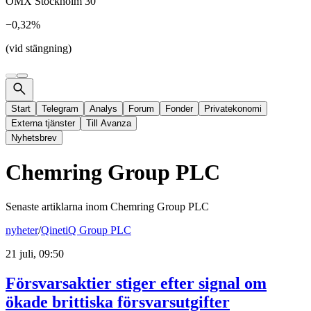
OMX Stockholm 30
−0,32%
(vid stängning)
Start
Telegram
Analys
Forum
Fonder
Privatekonomi
Externa tjänster
Till Avanza
Nyhetsbrev
Chemring Group PLC
Senaste artiklarna inom
Chemring Group PLC
nyheter
/
QinetiQ Group PLC
21 juli, 09:50
Försvarsaktier stiger efter signal om
ökade brittiska försvarsutgifter