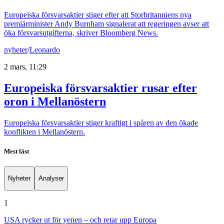
Europeiska försvarsaktier stiger efter att Storbritanniens nya
premiärminister Andy Burnham signalerat att regeringen avser att
öka försvarsutgifterna, skriver Bloomberg News.
nyheter
/
Leonardo
2 mars, 11:29
Europeiska försvarsaktier rusar efter
oron i Mellanöstern
Europeiska försvarsaktier stiger kraftigt i spåren av den ökade
konflikten i Mellanöstern.
Mest läst
Nyheter
Analyser
1
USA rycker ut för yenen – och retar upp Europa