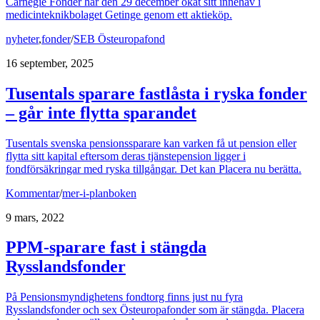
Carnegie Fonder har den 29 december ökat sitt innehav i
medicinteknikbolaget Getinge genom ett aktieköp.
nyheter
,
fonder
/
SEB Östeuropafond
16 september, 2025
Tusentals sparare fastlåsta i ryska fonder
– går inte flytta sparandet
Tusentals svenska pensionssparare kan varken få ut pension eller
flytta sitt kapital eftersom deras tjänstepension ligger i
fondförsäkringar med ryska tillgångar. Det kan Placera nu berätta.
Kommentar
/
mer-i-planboken
9 mars, 2022
PPM-sparare fast i stängda
Rysslandsfonder
På Pensionsmyndighetens fondtorg finns just nu fyra
Rysslandsfonder och sex Östeuropafonder som är stängda. Placera