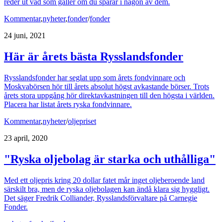
reder ut vad som gäller om du sparar i någon av dem.
Kommentar
,
nyheter
,
fonder
/
fonder
24 juni, 2021
Här är årets bästa Rysslandsfonder
Rysslandsfonder har seglat upp som årets fondvinnare och
Moskvabörsen hör till årets absolut högst avkastande börser. Trots
årets stora uppgång hör direktavkastningen till den högsta i världen.
Placera har listat årets ryska fondvinnare.
Kommentar
,
nyheter
/
oljepriset
23 april, 2020
"Ryska oljebolag är starka och uthålliga"
Med ett oljepris kring 20 dollar fatet mår inget oljeberoende land
särskilt bra, men de ryska oljebolagen kan ändå klara sig hyggligt.
Det säger Fredrik Colliander, Rysslandsförvaltare på Carnegie
Fonder.