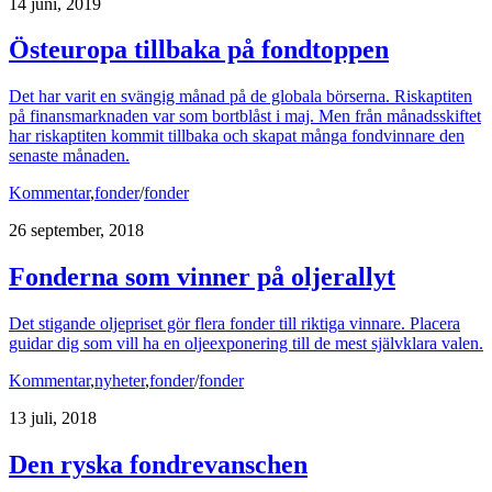
14 juni, 2019
Östeuropa tillbaka på fondtoppen
Det har varit en svängig månad på de globala börserna. Riskaptiten
på finansmarknaden var som bortblåst i maj. Men från månadsskiftet
har riskaptiten kommit tillbaka och skapat många fondvinnare den
senaste månaden.
Kommentar
,
fonder
/
fonder
26 september, 2018
Fonderna som vinner på oljerallyt
Det stigande oljepriset gör flera fonder till riktiga vinnare. Placera
guidar dig som vill ha en oljeexponering till de mest självklara valen.
Kommentar
,
nyheter
,
fonder
/
fonder
13 juli, 2018
Den ryska fondrevanschen