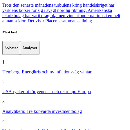
Trots den senaste månadens turbulens kring handelskriget har
världens börser rör sig i svagt nordlig riktning. Amerikanska
teknikbolag har varit draglok, men vinnarfonderna finns i en helt
annan sektor. Det visar Placeras sammanställning.
Mest läst
Nyheter
Analyser
1
Hemberg: Energikris och ny inflationsvåg väntar
2
USA rycker ut för yenen – och retar upp Europa
3
Analytikern: Tre köpvärda investmentbolag
4