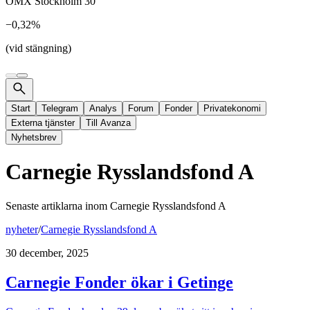
OMX Stockholm 30
−0,32%
(vid stängning)
Start
Telegram
Analys
Forum
Fonder
Privatekonomi
Externa tjänster
Till Avanza
Nyhetsbrev
Carnegie Rysslandsfond A
Senaste artiklarna inom
Carnegie Rysslandsfond A
nyheter
/
Carnegie Rysslandsfond A
30 december, 2025
Carnegie Fonder ökar i Getinge