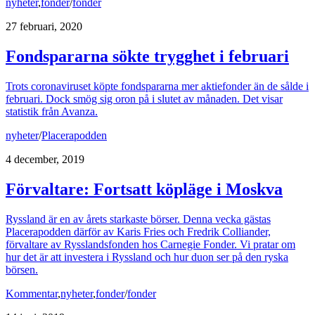
nyheter
,
fonder
/
fonder
27 februari, 2020
Fondspararna sökte trygghet i februari
Trots coronaviruset köpte fondspararna mer aktiefonder än de sålde i
februari. Dock smög sig oron på i slutet av månaden. Det visar
statistik från Avanza.
nyheter
/
Placerapodden
4 december, 2019
Förvaltare: Fortsatt köpläge i Moskva
Ryssland är en av årets starkaste börser. Denna vecka gästas
Placerapodden därför av Karis Fries och Fredrik Colliander,
förvaltare av Rysslandsfonden hos Carnegie Fonder. Vi pratar om
hur det är att investera i Ryssland och hur duon ser på den ryska
börsen.
Kommentar
,
nyheter
,
fonder
/
fonder