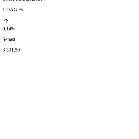
1 DAG %
0,14%
Senast
3 331,50