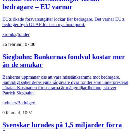
bedragare – EU varnar
EU:s ökade försvarsutgifter lockar fler bedragare. Det varnar EU:s
bedrägeribyrå OLAF för i sin nya årsrapport.
krönika
/
fonder
26 februari, 07:00
Siegbahn: Bankernas fondval kostar mer
än de smakar
Bankerna uppmanar oss att vara misstänksamma mot bedragare.
Samtidigt säljer deras egna rådgivare dyra fonder som underpresterat
i åratal. Kostnaden för spararna är mångmiljardbelopp, skriver
Patrick Siegbahn.
nyheter
/
Bedrägeri
9 februari, 10:51
Svenskar lurades på 1,5 miljarder förra