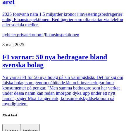
året
2025 försvann nära 1,5 miljarder kronor i investeringsbedrägerier
enligt Finansinspektionen. Bedrägerier som ofta startar via telefon
eller sociala medier.
nyheter
,
privatekonomi
/
finansinspektionen
8 maj, 2025
FI varnar: 50 nya bedragare bland
svenska bolag
Nu varnar FI för 50 nya bolag på sin varningslista. Det rör sig om
falska bolag som genom påhittade lån och investeringar lurar
konsumenter på pengar. "Men samma bedragare som har verkat
under dessa namn kan redan imorgon dyka upp under ett nytt
namn", säger Moa Langemark, konsumentskyddsekonom på
myndigheten.
Mest läst