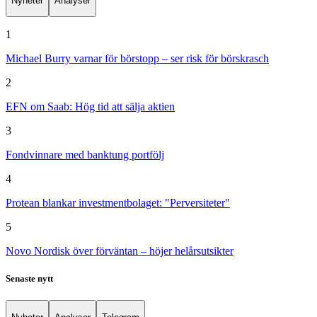
Nyheter
Analyser
1
Michael Burry varnar för börstopp – ser risk för börskrasch
2
EFN om Saab: Hög tid att sälja aktien
3
Fondvinnare med banktung portfölj
4
Protean blankar investmentbolaget: "Perversiteter"
5
Novo Nordisk över förväntan – höjer helårsutsikter
Senaste nytt