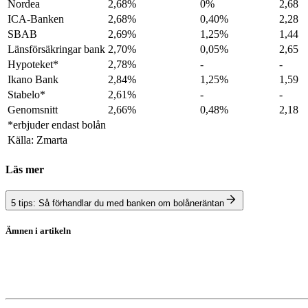
Nordea
2,68%
0%
2,68
ICA-Banken
2,68%
0,40%
2,28
SBAB
2,69%
1,25%
1,44
Länsförsäkringar bank
2,70%
0,05%
2,65
Hypoteket*
2,78%
-
-
Ikano Bank
2,84%
1,25%
1,59
Stabelo*
2,61%
-
-
Genomsnitt
2,66%
0,48%
2,18
*erbjuder endast bolån
Källa: Zmarta
Läs mer
5 tips: Så förhandlar du med banken om bolåneräntan
Ämnen i artikeln
Bolåneräntor
privatekonomi