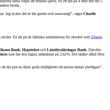
na alltså väljer att behålla själva. På ett lån på 4 Mkr blir det 5
anken består.
tur. Jag tycker det är lite gnidet och oansvarigt”, säger
Charlie
 nivåer. En titt på de faktiska snitträntorna för oktober som
Zmarta
r
Ikano Bank
,
Hypoteket
och
Länsförsäkringar Bank
. Därefter
nken
som har den lägsta snitträntan på 2,62%. Det skiljer alltså flera
tt det just nu finns goda möjligheter att pressa räntan ytterligare”,