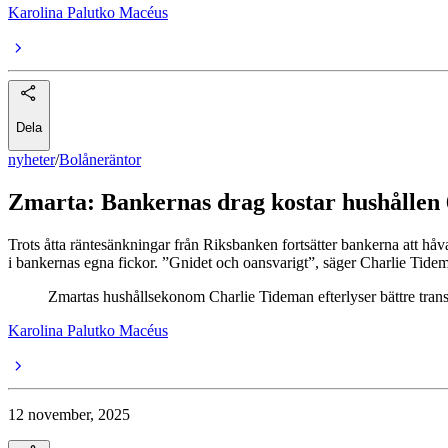
Karolina Palutko Macéus
Dela
nyheter
/
Bolåneräntor
Zmarta: Bankernas drag kostar hushållen 
Trots åtta räntesänkningar från Riksbanken fortsätter bankerna att h
i bankernas egna fickor. ”Gnidet och oansvarigt”, säger Charlie Tide
Zmartas hushållsekonom Charlie Tideman efterlyser bättre transp
Karolina Palutko Macéus
12 november, 2025