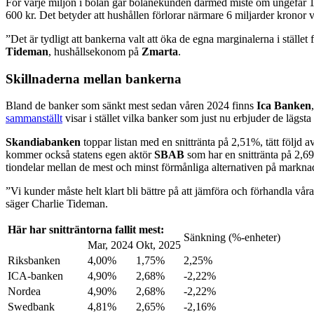
För varje miljon i bolån går bolånekunden därmed miste om ungefär 1 4
600 kr. Det betyder att hushållen förlorar närmare 6 miljarder kronor
”Det är tydligt att bankerna valt att öka de egna marginalerna i stället 
Tideman
, hushållsekonom på
Zmarta
.
Skillnaderna mellan bankerna
Bland de banker som sänkt mest sedan våren 2024 finns
Ica Banken
sammanställt
visar i stället vilka banker som just nu erbjuder de lägsta
Skandiabanken
toppar listan med en snittränta på 2,51%, tätt följd a
kommer också statens egen aktör
SBAB
som har en snittränta på 2,69
tiondelar mellan de mest och minst förmånliga alternativen på markna
”Vi kunder måste helt klart bli bättre på att jämföra och förhandla våra
säger Charlie Tideman.
Här har
snitträntorna
fallit mest:
Sänkning (%-enheter)
Mar, 2024
Okt, 2025
Riksbanken
4,00%
1,75%
2,25%
ICA-banken
4,90%
2,68%
-2,22%
Nordea
4,90%
2,68%
-2,22%
Swedbank
4,81%
2,65%
-2,16%