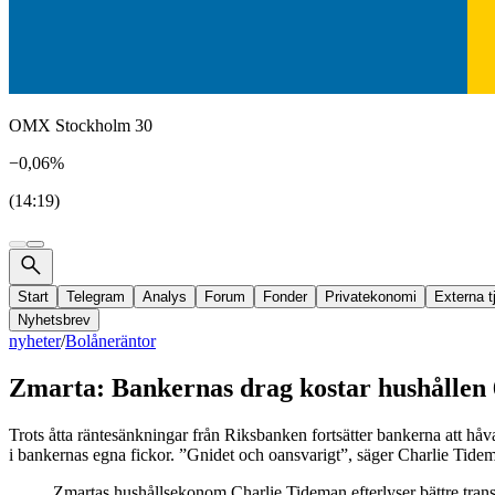
OMX Stockholm 30
−0,06%
(14:19)
Start
Telegram
Analys
Forum
Fonder
Privatekonomi
Externa t
Nyhetsbrev
nyheter
/
Bolåneräntor
Zmarta: Bankernas drag kostar hushållen 
Trots åtta räntesänkningar från Riksbanken fortsätter bankerna att h
i bankernas egna fickor. ”Gnidet och oansvarigt”, säger Charlie Tide
Zmartas hushållsekonom Charlie Tideman efterlyser bättre transp