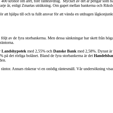
00 kronor om året, före ränteavdrag. Mycket av det är pengar som banker
 varje år, enligt Zmartas uträkning. Om gapet mellan bankerna och Riksb
för att hjälpa till och ta fullt ansvar för att vända en utdragen lågkonjunk
, följt av de fyra storbankerna. Men dessa sänkningar har skett från höga
 räntorna.
v
Landshypotek
med 2,55% och
Danske
Bank
med 2,58%. Dyrast ä
% på det rörliga bolånet. Bland de fyra storbankerna är det
Handelsba
den.
 räntor. Annars riskerar vi en onödig räntesmäll. Vår undersökning visar a