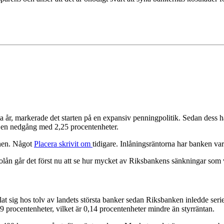
a år, markerade det starten på en expansiv penningpolitik. Sedan dess ha
5%, en nedgång med 2,25 procentenheter.
ånen. Något
Placera skrivit om
tidigare. Inlåningsräntorna har banken va
lån går det först nu att se hur mycket av Riksbankens sänkningar som v
klat sig hos tolv av landets största banker sedan Riksbanken inledde se
9 procentenheter, vilket är 0,14 procentenheter mindre än styrräntan.