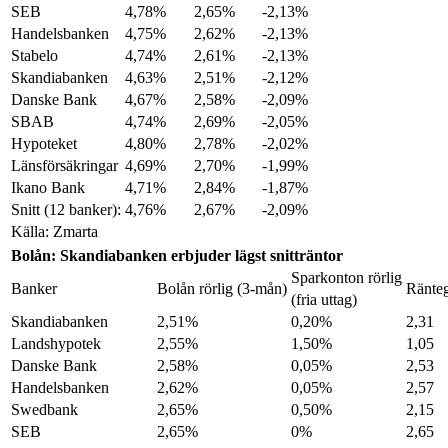
SEB
4,78%
2,65%
-2,13%
Handelsbanken
4,75%
2,62%
-2,13%
Stabelo
4,74%
2,61%
-2,13%
Skandiabanken
4,63%
2,51%
-2,12%
Danske Bank
4,67%
2,58%
-2,09%
SBAB
4,74%
2,69%
-2,05%
Hypoteket
4,80%
2,78%
-2,02%
Länsförsäkringar
4,69%
2,70%
-1,99%
Ikano Bank
4,71%
2,84%
-1,87%
Snitt (12 banker):
4,76%
2,67%
-2,09%
Källa: Zmarta
Bolån: Skandiabanken erbjuder lägst snitträntor
Sparkonton rörlig
Banker
Bolån rörlig (3-mån)
Ränteg
(fria uttag)
Skandiabanken
2,51%
0,20%
2,31
Landshypotek
2,55%
1,50%
1,05
Danske Bank
2,58%
0,05%
2,53
Handelsbanken
2,62%
0,05%
2,57
Swedbank
2,65%
0,50%
2,15
SEB
2,65%
0%
2,65