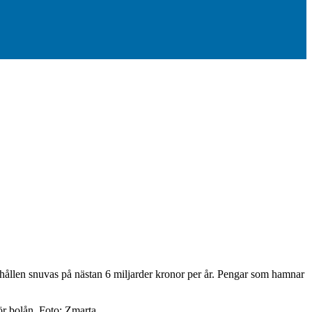
shållen snuvas på nästan 6 miljarder kronor per år. Pengar som hamnar
ör bolån. Foto: Zmarta