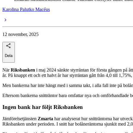
Karolina Palutko Macéus
12 november, 2025
Dela
När
Riksbanken
i maj 2024 sänkte styrräntan för första gången på ått
år. På knappt ett och ett halvt år har styrräntan gått från 4,0 till 1,7
Men bankerna har inte hängt med i samma takt, i alla fall inte på bol
Eftersom bankerna snitträntor bara omfattar nya och omförhandlade bo
Ingen bank har följt Riksbanken
Jämförelsetjänsten
Zmarta
har analyserat hur snitträntorna har utvec
Riksbanken under perioden. I snitt har bolåneräntorna sjunkit med 2,0