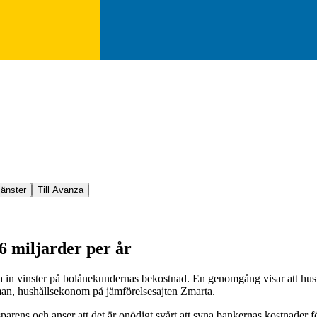
jänster
Till Avanza
6 miljarder per år
åva in vinster på bolånekundernas bekostnad. En genomgång visar att hu
man, hushållsekonom på jämförelsesajten Zmarta.
arens och anser att det är onödigt svårt att syna bankernas kostnader f