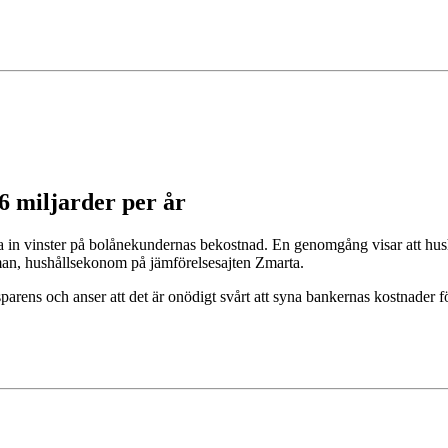
6 miljarder per år
åva in vinster på bolånekundernas bekostnad. En genomgång visar att hu
man, hushållsekonom på jämförelsesajten Zmarta.
arens och anser att det är onödigt svårt att syna bankernas kostnader f