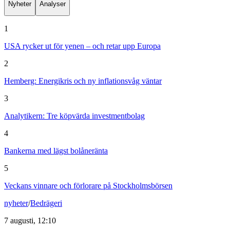
Nyheter
Analyser
1
USA rycker ut för yenen – och retar upp Europa
2
Hemberg: Energikris och ny inflationsvåg väntar
3
Analytikern: Tre köpvärda investmentbolag
4
Bankerna med lägst bolåneränta
5
Veckans vinnare och förlorare på Stockholmsbörsen
nyheter
/
Bedrägeri
7 augusti, 12:10