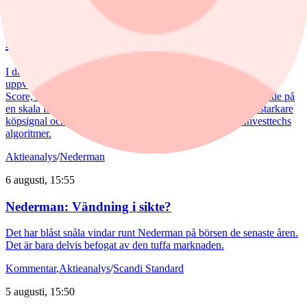
Analytikern: Tre köpvärda
investmentbolag
I den här artikeln lyfter vi fram de tre investmentbolag som i dag
uppvisar den starkaste tekniska bilden enligt vår nya Investtech
Score, som sammanfattar den tekniska bedömningen av en aktie på
en skala från –100 till +100, där högre värden indikerar en starkare
köpsignal och lägre värden en starkare säljsignal enligt Investtechs
algoritmer.
Aktieanalys
/
Nederman
6 augusti, 15:55
Nederman: Vändning i sikte?
Det har blåst snåla vindar runt Nederman på börsen de senaste åren.
Det är bara delvis befogat av den tuffa marknaden.
Kommentar
,
Aktieanalys
/
Scandi Standard
5 augusti, 15:50