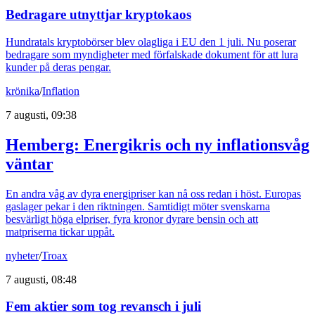
Bedragare utnyttjar kryptokaos
Hundratals kryptobörser blev olagliga i EU den 1 juli. Nu poserar
bedragare som myndigheter med förfalskade dokument för att lura
kunder på deras pengar.
krönika
/
Inflation
7 augusti, 09:38
Hemberg: Energikris och ny inflationsvåg
väntar
En andra våg av dyra energipriser kan nå oss redan i höst. Europas
gaslager pekar i den riktningen. Samtidigt möter svenskarna
besvärligt höga elpriser, fyra kronor dyrare bensin och att
matpriserna tickar uppåt.
nyheter
/
Troax
7 augusti, 08:48
Fem aktier som tog revansch i juli