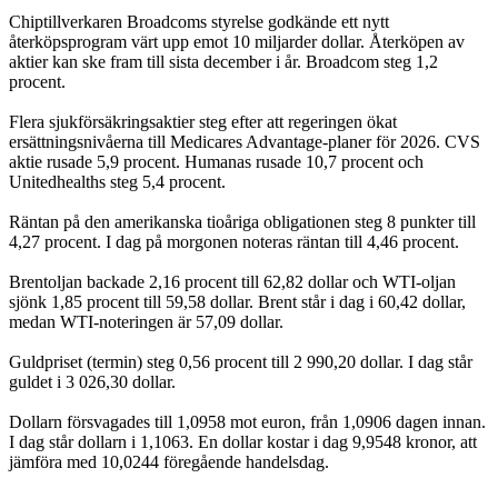
Chiptillverkaren Broadcoms styrelse godkände ett nytt
återköpsprogram värt upp emot 10 miljarder dollar. Återköpen av
aktier kan ske fram till sista december i år. Broadcom steg 1,2
procent.
Flera sjukförsäkringsaktier steg efter att regeringen ökat
ersättningsnivåerna till Medicares Advantage-planer för 2026. CVS
aktie rusade 5,9 procent. Humanas rusade 10,7 procent och
Unitedhealths steg 5,4 procent.
Räntan på den amerikanska tioåriga obligationen steg 8 punkter till
4,27 procent. I dag på morgonen noteras räntan till 4,46 procent.
Brentoljan backade 2,16 procent till 62,82 dollar och WTI-oljan
sjönk 1,85 procent till 59,58 dollar. Brent står i dag i 60,42 dollar,
medan WTI-noteringen är 57,09 dollar.
Guldpriset (termin) steg 0,56 procent till 2 990,20 dollar. I dag står
guldet i 3 026,30 dollar.
Dollarn försvagades till 1,0958 mot euron, från 1,0906 dagen innan.
I dag står dollarn i 1,1063. En dollar kostar i dag 9,9548 kronor, att
jämföra med 10,0244 föregående handelsdag.