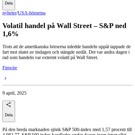
Dela
nyheter
/
USA-börserna
Volatil handel på Wall Street – S&P ned
1,6%
Trots att de amerikanska börserna inledde handeln uppåt tappade de
fart mot slutet av tisdagen och stängde nedåt. Det var andra dagen i
rad som handeln var extremt volatil på Wall Street.
Finwire
9 april, 2025
Dela
På den breda marknaden sjönk S&P 500-index med 1,57 procent till
4 982,77. S&P 500 index handlades under dagen inom intervallet