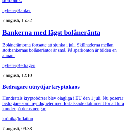
storpolitik.
nyheter
/
Banker
7 augusti, 15:32
Bankerna med lägst bolåneränta
Bolåneräntorna fortsatte att sjunka i juli. Skillnaderna mellan
storbankernas bolåneräntor är små. På sparkonton är bilden en
annan.
nyheter
/
Bedrägeri
7 augusti, 12:10
Bedragare utnyttjar kryptokaos
Hundratals kryptobörser blev olagliga i EU den 1 juli. Nu poserar
bedragare som myndigheter med förfalskade dokument för att lura
kunder på deras pengar.
krönika
/
Inflation
7 augusti, 09:38