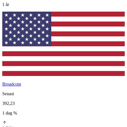
1 år
Broadcom
Senast
392,23
1 dag %