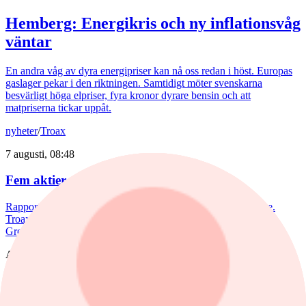
Hemberg: Energikris och ny inflationsvåg
väntar
En andra våg av dyra energipriser kan nå oss redan i höst. Europas
gaslager pekar i den riktningen. Samtidigt möter svenskarna
besvärligt höga elpriser, fyra kronor dyrare bensin och att
matpriserna tickar uppåt.
nyheter
/
Troax
7 augusti, 08:48
Fem aktier som tog revansch i juli
Rapportperioden väckte liv i flera av börsens tidigare förlorare.
Troax rusade 37% under juli, medan Hexpol, Billerud och BE
Group steg mellan 18 till 23%.
Aktieanalys
nyheter
,
Aktieanalys
/
Investor
7 augusti, 08:11