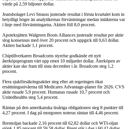
värde på 2,59 biljoner dollar.
Jeansbolaget Levi Strauss justerade resultat i första kvartalet kom in
betydligt högre än analytikernas förväntningar medan intäkterna var
i linje med förväntningarna. Aktien föll 8,0 procent.
Apoteksjätten Walgreen Boots Alliances justerade resultat per aktie
slog konsensus med över 20 procent och uppgick till 0,63 dollar.
Aktien backade 1,1 procent.
Chiptillverkaren Broadcoms styrelse godkände ett nytt
återköpsprogram värt upp emot 10 miljarder dollar. Återköpen av
aktier kan ske fram till sista december i år. Broadcom steg 1,2
procent.
Flera sjukförsäkringsaktier steg efter att regeringen ökat
ersättningsnivåerna till Medicares Advantage-planer för 2026. CVS
aktie rusade 5,9 procent. Humanas rusade 10,7 procent och
Unitedhealths steg 5,4 procent.
Räntan på den amerikanska tioåriga obligationen steg 8 punkter till
4,27 procent. I dag på morgonen noteras räntan till 4,46 procent.
Brentoljan backade 2,16 procent till 62,82 dollar och WTI-oljan
sjönk 1,85 procent till 59,58 dollar. Brent står i dag i 60,42 dollar,