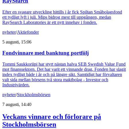
RaySearch
Efter en svagare utveckling hittills i år fick Spiltan Småbolagsfond
ett tydligt lyft i juli. Mips bidrog mest till uppgången, medan
RaySearch Laboratories är ett nytt innehav i fonden.
nyheter
/
Aktiefonder
5 augusti, 15:06
Fondvinnare med banktung portfölj
Tommi Saukkoriipi har styrt nästan halva SEB Swedish Value Fund
mot finanssektorn. Det har varit ett vinnande drag. Fonden har slagit
index tydligt både i år och på längre sikt. Samtidigt har förvaltaren
valt sida mellan börsens två stora maktbolag - Investor och
Industrivärden.
nyheter
/
Stockholmsbörsen
7 augusti, 14:40
Veckans vinnare och förlorare på
Stockholmsbörsen