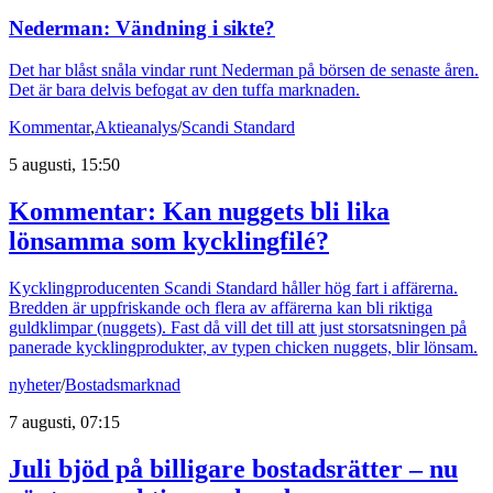
Nederman: Vändning i sikte?
Det har blåst snåla vindar runt Nederman på börsen de senaste åren.
Det är bara delvis befogat av den tuffa marknaden.
Kommentar
,
Aktieanalys
/
Scandi Standard
5 augusti, 15:50
Kommentar: Kan nuggets bli lika
lönsamma som kycklingfilé?
Kycklingproducenten Scandi Standard håller hög fart i affärerna.
Bredden är uppfriskande och flera av affärerna kan bli riktiga
guldklimpar (nuggets). Fast då vill det till att just storsatsningen på
panerade kycklingprodukter, av typen chicken nuggets, blir lönsam.
nyheter
/
Bostadsmarknad
7 augusti, 07:15
Juli bjöd på billigare bostadsrätter – nu