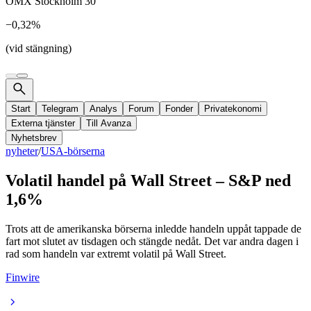
OMX Stockholm 30
−0,32%
(vid stängning)
Start
Telegram
Analys
Forum
Fonder
Privatekonomi
Externa tjänster
Till Avanza
Nyhetsbrev
nyheter
/
USA-börserna
Volatil handel på Wall Street – S&P ned
1,6%
Trots att de amerikanska börserna inledde handeln uppåt tappade de
fart mot slutet av tisdagen och stängde nedåt. Det var andra dagen i
rad som handeln var extremt volatil på Wall Street.
Finwire