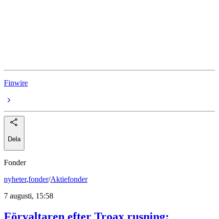
Levi Strauss
Broadcom
Walgreens Boots Alliance
Finwire
Dela
Fonder
nyheter
,
fonder
/
Aktiefonder
7 augusti, 15:58
Förvaltaren efter Troax rusning: