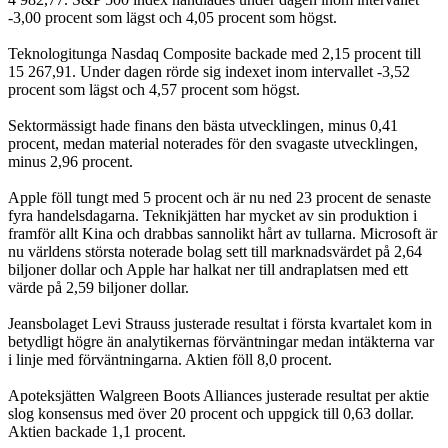
-3,00 procent som lägst och 4,05 procent som högst.
Teknologitunga Nasdaq Composite backade med 2,15 procent till
15 267,91. Under dagen rörde sig indexet inom intervallet -3,52
procent som lägst och 4,57 procent som högst.
Sektormässigt hade finans den bästa utvecklingen, minus 0,41
procent, medan material noterades för den svagaste utvecklingen,
minus 2,96 procent.
Apple föll tungt med 5 procent och är nu ned 23 procent de senaste
fyra handelsdagarna. Teknikjätten har mycket av sin produktion i
framför allt Kina och drabbas sannolikt hårt av tullarna. Microsoft är
nu världens största noterade bolag sett till marknadsvärdet på 2,64
biljoner dollar och Apple har halkat ner till andraplatsen med ett
värde på 2,59 biljoner dollar.
Jeansbolaget Levi Strauss justerade resultat i första kvartalet kom in
betydligt högre än analytikernas förväntningar medan intäkterna var
i linje med förväntningarna. Aktien föll 8,0 procent.
Apoteksjätten Walgreen Boots Alliances justerade resultat per aktie
slog konsensus med över 20 procent och uppgick till 0,63 dollar.
Aktien backade 1,1 procent.