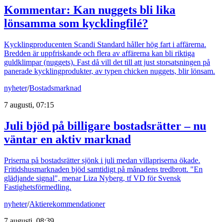
Kommentar: Kan nuggets bli lika
lönsamma som kycklingfilé?
Kycklingproducenten Scandi Standard håller hög fart i affärerna.
Bredden är uppfriskande och flera av affärerna kan bli riktiga
guldklimpar (nuggets). Fast då vill det till att just storsatsningen på
panerade kycklingprodukter, av typen chicken nuggets, blir lönsam.
nyheter
/
Bostadsmarknad
7 augusti, 07:15
Juli bjöd på billigare bostadsrätter – nu
väntar en aktiv marknad
Priserna på bostadsrätter sjönk i juli medan villapriserna ökade.
Fritidshusmarknaden bjöd samtidigt på månadens tredbrott. "En
glädjande signal", menar Liza Nyberg, tf VD för Svensk
Fastighetsförmedling.
nyheter
/
Aktierekommendationer
7 augusti, 08:39