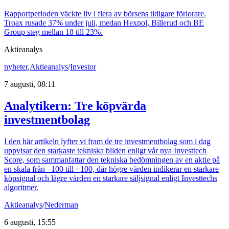
Rapportperioden väckte liv i flera av börsens tidigare förlorare.
Troax rusade 37% under juli, medan Hexpol, Billerud och BE
Group steg mellan 18 till 23%.
Aktieanalys
nyheter
,
Aktieanalys
/
Investor
7 augusti, 08:11
Analytikern: Tre köpvärda
investmentbolag
I den här artikeln lyfter vi fram de tre investmentbolag som i dag
uppvisar den starkaste tekniska bilden enligt vår nya Investtech
Score, som sammanfattar den tekniska bedömningen av en aktie på
en skala från –100 till +100, där högre värden indikerar en starkare
köpsignal och lägre värden en starkare säljsignal enligt Investtechs
algoritmer.
Aktieanalys
/
Nederman
6 augusti, 15:55