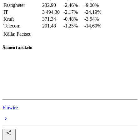
Fastigheter
232,90
-2,46%
-9,00%
IT
3 494,30
-2,17%
-24,19%
Kraft
371,34
-0,48%
-3,54%
Telecom
291,48
-1,25%
-14,69%
Källa: Factset
Ämnen i artikeln
USA-börserna
Levi Strauss
Broadcom
Walgreens Boots Alliance
Finwire