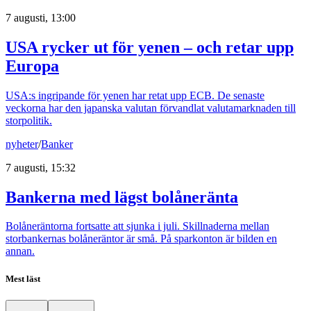
7 augusti, 13:00
USA rycker ut för yenen – och retar upp
Europa
USA:s ingripande för yenen har retat upp ECB. De senaste
veckorna har den japanska valutan förvandlat valutamarknaden till
storpolitik.
nyheter
/
Banker
7 augusti, 15:32
Bankerna med lägst bolåneränta
Bolåneräntorna fortsatte att sjunka i juli. Skillnaderna mellan
storbankernas bolåneräntor är små. På sparkonton är bilden en
annan.
Mest läst