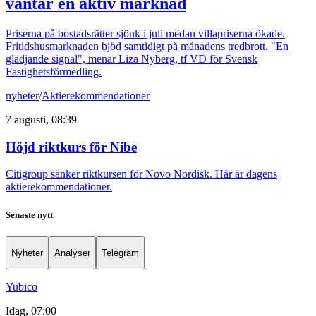
väntar en aktiv marknad
Priserna på bostadsrätter sjönk i juli medan villapriserna ökade.
Fritidshusmarknaden bjöd samtidigt på månadens tredbrott. "En
glädjande signal", menar Liza Nyberg, tf VD för Svensk
Fastighetsförmedling.
nyheter
/
Aktierekommendationer
7 augusti, 08:39
Höjd riktkurs för Nibe
Citigroup sänker riktkursen för Novo Nordisk. Här är dagens
aktierekommendationer.
Senaste nytt
Nyheter
Analyser
Telegram
Yubico
Idag, 07:00