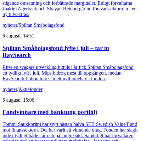
stigande omsättning och förbättrade marginaler. Enligt förvaltarna
Joakim Agerback och Shayan Heidari går nu försvarssektorn in i en
ny tillväxtfas.
nyheter
/
Spiltan Småbolagsfond
6 augusti, 14:51
Spiltan Småbolagsfond lyfte i juli – tar in
RaySearch
Efter en svagare utveckling hittills i år fick Spiltan Småbolagsfond
ett tydligt lyft i juli. Mips bidrog mest till uppgången, medan
RaySearch Laboratories är ett nytt innehav i fonden.
nyheter
/
Aktiefonder
5 augusti, 15:06
Fondvinnare med banktung portfölj
Tommi Saukkoriipi har styrt nästan halva SEB Swedish Value Fund
mot finanssektorn. Det har varit ett vinnande drag. Fonden har slagit
index tydligt både i år och på längre sikt. Samtidigt har förvaltaren