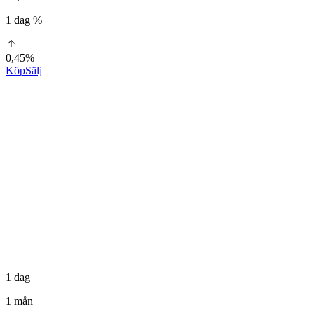
1 dag %
0,45%
Köp
Sälj
1 dag
1 mån