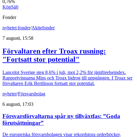
0,76%
Köp
Sälj
Fonder
nyheter
,
fonder
/
Aktiefonder
7 augusti, 15:58
Förvaltaren efter Troax rusning:
"Fortsatt stor potential"
Lancelot Sverige steg 8,6% i juli, mot 2,2% för jämförelseindex.
Rapportvinnarna Mips och Troax bidrog till uppgången. I Troax ser
förvaltaren Erik Bertilsson fortsatt stor potential.
nyheter
/
Försvarsbolag
6 augusti, 17:03
Försvarsförvaltarna spår ny tillväxtfas: ”Goda
förutsättningar”
De europeiska försvarsbolagen visar rekordstora orderböcker,