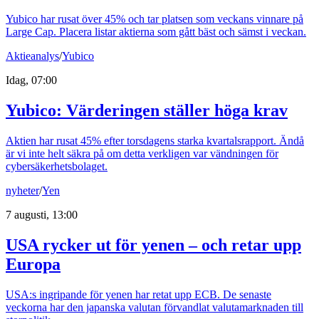
Yubico har rusat över 45% och tar platsen som veckans vinnare på
Large Cap. Placera listar aktierna som gått bäst och sämst i veckan.
Aktieanalys
/
Yubico
Idag, 07:00
Yubico: Värderingen ställer höga krav
Aktien har rusat 45% efter torsdagens starka kvartalsrapport. Ändå
är vi inte helt säkra på om detta verkligen var vändningen för
cybersäkerhetsbolaget.
nyheter
/
Yen
7 augusti, 13:00
USA rycker ut för yenen – och retar upp
Europa
USA:s ingripande för yenen har retat upp ECB. De senaste
veckorna har den japanska valutan förvandlat valutamarknaden till