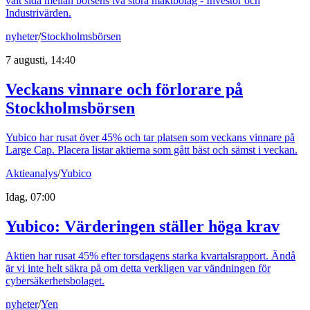
valt sida mellan börsens två stora maktbolag - Investor och
Industrivärden.
nyheter
/
Stockholmsbörsen
7 augusti, 14:40
Veckans vinnare och förlorare på
Stockholmsbörsen
Yubico har rusat över 45% och tar platsen som veckans vinnare på
Large Cap. Placera listar aktierna som gått bäst och sämst i veckan.
Aktieanalys
/
Yubico
Idag, 07:00
Yubico: Värderingen ställer höga krav
Aktien har rusat 45% efter torsdagens starka kvartalsrapport. Ändå
är vi inte helt säkra på om detta verkligen var vändningen för
cybersäkerhetsbolaget.
nyheter
/
Yen