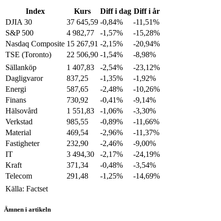
Index
Kurs
Diff i dag
Diff i år
DJIA 30
37 645,59
-0,84%
-11,51%
S&P 500
4 982,77
-1,57%
-15,28%
Nasdaq Composite
15 267,91
-2,15%
-20,94%
TSE (Toronto)
22 506,90
-1,54%
-8,98%
Sällanköp
1 407,83
-2,54%
-23,12%
Dagligvaror
837,25
-1,35%
-1,92%
Energi
587,65
-2,48%
-10,26%
Finans
730,92
-0,41%
-9,14%
Hälsovård
1 551,83
-1,06%
-3,30%
Verkstad
985,55
-0,89%
-11,66%
Material
469,54
-2,96%
-11,37%
Fastigheter
232,90
-2,46%
-9,00%
IT
3 494,30
-2,17%
-24,19%
Kraft
371,34
-0,48%
-3,54%
Telecom
291,48
-1,25%
-14,69%
Källa: Factset
Ämnen i artikeln
USA-börserna