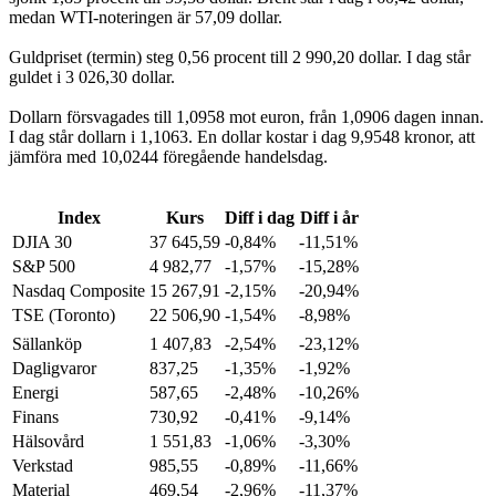
medan WTI-noteringen är 57,09 dollar.
Guldpriset (termin) steg 0,56 procent till 2 990,20 dollar. I dag står
guldet i 3 026,30 dollar.
Dollarn försvagades till 1,0958 mot euron, från 1,0906 dagen innan.
I dag står dollarn i 1,1063. En dollar kostar i dag 9,9548 kronor, att
jämföra med 10,0244 föregående handelsdag.
Index
Kurs
Diff i dag
Diff i år
DJIA 30
37 645,59
-0,84%
-11,51%
S&P 500
4 982,77
-1,57%
-15,28%
Nasdaq Composite
15 267,91
-2,15%
-20,94%
TSE (Toronto)
22 506,90
-1,54%
-8,98%
Sällanköp
1 407,83
-2,54%
-23,12%
Dagligvaror
837,25
-1,35%
-1,92%
Energi
587,65
-2,48%
-10,26%
Finans
730,92
-0,41%
-9,14%
Hälsovård
1 551,83
-1,06%
-3,30%
Verkstad
985,55
-0,89%
-11,66%
Material
469,54
-2,96%
-11,37%