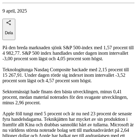
9 april, 2025
Dela
På den breda marknaden sjönk S&P 500-index med 1,57 procent till
4 982,77. S&P 500 index handlades under dagen inom intervallet
-3,00 procent som lägst och 4,05 procent som högst.
Teknologitunga Nasdaq Composite backade med 2,15 procent till
15 267,91. Under dagen rörde sig indexet inom intervallet -3,52
procent som lägst och 4,57 procent som högst.
Sektormässigt hade finans den bästa utvecklingen, minus 0,41
procent, medan material noterades för den svagaste utvecklingen,
minus 2,96 procent.
Apple föll tungt med 5 procent och är nu ned 23 procent de senaste
fyra handelsdagarna. Teknikjätten har mycket av sin produktion i
framför allt Kina och drabbas sannolikt hårt av tullarna. Microsoft är
nu världens största noterade bolag sett till marknadsvärdet på 2,64
biljoner dollar och Apple har halkat ner till andraplatsen med ett