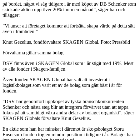
på bordet, något vi såg tidigare i år med köpet av DB Schenker som
skickade aktien upp över 20% inom en månad”, säger han och
tillägger:
”Vi anser att företaget kommer att fortsätta skapa värde på detta sätt
även i framtiden.”
Knut Gezelius, fondförvaltare SKAGEN Global. Foto: Pressbild
Förvaltarna gillar samma bolag
DSV finns även i SKAGEN Global som i år stigit med 19%. Mest
av alla fonder i Skagen-familjen.
Även fonden SKAGEN Global har valt att investerat i
logistikbolaget som varit ett av de bolag som gått bäst i år för
fonden.
”DSV har genomfört uppköpet av tyska branschkonkurrenten
Schenker och nästa steg blir att integrera förvärvet utan att tappa
fokus på att samtidigt växa andra delar av bolaget organiskt”, säger
SKAGEN Globals förvaltare Knut Gezelius.
En aktie som han har minskat i däremot är skogsbolaget Stora
Enso som fonden tog en mindre position i tidigare i år. Bolaget har