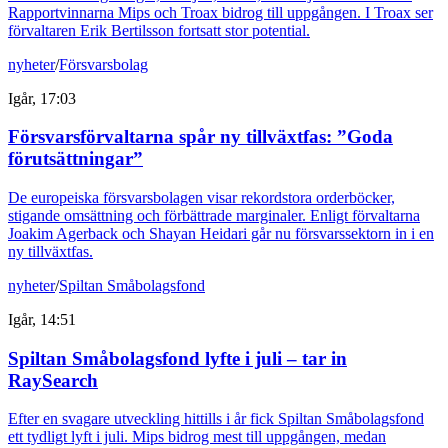
Rapportvinnarna Mips och Troax bidrog till uppgången. I Troax ser
förvaltaren Erik Bertilsson fortsatt stor potential.
nyheter
/
Försvarsbolag
Igår, 17:03
Försvarsförvaltarna spår ny tillväxtfas: ”Goda
förutsättningar”
De europeiska försvarsbolagen visar rekordstora orderböcker,
stigande omsättning och förbättrade marginaler. Enligt förvaltarna
Joakim Agerback och Shayan Heidari går nu försvarssektorn in i en
ny tillväxtfas.
nyheter
/
Spiltan Småbolagsfond
Igår, 14:51
Spiltan Småbolagsfond lyfte i juli – tar in
RaySearch
Efter en svagare utveckling hittills i år fick Spiltan Småbolagsfond
ett tydligt lyft i juli. Mips bidrog mest till uppgången, medan