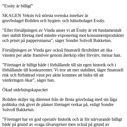
“Essity är billigt”
SKAGEN Veksts två största svenska innehav är
gruvbolaget Boliden och hygien- och hälsobolaget Essity.
”Efter försäljningen av Vinda anser vi att Essity är ett fundamentalt
mer stabilt företag med mindre exponering mot konsumentprodukter
och priset på pappersmassa”, säger Sondre Solvoll Bakketun.
Försäljningen av Vinda gav också finansiell flexibilitet att öka
vinsten per aktie framöver genom återköp eller förvärv, menar han.
”Företaget är billigt både i förhållande till sin egen historik och i
förhållande till konkurrenter. Vi tror att mer stabilitet, lägre finansiell
risk och förbättrad vinst per aktie kommer att bidra till att
värderingen ökar”, säger han.
Ökad utdelningskapacitet
Boliden skiljer sig däremot från de flesta gruvbolag med sin låga
politiska risk givet de platser företaget verkar på, enligt Sondre
Solvoll Bakketun.
”Företaget har en god operativ historik och är för närvarande billigt
både på grund av svaga råvarupriser men också på grund av