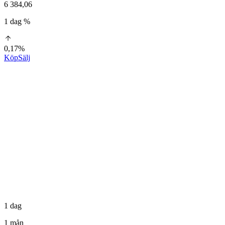
6 384,06
1 dag %
0,17%
Köp
Sälj
1 dag
1 mån