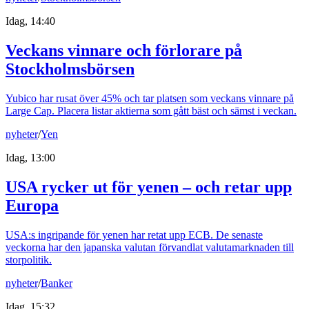
Idag, 14:40
Veckans vinnare och förlorare på
Stockholmsbörsen
Yubico har rusat över 45% och tar platsen som veckans vinnare på
Large Cap. Placera listar aktierna som gått bäst och sämst i veckan.
nyheter
/
Yen
Idag, 13:00
USA rycker ut för yenen – och retar upp
Europa
USA:s ingripande för yenen har retat upp ECB. De senaste
veckorna har den japanska valutan förvandlat valutamarknaden till
storpolitik.
nyheter
/
Banker
Idag, 15:32