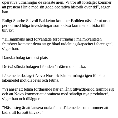
operativa utmaningar de senaste åren. Vi tror att företaget kommer
att prestera i linje med sin goda operativa historik över tid”, säger
han.
Enligt Sondre Solvoll Bakketun kommer Boliden nästa år ut ur en
period med höga investeringar som också kommer att bidra till
tillväxt.
”Tillsammans med förväntade förbättringar i malmkvaliteten
framöver kommer detta att ge ökad utdelningskapacitet i företaget”,
säger han.
Danska bolag tar mest plats
De två största bolagen i fonden är däremot danska.
Läkemedelsbolaget Novo Nordisk känner många igen för sina
läkemedel mot diabetes och fetma.
”Vi anser att fetma fortfarande har en lång tillväxtperiod framför sig
och att Novo kommer att dominera med ständigt nya produkter”,
säger han och tillägger:
”Nästa steg är att lansera orala fetma-läkemedel som kommer att
bidra till fortsatt tillväxt.”