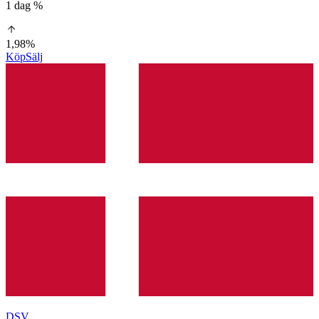
1 dag %
1,98%
Köp
Sälj
DSV