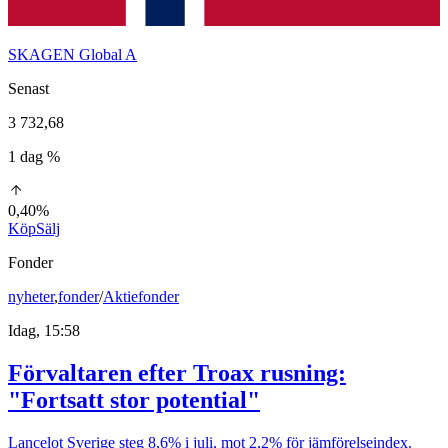
SKAGEN Global A
Senast
3 732,68
1 dag %
0,40%
Köp
Sälj
Fonder
nyheter
,
fonder
/
Aktiefonder
Idag, 15:58
Förvaltaren efter Troax rusning:
"Fortsatt stor potential"
Lancelot Sverige steg 8,6% i juli, mot 2,2% för jämförelseindex.