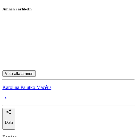
Ämnen i artikeln
fonder
SKAGEN Vekst A
Boliden
Essity
DSV
Visa alla ämnen
Karolina Palutko Macéus
Dela