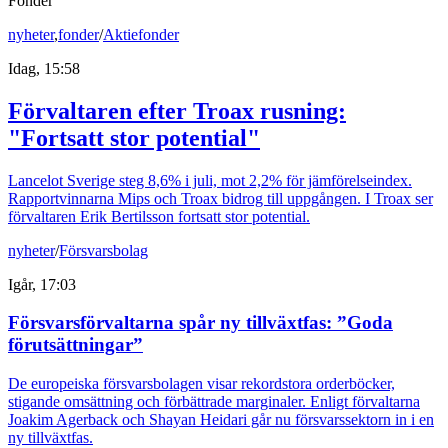
Fonder
nyheter
,
fonder
/
Aktiefonder
Idag, 15:58
Förvaltaren efter Troax rusning:
"Fortsatt stor potential"
Lancelot Sverige steg 8,6% i juli, mot 2,2% för jämförelseindex.
Rapportvinnarna Mips och Troax bidrog till uppgången. I Troax ser
förvaltaren Erik Bertilsson fortsatt stor potential.
nyheter
/
Försvarsbolag
Igår, 17:03
Försvarsförvaltarna spår ny tillväxtfas: ”Goda
förutsättningar”
De europeiska försvarsbolagen visar rekordstora orderböcker,
stigande omsättning och förbättrade marginaler. Enligt förvaltarna
Joakim Agerback och Shayan Heidari går nu försvarssektorn in i en
ny tillväxtfas.