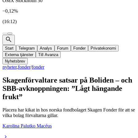
OMX Stockholm 30
−0,12%
(16:12)
Start
Telegram
Analys
Forum
Fonder
Privatekonomi
Externa tjänster
Till Avanza
Nyhetsbrev
nyheter
,
fonder
/
fonder
Skagenförvaltare satsar på Boliden – och
SBB-avknoppningen: ”Lågt hängande
frukt”
Placera har kikat in hos norska fondbolaget Skagen Fonder för att se
vilka bolag förvaltarna gillar.
Karolina Palutko Macéus