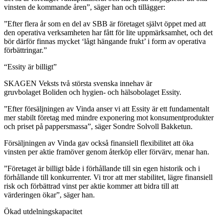
vinsten de kommande åren”, säger han och tillägger:
”Efter flera år som en del av SBB är företaget självt öppet med att
den operativa verksamheten har fått för lite uppmärksamhet, och det
bör därför finnas mycket ‘lågt hängande frukt’ i form av operativa
förbättringar.”
“Essity är billigt”
SKAGEN Veksts två största svenska innehav är
gruvbolaget Boliden och hygien- och hälsobolaget Essity.
”Efter försäljningen av Vinda anser vi att Essity är ett fundamentalt
mer stabilt företag med mindre exponering mot konsumentprodukter
och priset på pappersmassa”, säger Sondre Solvoll Bakketun.
Försäljningen av Vinda gav också finansiell flexibilitet att öka
vinsten per aktie framöver genom återköp eller förvärv, menar han.
”Företaget är billigt både i förhållande till sin egen historik och i
förhållande till konkurrenter. Vi tror att mer stabilitet, lägre finansiell
risk och förbättrad vinst per aktie kommer att bidra till att
värderingen ökar”, säger han.
Ökad utdelningskapacitet