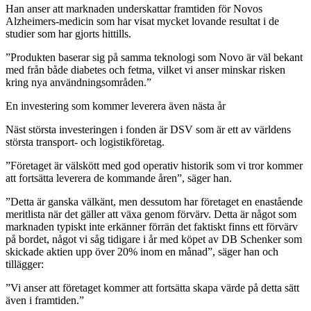
Han anser att marknaden underskattar framtiden för Novos
Alzheimers-medicin som har visat mycket lovande resultat i de
studier som har gjorts hittills.
”Produkten baserar sig på samma teknologi som Novo är väl bekant
med från både diabetes och fetma, vilket vi anser minskar risken
kring nya användningsområden.”
En investering som kommer leverera även nästa år
Näst största investeringen i fonden är DSV som är ett av världens
största transport- och logistikföretag.
”Företaget är välskött med god operativ historik som vi tror kommer
att fortsätta leverera de kommande åren”, säger han.
”Detta är ganska välkänt, men dessutom har företaget en enastående
meritlista när det gäller att växa genom förvärv. Detta är något som
marknaden typiskt inte erkänner förrän det faktiskt finns ett förvärv
på bordet, något vi såg tidigare i år med köpet av DB Schenker som
skickade aktien upp över 20% inom en månad”, säger han och
tillägger:
”Vi anser att företaget kommer att fortsätta skapa värde på detta sätt
även i framtiden.”