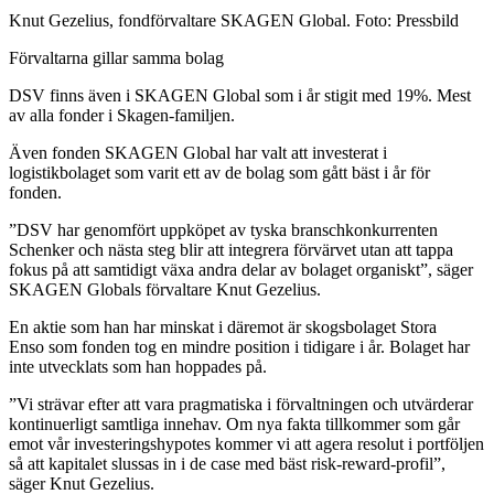
Knut Gezelius, fondförvaltare SKAGEN Global. Foto: Pressbild
Förvaltarna gillar samma bolag
DSV finns även i SKAGEN Global som i år stigit med 19%. Mest
av alla fonder i Skagen-familjen.
Även fonden SKAGEN Global har valt att investerat i
logistikbolaget som varit ett av de bolag som gått bäst i år för
fonden.
”DSV har genomfört uppköpet av tyska branschkonkurrenten
Schenker och nästa steg blir att integrera förvärvet utan att tappa
fokus på att samtidigt växa andra delar av bolaget organiskt”, säger
SKAGEN Globals förvaltare Knut Gezelius.
En aktie som han har minskat i däremot är skogsbolaget Stora
Enso som fonden tog en mindre position i tidigare i år. Bolaget har
inte utvecklats som han hoppades på.
”Vi strävar efter att vara pragmatiska i förvaltningen och utvärderar
kontinuerligt samtliga innehav. Om nya fakta tillkommer som går
emot vår investeringshypotes kommer vi att agera resolut i portföljen
så att kapitalet slussas in i de case med bäst risk-reward-profil”,
säger Knut Gezelius.