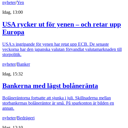
nyheter
/
Yen
Idag, 13:00
USA rycker ut för yenen – och retar upp
Europa
USA:s ingripande för yenen har retat upp ECB. De senaste
veckorna har den japanska valutan förvandlat valutamarknaden till
storpolitik.
nyheter
/
Banker
Idag, 15:32
Bankerna med lägst bolåneränta
Bolåneräntorna fortsatte att sjunka i juli. Skillnaderna mellan
storbankernas bolåneräntor är små. På sparkonton är bilden en
annan.
nyheter
/
Bedrägeri
Idag, 12:10