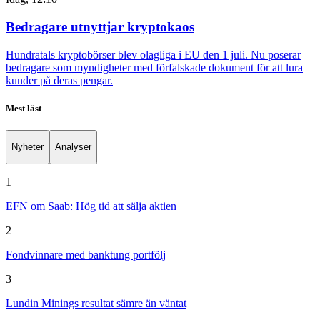
Bedragare utnyttjar kryptokaos
Hundratals kryptobörser blev olagliga i EU den 1 juli. Nu poserar
bedragare som myndigheter med förfalskade dokument för att lura
kunder på deras pengar.
Mest läst
Nyheter
Analyser
1
EFN om Saab: Hög tid att sälja aktien
2
Fondvinnare med banktung portfölj
3
Lundin Minings resultat sämre än väntat