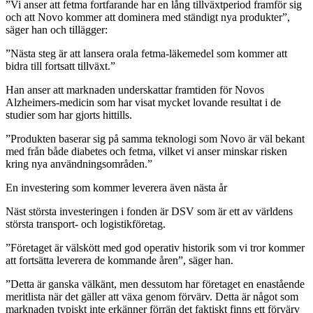
”Vi anser att fetma fortfarande har en lång tillväxtperiod framför sig
och att Novo kommer att dominera med ständigt nya produkter”,
säger han och tillägger:
”Nästa steg är att lansera orala fetma-läkemedel som kommer att
bidra till fortsatt tillväxt.”
Han anser att marknaden underskattar framtiden för Novos
Alzheimers-medicin som har visat mycket lovande resultat i de
studier som har gjorts hittills.
”Produkten baserar sig på samma teknologi som Novo är väl bekant
med från både diabetes och fetma, vilket vi anser minskar risken
kring nya användningsområden.”
En investering som kommer leverera även nästa år
Näst största investeringen i fonden är DSV som är ett av världens
största transport- och logistikföretag.
”Företaget är välskött med god operativ historik som vi tror kommer
att fortsätta leverera de kommande åren”, säger han.
”Detta är ganska välkänt, men dessutom har företaget en enastående
meritlista när det gäller att växa genom förvärv. Detta är något som
marknaden typiskt inte erkänner förrän det faktiskt finns ett förvärv