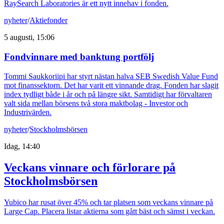
RaySearch Laboratories är ett nytt innehav i fonden.
nyheter
/
Aktiefonder
5 augusti, 15:06
Fondvinnare med banktung portfölj
Tommi Saukkoriipi har styrt nästan halva SEB Swedish Value Fund
mot finanssektorn. Det har varit ett vinnande drag. Fonden har slagit
index tydligt både i år och på längre sikt. Samtidigt har förvaltaren
valt sida mellan börsens två stora maktbolag - Investor och
Industrivärden.
nyheter
/
Stockholmsbörsen
Idag, 14:40
Veckans vinnare och förlorare på
Stockholmsbörsen
Yubico har rusat över 45% och tar platsen som veckans vinnare på
Large Cap. Placera listar aktierna som gått bäst och sämst i veckan.