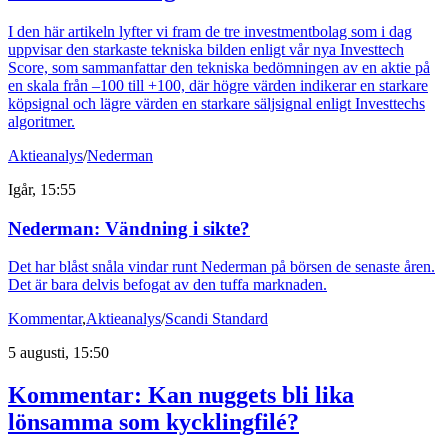
I den här artikeln lyfter vi fram de tre investmentbolag som i dag
uppvisar den starkaste tekniska bilden enligt vår nya Investtech
Score, som sammanfattar den tekniska bedömningen av en aktie på
en skala från –100 till +100, där högre värden indikerar en starkare
köpsignal och lägre värden en starkare säljsignal enligt Investtechs
algoritmer.
Aktieanalys
/
Nederman
Igår, 15:55
Nederman: Vändning i sikte?
Det har blåst snåla vindar runt Nederman på börsen de senaste åren.
Det är bara delvis befogat av den tuffa marknaden.
Kommentar
,
Aktieanalys
/
Scandi Standard
5 augusti, 15:50
Kommentar: Kan nuggets bli lika
lönsamma som kycklingfilé?