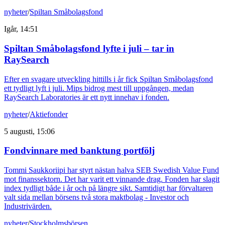
nyheter
/
Spiltan Småbolagsfond
Igår, 14:51
Spiltan Småbolagsfond lyfte i juli – tar in
RaySearch
Efter en svagare utveckling hittills i år fick Spiltan Småbolagsfond
ett tydligt lyft i juli. Mips bidrog mest till uppgången, medan
RaySearch Laboratories är ett nytt innehav i fonden.
nyheter
/
Aktiefonder
5 augusti, 15:06
Fondvinnare med banktung portfölj
Tommi Saukkoriipi har styrt nästan halva SEB Swedish Value Fund
mot finanssektorn. Det har varit ett vinnande drag. Fonden har slagit
index tydligt både i år och på längre sikt. Samtidigt har förvaltaren
valt sida mellan börsens två stora maktbolag - Investor och
Industrivärden.
nyheter
/
Stockholmsbörsen