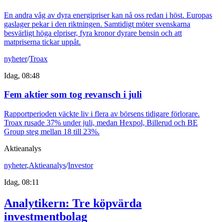
En andra våg av dyra energipriser kan nå oss redan i höst. Europas
gaslager pekar i den riktningen. Samtidigt möter svenskarna
besvärligt höga elpriser, fyra kronor dyrare bensin och att
matpriserna tickar uppåt.
nyheter
/
Troax
Idag, 08:48
Fem aktier som tog revansch i juli
Rapportperioden väckte liv i flera av börsens tidigare förlorare.
Troax rusade 37% under juli, medan Hexpol, Billerud och BE
Group steg mellan 18 till 23%.
Aktieanalys
nyheter
,
Aktieanalys
/
Investor
Idag, 08:11
Analytikern: Tre köpvärda
investmentbolag