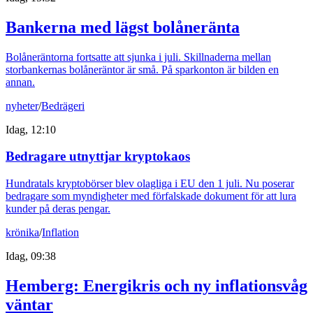
Bankerna med lägst bolåneränta
Bolåneräntorna fortsatte att sjunka i juli. Skillnaderna mellan
storbankernas bolåneräntor är små. På sparkonton är bilden en
annan.
nyheter
/
Bedrägeri
Idag, 12:10
Bedragare utnyttjar kryptokaos
Hundratals kryptobörser blev olagliga i EU den 1 juli. Nu poserar
bedragare som myndigheter med förfalskade dokument för att lura
kunder på deras pengar.
krönika
/
Inflation
Idag, 09:38
Hemberg: Energikris och ny inflationsvåg
väntar