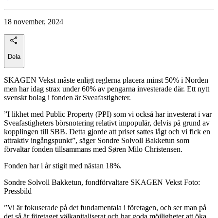
18 november, 2024
Dela
SKAGEN Vekst måste enligt reglerna placera minst 50% i Norden
men har idag strax under 60% av pengarna investerade där. Ett nytt
svenskt bolag i fonden är Sveafastigheter.
”I likhet med Public Property (PPI) som vi också har investerat i var
Sveafastigheters börsnotering relativt impopulär, delvis på grund av
kopplingen till SBB. Detta gjorde att priset sattes lågt och vi fick en
attraktiv ingångspunkt”, säger Sondre Solvoll Bakketun som
förvaltar fonden tillsammans med Søren Milo Christensen.
Fonden har i år stigit med nästan 18%.
Sondre Solvoll Bakketun, fondförvaltare SKAGEN Vekst Foto:
Pressbild
”Vi är fokuserade på det fundamentala i företagen, och ser man på
det så är företaget välkapitaliserat och har goda möjligheter att öka