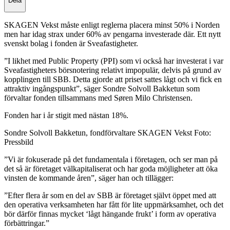
Dela
SKAGEN Vekst måste enligt reglerna placera minst 50% i Norden
men har idag strax under 60% av pengarna investerade där. Ett nytt
svenskt bolag i fonden är Sveafastigheter.
”I likhet med Public Property (PPI) som vi också har investerat i var
Sveafastigheters börsnotering relativt impopulär, delvis på grund av
kopplingen till SBB. Detta gjorde att priset sattes lågt och vi fick en
attraktiv ingångspunkt”, säger Sondre Solvoll Bakketun som
förvaltar fonden tillsammans med Søren Milo Christensen.
Fonden har i år stigit med nästan 18%.
Sondre Solvoll Bakketun, fondförvaltare SKAGEN Vekst Foto:
Pressbild
”Vi är fokuserade på det fundamentala i företagen, och ser man på
det så är företaget välkapitaliserat och har goda möjligheter att öka
vinsten de kommande åren”, säger han och tillägger:
”Efter flera år som en del av SBB är företaget självt öppet med att
den operativa verksamheten har fått för lite uppmärksamhet, och det
bör därför finnas mycket ‘lågt hängande frukt’ i form av operativa
förbättringar.”