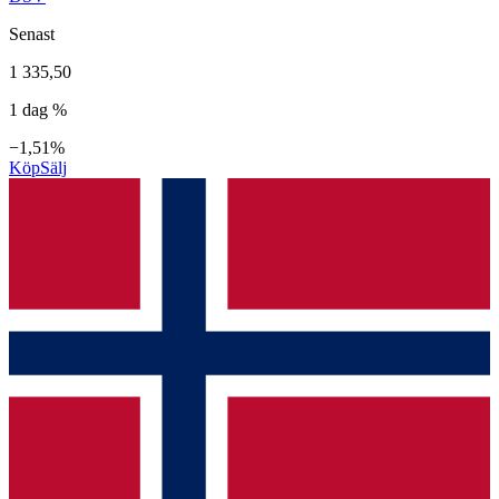
Senast
1 335,50
1 dag %
−1,51%
Köp
Sälj