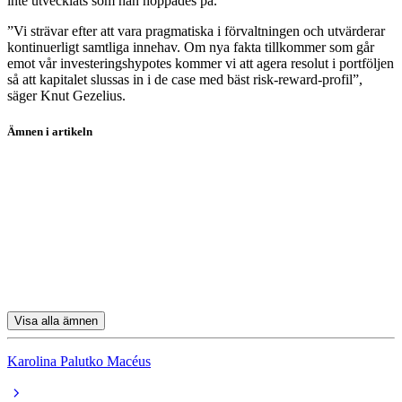
inte utvecklats som han hoppades på.
”Vi strävar efter att vara pragmatiska i förvaltningen och utvärderar
kontinuerligt samtliga innehav. Om nya fakta tillkommer som går
emot vår investeringshypotes kommer vi att agera resolut i portföljen
så att kapitalet slussas in i de case med bäst risk-reward-profil”,
säger Knut Gezelius.
Ämnen i artikeln
fonder
SKAGEN Vekst A
Boliden
Essity
DSV
Visa alla ämnen
Karolina Palutko Macéus