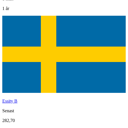
1 år
Essity B
Senast
282,70