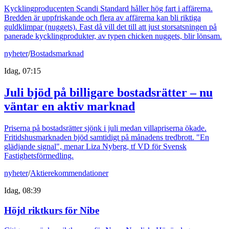
Kycklingproducenten Scandi Standard håller hög fart i affärerna.
Bredden är uppfriskande och flera av affärerna kan bli riktiga
guldklimpar (nuggets). Fast då vill det till att just storsatsningen på
panerade kycklingprodukter, av typen chicken nuggets, blir lönsam.
nyheter
/
Bostadsmarknad
Idag, 07:15
Juli bjöd på billigare bostadsrätter – nu
väntar en aktiv marknad
Priserna på bostadsrätter sjönk i juli medan villapriserna ökade.
Fritidshusmarknaden bjöd samtidigt på månadens tredbrott. "En
glädjande signal", menar Liza Nyberg, tf VD för Svensk
Fastighetsförmedling.
nyheter
/
Aktierekommendationer
Idag, 08:39
Höjd riktkurs för Nibe