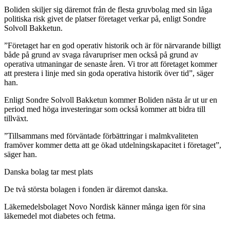
Boliden skiljer sig däremot från de flesta gruvbolag med sin låga
politiska risk givet de platser företaget verkar på, enligt Sondre
Solvoll Bakketun.
”Företaget har en god operativ historik och är för närvarande billigt
både på grund av svaga råvarupriser men också på grund av
operativa utmaningar de senaste åren. Vi tror att företaget kommer
att prestera i linje med sin goda operativa historik över tid”, säger
han.
Enligt Sondre Solvoll Bakketun kommer Boliden nästa år ut ur en
period med höga investeringar som också kommer att bidra till
tillväxt.
”Tillsammans med förväntade förbättringar i malmkvaliteten
framöver kommer detta att ge ökad utdelningskapacitet i företaget”,
säger han.
Danska bolag tar mest plats
De två största bolagen i fonden är däremot danska.
Läkemedelsbolaget Novo Nordisk känner många igen för sina
läkemedel mot diabetes och fetma.