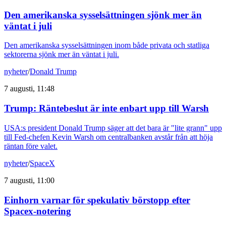
Den amerikanska sysselsättningen sjönk mer än
väntat i juli
Den amerikanska sysselsättningen inom både privata och statliga
sektorerna sjönk mer än väntat i juli.
nyheter
/
Donald Trump
7 augusti, 11:48
Trump: Räntebeslut är inte enbart upp till Warsh
USA:s president Donald Trump säger att det bara är "lite grann" upp
till Fed-chefen Kevin Warsh om centralbanken avstår från att höja
räntan före valet.
nyheter
/
SpaceX
7 augusti, 11:00
Einhorn varnar för spekulativ börstopp efter
Spacex-notering