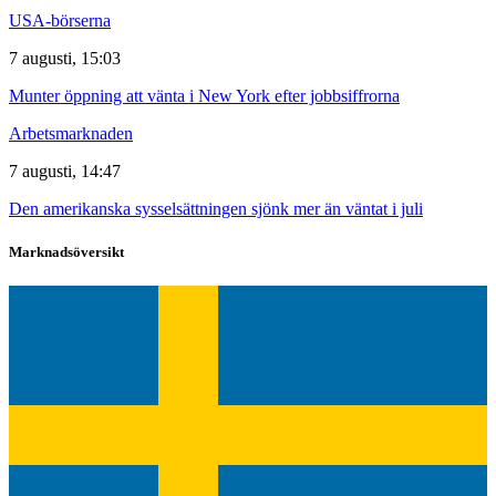
USA-börserna
7 augusti, 15:03
Munter öppning att vänta i New York efter jobbsiffrorna
Arbetsmarknaden
7 augusti, 14:47
Den amerikanska sysselsättningen sjönk mer än väntat i juli
Marknadsöversikt