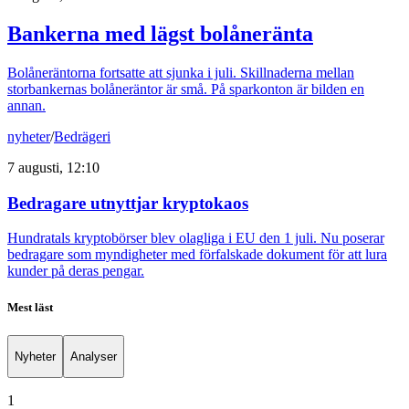
Bankerna med lägst bolåneränta
Bolåneräntorna fortsatte att sjunka i juli. Skillnaderna mellan
storbankernas bolåneräntor är små. På sparkonton är bilden en
annan.
nyheter
/
Bedrägeri
7 augusti, 12:10
Bedragare utnyttjar kryptokaos
Hundratals kryptobörser blev olagliga i EU den 1 juli. Nu poserar
bedragare som myndigheter med förfalskade dokument för att lura
kunder på deras pengar.
Mest läst
Nyheter
Analyser
1