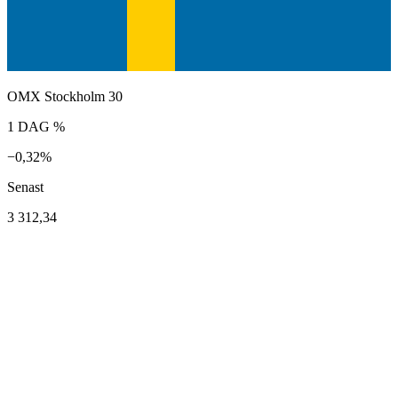
OMX Stockholm 30
1 DAG %
−0,32%
Senast
3 312,34