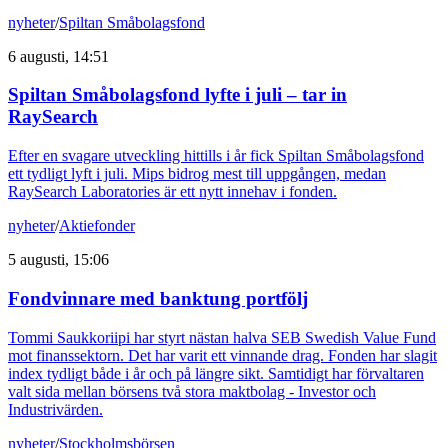
nyheter
/
Spiltan Småbolagsfond
6 augusti, 14:51
Spiltan Småbolagsfond lyfte i juli – tar in
RaySearch
Efter en svagare utveckling hittills i år fick Spiltan Småbolagsfond
ett tydligt lyft i juli. Mips bidrog mest till uppgången, medan
RaySearch Laboratories är ett nytt innehav i fonden.
nyheter
/
Aktiefonder
5 augusti, 15:06
Fondvinnare med banktung portfölj
Tommi Saukkoriipi har styrt nästan halva SEB Swedish Value Fund
mot finanssektorn. Det har varit ett vinnande drag. Fonden har slagit
index tydligt både i år och på längre sikt. Samtidigt har förvaltaren
valt sida mellan börsens två stora maktbolag - Investor och
Industrivärden.
nyheter
/
Stockholmsbörsen