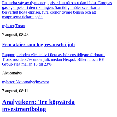
En andra våg av dyra energipriser kan nå oss redan i höst. Europas
gaslager pekar i den riktningen. Samtidigt möter svenskarna
besvärligt höga elpriser, fyra kronor dyrare bensin och att
matpriserna tickar uppåt.
nyheter
/
Troax
7 augusti, 08:48
Fem aktier som tog revansch i juli
Rapportperioden väckte liv i flera av börsens tidigare förlorare.
Troax rusade 37% under juli, medan Hexpol, Billerud och BE
Group steg mellan 18 till 23%.
Aktieanalys
nyheter
,
Aktieanalys
/
Investor
7 augusti, 08:11
Analytikern: Tre köpvärda
investmentbolag