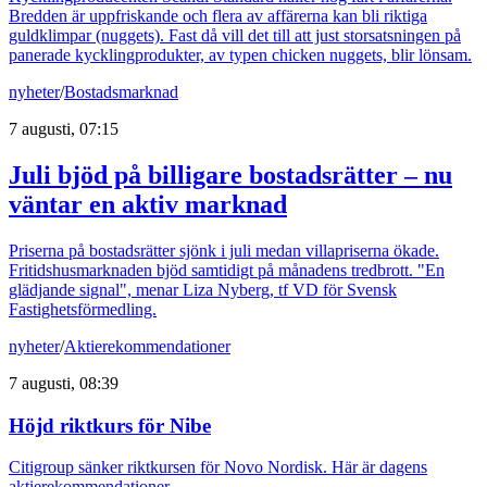
Bredden är uppfriskande och flera av affärerna kan bli riktiga
guldklimpar (nuggets). Fast då vill det till att just storsatsningen på
panerade kycklingprodukter, av typen chicken nuggets, blir lönsam.
nyheter
/
Bostadsmarknad
7 augusti, 07:15
Juli bjöd på billigare bostadsrätter – nu
väntar en aktiv marknad
Priserna på bostadsrätter sjönk i juli medan villapriserna ökade.
Fritidshusmarknaden bjöd samtidigt på månadens tredbrott. "En
glädjande signal", menar Liza Nyberg, tf VD för Svensk
Fastighetsförmedling.
nyheter
/
Aktierekommendationer
7 augusti, 08:39
Höjd riktkurs för Nibe
Citigroup sänker riktkursen för Novo Nordisk. Här är dagens
aktierekommendationer.