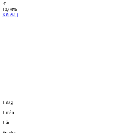
10,08%
Köp
Sälj
1 dag
1 mån
1 år
Fonder