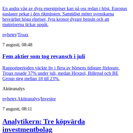
En andra våg av dyra energipriser kan nå oss redan i höst. Europas
gaslager pekar i den riktningen. Samtidigt möter svenskarna
besvärligt höga elpriser, fyra kronor dyrare bensin och att
matpriserna tickar uppåt.
nyheter
/
Troax
7 augusti, 08:48
Fem aktier som tog revansch i juli
Rapportperioden väckte liv i flera av börsens tidigare förlorare.
Troax rusade 37% under juli, medan Hexpol, Billerud och BE
Group steg mellan 18 till 23%.
Aktieanalys
nyheter
,
Aktieanalys
/
Investor
7 augusti, 08:11
Analytikern: Tre köpvärda
investmentbolag