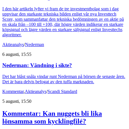
I den här artikeln lyfter vi fram de tre investmentbolag som i dag
uppvisar den starkaste tekniska bilden enligt vår nya Investtech
Score, som sammanfattar den tekniska bedömningen av en aktie på
en skala från –100 till +100, där högre värden indikerar en starkare
köpsignal och lägre värden en starkare säljsignal enligt Investtechs
algoritmer.
Aktieanalys
/
Nederman
6 augusti, 15:55
Nederman: Vändning i sikte?
Det har blåst snåla vindar runt Nederman på börsen de senaste åren.
Det är bara delvis befogat av den tuffa marknaden.
Kommentar
,
Aktieanalys
/
Scandi Standard
5 augusti, 15:50
Kommentar: Kan nuggets bli lika
lönsamma som kycklingfilé?