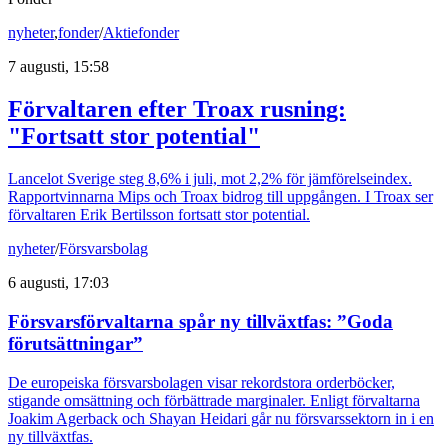
nyheter
,
fonder
/
Aktiefonder
7 augusti, 15:58
Förvaltaren efter Troax rusning:
"Fortsatt stor potential"
Lancelot Sverige steg 8,6% i juli, mot 2,2% för jämförelseindex.
Rapportvinnarna Mips och Troax bidrog till uppgången. I Troax ser
förvaltaren Erik Bertilsson fortsatt stor potential.
nyheter
/
Försvarsbolag
6 augusti, 17:03
Försvarsförvaltarna spår ny tillväxtfas: ”Goda
förutsättningar”
De europeiska försvarsbolagen visar rekordstora orderböcker,
stigande omsättning och förbättrade marginaler. Enligt förvaltarna
Joakim Agerback och Shayan Heidari går nu försvarssektorn in i en
ny tillväxtfas.