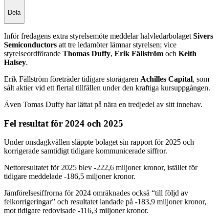
Dela
Inför fredagens extra styrelsemöte meddelar halvledarbolaget
Sivers
Semiconductors
att tre ledamöter lämnar styrelsen; vice
styrelseordförande
Thomas Duffy
,
Erik Fällström
och
Keith
Halsey
.
Erik Fällström företräder tidigare storägaren
Achilles Capital
, som
sålt aktier vid ett flertal tillfällen under den kraftiga kursuppgången.
Även Tomas Duffy har lättat på nära en tredjedel av sitt innehav.
Fel resultat för 2024 och 2025
Under onsdagkvällen släppte bolaget sin rapport för 2025 och
korrigerade samtidigt tidigare kommunicerade siffror.
Nettoresultatet för 2025 blev -222,6 miljoner kronor, istället för
tidigare meddelade -186,5 miljoner kronor.
Jämförelsesiffrorna för 2024 omräknades också “till följd av
felkorrigeringar” och resultatet landade på -183,9 miljoner kronor,
mot tidigare redovisade -116,3 miljoner kronor.