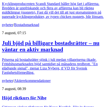
Kycklingproducenten Scandi Standard håller hög fart i affärerna.
Bredden är uppfriskande och flera av affärerna kan bli riktiga
guldklimpar (nuggets). Fast då vill det till att just storsatsningen på
panerade kycklingprodukter, av typen chicken nuggets, blir lönsam.
nyheter
/
Bostadsmarknad
7 augusti, 07:15
Juli bjöd på billigare bostadsrätter – nu
väntar en aktiv marknad
Priserna på bostadsrätter sjönk i juli medan villapriserna ökade.
Fritidshusmarknaden bjöd samtidigt på månadens tredbrott. "En
glädjande signal", menar Liza Nyberg, tf VD för Svensk
Fastighetsförmedling.
nyheter
/
Aktierekommendationer
7 augusti, 08:39
Höjd riktkurs för Nibe