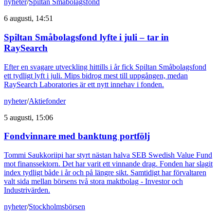
nyheter
/
Spiltan Småbolagsfond
6 augusti, 14:51
Spiltan Småbolagsfond lyfte i juli – tar in
RaySearch
Efter en svagare utveckling hittills i år fick Spiltan Småbolagsfond
ett tydligt lyft i juli. Mips bidrog mest till uppgången, medan
RaySearch Laboratories är ett nytt innehav i fonden.
nyheter
/
Aktiefonder
5 augusti, 15:06
Fondvinnare med banktung portfölj
Tommi Saukkoriipi har styrt nästan halva SEB Swedish Value Fund
mot finanssektorn. Det har varit ett vinnande drag. Fonden har slagit
index tydligt både i år och på längre sikt. Samtidigt har förvaltaren
valt sida mellan börsens två stora maktbolag - Investor och
Industrivärden.
nyheter
/
Stockholmsbörsen