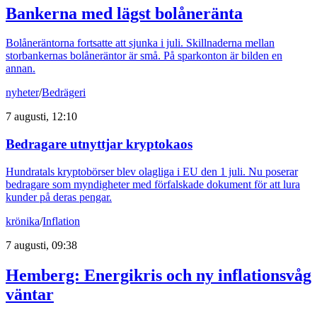
Bankerna med lägst bolåneränta
Bolåneräntorna fortsatte att sjunka i juli. Skillnaderna mellan
storbankernas bolåneräntor är små. På sparkonton är bilden en
annan.
nyheter
/
Bedrägeri
7 augusti, 12:10
Bedragare utnyttjar kryptokaos
Hundratals kryptobörser blev olagliga i EU den 1 juli. Nu poserar
bedragare som myndigheter med förfalskade dokument för att lura
kunder på deras pengar.
krönika
/
Inflation
7 augusti, 09:38
Hemberg: Energikris och ny inflationsvåg
väntar