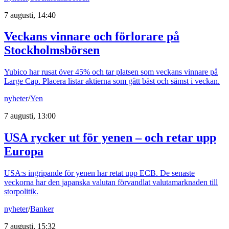
7 augusti, 14:40
Veckans vinnare och förlorare på
Stockholmsbörsen
Yubico har rusat över 45% och tar platsen som veckans vinnare på
Large Cap. Placera listar aktierna som gått bäst och sämst i veckan.
nyheter
/
Yen
7 augusti, 13:00
USA rycker ut för yenen – och retar upp
Europa
USA:s ingripande för yenen har retat upp ECB. De senaste
veckorna har den japanska valutan förvandlat valutamarknaden till
storpolitik.
nyheter
/
Banker
7 augusti, 15:32