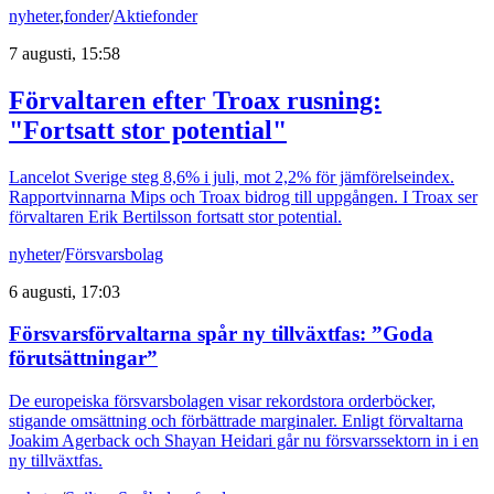
nyheter
,
fonder
/
Aktiefonder
7 augusti, 15:58
Förvaltaren efter Troax rusning:
"Fortsatt stor potential"
Lancelot Sverige steg 8,6% i juli, mot 2,2% för jämförelseindex.
Rapportvinnarna Mips och Troax bidrog till uppgången. I Troax ser
förvaltaren Erik Bertilsson fortsatt stor potential.
nyheter
/
Försvarsbolag
6 augusti, 17:03
Försvarsförvaltarna spår ny tillväxtfas: ”Goda
förutsättningar”
De europeiska försvarsbolagen visar rekordstora orderböcker,
stigande omsättning och förbättrade marginaler. Enligt förvaltarna
Joakim Agerback och Shayan Heidari går nu försvarssektorn in i en
ny tillväxtfas.