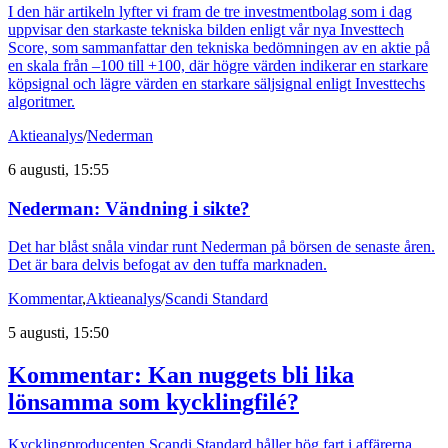
I den här artikeln lyfter vi fram de tre investmentbolag som i dag
uppvisar den starkaste tekniska bilden enligt vår nya Investtech
Score, som sammanfattar den tekniska bedömningen av en aktie på
en skala från –100 till +100, där högre värden indikerar en starkare
köpsignal och lägre värden en starkare säljsignal enligt Investtechs
algoritmer.
Aktieanalys
/
Nederman
6 augusti, 15:55
Nederman: Vändning i sikte?
Det har blåst snåla vindar runt Nederman på börsen de senaste åren.
Det är bara delvis befogat av den tuffa marknaden.
Kommentar
,
Aktieanalys
/
Scandi Standard
5 augusti, 15:50
Kommentar: Kan nuggets bli lika
lönsamma som kycklingfilé?
Kycklingproducenten Scandi Standard håller hög fart i affärerna.