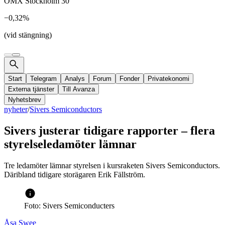
OMX Stockholm 30
−0,32%
(vid stängning)
Start
Telegram
Analys
Forum
Fonder
Privatekonomi
Externa tjänster
Till Avanza
Nyhetsbrev
nyheter
/
Sivers Semiconductors
Sivers justerar tidigare rapporter – flera
styrelseledamöter lämnar
Tre ledamöter lämnar styrelsen i kursraketen Sivers Semiconductors.
Däribland tidigare storägaren Erik Fällström.
Foto: Sivers Semiconducters
Åsa Swee