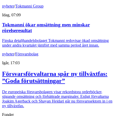
nyheter
/
Tokmanni Group
Idag, 07:09
Tokmanni ökar omsättning men minskar
rörelseresultat
Finska detaljhandelsbolaget Tokmanni redovisar ökad omsättning
under andra kvartalet jämfört med samma period året innan.
nyheter
/
Försvarsbolag
Igår, 17:03
Försvarsförvaltarna spår ny tillväxtfas:
”Goda förutsättningar”
De europeiska försvarsbolagen visar rekordstora orderböcker,
stigande omsättning och förbättrade marginaler. Enligt förvaltarna
Joakim Agerback och Shayan Heidari går nu försvarssektorn in i en
ny tillväxtfas.
Fonder