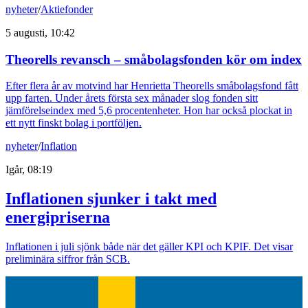
nyheter
/
Aktiefonder
5 augusti, 10:42
Theorells revansch – småbolagsfonden kör om index
Efter flera år av motvind har Henrietta Theorells småbolagsfond fått
upp farten. Under årets första sex månader slog fonden sitt
jämförelseindex med 5,6 procentenheter. Hon har också plockat in
ett nytt finskt bolag i portföljen.
nyheter
/
Inflation
Igår, 08:19
Inflationen sjunker i takt med
energipriserna
Inflationen i juli sjönk både när det gäller KPI och KPIF. Det visar
preliminära siffror från SCB.