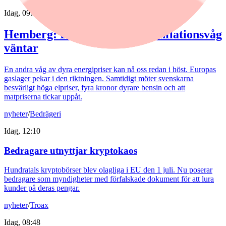
Idag, 09:38
Hemberg: Energikris och ny inflationsvåg
väntar
En andra våg av dyra energipriser kan nå oss redan i höst. Europas
gaslager pekar i den riktningen. Samtidigt möter svenskarna
besvärligt höga elpriser, fyra kronor dyrare bensin och att
matpriserna tickar uppåt.
nyheter
/
Bedrägeri
Idag, 12:10
Bedragare utnyttjar kryptokaos
Hundratals kryptobörser blev olagliga i EU den 1 juli. Nu poserar
bedragare som myndigheter med förfalskade dokument för att lura
kunder på deras pengar.
nyheter
/
Troax
Idag, 08:48