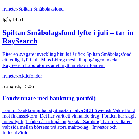
nyheter
/
Spiltan Småbolagsfond
Igår, 14:51
Spiltan Småbolagsfond lyfte i juli – tar in
RaySearch
Efter en svagare utveckling hittills i år fick Spiltan Småbolagsfond
ett tydligt lyft i juli. Mips bidrog mest till uppgången, medan
RaySearch Laboratories är ett nytt innehav i fonden.
nyheter
/
Aktiefonder
5 augusti, 15:06
Fondvinnare med banktung portfölj
Tommi Saukkoriipi har styrt nästan halva SEB Swedish Value Fund
mot finanssektorn. Det har varit ett vinnande drag. Fonden har slagit
index tydligt både i år och på längre sikt. Samtidigt har förvaltaren
valt sida mellan börsens två stora maktbolag - Investor och
Industrivärden.