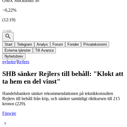
OMX Stockholm 30
−0,22%
(12:19)
Start
Telegram
Analys
Forum
Fonder
Privatekonomi
Externa tjänster
Till Avanza
Nyhetsbrev
nyheter
/
Rejlers
SHB sänker Rejlers till behåll: "Klokt att
ta hem en del vinst"
Handelsbanken sänker rekommendationen på teknikkonsulten
Rejlers till behåll från köp, och sänker samtidigt riktkursen till 215
kronor (229).
Finwire