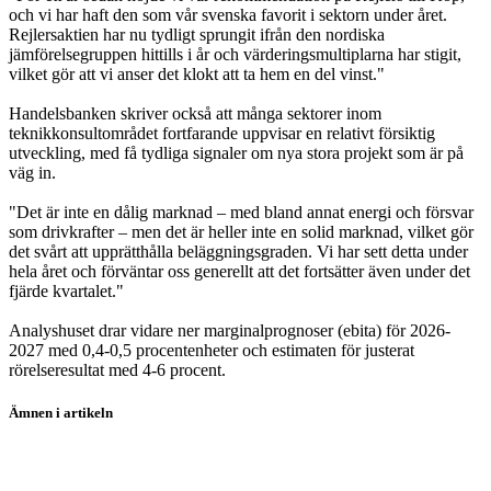
och vi har haft den som vår svenska favorit i sektorn under året.
Rejlersaktien har nu tydligt sprungit ifrån den nordiska
jämförelsegruppen hittills i år och värderingsmultiplarna har stigit,
vilket gör att vi anser det klokt att ta hem en del vinst."
Handelsbanken skriver också att många sektorer inom
teknikkonsultområdet fortfarande uppvisar en relativt försiktig
utveckling, med få tydliga signaler om nya stora projekt som är på
väg in.
"Det är inte en dålig marknad – med bland annat energi och försvar
som drivkrafter – men det är heller inte en solid marknad, vilket gör
det svårt att upprätthålla beläggningsgraden. Vi har sett detta under
hela året och förväntar oss generellt att det fortsätter även under det
fjärde kvartalet."
Analyshuset drar vidare ner marginalprognoser (ebita) för 2026-
2027 med 0,4-0,5 procentenheter och estimaten för justerat
rörelseresultat med 4-6 procent.
Ämnen i artikeln
Rejlers
Aktierekommendationer