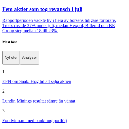
Fem aktier som tog revansch i juli
Rapportperioden väckte liv i flera av börsens tidigare förlorare.
Troax rusade 37% under juli, medan Hexpol, Billerud och BE
Group steg mellan 18 till 23%.
Mest läst
Nyheter
Analyser
1
EFN om Saab: Hög tid att sälja aktien
2
Lundin Minings resultat sämre än väntat
3
Fondvinnare med banktung portfölj