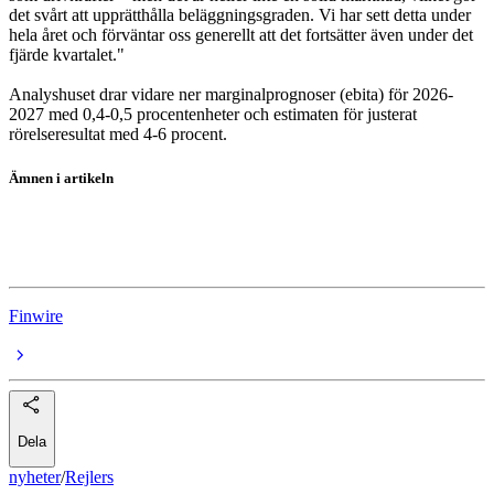
det svårt att upprätthålla beläggningsgraden. Vi har sett detta under
hela året och förväntar oss generellt att det fortsätter även under det
fjärde kvartalet."
Analyshuset drar vidare ner marginalprognoser (ebita) för 2026-
2027 med 0,4-0,5 procentenheter och estimaten för justerat
rörelseresultat med 4-6 procent.
Ämnen i artikeln
Rejlers
Aktierekommendationer
Finwire
Dela
nyheter
/
Rejlers