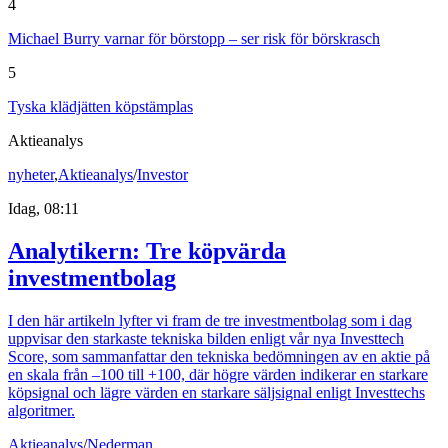
4
Michael Burry varnar för börstopp – ser risk för börskrasch
5
Tyska klädjätten köpstämplas
Aktieanalys
nyheter
,
Aktieanalys
/
Investor
Idag, 08:11
Analytikern: Tre köpvärda
investmentbolag
I den här artikeln lyfter vi fram de tre investmentbolag som i dag
uppvisar den starkaste tekniska bilden enligt vår nya Investtech
Score, som sammanfattar den tekniska bedömningen av en aktie på
en skala från –100 till +100, där högre värden indikerar en starkare
köpsignal och lägre värden en starkare säljsignal enligt Investtechs
algoritmer.
Aktieanalys
/
Nederman