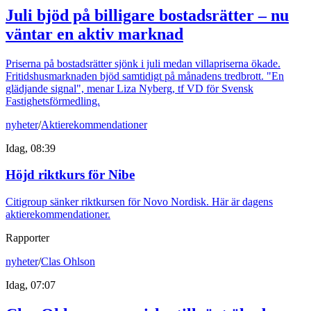
Juli bjöd på billigare bostadsrätter – nu
väntar en aktiv marknad
Priserna på bostadsrätter sjönk i juli medan villapriserna ökade.
Fritidshusmarknaden bjöd samtidigt på månadens tredbrott. "En
glädjande signal", menar Liza Nyberg, tf VD för Svensk
Fastighetsförmedling.
nyheter
/
Aktierekommendationer
Idag, 08:39
Höjd riktkurs för Nibe
Citigroup sänker riktkursen för Novo Nordisk. Här är dagens
aktierekommendationer.
Rapporter
nyheter
/
Clas Ohlson
Idag, 07:07