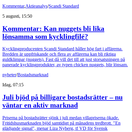
Kommentar
,
Aktieanalys
/
Scandi Standard
5 augusti, 15:50
Kommentar: Kan nuggets bli lika
lönsamma som kycklingfilé?
Kycklingproducenten Scandi Standard håller hög fart i affärerna.
Bredden är uppfriskande och flera av affärerna kan bli riktiga
guldklimpar (nuggets). Fast då vill det till att just storsatsningen på
panerade kycklingprodukter, av typen chicken nuggets, blir lönsam.
nyheter
/
Bostadsmarknad
Idag, 07:15
Juli bjöd på billigare bostadsrätter – nu
väntar en aktiv marknad
Priserna på bostadsrätter sjönk i juli medan villapriserna ökade.
Fritidshusmarknaden bjöd samtidigt på månadens tredbrott. "En
glädjande signal", menar Liza Nyberg, tf VD för Svensk