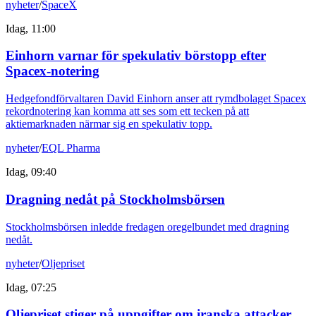
nyheter
/
SpaceX
Idag, 11:00
Einhorn varnar för spekulativ börstopp efter
Spacex-notering
Hedgefondförvaltaren David Einhorn anser att rymdbolaget Spacex
rekordnotering kan komma att ses som ett tecken på att
aktiemarknaden närmar sig en spekulativ topp.
nyheter
/
EQL Pharma
Idag, 09:40
Dragning nedåt på Stockholmsbörsen
Stockholmsbörsen inledde fredagen oregelbundet med dragning
nedåt.
nyheter
/
Oljepriset
Idag, 07:25
Oljepriset stiger på uppgifter om iranska attacker