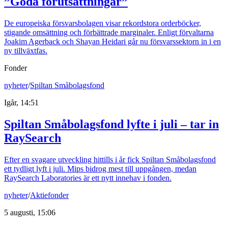
”Goda förutsättningar”
De europeiska försvarsbolagen visar rekordstora orderböcker,
stigande omsättning och förbättrade marginaler. Enligt förvaltarna
Joakim Agerback och Shayan Heidari går nu försvarssektorn in i en
ny tillväxtfas.
Fonder
nyheter
/
Spiltan Småbolagsfond
Igår, 14:51
Spiltan Småbolagsfond lyfte i juli – tar in
RaySearch
Efter en svagare utveckling hittills i år fick Spiltan Småbolagsfond
ett tydligt lyft i juli. Mips bidrog mest till uppgången, medan
RaySearch Laboratories är ett nytt innehav i fonden.
nyheter
/
Aktiefonder
5 augusti, 15:06