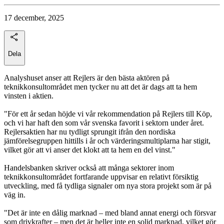
17 december, 2025
Dela
Analyshuset anser att Rejlers är den bästa aktören på
teknikkonsultområdet men tycker nu att det är dags att ta hem
vinsten i aktien.
"För ett år sedan höjde vi vår rekommendation på Rejlers till Köp,
och vi har haft den som vår svenska favorit i sektorn under året.
Rejlersaktien har nu tydligt sprungit ifrån den nordiska
jämförelsegruppen hittills i år och värderingsmultiplarna har stigit,
vilket gör att vi anser det klokt att ta hem en del vinst."
Handelsbanken skriver också att många sektorer inom
teknikkonsultområdet fortfarande uppvisar en relativt försiktig
utveckling, med få tydliga signaler om nya stora projekt som är på
väg in.
"Det är inte en dålig marknad – med bland annat energi och försvar
som drivkrafter – men det är heller inte en solid marknad, vilket gör