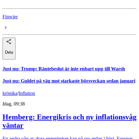
Finwire
Dela
Just nu
:
Trump: Räntebeslut är inte enbart upp till Warsh
Just nu
:
Guldet på väg mot starkaste börsveckan sedan januari
krönika
/
Inflation
Idag, 09:38
Hemberg: Energikris och ny inflationsvåg
väntar
En andra våg av dyra energipriser kan nå oss redan i höst. Europas