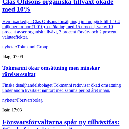
Clas Ohlsons organiska tillväxt ökade
med 10%
Hemfixarkedjan Clas Ohlsons försäljning i juli uppgick till 1 164
miljoner kronor (1 010), en ökning med 15 procent, varav 10
procent avser organisk tillväxt, 3 procent förvärv och 2 procent
valutaeffekter.
nyheter
/
Tokmanni Group
Idag, 07:09
Tokmanni ökar omsättning men minskar
rörelseresultat
Finska detaljhandelsbolaget Tokmanni redovisar ökad omsättning
under andra kvartalet jämfört med samma period året innan.
nyheter
/
Försvarsbolag
Igår, 17:03
Försvarsförvaltarna spår ny tillväxtfas: