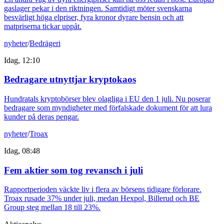
gaslager pekar i den riktningen. Samtidigt möter svenskarna
besvärligt höga elpriser, fyra kronor dyrare bensin och att
matpriserna tickar uppåt.
nyheter
/
Bedrägeri
Idag, 12:10
Bedragare utnyttjar kryptokaos
Hundratals kryptobörser blev olagliga i EU den 1 juli. Nu poserar
bedragare som myndigheter med förfalskade dokument för att lura
kunder på deras pengar.
nyheter
/
Troax
Idag, 08:48
Fem aktier som tog revansch i juli
Rapportperioden väckte liv i flera av börsens tidigare förlorare.
Troax rusade 37% under juli, medan Hexpol, Billerud och BE
Group steg mellan 18 till 23%.