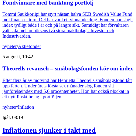
Fondvinnare med banktung portfölj
Tommi Saukkoriipi har styrt nästan halva SEB Swedish Value Fund
mot finanssektorn. Det har varit ett vinnande drag. Fonden har slagit
index tydligt både i år och på längre sikt. Samtidigt har förvaltaren
valt sida mellan börsens två stora maktbolag - Investor och
Industrivärden.
nyheter
/
Aktiefonder
5 augusti, 10:42
Theorells revansch – småbolagsfonden kör om index
Efter flera år av motvind har Henrietta Theorells småbolagsfond fått
upp farten. Under årets första sex månader slog fonden sitt
jämförelseindex med 5,6 procentenheter. Hon har också plockat in
ett nytt finskt bolag i portföljen.
nyheter
/
Inflation
Igår, 08:19
Inflationen sjunker i takt med