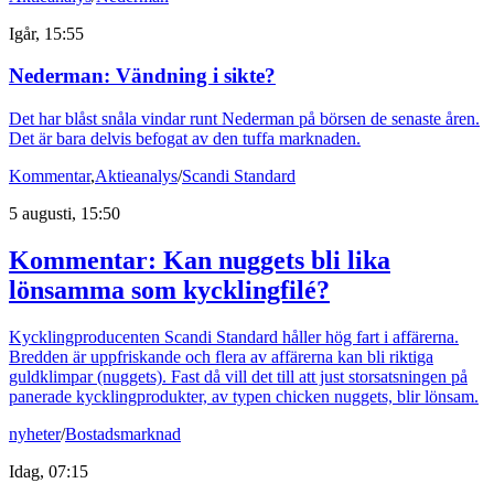
Igår, 15:55
Nederman: Vändning i sikte?
Det har blåst snåla vindar runt Nederman på börsen de senaste åren.
Det är bara delvis befogat av den tuffa marknaden.
Kommentar
,
Aktieanalys
/
Scandi Standard
5 augusti, 15:50
Kommentar: Kan nuggets bli lika
lönsamma som kycklingfilé?
Kycklingproducenten Scandi Standard håller hög fart i affärerna.
Bredden är uppfriskande och flera av affärerna kan bli riktiga
guldklimpar (nuggets). Fast då vill det till att just storsatsningen på
panerade kycklingprodukter, av typen chicken nuggets, blir lönsam.
nyheter
/
Bostadsmarknad
Idag, 07:15