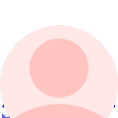
1 dag
1 mån
1 år
Just nu
:
Trump: Räntebeslut är inte enbart upp till Warsh
Just nu
:
Guldet på väg mot starkaste börsveckan sedan januari
krönika
/
Inflation