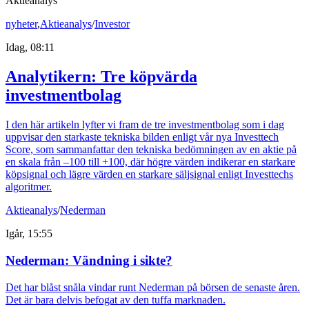
Aktieanalys
nyheter
,
Aktieanalys
/
Investor
Idag, 08:11
Analytikern: Tre köpvärda
investmentbolag
I den här artikeln lyfter vi fram de tre investmentbolag som i dag
uppvisar den starkaste tekniska bilden enligt vår nya Investtech
Score, som sammanfattar den tekniska bedömningen av en aktie på
en skala från –100 till +100, där högre värden indikerar en starkare
köpsignal och lägre värden en starkare säljsignal enligt Investtechs
algoritmer.
Aktieanalys
/
Nederman
Igår, 15:55
Nederman: Vändning i sikte?
Det har blåst snåla vindar runt Nederman på börsen de senaste åren.
Det är bara delvis befogat av den tuffa marknaden.