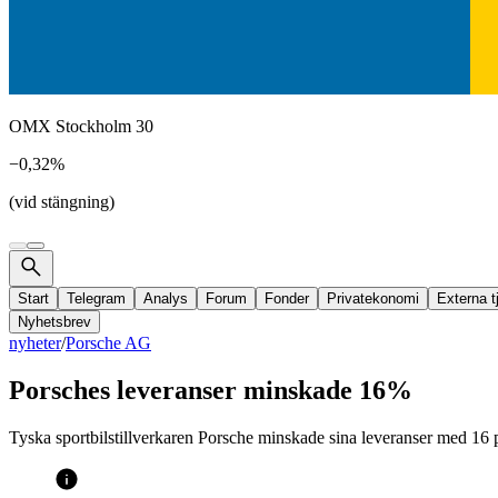
OMX Stockholm 30
−0,32%
(vid stängning)
Start
Telegram
Analys
Forum
Fonder
Privatekonomi
Externa t
Nyhetsbrev
nyheter
/
Porsche AG
Porsches leveranser minskade 16%
Tyska sportbilstillverkaren Porsche minskade sina leveranser med 16 pr