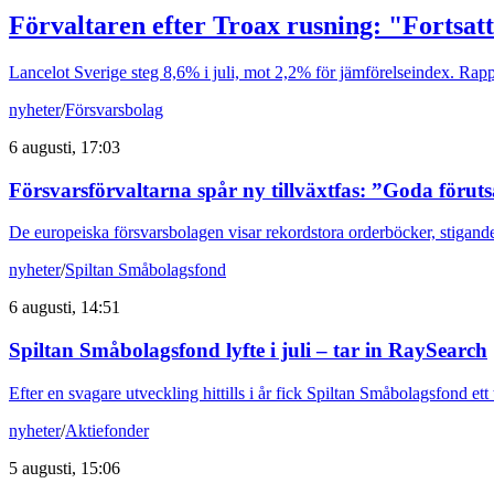
Förvaltaren efter Troax rusning: "Fortsatt
Lancelot Sverige steg 8,6% i juli, mot 2,2% för jämförelseindex. Rappo
nyheter
/
Försvarsbolag
6 augusti, 17:03
Försvarsförvaltarna spår ny tillväxtfas: ”Goda förut
De europeiska försvarsbolagen visar rekordstora orderböcker, stigande
nyheter
/
Spiltan Småbolagsfond
6 augusti, 14:51
Spiltan Småbolagsfond lyfte i juli – tar in RaySearch
Efter en svagare utveckling hittills i år fick Spiltan Småbolagsfond et
nyheter
/
Aktiefonder
5 augusti, 15:06