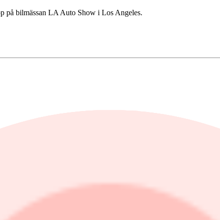
pp på bilmässan LA Auto Show i Los Angeles.
aras främst av att produktionen av den bensindrivna 718-modellen har u
 löpt ut.
911 fortsatte att utvecklas starkt med en leveransökning på 19 procent 
r vi under samma period i fjol, men i linje med våra förväntningar", s