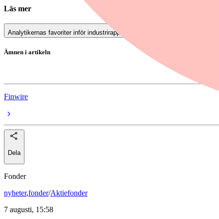
Läs mer
Analytikernas favoriter inför industrirapporterna
Ämnen i artikeln
Porsche AG
Finwire
Dela
Fonder
nyheter
,
fonder
/
Aktiefonder
7 augusti, 15:58