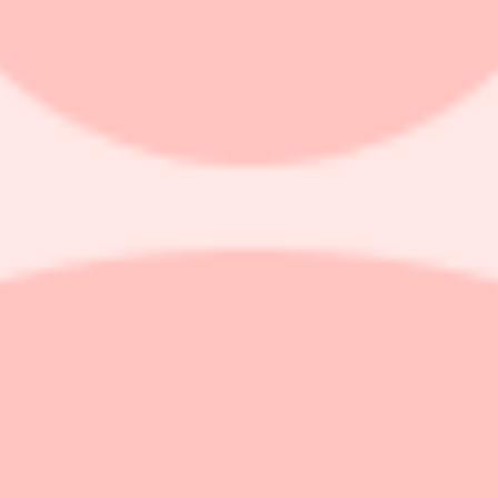
pp på bilmässan LA Auto Show i Los Angeles.
aras främst av att produktionen av den bensindrivna 718-modellen har u
 löpt ut.
911 fortsatte att utvecklas starkt med en leveransökning på 19 procent 
r vi under samma period i fjol, men i linje med våra förväntningar", s