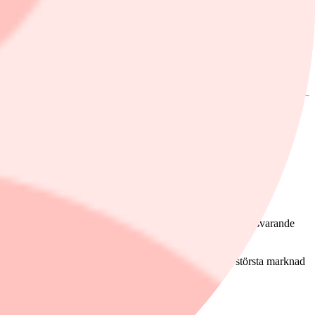
pphört, den starka efterfrågan på eldrivna Macan under motsvarande
till 30 534 bilar. Nordamerika var fortsatt
Porsches
största marknad
äger försäljningschefen Matthias Becker.