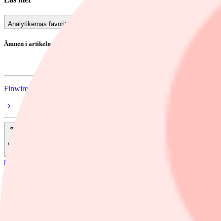
Analytikernas favoriter inför industrirapporterna
Ämnen i artikeln
Porsche AG
Finwire
Dela
nyheter
/
Porsche AG
Porsches leveranser minskade 16%
Tyska sportbilstillverkaren Porsche minskade sina leveranser med 16 pr