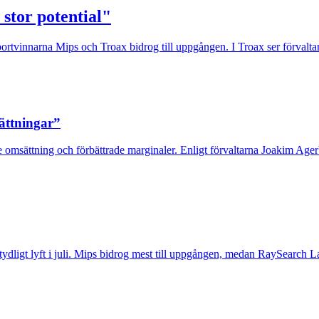
 stor potential"
rtvinnarna Mips och Troax bidrog till uppgången. I Troax ser förvaltaren
sättningar”
 omsättning och förbättrade marginaler. Enligt förvaltarna Joakim Agerb
t tydligt lyft i juli. Mips bidrog mest till uppgången, medan RaySearch La