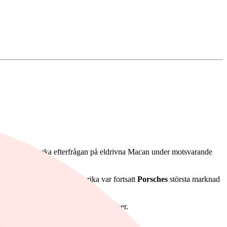
pphört, den starka efterfrågan på eldrivna Macan under motsvarande
till 30 534 bilar. Nordamerika var fortsatt
Porsches
största marknad
äger försäljningschefen Matthias Becker.