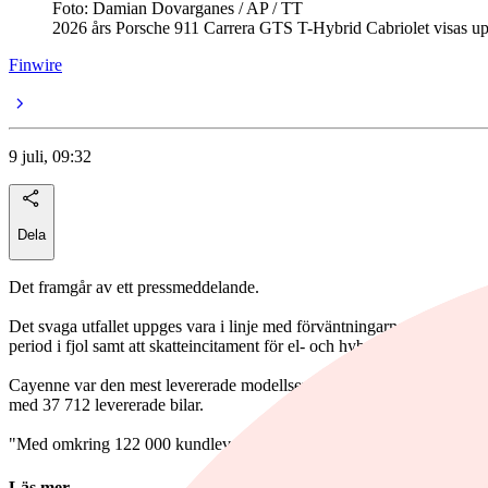
Foto: Damian Dovarganes / AP / TT
2026 års Porsche 911 Carrera GTS T-Hybrid Cabriolet visas u
Finwire
9 juli, 09:32
Dela
Det framgår av ett pressmeddelande.
Det svaga utfallet uppges vara i linje med förväntningarna och förkl
period i fjol samt att skatteincitament för el- och hybridbilar i USA har
Cayenne var den mest levererade modellserien med 38 141 bilar, medan 
med 37 712 levererade bilar.
"Med omkring 122 000 kundleveranser under första halvåret 2026 ligge
Läs mer