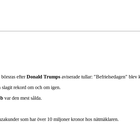
 börsras efter
Donald Trumps
aviserade tullar: "Befrielsedagen" ble
 slagit rekord om och om igen.
ab
var den mest sålda.
vanzakunder som har över 10 miljoner kronor hos nätmäklaren.