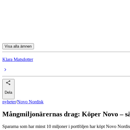
Investor
Handelsbanken
Atlas Copco
Volvo
Visa alla ämnen
Klara Matsdotter
Dela
nyheter
/
Novo Nordisk
Mångmiljonärernas drag: Köper Novo – sä
Spararna som har minst 10 miljoner i portföljen har köpt Novo Nordisk