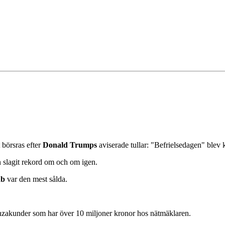
 börsras efter
Donald Trumps
aviserade tullar: "Befrielsedagen" ble
 slagit rekord om och om igen.
ab
var den mest sålda.
vanzakunder som har över 10 miljoner kronor hos nätmäklaren.