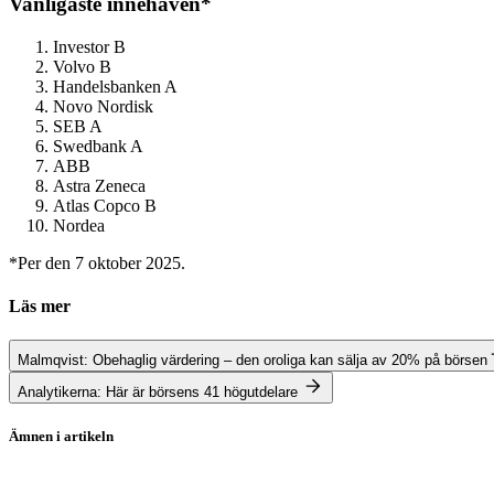
V
anligaste innehaven*
Investor B
Volvo B
Handelsbanken A
Novo Nordisk
SEB A
Swedbank A
ABB
Astra Zeneca
Atlas Copco B
Nordea
*Per den 7 oktober 2025.
Läs mer
Malmqvist: Obehaglig värdering – den oroliga kan sälja av 20% på börsen
Analytikerna: Här är börsens 41 högutdelare
Ämnen i artikeln
Novo Nordisk