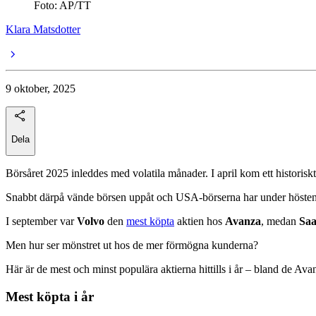
Foto: AP/TT
Klara Matsdotter
9 oktober, 2025
Dela
Börsåret 2025 inleddes med volatila månader. I april kom ett historiskt
Snabbt därpå vände börsen uppåt och USA-börserna har under hösten
I september var
Volvo
den
mest köpta
aktien hos
Avanza
, medan
Sa
Men hur ser mönstret ut hos de mer förmögna kunderna?
Här är de mest och minst populära aktierna hittills i år – bland de A
Mest köpta i år