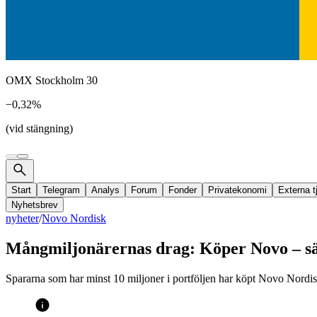
OMX Stockholm 30
−0,32%
(vid stängning)
Start
Telegram
Analys
Forum
Fonder
Privatekonomi
Externa t
Nyhetsbrev
nyheter
/
Novo Nordisk
Mångmiljonärernas drag: Köper Novo – sä
Spararna som har minst 10 miljoner i portföljen har köpt Novo Nordisk