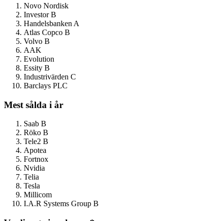
Novo Nordisk
Investor B
Handelsbanken A
Atlas Copco B
Volvo B
AAK
Evolution
Essity B
Industrivärden C
Barclays PLC
Mest sålda i år
Saab B
Röko B
Tele2 B
Apotea
Fortnox
Nvidia
Telia
Tesla
Millicom
I.A.R Systems Group B