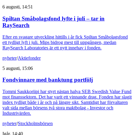
6 augusti, 14:51
Spiltan Småbolagsfond lyfte i juli – tar in
RaySearch
Efter en svagare utveckling hittills i år fick Spiltan Småbolagsfond
ett tydligt lyft i juli. Mips bidrog mest till uppgången, medan
RaySearch Laboratories är ett nytt innehav i fonden.
nyheter
/
Aktiefonder
5 augusti, 15:06
Fondvinnare med banktung portfölj
Tommi Saukkoriipi har styrt nästan halva SEB Swedish Value Fund
mot finanssektorn. Det har varit ett vinnande drag. Fonden har slagit
index tydligt både i år och på längre sikt. Samtidigt har förvaltaren
valt sida mellan börsens två stora maktbolag - Investor och
Industrivärden.
nyheter
/
Stockholmsbörsen
Igår, 14:40