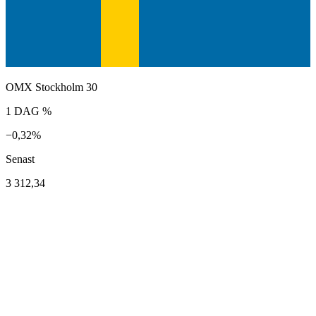
OMX Stockholm 30
1 DAG %
−0,32%
Senast
3 312,34