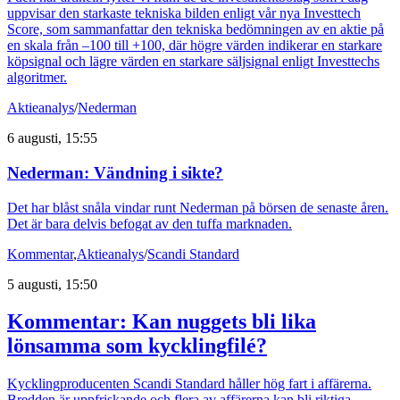
uppvisar den starkaste tekniska bilden enligt vår nya Investtech
Score, som sammanfattar den tekniska bedömningen av en aktie på
en skala från –100 till +100, där högre värden indikerar en starkare
köpsignal och lägre värden en starkare säljsignal enligt Investtechs
algoritmer.
Aktieanalys
/
Nederman
6 augusti, 15:55
Nederman: Vändning i sikte?
Det har blåst snåla vindar runt Nederman på börsen de senaste åren.
Det är bara delvis befogat av den tuffa marknaden.
Kommentar
,
Aktieanalys
/
Scandi Standard
5 augusti, 15:50
Kommentar: Kan nuggets bli lika
lönsamma som kycklingfilé?
Kycklingproducenten Scandi Standard håller hög fart i affärerna.
Bredden är uppfriskande och flera av affärerna kan bli riktiga