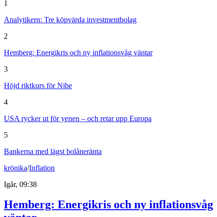
1
Analytikern: Tre köpvärda investmentbolag
2
Hemberg: Energikris och ny inflationsvåg väntar
3
Höjd riktkurs för Nibe
4
USA rycker ut för yenen – och retar upp Europa
5
Bankerna med lägst bolåneränta
krönika
/
Inflation
Igår, 09:38
Hemberg: Energikris och ny inflationsvåg