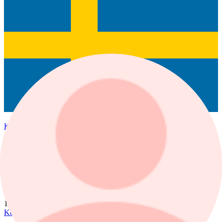
Kinnevik B
Senast
56,42
1 dag %
1,99%
Köp
Sälj