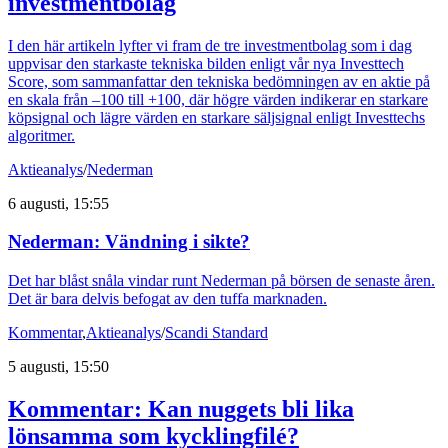
investmentbolag
I den här artikeln lyfter vi fram de tre investmentbolag som i dag
uppvisar den starkaste tekniska bilden enligt vår nya Investtech
Score, som sammanfattar den tekniska bedömningen av en aktie på
en skala från –100 till +100, där högre värden indikerar en starkare
köpsignal och lägre värden en starkare säljsignal enligt Investtechs
algoritmer.
Aktieanalys
/
Nederman
6 augusti, 15:55
Nederman: Vändning i sikte?
Det har blåst snåla vindar runt Nederman på börsen de senaste åren.
Det är bara delvis befogat av den tuffa marknaden.
Kommentar
,
Aktieanalys
/
Scandi Standard
5 augusti, 15:50
Kommentar: Kan nuggets bli lika
lönsamma som kycklingfilé?