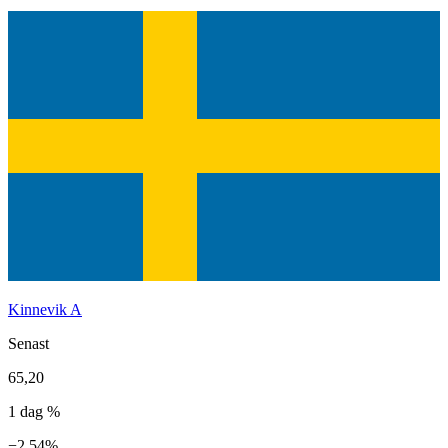
Kinnevik A
Senast
65,20
1 dag %
−2,54%