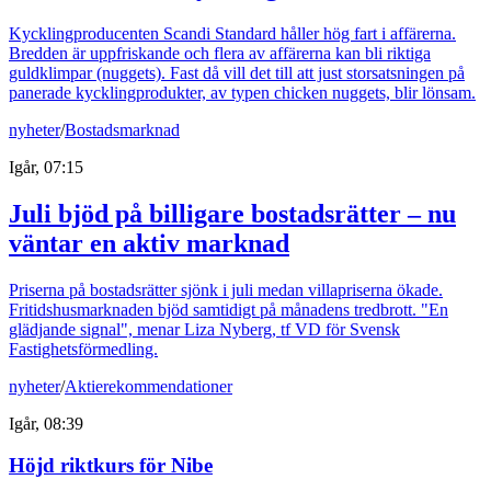
Kycklingproducenten Scandi Standard håller hög fart i affärerna.
Bredden är uppfriskande och flera av affärerna kan bli riktiga
guldklimpar (nuggets). Fast då vill det till att just storsatsningen på
panerade kycklingprodukter, av typen chicken nuggets, blir lönsam.
nyheter
/
Bostadsmarknad
Igår, 07:15
Juli bjöd på billigare bostadsrätter – nu
väntar en aktiv marknad
Priserna på bostadsrätter sjönk i juli medan villapriserna ökade.
Fritidshusmarknaden bjöd samtidigt på månadens tredbrott. "En
glädjande signal", menar Liza Nyberg, tf VD för Svensk
Fastighetsförmedling.
nyheter
/
Aktierekommendationer
Igår, 08:39
Höjd riktkurs för Nibe