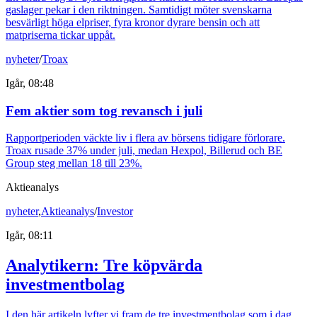
gaslager pekar i den riktningen. Samtidigt möter svenskarna
besvärligt höga elpriser, fyra kronor dyrare bensin och att
matpriserna tickar uppåt.
nyheter
/
Troax
Igår, 08:48
Fem aktier som tog revansch i juli
Rapportperioden väckte liv i flera av börsens tidigare förlorare.
Troax rusade 37% under juli, medan Hexpol, Billerud och BE
Group steg mellan 18 till 23%.
Aktieanalys
nyheter
,
Aktieanalys
/
Investor
Igår, 08:11
Analytikern: Tre köpvärda
investmentbolag
I den här artikeln lyfter vi fram de tre investmentbolag som i dag