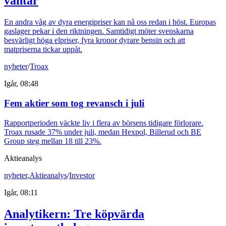
väntar
En andra våg av dyra energipriser kan nå oss redan i höst. Europas
gaslager pekar i den riktningen. Samtidigt möter svenskarna
besvärligt höga elpriser, fyra kronor dyrare bensin och att
matpriserna tickar uppåt.
nyheter
/
Troax
Igår, 08:48
Fem aktier som tog revansch i juli
Rapportperioden väckte liv i flera av börsens tidigare förlorare.
Troax rusade 37% under juli, medan Hexpol, Billerud och BE
Group steg mellan 18 till 23%.
Aktieanalys
nyheter
,
Aktieanalys
/
Investor
Igår, 08:11
Analytikern: Tre köpvärda