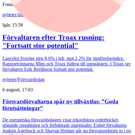
Fonder
nyheter
,
fonder
/
Aktiefonder
Igår, 15:58
Förvaltaren efter Troax rusning:
"Fortsatt stor potential"
Lancelot Sverige steg 8,6% i juli, mot 2,2% för jämförelseindex.
Rapportvinnarna Mips och Troax bidrog till uppgången. I Troax ser
förvaltaren Erik Bertilsson fortsatt stor potential.
nyheter
/
Försvarsbolag
6 augusti, 17:03
Försvarsförvaltarna spår ny tillväxtfas: ”Goda
förutsättningar”
De europeiska försvarsbolagen visar rekordstora orderböcker,
stigande omsättning och förbättrade marginaler. Enligt förvaltarna
Joakim Agerback och Shayan Heidari går nu försvarssektorn in i en