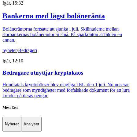
Igår, 15:32
Bankerna med lägst bolåneränta
Bolåneräntorna fortsatte att sjunka i juli. Skillnaderna mellan
storbankernas bolåneräntor är små. På sparkonton är bilden en
annan.
nyheter
/
Bedrägeri
Igår, 12:10
Bedragare utnyttjar kryptokaos
Hundratals kryptobörser blev olagliga i EU den 1 juli. Nu poserar
bedragare som myndigheter med förfalskade dokument för att lura
kunder på deras pengar.
Mest läst
Nyheter
Analyser