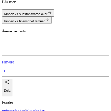
Läs mer
Kinneviks substansvärde ökar
Kinneviks finanschef lämnar
Ämnen i artikeln
Kinnevik
Kinnevik
Finwire
Dela
Fonder
nyheter
,
fonder
/
Aktiefonder