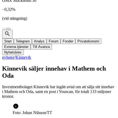
OMX Stockholm 30
−0,32%
(vid stängning)
Start
Telegram
Analys
Forum
Fonder
Privatekonomi
Externa tjänster
Till Avanza
Nyhetsbrev
nyheter
/
Kinnevik
Kinnevik säljer innehav i Mathem och
Oda
Investmentbolaget Kinnevik har ingått avtal om att sälja sitt innehav
i Mathem och Oda, samt en post i Youscan, för totalt 133 miljoner
kronor.
Foto: Johan Nilsson/TT