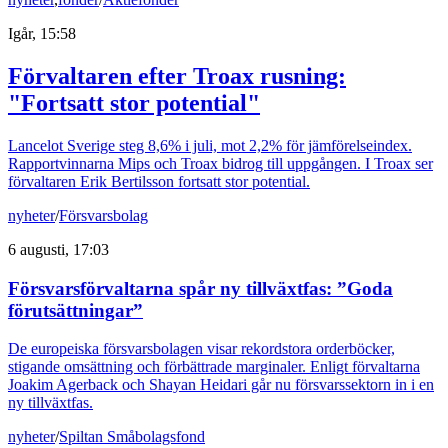
Igår, 15:58
Förvaltaren efter Troax rusning:
"Fortsatt stor potential"
Lancelot Sverige steg 8,6% i juli, mot 2,2% för jämförelseindex.
Rapportvinnarna Mips och Troax bidrog till uppgången. I Troax ser
förvaltaren Erik Bertilsson fortsatt stor potential.
nyheter
/
Försvarsbolag
6 augusti, 17:03
Försvarsförvaltarna spår ny tillväxtfas: ”Goda
förutsättningar”
De europeiska försvarsbolagen visar rekordstora orderböcker,
stigande omsättning och förbättrade marginaler. Enligt förvaltarna
Joakim Agerback och Shayan Heidari går nu försvarssektorn in i en
ny tillväxtfas.
nyheter
/
Spiltan Småbolagsfond