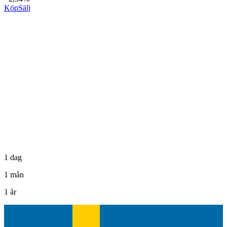
Köp
Sälj
1 dag
1 mån
1 år