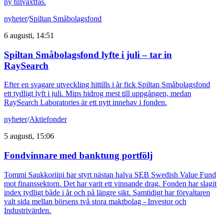
ny tillväxtfas.
nyheter
/
Spiltan Småbolagsfond
6 augusti, 14:51
Spiltan Småbolagsfond lyfte i juli – tar in
RaySearch
Efter en svagare utveckling hittills i år fick Spiltan Småbolagsfond
ett tydligt lyft i juli. Mips bidrog mest till uppgången, medan
RaySearch Laboratories är ett nytt innehav i fonden.
nyheter
/
Aktiefonder
5 augusti, 15:06
Fondvinnare med banktung portfölj
Tommi Saukkoriipi har styrt nästan halva SEB Swedish Value Fund
mot finanssektorn. Det har varit ett vinnande drag. Fonden har slagit
index tydligt både i år och på längre sikt. Samtidigt har förvaltaren
valt sida mellan börsens två stora maktbolag - Investor och
Industrivärden.