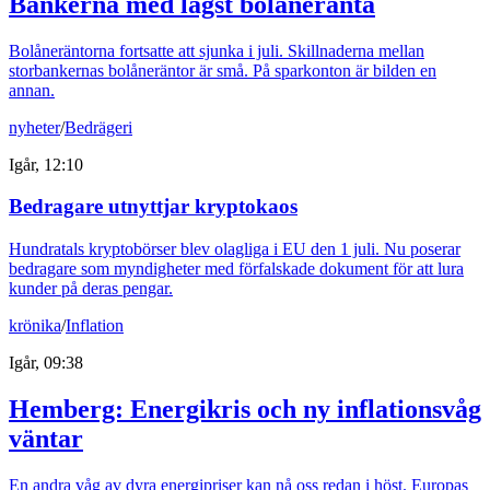
Bankerna med lägst bolåneränta
Bolåneräntorna fortsatte att sjunka i juli. Skillnaderna mellan
storbankernas bolåneräntor är små. På sparkonton är bilden en
annan.
nyheter
/
Bedrägeri
Igår, 12:10
Bedragare utnyttjar kryptokaos
Hundratals kryptobörser blev olagliga i EU den 1 juli. Nu poserar
bedragare som myndigheter med förfalskade dokument för att lura
kunder på deras pengar.
krönika
/
Inflation
Igår, 09:38
Hemberg: Energikris och ny inflationsvåg
väntar
En andra våg av dyra energipriser kan nå oss redan i höst. Europas