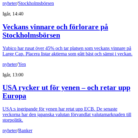
nyheter
/
Stockholmsbörsen
Igår, 14:40
Veckans vinnare och förlorare på
Stockholmsbörsen
Yubico har rusat över 45% och tar platsen som veckans vinnare på
Large Cap. Placera listar aktierna som gått bäst och sämst i veckan.
nyheter
/
Yen
Igår, 13:00
USA rycker ut för yenen – och retar upp
Europa
USA:s ingripande för yenen har retat upp ECB. De senaste
veckorna har den japanska valutan förvandlat valutamarknaden till
storpolitik.
nyheter
/
Banker