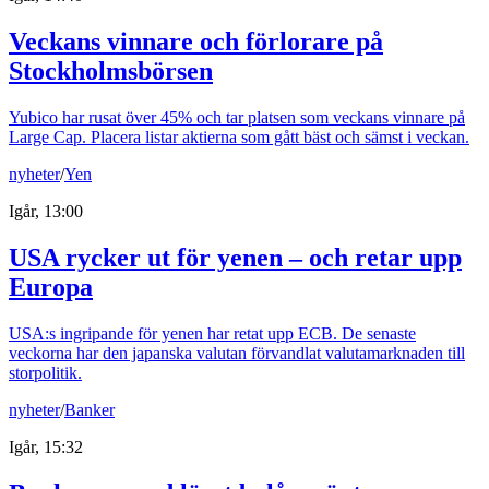
Veckans vinnare och förlorare på
Stockholmsbörsen
Yubico har rusat över 45% och tar platsen som veckans vinnare på
Large Cap. Placera listar aktierna som gått bäst och sämst i veckan.
nyheter
/
Yen
Igår, 13:00
USA rycker ut för yenen – och retar upp
Europa
USA:s ingripande för yenen har retat upp ECB. De senaste
veckorna har den japanska valutan förvandlat valutamarknaden till
storpolitik.
nyheter
/
Banker
Igår, 15:32