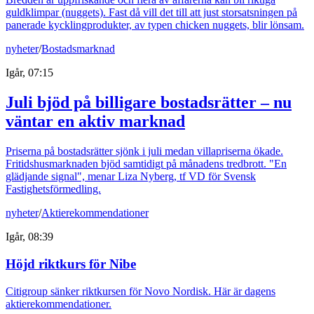
guldklimpar (nuggets). Fast då vill det till att just storsatsningen på
panerade kycklingprodukter, av typen chicken nuggets, blir lönsam.
nyheter
/
Bostadsmarknad
Igår, 07:15
Juli bjöd på billigare bostadsrätter – nu
väntar en aktiv marknad
Priserna på bostadsrätter sjönk i juli medan villapriserna ökade.
Fritidshusmarknaden bjöd samtidigt på månadens tredbrott. "En
glädjande signal", menar Liza Nyberg, tf VD för Svensk
Fastighetsförmedling.
nyheter
/
Aktierekommendationer
Igår, 08:39
Höjd riktkurs för Nibe
Citigroup sänker riktkursen för Novo Nordisk. Här är dagens
aktierekommendationer.