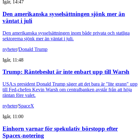
Igår, 14:47
Den amerikanska sysselsättningen sjönk mer än
väntat i juli
Den amerikanska sysselsättningen inom både privata och statliga
sektorerna sjönk mer än väntat i juli.
nyheter
/
Donald Trump
Igår, 11:48
Trump: Räntebeslut är inte enbart upp till Warsh
USA:s president Donald Trump säger att det bara är "lite grann" upp
till Fed-chefen Kevin Warsh om centralbanken avstår från att höja
räntan före valet.
nyheter
/
SpaceX
Igår, 11:00
Einhorn varnar för spekulativ börstopp efter
Spacex-notering