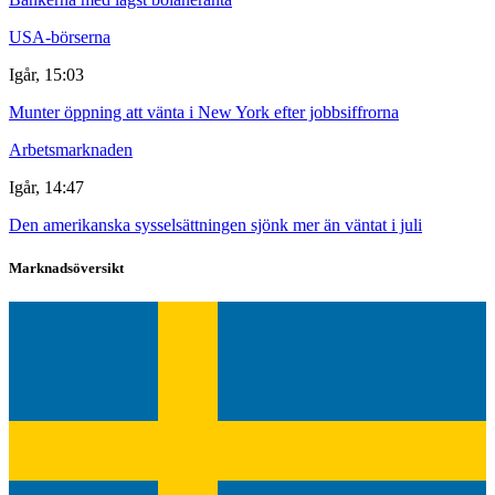
USA-börserna
Igår, 15:03
Munter öppning att vänta i New York efter jobbsiffrorna
Arbetsmarknaden
Igår, 14:47
Den amerikanska sysselsättningen sjönk mer än väntat i juli
Marknadsöversikt