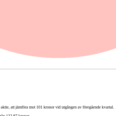
 kvartalet. Samtidigt redovisar bolaget ett förbättrat resultat och lyf
 aktie, att jämföra mot 101 kronor vid utgången av föregående kvartal.
rån 132,87 kronor.