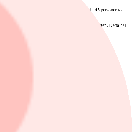
 organisationsstruktur där teamets har minskat från 45 personer vid
beslutsamhet att nå dem och ansvarstagande för resultaten. Detta har
öljbolag.