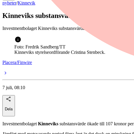
nyheter
/
Kinnevik
Kinneviks substansvärde ökar
Investmentbolaget Kinneviks substansvärde steg med 6% under det andra
Foto: Fredrik Sandberg/TT
Kinneviks styrelseordförande Cristina Stenbeck.
Placera/Finwire
7 juli, 08:10
Dela
Investmentbolaget
Kinneviks
substansvärde ökade till 107 kronor per
Jämfört med motsvarande period förra året är det dock en minskning f