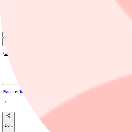
Resultat per aktie, kronor
6,20
2,26
174,3%
Substansvärde per aktie, kronor
106,96
132,87
-19,5%
Läs mer
Kinneviks finanschef lämnar
Kinneviks nya VD: ”Måste återuppbygga marknadens förtroende”
Ämnen i artikeln
Kinnevik
Kinnevik
Placera/Finwire
Dela