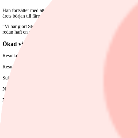
Han fortsätter med att förklara målet om att bli en mindre och "mer f
årets början till färre än 25.
”Vi har gjort Stockholm till organisationens tyngdpunkt och betonat v
redan haft en positiv effekt på vårt beslutsfattande, vårt samarbete o
Ökad vinst
Resultatet efter skatt under andra kvartalet blev 1 717 miljoner kron
Resultat per aktie uppgick till 6,20 kronor (2,26), vilket innebär en 
Substansvärde per aktie låg på 106,96 kronor (132,87).
Nettoinvesteringar om 57 miljoner kronor, vilket återspeglar en mer dis
Nettokassa om 7,4 miljarder kronor vid utgången av kvartalet, jämfört
Kinnevik i siffror
Kinnevik, Mkr
Q2-2026
Q2-2025
Förändring
Nettoresultat
1 717
626
174,3%