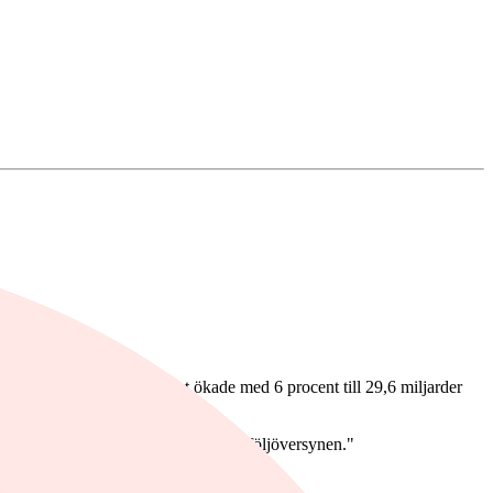
v under Q2. Substansvärdet ökade med 6 procent till 29,6 miljarder
Ritter
i VD-ordet.
v ett antal mindre innehav efter portföljöversynen."