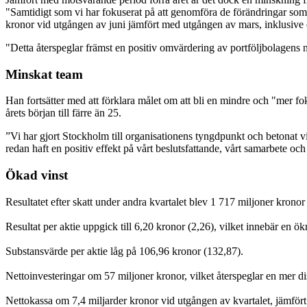
"Samtidigt som vi har fokuserat på att genomföra de förändringar som
kronor vid utgången av juni jämfört med utgången av mars, inklusive 
"Detta återspeglar främst en positiv omvärdering av portföljbolagens 
Minskat team
Han fortsätter med att förklara målet om att bli en mindre och "mer f
årets början till färre än 25.
”Vi har gjort Stockholm till organisationens tyngdpunkt och betonat v
redan haft en positiv effekt på vårt beslutsfattande, vårt samarbete o
Ökad vinst
Resultatet efter skatt under andra kvartalet blev 1 717 miljoner kron
Resultat per aktie uppgick till 6,20 kronor (2,26), vilket innebär en 
Substansvärde per aktie låg på 106,96 kronor (132,87).
Nettoinvesteringar om 57 miljoner kronor, vilket återspeglar en mer dis
Nettokassa om 7,4 miljarder kronor vid utgången av kvartalet, jämfört