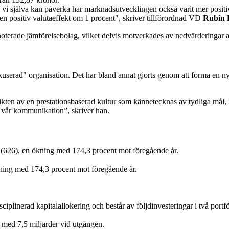
 vi själva kan påverka har marknadsutvecklingen också varit mer positi
en positiv valutaeffekt om 1 procent", skriver tillförordnad VD
Rubin 
noterade jämförelsebolag, vilket delvis motverkades av nedvärderingar a
okuserad" organisation. Det har bland annat gjorts genom att forma en ny
ikten av en prestationsbaserad kultur som kännetecknas av tydliga mål, 
ch vår kommunikation”, skriver han.
or (626), en ökning med 174,3 procent mot föregående år.
ökning med 174,3 procent mot föregående år.
ciplinerad kapitalallokering och består av följdinvesteringar i två portf
 med 7,5 miljarder vid utgången.