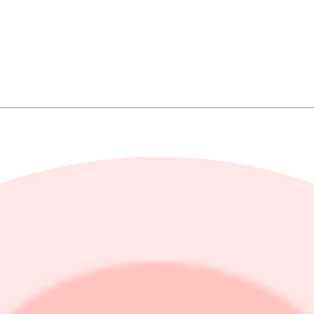
 aktie, att jämföra mot 101 kronor vid utgången av föregående kvartal.
rån 132,87 kronor.
 vi själva kan påverka har marknadsutvecklingen också varit mer positi
en positiv valutaeffekt om 1 procent", skriver tillförordnad VD
Rubin 
noterade jämförelsebolag, vilket delvis motverkades av nedvärderingar a