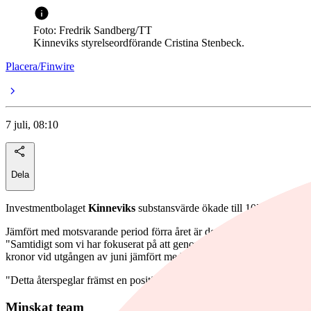
Foto: Fredrik Sandberg/TT
Kinneviks styrelseordförande Cristina Stenbeck.
Placera/Finwire
7 juli, 08:10
Dela
Investmentbolaget
Kinneviks
substansvärde ökade till 107 kronor per
Jämfört med motsvarande period förra året är det dock en minskning f
"Samtidigt som vi har fokuserat på att genomföra de förändringar som
kronor vid utgången av juni jämfört med utgången av mars, inklusive 
"Detta återspeglar främst en positiv omvärdering av portföljbolagens 
Minskat team