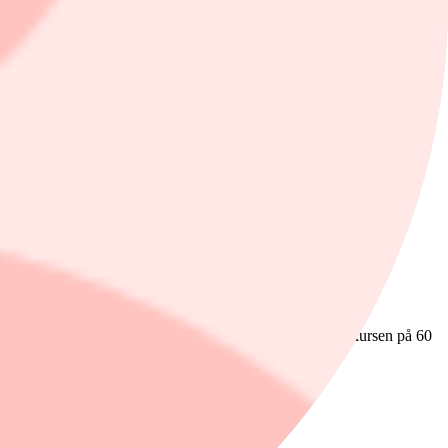
sionskostnader, eller upp till 345 miljoner kronor om
or. Det motsvarar en uppgång på 3,6 procent från teckningskursen på 60