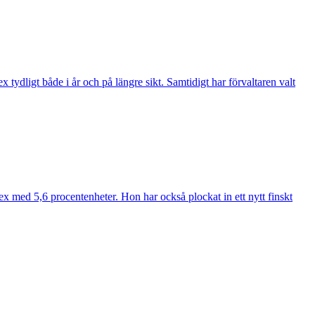
ydligt både i år och på längre sikt. Samtidigt har förvaltaren valt
ex med 5,6 procentenheter. Hon har också plockat in ett nytt finskt