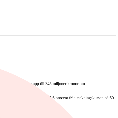
sionskostnader, eller upp till 345 miljoner kronor om
or. Det motsvarar en uppgång på 3,6 procent från teckningskursen på 60