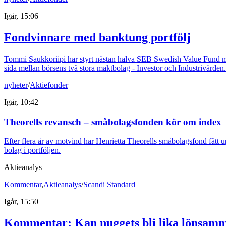
Igår, 15:06
Fondvinnare med banktung portfölj
Tommi Saukkoriipi har styrt nästan halva SEB Swedish Value Fund mot f
sida mellan börsens två stora maktbolag - Investor och Industrivärden.
nyheter
/
Aktiefonder
Igår, 10:42
Theorells revansch – småbolagsfonden kör om index
Efter flera år av motvind har Henrietta Theorells småbolagsfond fått u
bolag i portföljen.
Aktieanalys
Kommentar
,
Aktieanalys
/
Scandi Standard
Igår, 15:50
Kommentar: Kan nuggets bli lika lönsamm