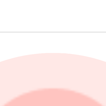
irka 1,5 miljarder kronor. Bolaget tillförs 300 miljoner kronor före emis
 61 kronor som lägst betalt. Klockan 09.16 var senast betalt 62,15 kron
ls i dag.