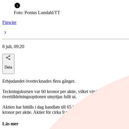
Foto: Pontus Lundahl/TT
Finwire
8 juli, 09:20
Dela
Erbjudandet övertecknades flera gånger.
Teckningskursen var 60 kronor per aktie, vilket värderar bolaget till c
övertilldelningsoptionen utnyttjas fullt ut.
Aktien har hittills i dag handlats till 65 kronor som högst betalt och
kronor per aktie. Aktier för cirka 9 miljoner kronor har bytt ägare hittil
Läs mer