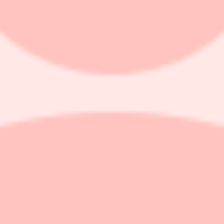
irka 1,5 miljarder kronor. Bolaget tillförs 300 miljoner kronor före emis
 61 kronor som lägst betalt. Klockan 09.16 var senast betalt 62,15 kron
ls i dag.