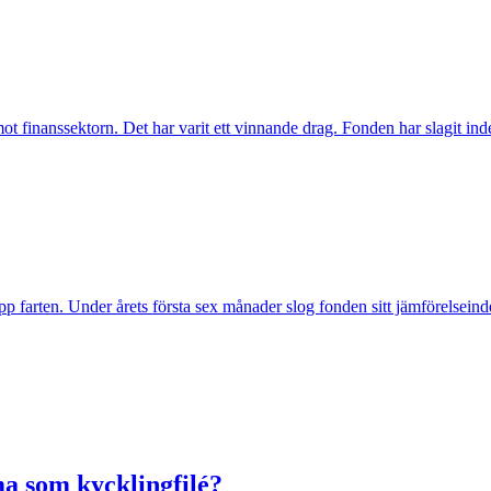
inanssektorn. Det har varit ett vinnande drag. Fonden har slagit index t
pp farten. Under årets första sex månader slog fonden sitt jämförelseind
a som kycklingfilé?