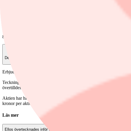
Foto: Pontus Lundahl/TT
Finwire
8 juli, 09:20
Dela
Erbjudandet övertecknades flera gånger.
Teckningskursen var 60 kronor per aktie, vilket värderar bolaget till c
övertilldelningsoptionen utnyttjas fullt ut.
Aktien har hittills i dag handlats till 65 kronor som högst betalt och
kronor per aktie. Aktier för cirka 9 miljoner kronor har bytt ägare hittil
Läs mer
Ellos övertecknades inför debuten