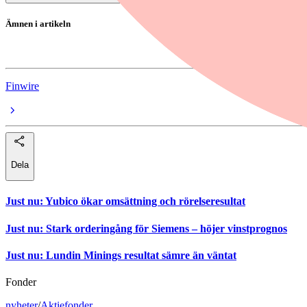
Ämnen i artikeln
Ellos Holding
Finwire
Dela
Just nu
:
Yubico ökar omsättning och rörelseresultat
Just nu
:
Stark orderingång för Siemens – höjer vinstprognos
Just nu
:
Lundin Minings resultat sämre än väntat
Fonder
nyheter
/
Aktiefonder