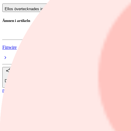
Ellos övertecknades inför debuten
Ämnen i artikeln
Ellos Holding
Finwire
Dela
nyheter
/
Ellos Holding
Ellos stiger 4% i premiärhandeln
E-handelsbolaget Ellos började idag 8 juli handlas på Nasdaq Sto