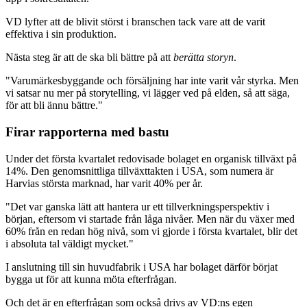
VD lyfter att de blivit störst i branschen tack vare att de varit
effektiva i sin produktion.
Nästa steg är att de ska bli bättre på att
berätta
storyn
.
"Varumärkesbyggande och försäljning har inte varit vår styrka. Men
vi satsar nu mer på storytelling, vi lägger ved på elden, så att säga,
för att bli ännu bättre."
Firar rapporterna med bastu
Under det första kvartalet redovisade bolaget en organisk tillväxt på
14%. Den genomsnittliga tillväxttakten i USA, som numera är
Harvias största marknad, har varit 40% per år.
"Det var ganska lätt att hantera ur ett tillverkningsperspektiv i
början, eftersom vi startade från låga nivåer. Men när du växer med
60% från en redan hög nivå, som vi gjorde i första kvartalet, blir det
i absoluta tal väldigt mycket."
I anslutning till sin huvudfabrik i USA har bolaget därför börjat
bygga ut för att kunna möta efterfrågan.
Och det är en efterfrågan som också drivs av VD:ns egen