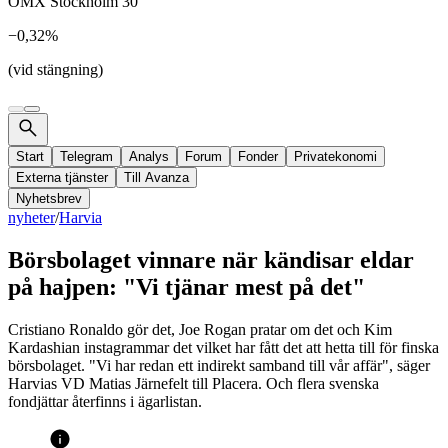
OMX Stockholm 30
−0,32%
(vid stängning)
Start
Telegram
Analys
Forum
Fonder
Privatekonomi
Externa tjänster
Till Avanza
Nyhetsbrev
nyheter
/
Harvia
Börsbolaget vinnare när kändisar eldar
på hajpen: "Vi tjänar mest på det"
Cristiano Ronaldo gör det, Joe Rogan pratar om det och Kim
Kardashian instagrammar det vilket har fått det att hetta till för finska
börsbolaget. "Vi har redan ett indirekt samband till vår affär", säger
Harvias VD Matias Järnefelt till Placera. Och flera svenska
fondjättar återfinns i ägarlistan.