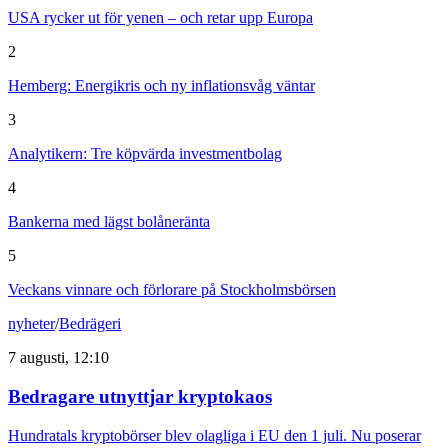
USA rycker ut för yenen – och retar upp Europa
2
Hemberg: Energikris och ny inflationsvåg väntar
3
Analytikern: Tre köpvärda investmentbolag
4
Bankerna med lägst bolåneränta
5
Veckans vinnare och förlorare på Stockholmsbörsen
nyheter
/
Bedrägeri
7 augusti, 12:10
Bedragare utnyttjar kryptokaos
Hundratals kryptobörser blev olagliga i EU den 1 juli. Nu poserar