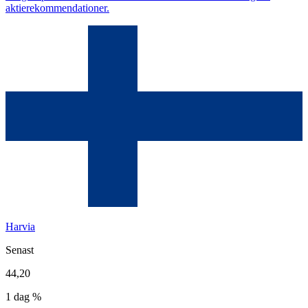
aktierekommendationer.
Harvia
Senast
44,20
1 dag %