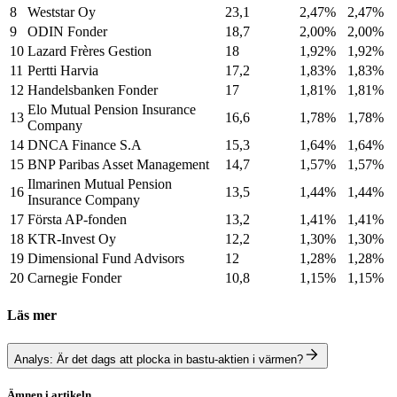
8
Weststar Oy
23,1
2,47%
2,47%
9
ODIN Fonder
18,7
2,00%
2,00%
10
Lazard Frères Gestion
18
1,92%
1,92%
11
Pertti Harvia
17,2
1,83%
1,83%
12
Handelsbanken Fonder
17
1,81%
1,81%
Elo Mutual Pension Insurance
13
16,6
1,78%
1,78%
Company
14
DNCA Finance S.A
15,3
1,64%
1,64%
15
BNP Paribas Asset Management
14,7
1,57%
1,57%
Ilmarinen Mutual Pension
16
13,5
1,44%
1,44%
Insurance Company
17
Första AP-fonden
13,2
1,41%
1,41%
18
KTR-Invest Oy
12,2
1,30%
1,30%
19
Dimensional Fund Advisors
12
1,28%
1,28%
20
Carnegie Fonder
10,8
1,15%
1,15%
Läs mer
Analys: Är det dags att plocka in bastu-aktien i värmen?
Ämnen i artikeln