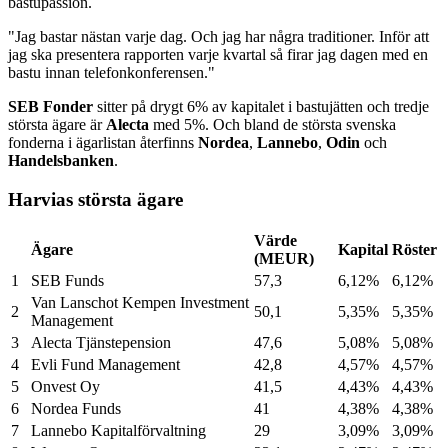
bastupassion.
"Jag bastar nästan varje dag. Och jag har några traditioner. Inför att
jag ska presentera rapporten varje kvartal så firar jag dagen med en
bastu innan telefonkonferensen."
SEB Fonder
sitter på drygt 6% av kapitalet i bastujätten och tredje
största ägare är
Alecta
med 5%. Och bland de största svenska
fonderna i ägarlistan återfinns
Nordea
,
Lannebo
,
Odin
och
Handelsbanken
.
Harvias största ägare
Värde
Ägare
Kapital
Röster
(MEUR)
1
SEB Funds
57,3
6,12%
6,12%
Van Lanschot Kempen Investment
2
50,1
5,35%
5,35%
Management
3
Alecta Tjänstepension
47,6
5,08%
5,08%
4
Evli Fund Management
42,8
4,57%
4,57%
5
Onvest Oy
41,5
4,43%
4,43%
6
Nordea Funds
41
4,38%
4,38%
7
Lannebo Kapitalförvaltning
29
3,09%
3,09%