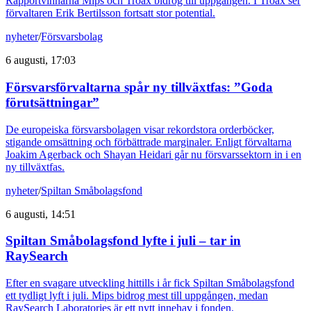
Rapportvinnarna Mips och Troax bidrog till uppgången. I Troax ser
förvaltaren Erik Bertilsson fortsatt stor potential.
nyheter
/
Försvarsbolag
6 augusti, 17:03
Försvarsförvaltarna spår ny tillväxtfas: ”Goda
förutsättningar”
De europeiska försvarsbolagen visar rekordstora orderböcker,
stigande omsättning och förbättrade marginaler. Enligt förvaltarna
Joakim Agerback och Shayan Heidari går nu försvarssektorn in i en
ny tillväxtfas.
nyheter
/
Spiltan Småbolagsfond
6 augusti, 14:51
Spiltan Småbolagsfond lyfte i juli – tar in
RaySearch
Efter en svagare utveckling hittills i år fick Spiltan Småbolagsfond
ett tydligt lyft i juli. Mips bidrog mest till uppgången, medan
RaySearch Laboratories är ett nytt innehav i fonden.