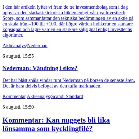
I den här artikeln lyfter vi fram de tre investmentbolag som i dag
uppvisar den starkaste tekniska bilden enligt vår nya Investtech
Score, som sammanfattar den tekniska bedömningen av en aktie på
en skala från –100 till +100, där högre värden indikerar en starkare
köpsignal och lägre värden en starkare säljsignal enligt Investtechs
algoritmer.
Aktieanalys
/
Nederman
6 augusti, 15:55
Nederman: Vändning i sikte?
Det har blåst snåla vindar runt Nederman på börsen de senaste åren.
Det är bara delvis befogat av den tuffa marknaden.
Kommentar
,
Aktieanalys
/
Scandi Standard
5 augusti, 15:50
Kommentar: Kan nuggets bli lika
lönsamma som kycklingfilé?