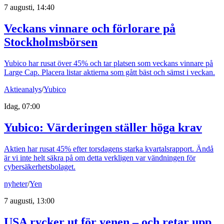
7 augusti, 14:40
Veckans vinnare och förlorare på
Stockholmsbörsen
Yubico har rusat över 45% och tar platsen som veckans vinnare på
Large Cap. Placera listar aktierna som gått bäst och sämst i veckan.
Aktieanalys
/
Yubico
Idag, 07:00
Yubico: Värderingen ställer höga krav
Aktien har rusat 45% efter torsdagens starka kvartalsrapport. Ändå
är vi inte helt säkra på om detta verkligen var vändningen för
cybersäkerhetsbolaget.
nyheter
/
Yen
7 augusti, 13:00
USA rycker ut för yenen – och retar upp