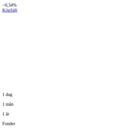
−0,34%
Köp
Sälj
1 dag
1 mån
1 år
Fonder