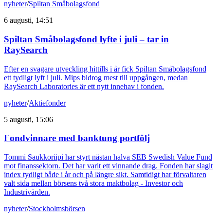
nyheter
/
Spiltan Småbolagsfond
6 augusti, 14:51
Spiltan Småbolagsfond lyfte i juli – tar in
RaySearch
Efter en svagare utveckling hittills i år fick Spiltan Småbolagsfond
ett tydligt lyft i juli. Mips bidrog mest till uppgången, medan
RaySearch Laboratories är ett nytt innehav i fonden.
nyheter
/
Aktiefonder
5 augusti, 15:06
Fondvinnare med banktung portfölj
Tommi Saukkoriipi har styrt nästan halva SEB Swedish Value Fund
mot finanssektorn. Det har varit ett vinnande drag. Fonden har slagit
index tydligt både i år och på längre sikt. Samtidigt har förvaltaren
valt sida mellan börsens två stora maktbolag - Investor och
Industrivärden.
nyheter
/
Stockholmsbörsen