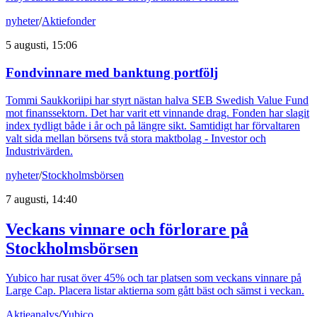
nyheter
/
Aktiefonder
5 augusti, 15:06
Fondvinnare med banktung portfölj
Tommi Saukkoriipi har styrt nästan halva SEB Swedish Value Fund
mot finanssektorn. Det har varit ett vinnande drag. Fonden har slagit
index tydligt både i år och på längre sikt. Samtidigt har förvaltaren
valt sida mellan börsens två stora maktbolag - Investor och
Industrivärden.
nyheter
/
Stockholmsbörsen
7 augusti, 14:40
Veckans vinnare och förlorare på
Stockholmsbörsen
Yubico har rusat över 45% och tar platsen som veckans vinnare på
Large Cap. Placera listar aktierna som gått bäst och sämst i veckan.
Aktieanalys
/
Yubico