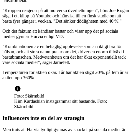
hälsofördelar.
"Kroppen reagerar på att motverka överhettningen", hörs Joe Rogan
säga i ett klipp på Youtube och hänvisa till en finsk studie om att
basta fyra gånger i veckan. "Det sänker dödligheten med 40 %!"
Och det faktum att kändisar bastar och visar upp det på sociala
medier gynnar Harvia enligt VD.
"Kombinationen av en behaglig upplevelse som är riktigt bra för
hälsan, och att stora namn pratar om det, driver en enorm tillväxt i
bastubranschen. Medvetenheten om det har ökat exponentiellt tack
vare sociala medier", säger Järnefelt.
Temperaturen för aktien ökar. I år har aktien stigit 20%, på fem år är
aktien upp 360%.
Foto: Skärmbild
Kim Kardashian instagrammar sitt bastande. Foto:
Skärmbild
Influencers inte en del av strategin
Men trots att Harvia tydligt gynnas av snacket på sociala medier är