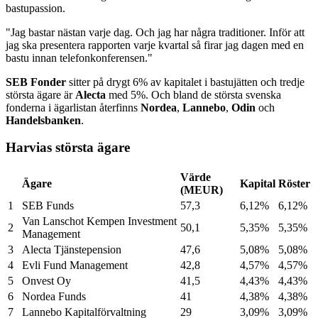
bastupassion.
"Jag bastar nästan varje dag. Och jag har några traditioner. Inför att
jag ska presentera rapporten varje kvartal så firar jag dagen med en
bastu innan telefonkonferensen."
SEB Fonder
sitter på drygt 6% av kapitalet i bastujätten och tredje
största ägare är
Alecta
med 5%. Och bland de största svenska
fonderna i ägarlistan återfinns
Nordea
,
Lannebo
,
Odin
och
Handelsbanken
.
Harvias största ägare
Värde
Ägare
Kapital
Röster
(MEUR)
1
SEB Funds
57,3
6,12%
6,12%
Van Lanschot Kempen Investment
2
50,1
5,35%
5,35%
Management
3
Alecta Tjänstepension
47,6
5,08%
5,08%
4
Evli Fund Management
42,8
4,57%
4,57%
5
Onvest Oy
41,5
4,43%
4,43%
6
Nordea Funds
41
4,38%
4,38%
7
Lannebo Kapitalförvaltning
29
3,09%
3,09%