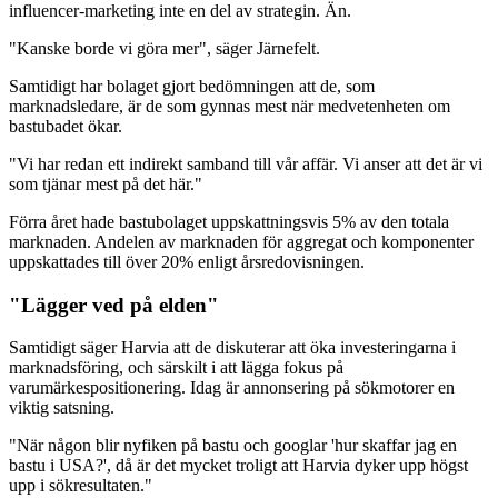
influencer-marketing inte en del av strategin. Än.
"Kanske borde vi göra mer", säger Järnefelt.
Samtidigt har bolaget gjort bedömningen att de, som
marknadsledare, är de som gynnas mest när medvetenheten om
bastubadet ökar.
"Vi har redan ett indirekt samband till vår affär. Vi anser att det är vi
som tjänar mest på det här."
Förra året hade bastubolaget uppskattningsvis 5% av den totala
marknaden. Andelen av marknaden för aggregat och komponenter
uppskattades till över 20% enligt årsredovisningen.
"Lägger ved på elden"
Samtidigt säger Harvia att de diskuterar att öka investeringarna i
marknadsföring, och särskilt i att lägga fokus på
varumärkespositionering. Idag är annonsering på sökmotorer en
viktig satsning.
"När någon blir nyfiken på bastu och googlar 'hur skaffar jag en
bastu i USA?', då är det mycket troligt att Harvia dyker upp högst
upp i sökresultaten."