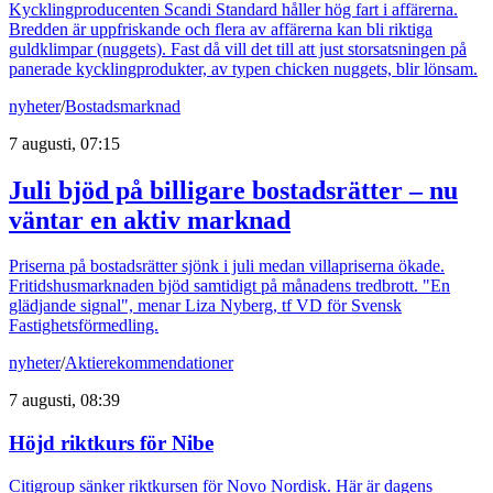
Kycklingproducenten Scandi Standard håller hög fart i affärerna.
Bredden är uppfriskande och flera av affärerna kan bli riktiga
guldklimpar (nuggets). Fast då vill det till att just storsatsningen på
panerade kycklingprodukter, av typen chicken nuggets, blir lönsam.
nyheter
/
Bostadsmarknad
7 augusti, 07:15
Juli bjöd på billigare bostadsrätter – nu
väntar en aktiv marknad
Priserna på bostadsrätter sjönk i juli medan villapriserna ökade.
Fritidshusmarknaden bjöd samtidigt på månadens tredbrott. "En
glädjande signal", menar Liza Nyberg, tf VD för Svensk
Fastighetsförmedling.
nyheter
/
Aktierekommendationer
7 augusti, 08:39
Höjd riktkurs för Nibe
Citigroup sänker riktkursen för Novo Nordisk. Här är dagens