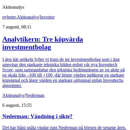
Aktieanalys
nyheter
,
Aktieanalys
/
Investor
7 augusti, 08:11
Analytikern: Tre köpvärda
investmentbolag
I den här artikeln lyfter vi fram de tre investmentbolag som i dag
uppvisar den starkaste tekniska bilden enligt vår nya Investtech
Score, som sammanfattar den tekniska bedömningen av en aktie på
en skala från –100 till +100, där högre värden indikerar en starkare
köpsignal och lägre värden en starkare säljsignal enligt Investtechs
algoritmer.
Aktieanalys
/
Nederman
6 augusti, 15:55
Nederman: Vändning i sikte?
Det har blåst snåla vindar runt Nederman på börsen de senaste åren.