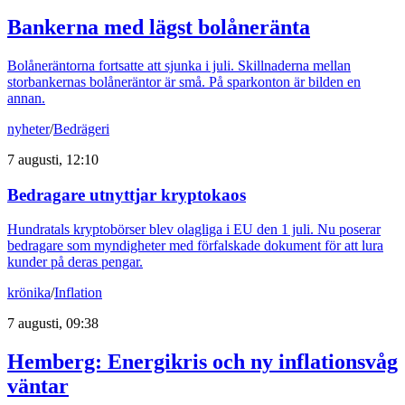
Bankerna med lägst bolåneränta
Bolåneräntorna fortsatte att sjunka i juli. Skillnaderna mellan
storbankernas bolåneräntor är små. På sparkonton är bilden en
annan.
nyheter
/
Bedrägeri
7 augusti, 12:10
Bedragare utnyttjar kryptokaos
Hundratals kryptobörser blev olagliga i EU den 1 juli. Nu poserar
bedragare som myndigheter med förfalskade dokument för att lura
kunder på deras pengar.
krönika
/
Inflation
7 augusti, 09:38
Hemberg: Energikris och ny inflationsvåg
väntar