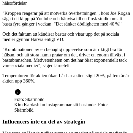
hälsofördelar.
"Kroppen reagerar på att motverka överhettningen", hörs Joe Rogan
säga i ett klipp på Youtube och hänvisa till en finsk studie om att
basta fyra gånger i veckan. "Det sänker dödligheten med 40 %!"
Och det faktum att kändisar bastar och visar upp det på sociala
medier gynnar Harvia enligt VD.
"Kombinationen av en behaglig upplevelse som är riktigt bra för
hälsan, och att stora namn pratar om det, driver en enorm tillväxt i
bastubranschen. Medvetenheten om det har ökat exponentiellt tack
vare sociala medier", säger Järnefelt.
Temperaturen för aktien ökar. I år har aktien stigit 20%, på fem år är
aktien upp 360%.
Foto: Skärmbild
Kim Kardashian instagrammar sitt bastande. Foto:
Skärmbild
Influencers inte en del av strategin