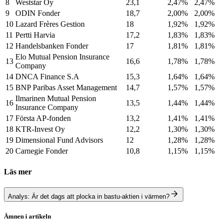
8
Weststar Oy
23,1
2,47%
2,47%
9
ODIN Fonder
18,7
2,00%
2,00%
10
Lazard Frères Gestion
18
1,92%
1,92%
11
Pertti Harvia
17,2
1,83%
1,83%
12
Handelsbanken Fonder
17
1,81%
1,81%
Elo Mutual Pension Insurance
13
16,6
1,78%
1,78%
Company
14
DNCA Finance S.A
15,3
1,64%
1,64%
15
BNP Paribas Asset Management
14,7
1,57%
1,57%
Ilmarinen Mutual Pension
16
13,5
1,44%
1,44%
Insurance Company
17
Första AP-fonden
13,2
1,41%
1,41%
18
KTR-Invest Oy
12,2
1,30%
1,30%
19
Dimensional Fund Advisors
12
1,28%
1,28%
20
Carnegie Fonder
10,8
1,15%
1,15%
Läs mer
Analys: Är det dags att plocka in bastu-aktien i värmen?
Ämnen i artikeln