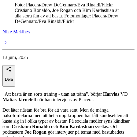
Foto: Placera/Drew DeGennaro/Eva Rinaldi/Flickr
Cristiano Ronaldo, Joe Rogan och Kim Kardashian är
alla stora fan av att basta. Fotomontage: Placera/Drew
DeGennaro/Eva Rinaldi/Flickr
Nike Mekibes
13 juni, 2025
Dela
"Att basta är en sorts träning - utan att träna", börjar
Harvias
VD
Matias Järnefelt
när han intervjuas av Placera.
Det låter nästan för bra för att vara sant. Men de många
hälsofördelarna med att hetta upp kroppen har fått kändiseliten att
kasta sig in i olika typer av bastur. På sociala medier syns kändisar
som
Cristiano Ronaldo
och
Kim Kardashian
svettas. Och
podcastern
Joe Rogan
gör intervjuer på temat med bastubadets