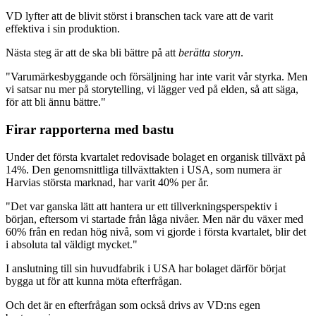
VD lyfter att de blivit störst i branschen tack vare att de varit
effektiva i sin produktion.
Nästa steg är att de ska bli bättre på att
berätta
storyn
.
"Varumärkesbyggande och försäljning har inte varit vår styrka. Men
vi satsar nu mer på storytelling, vi lägger ved på elden, så att säga,
för att bli ännu bättre."
Firar rapporterna med bastu
Under det första kvartalet redovisade bolaget en organisk tillväxt på
14%. Den genomsnittliga tillväxttakten i USA, som numera är
Harvias största marknad, har varit 40% per år.
"Det var ganska lätt att hantera ur ett tillverkningsperspektiv i
början, eftersom vi startade från låga nivåer. Men när du växer med
60% från en redan hög nivå, som vi gjorde i första kvartalet, blir det
i absoluta tal väldigt mycket."
I anslutning till sin huvudfabrik i USA har bolaget därför börjat
bygga ut för att kunna möta efterfrågan.
Och det är en efterfrågan som också drivs av VD:ns egen