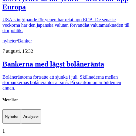
Europa
USA:s ingripande för yenen har retat upp ECB. De senaste
veckorna har den japanska valutan förvandlat valutamarknaden till
storpolitik.
nyheter
/
Banker
7 augusti, 15:32
Bankerna med lägst bolåneränta
Bolåneräntorna fortsatte att sjunka i juli. Skillnaderna mellan
storbankernas bolåneräntor är små. På sparkonton är bilden en
annan.
Mest läst
Nyheter
Analyser
1