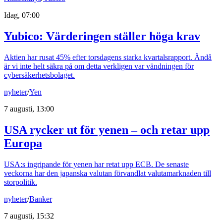
Idag, 07:00
Yubico: Värderingen ställer höga krav
Aktien har rusat 45% efter torsdagens starka kvartalsrapport. Ändå
är vi inte helt säkra på om detta verkligen var vändningen för
cybersäkerhetsbolaget.
nyheter
/
Yen
7 augusti, 13:00
USA rycker ut för yenen – och retar upp
Europa
USA:s ingripande för yenen har retat upp ECB. De senaste
veckorna har den japanska valutan förvandlat valutamarknaden till
storpolitik.
nyheter
/
Banker
7 augusti, 15:32