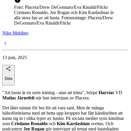
Foto: Placera/Drew DeGennaro/Eva Rinaldi/Flickr
Cristiano Ronaldo, Joe Rogan och Kim Kardashian är
alla stora fan av att basta. Fotomontage: Placera/Drew
DeGennaro/Eva Rinaldi/Flickr
Nike Mekibes
13 juni, 2025
Dela
"Att basta är en sorts träning - utan att träna", börjar
Harvias
VD
Matias Järnefelt
när han intervjuas av Placera.
Det låter nästan för bra för att vara sant. Men de många
hälsofördelarna med att hetta upp kroppen har fått kändiseliten att
kasta sig in i olika typer av bastur. På sociala medier syns kändisar
som
Cristiano Ronaldo
och
Kim Kardashian
svettas. Och
podcastern
Joe Rogan
gör intervjuer på temat med bastubadets