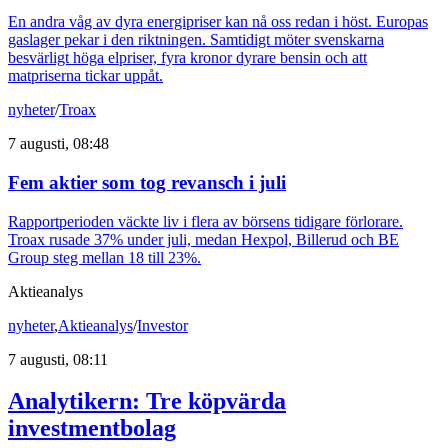
En andra våg av dyra energipriser kan nå oss redan i höst. Europas
gaslager pekar i den riktningen. Samtidigt möter svenskarna
besvärligt höga elpriser, fyra kronor dyrare bensin och att
matpriserna tickar uppåt.
nyheter
/
Troax
7 augusti, 08:48
Fem aktier som tog revansch i juli
Rapportperioden väckte liv i flera av börsens tidigare förlorare.
Troax rusade 37% under juli, medan Hexpol, Billerud och BE
Group steg mellan 18 till 23%.
Aktieanalys
nyheter
,
Aktieanalys
/
Investor
7 augusti, 08:11
Analytikern: Tre köpvärda
investmentbolag