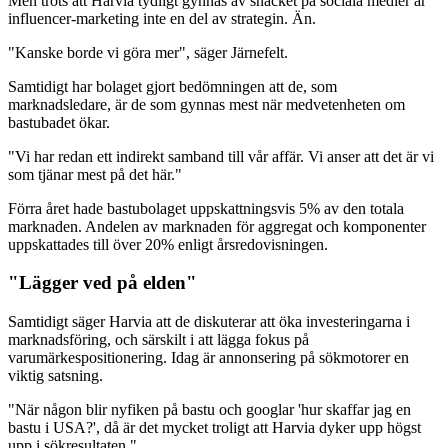
Men trots att Harvia tydligt gynnas av snacket på sociala medier är
influencer-marketing inte en del av strategin. Än.
"Kanske borde vi göra mer", säger Järnefelt.
Samtidigt har bolaget gjort bedömningen att de, som
marknadsledare, är de som gynnas mest när medvetenheten om
bastubadet ökar.
"Vi har redan ett indirekt samband till vår affär. Vi anser att det är vi
som tjänar mest på det här."
Förra året hade bastubolaget uppskattningsvis 5% av den totala
marknaden. Andelen av marknaden för aggregat och komponenter
uppskattades till över 20% enligt årsredovisningen.
"Lägger ved på elden"
Samtidigt säger Harvia att de diskuterar att öka investeringarna i
marknadsföring, och särskilt i att lägga fokus på
varumärkespositionering. Idag är annonsering på sökmotorer en
viktig satsning.
"När någon blir nyfiken på bastu och googlar 'hur skaffar jag en
bastu i USA?', då är det mycket troligt att Harvia dyker upp högst
upp i sökresultaten."