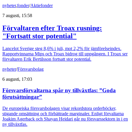
nyheter
,
fonder
/
Aktiefonder
7 augusti, 15:58
Förvaltaren efter Troax rusning:
"Fortsatt stor potential"
Lancelot Sverige steg 8,6% i juli, mot 2,2% för jämförelseindex.
Rapportvinnarna Mips och Troax bidrog till uppgången. I Troax ser
förvaltaren Erik Bertilsson fortsatt stor potential.
nyheter
/
Försvarsbolag
6 augusti, 17:03
Försvarsförvaltarna spår ny tillväxtfas: ”Goda
förutsättningar”
De europeiska försvarsbolagen visar rekordstora orderböcker,
stigande omsättning och förbättrade marginaler. Enligt förvaltarna
Joakim Agerback och Shayan Heidari går nu försvarssektorn in i en
ny tillväxtfas.