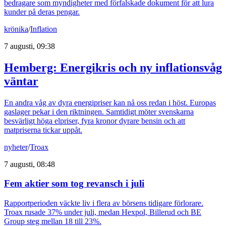
bedragare som myndigheter med förfalskade dokument för att lura
kunder på deras pengar.
krönika
/
Inflation
7 augusti, 09:38
Hemberg: Energikris och ny inflationsvåg
väntar
En andra våg av dyra energipriser kan nå oss redan i höst. Europas
gaslager pekar i den riktningen. Samtidigt möter svenskarna
besvärligt höga elpriser, fyra kronor dyrare bensin och att
matpriserna tickar uppåt.
nyheter
/
Troax
7 augusti, 08:48
Fem aktier som tog revansch i juli
Rapportperioden väckte liv i flera av börsens tidigare förlorare.
Troax rusade 37% under juli, medan Hexpol, Billerud och BE
Group steg mellan 18 till 23%.