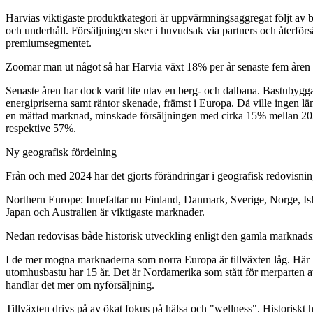
Harvias viktigaste produktkategori är uppvärmningsaggregat följt av ba
och underhåll. Försäljningen sker i huvudsak via partners och återför
premiumsegmentet.
Zoomar man ut något så har Harvia växt 18% per år senaste fem åren v
Senaste åren har dock varit lite utav en berg- och dalbana. Bastuby
energipriserna samt räntor skenade, främst i Europa. Då ville ingen
en mättad marknad, minskade försäljningen med cirka 15% mellan 2
respektive 57%.
Ny geografisk fördelning
Från och med 2024 har det gjorts förändringar i geografisk redovisning
Northern Europe: Innefattar nu Finland, Danmark, Sverige, Norge, 
Japan och Australien är viktigaste marknader.
Nedan redovisas både historisk utveckling enligt den gamla marknadsind
I de mer mogna marknaderna som norra Europa är tillväxten låg. Här ha
utomhusbastu har 15 år. Det är Nordamerika som stått för merparten 
handlar det mer om nyförsäljning.
Tillväxten drivs på av ökat fokus på hälsa och "wellness". Historiskt