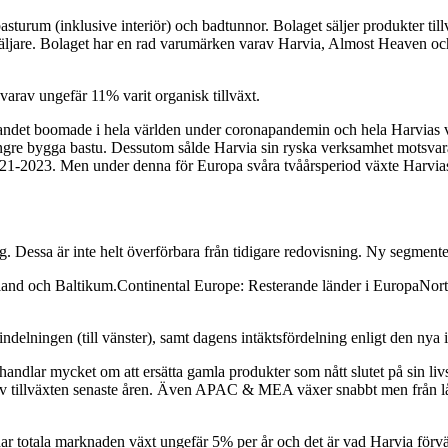
sturum (inklusive interiör) och badtunnor. Bolaget säljer produkter till
säljare. Bolaget har en rad varumärken varav Harvia, Almost Heaven och
arav ungefär 11% varit organisk tillväxt.
ggandet boomade i hela världen under coronapandemin och hela Harvias
 längre bygga bastu. Dessutom sålde Harvia sin ryska verksamhet motsv
021-2023. Men under denna för Europa svåra tvåårsperiod växte Harv
. Dessa är inte helt överförbara från tidigare redovisning. Ny segmente
Island och Baltikum.Continental Europe: Resterande länder i EuropaN
elningen (till vänster), samt dagens intäktsfördelning enligt den nya i
ndlar mycket om att ersätta gamla produkter som nått slutet på sin liv
av tillväxten senaste åren. Även APAC & MEA växer snabbt men från låg
 har totala marknaden växt ungefär 5% per år och det är vad Harvia förv