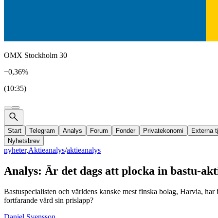
OMX Stockholm 30
−0,36%
(10:35)
Start
Telegram
Analys
Forum
Fonder
Privatekonomi
Externa t
Nyhetsbrev
nyheter
,
Aktieanalys
/
aktieanalys
Analys: Är det dags att plocka in bastu-ak
Bastuspecialisten och världens kanske mest finska bolag, Harvia, har b
fortfarande värd sin prislapp?
Daniel Svensson