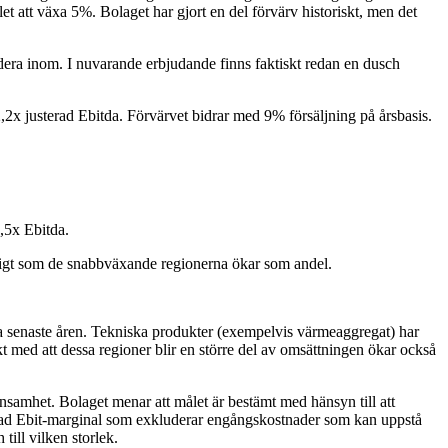
att växa 5%. Bolaget har gjort en del förvärv historiskt, men det
ndera inom. I nuvarande erbjudande finns faktiskt redan en dusch
,2x justerad Ebitda. Förvärvet bidrar med 9% försäljning på årsbasis.
,5x Ebitda.
idigt som de snabbväxande regionerna ökar som andel.
na senaste åren. Tekniska produkter (exempelvis värmeaggregat) har
ed att dessa regioner blir en större del av omsättningen ökar också
nsamhet. Bolaget menar att målet är bestämt med hänsyn till att
usterad Ebit-marginal som exkluderar engångskostnader som kan uppstå
ill vilken storlek.