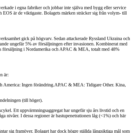
verkade i egna fabriker och jobbar inte själva med bygg eller service
 EOS är de viktigaste. Bolagets märken sträcker sig från volym- till
 verksamhet gick på högvarv. Sedan attackerade Ryssland Ukraina och
arande ungefär 5% av försäljningen efter invasionen. Kombinerat med
ias försäljning i Nordamerika och APAC & MEA, totalt med 48%
n är:
orth America: Ingen förändring.APAC & MEA: Tidigare Other. Kina,
ndelningen (till höger).
scykel. Ett uppvärmningsaggregat har ungefär sju års livstid och en
a nivåer. I dessa regioner är bastupenetrationen låg (<1%) och här
äntar sig framöver. Bolaget har dock högre ställda långsiktiga mål som