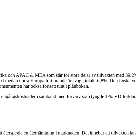
merika och APAC & MEA som står för stora delar av tillväxten med 39,2%
äxt medan norra Europa fortfarande är svagt, totalt -6,8%. Den finska 
 konsumenten har också fortsatt tunt i plånboken.
ts engångskostnader i samband med förvärv som tyngde 1%. VD förklarad
att återspegla en återhämtning i marknaden. Det innebär att tillväxten 