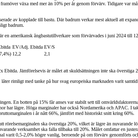
ramöver växa med mer än 10% per år genom förvärv. Tidigare var målet 
sserade av kopplade till bastu. Där badrum verkar mest aktuell att expa
nligt badrum.
r en amerikansk ångbastutillverkare som förvärvades i juni 2024 till 12
Ebitda
EV/Adj. Ebitda
EV/S
17,4%)
12,2
2,1
Ebitda. Jämförelsevis är målet att skuldsättningen inte ska överstiga 2
ta låter rimligt med tanke på hur svag europeiska marknaden varit samt
gen. En botten på 15% får anses var stabilt sett till omvärldsfaktorer
r har lägre. Höga marginaler har också Nordamerika och APAC. I takt m
bruttomarginalen i år nått 66%, jämfört med historiskt snitt kring 60%.
tt rörelsemarginalen ska överstiga 20%, vilket är lägre än nuvarande lö
t nuvarande verksamhet ska falla tillbaka till 20%. Målet omfattar en j
nal varit 0,5-2,0% högre vanlig, beroende på om förvärv genomförts och t