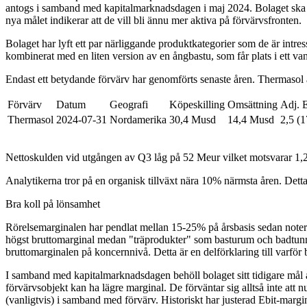
antogs i samband med kapitalmarknadsdagen i maj 2024. Bolaget ska f
nya målet indikerar att de vill bli ännu mer aktiva på förvärvsfronten.
Bolaget har lyft ett par närliggande produktkategorier som de är intre
kombinerat med en liten version av en ångbastu, som får plats i ett va
Endast ett betydande förvärv har genomförts senaste åren. Thermasol ä
Förvärv
Datum
Geografi
Köpeskilling
Omsättning
Adj. 
Thermasol
2024-07-31
Nordamerika
30,4 Musd
14,4 Musd
2,5 (
Nettoskulden vid utgången av Q3 låg på 52 Meur vilket motsvarar 1,2x 
Analytikerna tror på en organisk tillväxt nära 10% närmsta åren. Det
Bra koll på lönsamhet
Rörelsemarginalen har pendlat mellan 15-25% på årsbasis sedan noterin
högst bruttomarginal medan "träprodukter" som basturum och badtunno
bruttomarginalen på koncernnivå. Detta är en delförklaring till varför 
I samband med kapitalmarknadsdagen behöll bolaget sitt tidigare mål a
förvärvsobjekt kan ha lägre marginal. De förväntar sig alltså inte at
(vanligtvis) i samband med förvärv. Historiskt har justerad Ebit-margi