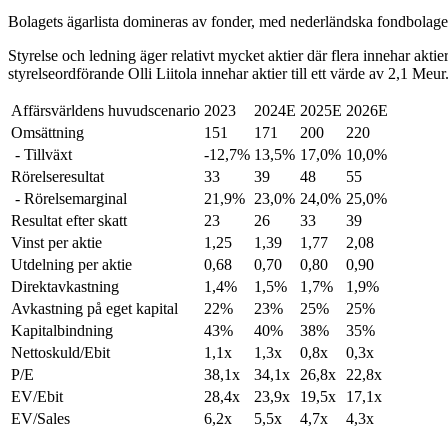
Bolagets ägarlista domineras av fonder, med nederländska fondbolag
Styrelse och ledning äger relativt mycket aktier där flera innehar akt
styrelseordförande Olli Liitola innehar aktier till ett värde av 2,1 Meur
Affärsvärldens huvudscenario
2023
2024E
2025E
2026E
Omsättning
151
171
200
220
- Tillväxt
-12,7%
13,5%
17,0%
10,0%
Rörelseresultat
33
39
48
55
- Rörelsemarginal
21,9%
23,0%
24,0%
25,0%
Resultat efter skatt
23
26
33
39
Vinst per aktie
1,25
1,39
1,77
2,08
Utdelning per aktie
0,68
0,70
0,80
0,90
Direktavkastning
1,4%
1,5%
1,7%
1,9%
Avkastning på eget kapital
22%
23%
25%
25%
Kapitalbindning
43%
40%
38%
35%
Nettoskuld/Ebit
1,1x
1,3x
0,8x
0,3x
P/E
38,1x
34,1x
26,8x
22,8x
EV/Ebit
28,4x
23,9x
19,5x
17,1x
EV/Sales
6,2x
5,5x
4,7x
4,3x