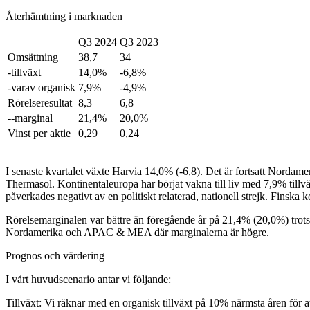
Återhämtning i marknaden
Q3 2024
Q3 2023
Omsättning
38,7
34
-tillväxt
14,0%
-6,8%
-varav organisk
7,9%
-4,9%
Rörelseresultat
8,3
6,8
--marginal
21,4%
20,0%
Vinst per aktie
0,29
0,24
I senaste kvartalet växte Harvia 14,0% (-6,8). Det är fortsatt Norda
Thermasol. Kontinentaleuropa har börjat vakna till liv med 7,9% tillv
påverkades negativt av en politiskt relaterad, nationell strejk. Finska
Rörelsemarginalen var bättre än föregående år på 21,4% (20,0%) tro
Nordamerika och APAC & MEA där marginalerna är högre.
Prognos och värdering
I vårt huvudscenario antar vi följande:
Tillväxt: Vi räknar med en organisk tillväxt på 10% närmsta åren för 