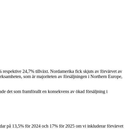
 respektive 24,7% tillväxt. Nordamerika fick skjuts av förvärvet av
verksamheten, som är majoriteten av försäljningen i Northern Europe,
e det som framförallt en konsekvens av ökad försäljning i
landar på 13,5% för 2024 och 17% för 2025 om vi inkluderar förvärvet