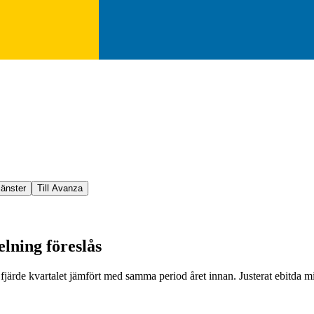
jänster
Till Avanza
lning föreslås
de kvartalet jämfört med samma period året innan. Justerat ebitda min