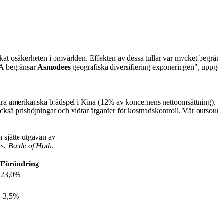
ökat osäkerheten i omvärlden. Effekten av dessa tullar var mycket begrä
SA begränsar
Asmodees
geografiska diversifiering exponeringen", up
åra amerikanska brädspel i Kina (12% av koncernens nettoomsättning). Mo
också prishöjningar och vidtar åtgärder för kostnadskontroll. Vår outsou
 sjätte utgåvan av
s: Battle of Hoth
.
Förändring
23,0%
-3,5%