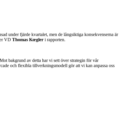
nsad under fjärde kvartalet, men de långsiktiga konsekvenserna är
pger VD
Thomas Kœgler
i rapporten.
t bakgrund av detta har vi sett över strategin för vår
rcade och flexibla tillverkningsmodell gör att vi kan anpassa oss