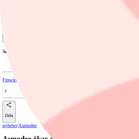
Resultat per aktie, EUR
0,00
-6,56
Ordinarie årsutdelning per aktie, EUR
0
Läs mer
Efter avknoppningen från Embracer - Asmodee stiger i premiärhandeln
Ämnen i artikeln
Asmodee
Finwire
Dela
nyheter
/
Asmodee
Asmodee ökar omsättning – men ingen utde