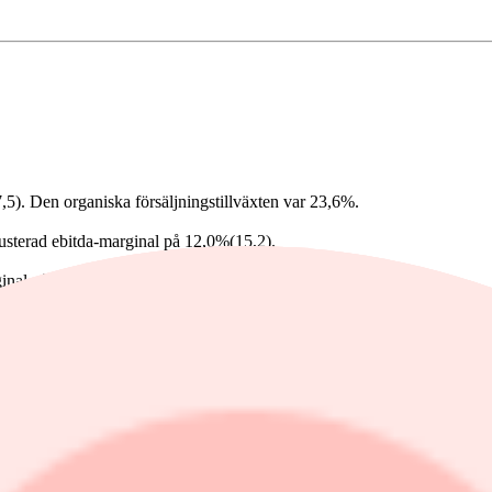
,5). Den organiska försäljningstillväxten var 23,6%.
 justerad ebitda-marginal på 12,0%(15,2).
ginal på 9,1%.
 förläggar- och distributionsrättigheter.
d rörelsemarginal på 9,6% (12,5).