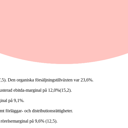
de kvartalet jämfört med samma period året innan. Justerat ebitda min
,5). Den organiska försäljningstillväxten var 23,6%.
 justerad ebitda-marginal på 12,0%(15,2).
ginal på 9,1%.
 förläggar- och distributionsrättigheter.
d rörelsemarginal på 9,6% (12,5).