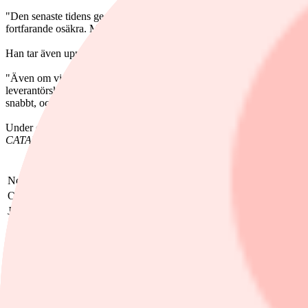
"Den senaste tidens geopolitiska spänningar och aviserade tullar har 
fortfarande osäkra. Med 17% av koncernens nettoomsättning från U
Han tar även upp frågan om produktionen i Kina.
"Även om vi prioriterar närhet till marknaden, produceras en del av v
leverantörskedja, inklusive att senarelägga utvalda importer. Vi inför 
snabbt, och vi följer utvecklingen noga", uppger Asmodee-chefen.
Under det kommande året sker det flera nylanseringar, bland annat den
CATAN
,
LEGO Brick Like This!
och många andra, inklusive
Star War
Asmodee, MEUR
Q4-2024/2025
Q4-2023/2024
Nettoomsättning
341,4
277,5
Organisk försäljningstillväxt, procent
23,6
Justerat ebitda
40,8
42,3
Justerad ebitda-marginal
12,0%
15,2%
Rörelseresultat
30,9
-786,3
Rörelsemarginal
9,1%
Justerat rörelseresultat
32,8
34,6
Justerad rörelsemarginal
9,6%
12,5%
Nettoresultat
-0,1
-632,5