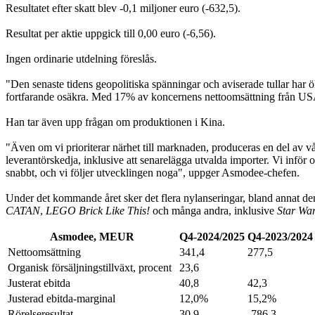
Resultatet efter skatt blev -0,1 miljoner euro (-632,5).
Resultat per aktie uppgick till 0,00 euro (-6,56).
Ingen ordinarie utdelning föreslås.
"Den senaste tidens geopolitiska spänningar och aviserade tullar har 
fortfarande osäkra. Med 17% av koncernens nettoomsättning från U
Han tar även upp frågan om produktionen i Kina.
"Även om vi prioriterar närhet till marknaden, produceras en del av v
leverantörskedja, inklusive att senarelägga utvalda importer. Vi inför 
snabbt, och vi följer utvecklingen noga", uppger Asmodee-chefen.
Under det kommande året sker det flera nylanseringar, bland annat den
CATAN
,
LEGO Brick Like This!
och många andra, inklusive
Star War
Asmodee, MEUR
Q4-2024/2025
Q4-2023/2024
Nettoomsättning
341,4
277,5
Organisk försäljningstillväxt, procent
23,6
Justerat ebitda
40,8
42,3
Justerad ebitda-marginal
12,0%
15,2%
Rörelseresultat
30,9
-786,3