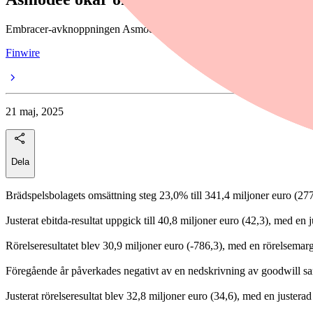
Embracer-avknoppningen Asmodee redovisar ökad omsättning under fjär
Finwire
21 maj, 2025
Dela
Brädspelsbolagets omsättning steg 23,0% till 341,4 miljoner euro (277
Justerat ebitda-resultat uppgick till 40,8 miljoner euro (42,3), med en
Rörelseresultatet blev 30,9 miljoner euro (-786,3), med en rörelsemar
Föregående år påverkades negativt av en nedskrivning av goodwill samt
Justerat rörelseresultat blev 32,8 miljoner euro (34,6), med en justera