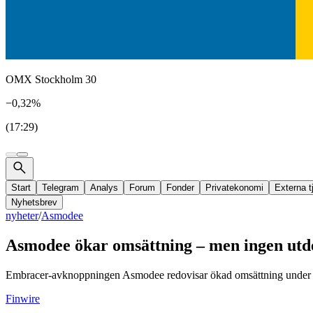
OMX Stockholm 30
−0,32%
(17:29)
Start
Telegram
Analys
Forum
Fonder
Privatekonomi
Externa t
Nyhetsbrev
nyheter
/
Asmodee
Asmodee ökar omsättning – men ingen utde
Embracer-avknoppningen Asmodee redovisar ökad omsättning under fjär
Finwire