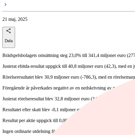
21 maj, 2025
Dela
Brädspelsbolagets omsättning steg 23,0% till 341,4 miljoner euro (277
Justerat ebitda-resultat uppgick till 40,8 miljoner euro (42,3), med en
Rörelseresultatet blev 30,9 miljoner euro (-786,3), med en rörelsemar
Föregående år påverkades negativt av en nedskrivning av goodwill samt
Justerat rörelseresultat blev 32,8 miljoner euro (34,6), med en justera
Resultatet efter skatt blev -0,1 miljoner euro (-632,5).
Resultat per aktie uppgick till 0,00 euro (-6,56).
Ingen ordinarie utdelning föreslås.