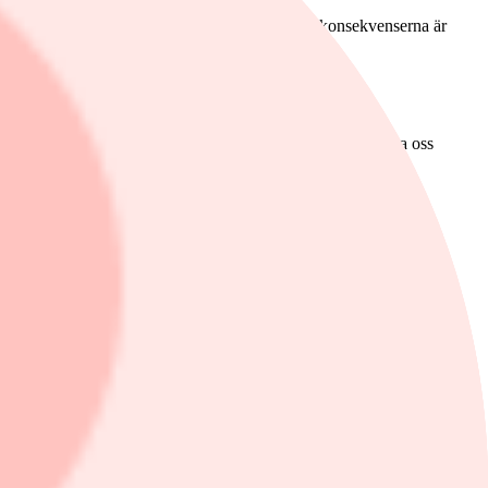
nsad under fjärde kvartalet, men de långsiktiga konsekvenserna är
pger VD
Thomas Kœgler
i rapporten.
t bakgrund av detta har vi sett över strategin för vår
rcade och flexibla tillverkningsmodell gör att vi kan anpassa oss