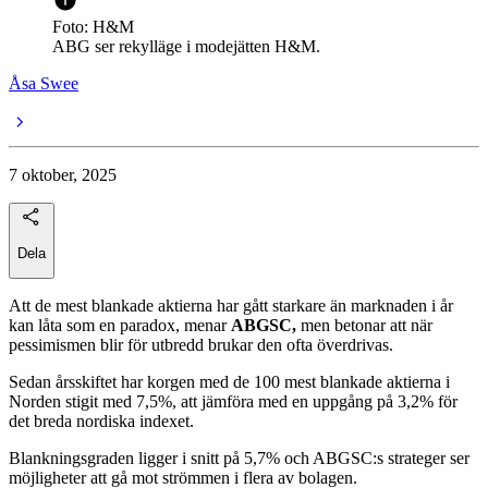
Foto: H&M
ABG ser rekylläge i modejätten H&M.
Åsa Swee
7 oktober, 2025
Dela
Att de mest blankade aktierna har gått starkare än marknaden i år
kan låta som en paradox, menar
ABGSC,
men betonar att när
pessimismen blir för utbredd brukar den ofta överdrivas.
Sedan årsskiftet har korgen med de 100 mest blankade aktierna i
Norden stigit med 7,5%, att jämföra med en uppgång på 3,2% för
det breda nordiska indexet.
Blankningsgraden ligger i snitt på 5,7% och ABGSC:s strateger ser
möjligheter att gå mot strömmen i flera av bolagen.