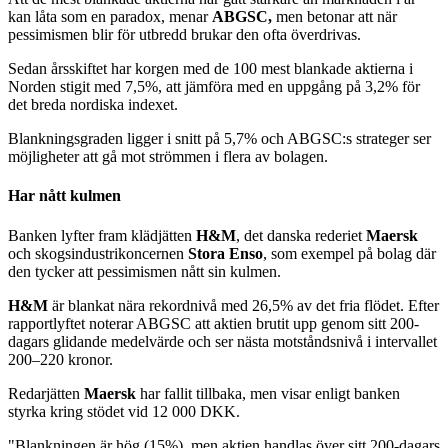
kan låta som en paradox, menar
ABGSC,
men betonar att när
pessimismen blir för utbredd brukar den ofta överdrivas.
Sedan årsskiftet har korgen med de 100 mest blankade aktierna i
Norden stigit med 7,5%, att jämföra med en uppgång på 3,2% för
det breda nordiska indexet.
Blankningsgraden ligger i snitt på 5,7% och ABGSC:s strateger ser
möjligheter att gå mot strömmen i flera av bolagen.
Har nått kulmen
Banken lyfter fram klädjätten
H&M
, det danska rederiet
Maersk
och skogsindustrikoncernen
Stora Enso
, som exempel på bolag där
den tycker att pessimismen nått sin kulmen.
H&M
är blankat nära rekordnivå med 26,5% av det fria flödet. Efter
rapportlyftet noterar ABGSC att aktien brutit upp genom sitt 200-
dagars glidande medelvärde och ser nästa motståndsnivå i intervallet
200–220 kronor.
Redarjätten
Maersk
har fallit tillbaka, men visar enligt banken
styrka kring stödet vid 12 000 DKK.
"Blankningen är hög (15%), men aktien handlas över sitt 200-dagars