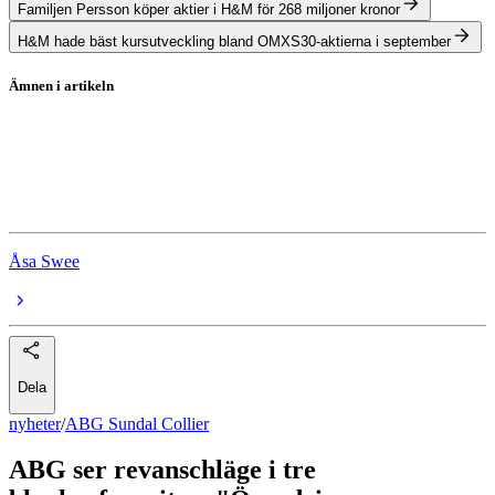
Familjen Persson köper aktier i H&M för 268 miljoner kronor
H&M hade bäst kursutveckling bland OMXS30-aktierna i september
Ämnen i artikeln
ABG Sundal Collier
H&M
Stora Enso
Åsa Swee
Dela
nyheter
/
ABG Sundal Collier
ABG ser revanschläge i tre