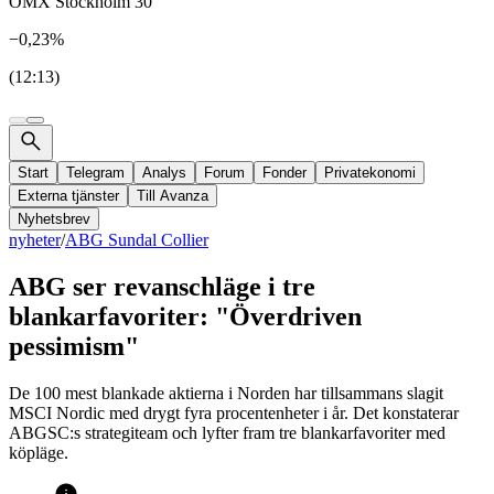
OMX Stockholm 30
−0,23%
(12:13)
Start
Telegram
Analys
Forum
Fonder
Privatekonomi
Externa tjänster
Till Avanza
Nyhetsbrev
nyheter
/
ABG Sundal Collier
ABG ser revanschläge i tre
blankarfavoriter: "Överdriven
pessimism"
De 100 mest blankade aktierna i Norden har tillsammans slagit
MSCI Nordic med drygt fyra procentenheter i år. Det konstaterar
ABGSC:s strategi­team och lyfter fram tre blankarfavoriter med
köpläge.