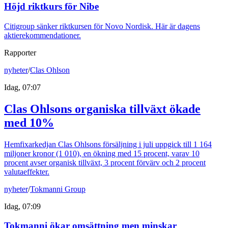
Höjd riktkurs för Nibe
Citigroup sänker riktkursen för Novo Nordisk. Här är dagens
aktierekommendationer.
Rapporter
nyheter
/
Clas Ohlson
Idag, 07:07
Clas Ohlsons organiska tillväxt ökade
med 10%
Hemfixarkedjan Clas Ohlsons försäljning i juli uppgick till 1 164
miljoner kronor (1 010), en ökning med 15 procent, varav 10
procent avser organisk tillväxt, 3 procent förvärv och 2 procent
valutaeffekter.
nyheter
/
Tokmanni Group
Idag, 07:09
Tokmanni ökar omsättning men minskar