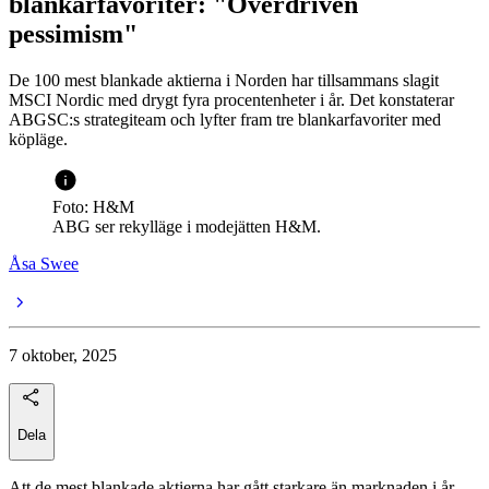
blankarfavoriter: "Överdriven
pessimism"
De 100 mest blankade aktierna i Norden har tillsammans slagit
MSCI Nordic med drygt fyra procentenheter i år. Det konstaterar
ABGSC:s strategi­team och lyfter fram tre blankarfavoriter med
köpläge.
Foto: H&M
ABG ser rekylläge i modejätten H&M.
Åsa Swee
7 oktober, 2025
Dela
Att de mest blankade aktierna har gått starkare än marknaden i år