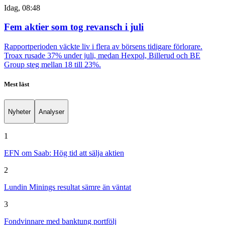
Idag, 08:48
Fem aktier som tog revansch i juli
Rapportperioden väckte liv i flera av börsens tidigare förlorare.
Troax rusade 37% under juli, medan Hexpol, Billerud och BE
Group steg mellan 18 till 23%.
Mest läst
Nyheter
Analyser
1
EFN om Saab: Hög tid att sälja aktien
2
Lundin Minings resultat sämre än väntat
3
Fondvinnare med banktung portfölj