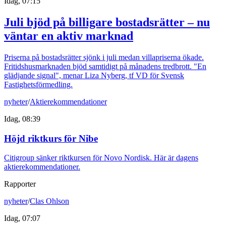
Idag, 07:15
Juli bjöd på billigare bostadsrätter – nu
väntar en aktiv marknad
Priserna på bostadsrätter sjönk i juli medan villapriserna ökade.
Fritidshusmarknaden bjöd samtidigt på månadens tredbrott. "En
glädjande signal", menar Liza Nyberg, tf VD för Svensk
Fastighetsförmedling.
nyheter
/
Aktierekommendationer
Idag, 08:39
Höjd riktkurs för Nibe
Citigroup sänker riktkursen för Novo Nordisk. Här är dagens
aktierekommendationer.
Rapporter
nyheter
/
Clas Ohlson
Idag, 07:07