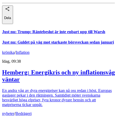
Dela
Just nu
:
Trump: Räntebeslut är inte enbart upp till Warsh
Just nu
:
Guldet på väg mot starkaste börsveckan sedan januari
krönika
/
Inflation
Idag, 09:38
Hemberg: Energikris och ny inflationsvåg
väntar
En andra våg av dyra energipriser kan nå oss redan i höst. Europas
gaslager pekar i den riktningen. Samtidigt möter svenskarna
besvärligt höga elpriser, fyra kronor dyrare bensin och att
matpriserna tickar uppåt.
nyheter
/
Bedrägeri