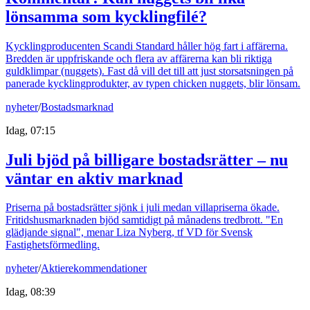
lönsamma som kycklingfilé?
Kycklingproducenten Scandi Standard håller hög fart i affärerna.
Bredden är uppfriskande och flera av affärerna kan bli riktiga
guldklimpar (nuggets). Fast då vill det till att just storsatsningen på
panerade kycklingprodukter, av typen chicken nuggets, blir lönsam.
nyheter
/
Bostadsmarknad
Idag, 07:15
Juli bjöd på billigare bostadsrätter – nu
väntar en aktiv marknad
Priserna på bostadsrätter sjönk i juli medan villapriserna ökade.
Fritidshusmarknaden bjöd samtidigt på månadens tredbrott. "En
glädjande signal", menar Liza Nyberg, tf VD för Svensk
Fastighetsförmedling.
nyheter
/
Aktierekommendationer
Idag, 08:39