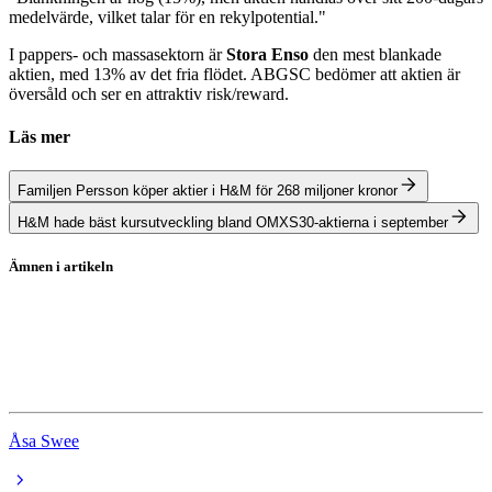
medelvärde, vilket talar för en rekylpotential."
I pappers- och massasektorn är
Stora Enso
den mest blankade
aktien, med 13% av det fria flödet. ABGSC bedömer att aktien är
översåld och ser en attraktiv risk/reward.
Läs mer
Familjen Persson köper aktier i H&M för 268 miljoner kronor
H&M hade bäst kursutveckling bland OMXS30-aktierna i september
Ämnen i artikeln
ABG Sundal Collier
H&M
Stora Enso
Åsa Swee