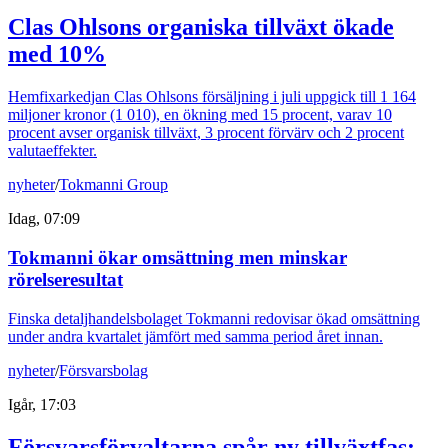
Clas Ohlsons organiska tillväxt ökade
med 10%
Hemfixarkedjan Clas Ohlsons försäljning i juli uppgick till 1 164
miljoner kronor (1 010), en ökning med 15 procent, varav 10
procent avser organisk tillväxt, 3 procent förvärv och 2 procent
valutaeffekter.
nyheter
/
Tokmanni Group
Idag, 07:09
Tokmanni ökar omsättning men minskar
rörelseresultat
Finska detaljhandelsbolaget Tokmanni redovisar ökad omsättning
under andra kvartalet jämfört med samma period året innan.
nyheter
/
Försvarsbolag
Igår, 17:03
Försvarsförvaltarna spår ny tillväxtfas: