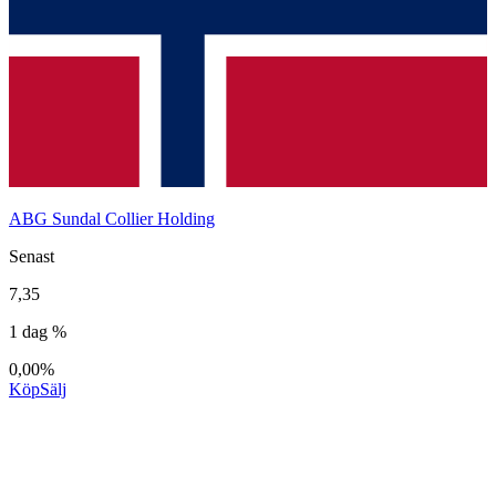
ABG Sundal Collier Holding
Senast
7,35
1 dag %
0,00%
Köp
Sälj