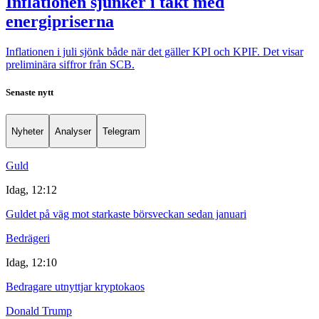
Inflationen sjunker i takt med
energipriserna
Inflationen i juli sjönk både när det gäller KPI och KPIF. Det visar
preliminära siffror från SCB.
Senaste nytt
Nyheter
Analyser
Telegram
Guld
Idag, 12:12
Guldet på väg mot starkaste börsveckan sedan januari
Bedrägeri
Idag, 12:10
Bedragare utnyttjar kryptokaos
Donald Trump