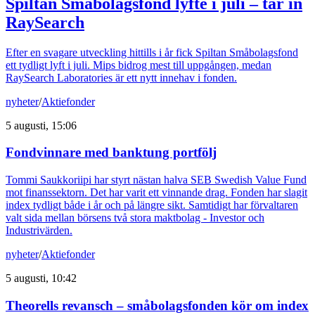
Spiltan Småbolagsfond lyfte i juli – tar in
RaySearch
Efter en svagare utveckling hittills i år fick Spiltan Småbolagsfond
ett tydligt lyft i juli. Mips bidrog mest till uppgången, medan
RaySearch Laboratories är ett nytt innehav i fonden.
nyheter
/
Aktiefonder
5 augusti, 15:06
Fondvinnare med banktung portfölj
Tommi Saukkoriipi har styrt nästan halva SEB Swedish Value Fund
mot finanssektorn. Det har varit ett vinnande drag. Fonden har slagit
index tydligt både i år och på längre sikt. Samtidigt har förvaltaren
valt sida mellan börsens två stora maktbolag - Investor och
Industrivärden.
nyheter
/
Aktiefonder
5 augusti, 10:42
Theorells revansch – småbolagsfonden kör om index