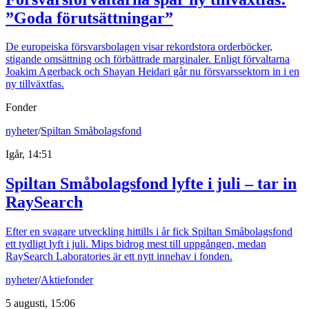
”Goda förutsättningar”
De europeiska försvarsbolagen visar rekordstora orderböcker,
stigande omsättning och förbättrade marginaler. Enligt förvaltarna
Joakim Agerback och Shayan Heidari går nu försvarssektorn in i en
ny tillväxtfas.
Fonder
nyheter
/
Spiltan Småbolagsfond
Igår, 14:51
Spiltan Småbolagsfond lyfte i juli – tar in
RaySearch
Efter en svagare utveckling hittills i år fick Spiltan Småbolagsfond
ett tydligt lyft i juli. Mips bidrog mest till uppgången, medan
RaySearch Laboratories är ett nytt innehav i fonden.
nyheter
/
Aktiefonder
5 augusti, 15:06