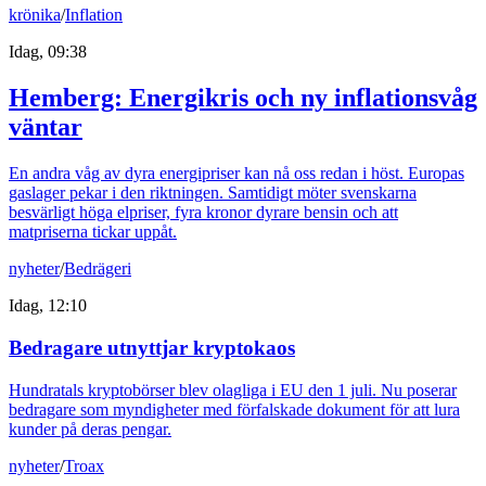
krönika
/
Inflation
Idag, 09:38
Hemberg: Energikris och ny inflationsvåg
väntar
En andra våg av dyra energipriser kan nå oss redan i höst. Europas
gaslager pekar i den riktningen. Samtidigt möter svenskarna
besvärligt höga elpriser, fyra kronor dyrare bensin och att
matpriserna tickar uppåt.
nyheter
/
Bedrägeri
Idag, 12:10
Bedragare utnyttjar kryptokaos
Hundratals kryptobörser blev olagliga i EU den 1 juli. Nu poserar
bedragare som myndigheter med förfalskade dokument för att lura
kunder på deras pengar.
nyheter
/
Troax