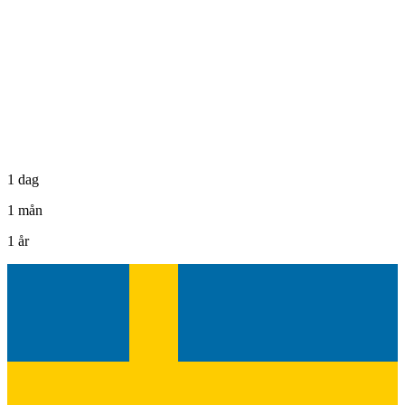
1 dag
1 mån
1 år