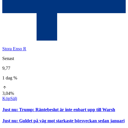
Stora Enso R
Senast
9,77
1 dag %
3,04%
Köp
Sälj
Just nu
:
Trump: Räntebeslut är inte enbart upp till Warsh
Just nu
:
Guldet på väg mot starkaste börsveckan sedan januari