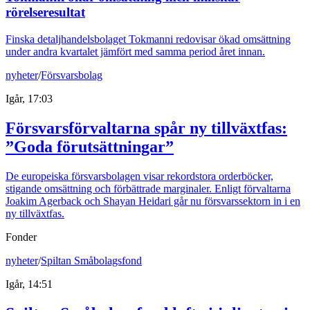
rörelseresultat
Finska detaljhandelsbolaget Tokmanni redovisar ökad omsättning
under andra kvartalet jämfört med samma period året innan.
nyheter
/
Försvarsbolag
Igår, 17:03
Försvarsförvaltarna spår ny tillväxtfas:
”Goda förutsättningar”
De europeiska försvarsbolagen visar rekordstora orderböcker,
stigande omsättning och förbättrade marginaler. Enligt förvaltarna
Joakim Agerback och Shayan Heidari går nu försvarssektorn in i en
ny tillväxtfas.
Fonder
nyheter
/
Spiltan Småbolagsfond
Igår, 14:51