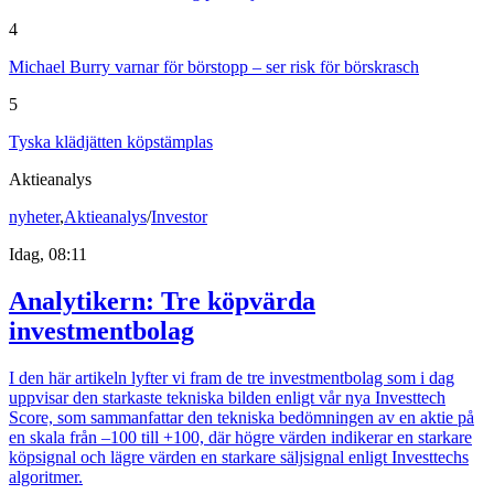
4
Michael Burry varnar för börstopp – ser risk för börskrasch
5
Tyska klädjätten köpstämplas
Aktieanalys
nyheter
,
Aktieanalys
/
Investor
Idag, 08:11
Analytikern: Tre köpvärda
investmentbolag
I den här artikeln lyfter vi fram de tre investmentbolag som i dag
uppvisar den starkaste tekniska bilden enligt vår nya Investtech
Score, som sammanfattar den tekniska bedömningen av en aktie på
en skala från –100 till +100, där högre värden indikerar en starkare
köpsignal och lägre värden en starkare säljsignal enligt Investtechs
algoritmer.