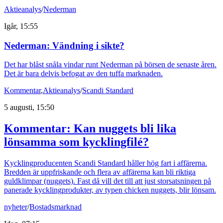
Aktieanalys
/
Nederman
Igår, 15:55
Nederman: Vändning i sikte?
Det har blåst snåla vindar runt Nederman på börsen de senaste åren.
Det är bara delvis befogat av den tuffa marknaden.
Kommentar
,
Aktieanalys
/
Scandi Standard
5 augusti, 15:50
Kommentar: Kan nuggets bli lika
lönsamma som kycklingfilé?
Kycklingproducenten Scandi Standard håller hög fart i affärerna.
Bredden är uppfriskande och flera av affärerna kan bli riktiga
guldklimpar (nuggets). Fast då vill det till att just storsatsningen på
panerade kycklingprodukter, av typen chicken nuggets, blir lönsam.
nyheter
/
Bostadsmarknad