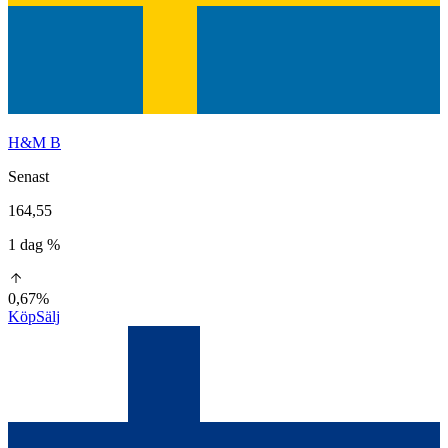
H&M B
Senast
164,55
1 dag %
0,67%
Köp
Sälj