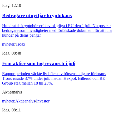
Idag, 12:10
Bedragare utnyttjar kryptokaos
Hundratals kryptobörser blev olagliga i EU den 1 juli. Nu poserar
bedragare som myndigheter med förfalskade dokument för att lura
kunder på deras pengar.
nyheter
/
Troax
Idag, 08:48
Fem aktier som tog revansch i juli
Rapportperioden väckte liv i flera av börsens tidigare förlorare.
Troax rusade 37% under juli, medan Hexpol, Billerud och BE
Group steg mellan 18 till 23%.
Aktieanalys
nyheter
,
Aktieanalys
/
Investor
Idag, 08:11