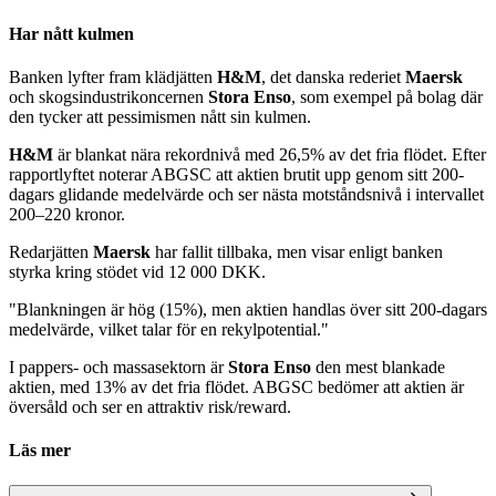
Har nått kulmen
Banken lyfter fram klädjätten
H&M
, det danska rederiet
Maersk
och skogsindustrikoncernen
Stora Enso
, som exempel på bolag där
den tycker att pessimismen nått sin kulmen.
H&M
är blankat nära rekordnivå med 26,5% av det fria flödet. Efter
rapportlyftet noterar ABGSC att aktien brutit upp genom sitt 200-
dagars glidande medelvärde och ser nästa motståndsnivå i intervallet
200–220 kronor.
Redarjätten
Maersk
har fallit tillbaka, men visar enligt banken
styrka kring stödet vid 12 000 DKK.
"Blankningen är hög (15%), men aktien handlas över sitt 200-dagars
medelvärde, vilket talar för en rekylpotential."
I pappers- och massasektorn är
Stora Enso
den mest blankade
aktien, med 13% av det fria flödet. ABGSC bedömer att aktien är
översåld och ser en attraktiv risk/reward.
Läs mer