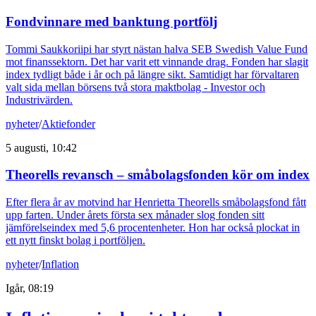
Fondvinnare med banktung portfölj
Tommi Saukkoriipi har styrt nästan halva SEB Swedish Value Fund
mot finanssektorn. Det har varit ett vinnande drag. Fonden har slagit
index tydligt både i år och på längre sikt. Samtidigt har förvaltaren
valt sida mellan börsens två stora maktbolag - Investor och
Industrivärden.
nyheter
/
Aktiefonder
5 augusti, 10:42
Theorells revansch – småbolagsfonden kör om index
Efter flera år av motvind har Henrietta Theorells småbolagsfond fått
upp farten. Under årets första sex månader slog fonden sitt
jämförelseindex med 5,6 procentenheter. Hon har också plockat in
ett nytt finskt bolag i portföljen.
nyheter
/
Inflation
Igår, 08:19