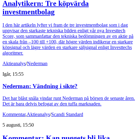
Analytikern: Tre köpvärda
investmentbolag
I den här artikeln lyfter vi fram de tre investmentbolag som i dag
uppvisar den starkaste tekniska bilden enligt vår nya Investtech
Score, som sammanfattar den tekniska bedömningen av en aktie på
en skala från –100 till +100, där högre värden indikerar en starkare
köpsignal och lägre värden en starkare säljsignal enligt Investtechs
algoritmer.
Aktieanalys
/
Nederman
Igår, 15:55
Nederman: Vändning i sikte?
Det har blåst snåla vindar runt Nederman på börsen de senaste åren.
Det är bara delvis befogat av den tuffa marknaden.
Kommentar
,
Aktieanalys
/
Scandi Standard
5 augusti, 15:50
Kommentar: Kan nuggets bli lika