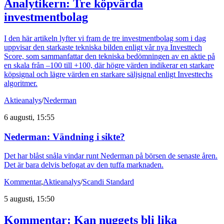
Analytikern: Tre köpvärda
investmentbolag
I den här artikeln lyfter vi fram de tre investmentbolag som i dag
uppvisar den starkaste tekniska bilden enligt vår nya Investtech
Score, som sammanfattar den tekniska bedömningen av en aktie på
en skala från –100 till +100, där högre värden indikerar en starkare
köpsignal och lägre värden en starkare säljsignal enligt Investtechs
algoritmer.
Aktieanalys
/
Nederman
6 augusti, 15:55
Nederman: Vändning i sikte?
Det har blåst snåla vindar runt Nederman på börsen de senaste åren.
Det är bara delvis befogat av den tuffa marknaden.
Kommentar
,
Aktieanalys
/
Scandi Standard
5 augusti, 15:50
Kommentar: Kan nuggets bli lika