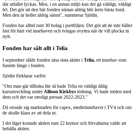
där utfallet lyckas. Men, i en annan miljö kan det gå väldigt, väldigt
fel. Det gör att den här fonden nästan aldrig blir årets bästa fond.
Men den är heller aldrig sämst", summerar Sjödin.
Fonden har alltid runt 30 bolag i portföljen. Det gör att de inte håller
fast för hårt vid innehaven och tvingas avyttra när de vill plocka in
nytt.
Fonden har sålt allt i Telia
I september sålde fonden sina sista aktier i
Telia,
ett innehav som
funnits länge i fonden.
Sjödin förklarar varför:
"Om man går tillbaka lite så hade Telia en väldigt dålig
kursutveckling under
Allison Kirkbys
ledning. Vi hade möten med
dem och det var otroligt pressat 2022-2023."
Då oroade sig marknaden för capex, medieinnehavet i TV4 och om
de skulle klara av att dela ut.
I det läget kostade aktien runt 22 kronor och förvaltarna valde att
behålla aktien.