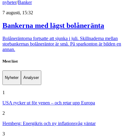
nyheter
/
Banker
7 augusti, 15:32
Bankerna med lägst bolåneränta
Bolåneräntorna fortsatte att sjunka i juli. Skillnaderna mellan
storbankernas bolåneräntor är små. På sparkonton är bilden en
annan.
Mest läst
Nyheter
Analyser
1
USA rycker ut för yenen – och retar upp Europa
2
Hemberg: Energikris och ny inflationsvåg väntar
3