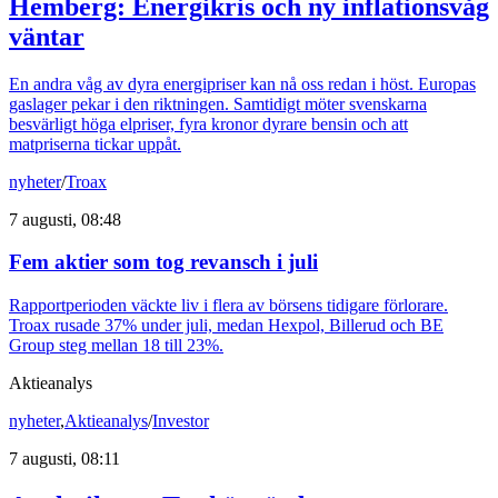
Hemberg: Energikris och ny inflationsvåg
väntar
En andra våg av dyra energipriser kan nå oss redan i höst. Europas
gaslager pekar i den riktningen. Samtidigt möter svenskarna
besvärligt höga elpriser, fyra kronor dyrare bensin och att
matpriserna tickar uppåt.
nyheter
/
Troax
7 augusti, 08:48
Fem aktier som tog revansch i juli
Rapportperioden väckte liv i flera av börsens tidigare förlorare.
Troax rusade 37% under juli, medan Hexpol, Billerud och BE
Group steg mellan 18 till 23%.
Aktieanalys
nyheter
,
Aktieanalys
/
Investor
7 augusti, 08:11