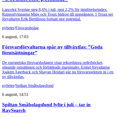
Lancelot Sverige steg 8,6% i juli, mot 2,2% för jämförelseindex.
Rapportvinnarna Mips och Troax bidrog till uppgången. I Troax ser
förvaltaren Erik Bertilsson fortsatt stor potential.
nyheter
/
Försvarsbolag
6 augusti, 17:03
Försvarsförvaltarna spår ny tillväxtfas: ”Goda
förutsättningar”
De europeiska försvarsbolagen visar rekordstora orderböcker,
stigande omsättning och förbättrade marginaler. Enligt förvaltarna
Joakim Agerback och Shayan Heidari går nu försvarssektorn in i en
ny tillväxtfas.
nyheter
/
Spiltan Småbolagsfond
6 augusti, 14:51
Spiltan Småbolagsfond lyfte i juli – tar in
RaySearch