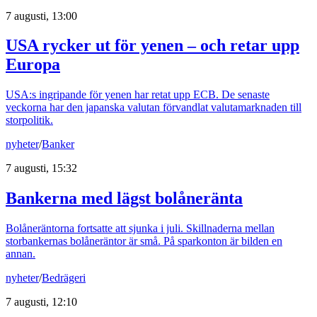
7 augusti, 13:00
USA rycker ut för yenen – och retar upp
Europa
USA:s ingripande för yenen har retat upp ECB. De senaste
veckorna har den japanska valutan förvandlat valutamarknaden till
storpolitik.
nyheter
/
Banker
7 augusti, 15:32
Bankerna med lägst bolåneränta
Bolåneräntorna fortsatte att sjunka i juli. Skillnaderna mellan
storbankernas bolåneräntor är små. På sparkonton är bilden en
annan.
nyheter
/
Bedrägeri
7 augusti, 12:10