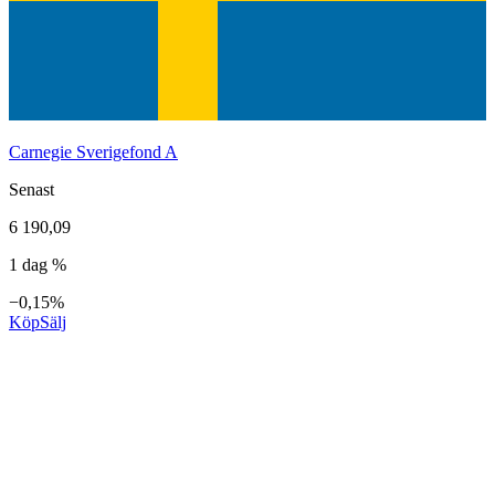
Carnegie Sverigefond A
Senast
6 190,09
1 dag %
−0,15%
Köp
Sälj