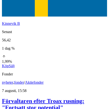
Kinnevik B
Senast
56,42
1 dag %
1,99%
Köp
Sälj
Fonder
nyheter
,
fonder
/
Aktiefonder
7 augusti, 15:58
Förvaltaren efter Troax rusning:
"Fortsatt stor potential"