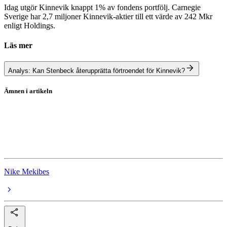
Idag utgör Kinnevik knappt 1% av fondens portfölj. Carnegie
Sverige har 2,7 miljoner Kinnevik-aktier till ett värde av 242 Mkr
enligt Holdings.
Läs mer
Analys: Kan Stenbeck återupprätta förtroendet för Kinnevik?
Ämnen i artikeln
Carnegie Sverigefond A
Telia Company
Kinnevik
Nike Mekibes