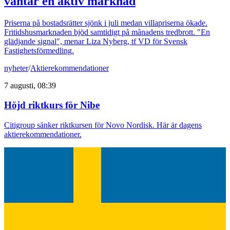
väntar en aktiv marknad
Priserna på bostadsrätter sjönk i juli medan villapriserna ökade.
Fritidshusmarknaden bjöd samtidigt på månadens tredbrott. "En
glädjande signal", menar Liza Nyberg, tf VD för Svensk
Fastighetsförmedling.
nyheter
/
Aktierekommendationer
7 augusti, 08:39
Höjd riktkurs för Nibe
Citigroup sänker riktkursen för Novo Nordisk. Här är dagens
aktierekommendationer.