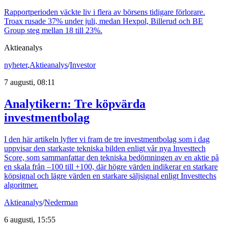
Rapportperioden väckte liv i flera av börsens tidigare förlorare.
Troax rusade 37% under juli, medan Hexpol, Billerud och BE
Group steg mellan 18 till 23%.
Aktieanalys
nyheter
,
Aktieanalys
/
Investor
7 augusti, 08:11
Analytikern: Tre köpvärda
investmentbolag
I den här artikeln lyfter vi fram de tre investmentbolag som i dag
uppvisar den starkaste tekniska bilden enligt vår nya Investtech
Score, som sammanfattar den tekniska bedömningen av en aktie på
en skala från –100 till +100, där högre värden indikerar en starkare
köpsignal och lägre värden en starkare säljsignal enligt Investtechs
algoritmer.
Aktieanalys
/
Nederman
6 augusti, 15:55