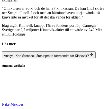
aktiepriset."
"Om kursen är 80 kr och de har 37 kr i kassan. De kan ändå skriva
ner Stegra till noll. I och med att kärninnehaven börjat vända, så
krävs inte så mycket för att det ska vända för aktien."
Idag utgör Kinnevik knappt 1% av fondens portfölj. Carnegie
Sverige har 2,7 miljoner Kinnevik-aktier till ett värde av 242 Mkr
enligt Holdings.
Läs mer
Analys: Kan Stenbeck återupprätta förtroendet för Kinnevik?
Ämnen i artikeln
Carnegie Sverigefond A
Telia Company
Kinnevik
Nike Mekibes