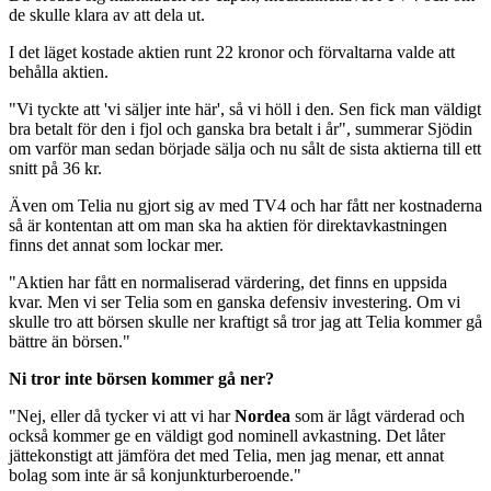
de skulle klara av att dela ut.
I det läget kostade aktien runt 22 kronor och förvaltarna valde att
behålla aktien.
"Vi tyckte att 'vi säljer inte här', så vi höll i den. Sen fick man väldigt
bra betalt för den i fjol och ganska bra betalt i år", summerar Sjödin
om varför man sedan började sälja och nu sålt de sista aktierna till ett
snitt på 36 kr.
Även om Telia nu gjort sig av med TV4 och har fått ner kostnaderna
så är kontentan att om man ska ha aktien för direktavkastningen
finns det annat som lockar mer.
"Aktien har fått en normaliserad värdering, det finns en uppsida
kvar. Men vi ser Telia som en ganska defensiv investering. Om vi
skulle tro att börsen skulle ner kraftigt så tror jag att Telia kommer gå
bättre än börsen."
Ni tror inte börsen kommer gå ner?
"Nej, eller då tycker vi att vi har
Nordea
som är lågt värderad och
också kommer ge en väldigt god nominell avkastning. Det låter
jättekonstigt att jämföra det med Telia, men jag menar, ett annat
bolag som inte är så konjunkturberoende."