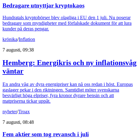
Bedragare utnyttjar kryptokaos
Hundratals kryptobörser blev olagliga i EU den 1 juli. Nu poserar
bedragare som myndigheter med förfalskade dokument för att lura
kunder på deras pengar.
krönika
/
Inflation
7 augusti, 09:38
Hemberg: Energikris och ny inflationsvåg
väntar
En andra våg av dyra energipriser kan nå oss redan i höst. Europas
gaslager pekar i den riktningen. Samtidigt möter svenskarna
besvärligt höga elpriser, fyra kronor dyrare bensin och att
matpriserna tickar uppåt.
nyheter
/
Troax
7 augusti, 08:48
Fem aktier som tog revansch i juli