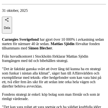
31 oktober, 2025
Dela
Carnegies Sverigefond
har gjort över 10 000% i avkastning sedan
starten för närmare 40 år sedan.
Mattias Sjödin
förvaltar fonden
tillsammans med
Simon
Blecher
.
Från huvudkontoret i Stockholm förklarar Mattias Sjödin
framgången med tid och bibehållen strategi.
"Det är faktiskt ganska svårt att över lång tid kunna ha en strategi
som funkar i nästan alla klimat", säger han till Affärsvärlden och
exemplifierar med teknik- eller hedgefonder som kan vara bäst på
ett, två eller fem års sikt för att sedan inte orka hela vägen och
därefter behöva avvecklas.
Fondens strategi är enkel: köp bolag som man förstår och som är
rimligt värderade.
"Det kan vara roligt att vara spetsig och ha väldigt kraftfulla idéer