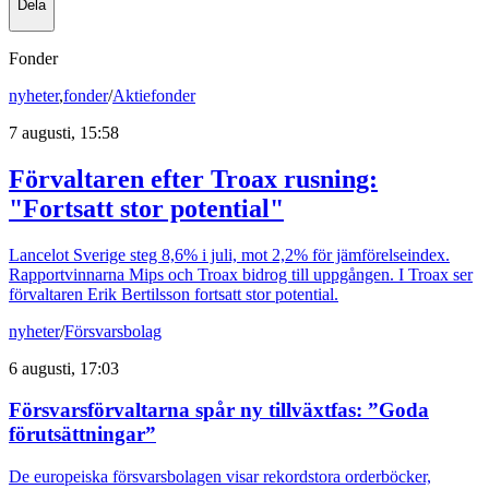
Dela
Fonder
nyheter
,
fonder
/
Aktiefonder
7 augusti, 15:58
Förvaltaren efter Troax rusning:
"Fortsatt stor potential"
Lancelot Sverige steg 8,6% i juli, mot 2,2% för jämförelseindex.
Rapportvinnarna Mips och Troax bidrog till uppgången. I Troax ser
förvaltaren Erik Bertilsson fortsatt stor potential.
nyheter
/
Försvarsbolag
6 augusti, 17:03
Försvarsförvaltarna spår ny tillväxtfas: ”Goda
förutsättningar”
De europeiska försvarsbolagen visar rekordstora orderböcker,