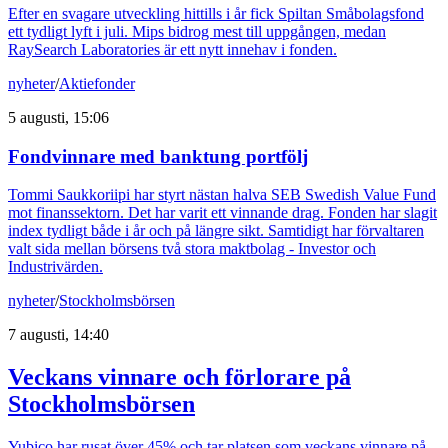
Efter en svagare utveckling hittills i år fick Spiltan Småbolagsfond
ett tydligt lyft i juli. Mips bidrog mest till uppgången, medan
RaySearch Laboratories är ett nytt innehav i fonden.
nyheter
/
Aktiefonder
5 augusti, 15:06
Fondvinnare med banktung portfölj
Tommi Saukkoriipi har styrt nästan halva SEB Swedish Value Fund
mot finanssektorn. Det har varit ett vinnande drag. Fonden har slagit
index tydligt både i år och på längre sikt. Samtidigt har förvaltaren
valt sida mellan börsens två stora maktbolag - Investor och
Industrivärden.
nyheter
/
Stockholmsbörsen
7 augusti, 14:40
Veckans vinnare och förlorare på
Stockholmsbörsen
Yubico har rusat över 45% och tar platsen som veckans vinnare på