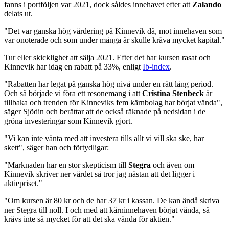
fanns i portföljen var 2021, dock såldes innehavet efter att
Zalando
delats ut.
"Det var ganska hög värdering på Kinnevik då, mot innehaven som
var onoterade och som under många år skulle kräva mycket kapital."
Tur eller skicklighet att sälja 2021. Efter det har kursen rasat och
Kinnevik har idag en rabatt på 33%, enligt
Ib-index
.
"Rabatten har legat på ganska hög nivå under en rätt lång period.
Och så började vi föra ett resonemang i att
Cristina Stenbeck
är
tillbaka och trenden för Kinneviks fem kärnbolag har börjat vända",
säger Sjödin och berättar att de också räknade på nedsidan i de
gröna investeringar som Kinnevik gjort.
"Vi kan inte vänta med att investera tills allt vi vill ska ske, har
skett", säger han och förtydligar:
"Marknaden har en stor skepticism till
Stegra
och även om
Kinnevik skriver ner värdet så tror jag nästan att det ligger i
aktiepriset."
"Om kursen är 80 kr och de har 37 kr i kassan. De kan ändå skriva
ner Stegra till noll. I och med att kärninnehaven börjat vända, så
krävs inte så mycket för att det ska vända för aktien."