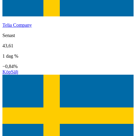
Telia Company
Senast
43,61
1 dag %
−0,84%
Köp
Sälj