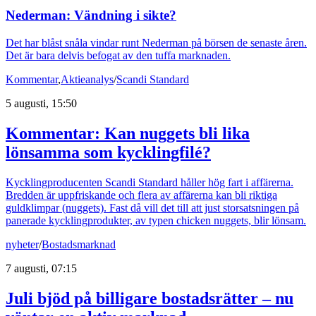
Nederman: Vändning i sikte?
Det har blåst snåla vindar runt Nederman på börsen de senaste åren.
Det är bara delvis befogat av den tuffa marknaden.
Kommentar
,
Aktieanalys
/
Scandi Standard
5 augusti, 15:50
Kommentar: Kan nuggets bli lika
lönsamma som kycklingfilé?
Kycklingproducenten Scandi Standard håller hög fart i affärerna.
Bredden är uppfriskande och flera av affärerna kan bli riktiga
guldklimpar (nuggets). Fast då vill det till att just storsatsningen på
panerade kycklingprodukter, av typen chicken nuggets, blir lönsam.
nyheter
/
Bostadsmarknad
7 augusti, 07:15
Juli bjöd på billigare bostadsrätter – nu