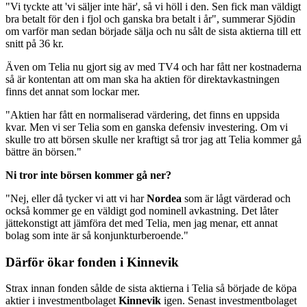
"Vi tyckte att 'vi säljer inte här', så vi höll i den. Sen fick man väldigt
bra betalt för den i fjol och ganska bra betalt i år", summerar Sjödin
om varför man sedan började sälja och nu sålt de sista aktierna till ett
snitt på 36 kr.
Även om Telia nu gjort sig av med TV4 och har fått ner kostnaderna
så är kontentan att om man ska ha aktien för direktavkastningen
finns det annat som lockar mer.
"Aktien har fått en normaliserad värdering, det finns en uppsida
kvar. Men vi ser Telia som en ganska defensiv investering. Om vi
skulle tro att börsen skulle ner kraftigt så tror jag att Telia kommer gå
bättre än börsen."
Ni tror inte börsen kommer gå ner?
"Nej, eller då tycker vi att vi har
Nordea
som är lågt värderad och
också kommer ge en väldigt god nominell avkastning. Det låter
jättekonstigt att jämföra det med Telia, men jag menar, ett annat
bolag som inte är så konjunkturberoende."
Därför ökar fonden i Kinnevik
Strax innan fonden sålde de sista aktierna i Telia så började de köpa
aktier i investmentbolaget
Kinnevik
igen. Senast investmentbolaget