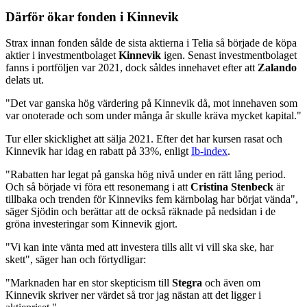
Därför ökar fonden i Kinnevik
Strax innan fonden sålde de sista aktierna i Telia så började de köpa
aktier i investmentbolaget
Kinnevik
igen. Senast investmentbolaget
fanns i portföljen var 2021, dock såldes innehavet efter att
Zalando
delats ut.
"Det var ganska hög värdering på Kinnevik då, mot innehaven som
var onoterade och som under många år skulle kräva mycket kapital."
Tur eller skicklighet att sälja 2021. Efter det har kursen rasat och
Kinnevik har idag en rabatt på 33%, enligt
Ib-index
.
"Rabatten har legat på ganska hög nivå under en rätt lång period.
Och så började vi föra ett resonemang i att
Cristina Stenbeck
är
tillbaka och trenden för Kinneviks fem kärnbolag har börjat vända",
säger Sjödin och berättar att de också räknade på nedsidan i de
gröna investeringar som Kinnevik gjort.
"Vi kan inte vänta med att investera tills allt vi vill ska ske, har
skett", säger han och förtydligar:
"Marknaden har en stor skepticism till
Stegra
och även om
Kinnevik skriver ner värdet så tror jag nästan att det ligger i