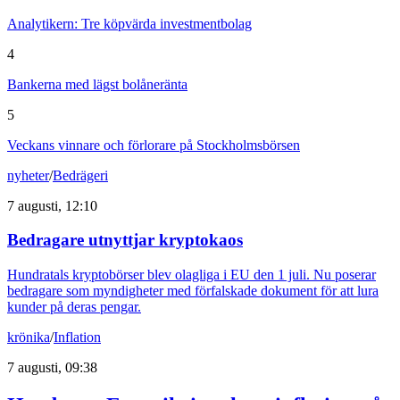
Analytikern: Tre köpvärda investmentbolag
4
Bankerna med lägst bolåneränta
5
Veckans vinnare och förlorare på Stockholmsbörsen
nyheter
/
Bedrägeri
7 augusti, 12:10
Bedragare utnyttjar kryptokaos
Hundratals kryptobörser blev olagliga i EU den 1 juli. Nu poserar
bedragare som myndigheter med förfalskade dokument för att lura
kunder på deras pengar.
krönika
/
Inflation
7 augusti, 09:38