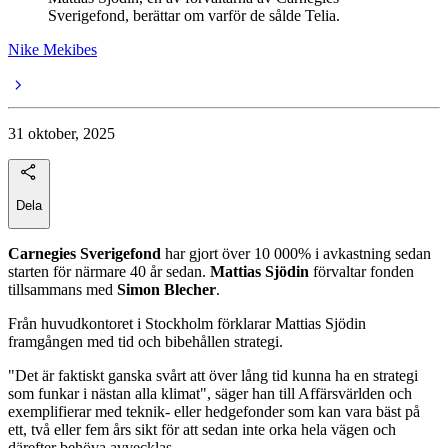
Sverigefond, berättar om varför de sålde Telia.
Nike Mekibes
31 oktober, 2025
Dela
Carnegies Sverigefond
har gjort över 10 000% i avkastning sedan
starten för närmare 40 år sedan.
Mattias Sjödin
förvaltar fonden
tillsammans med
Simon
Blecher
.
Från huvudkontoret i Stockholm förklarar Mattias Sjödin
framgången med tid och bibehållen strategi.
"Det är faktiskt ganska svårt att över lång tid kunna ha en strategi
som funkar i nästan alla klimat", säger han till Affärsvärlden och
exemplifierar med teknik- eller hedgefonder som kan vara bäst på
ett, två eller fem års sikt för att sedan inte orka hela vägen och
därefter behöva avvecklas.