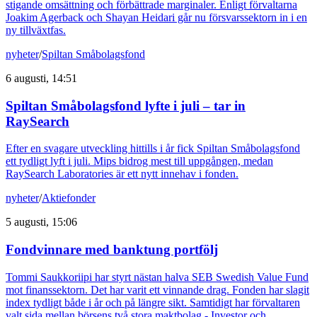
stigande omsättning och förbättrade marginaler. Enligt förvaltarna
Joakim Agerback och Shayan Heidari går nu försvarssektorn in i en
ny tillväxtfas.
nyheter
/
Spiltan Småbolagsfond
6 augusti, 14:51
Spiltan Småbolagsfond lyfte i juli – tar in
RaySearch
Efter en svagare utveckling hittills i år fick Spiltan Småbolagsfond
ett tydligt lyft i juli. Mips bidrog mest till uppgången, medan
RaySearch Laboratories är ett nytt innehav i fonden.
nyheter
/
Aktiefonder
5 augusti, 15:06
Fondvinnare med banktung portfölj
Tommi Saukkoriipi har styrt nästan halva SEB Swedish Value Fund
mot finanssektorn. Det har varit ett vinnande drag. Fonden har slagit
index tydligt både i år och på längre sikt. Samtidigt har förvaltaren
valt sida mellan börsens två stora maktbolag - Investor och