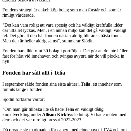
Fondens strategi är enkel: köp bolag som man förstår och som är
rimligt värderade.
"Det kan vara roligt att vara spetsig och ha väldigt kraftfulla idéer
där utfallet lyckas. Men, i en annan miljö kan det gå väldigt, väldigt
fel. Det gör att den här fonden nästan aldrig blir årets bästa fond.
Men den är heller aldrig sämst", summerar Sjödin.
Fonden har alltid runt 30 bolag i portföljen. Det gör att de inte håller
fast för hårt vid innehaven och tvingas avyttra när de vill plocka in
nytt.
Fonden har sålt allt i Telia
I september sålde fonden sina sista aktier i
Telia,
ett innehav som
funnits länge i fonden.
Sjödin förklarar varför:
"Om man går tillbaka lite så hade Telia en väldigt dålig
kursutveckling under
Allison Kirkbys
ledning. Vi hade möten med
dem och det var otroligt pressat 2022-2023."
Då oroade sig marknaden för capex, medieinnehavet i TV4 och om