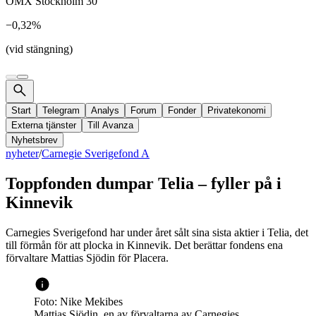
OMX Stockholm 30
−0,32%
(vid stängning)
Start
Telegram
Analys
Forum
Fonder
Privatekonomi
Externa tjänster
Till Avanza
Nyhetsbrev
nyheter
/
Carnegie Sverigefond A
Toppfonden dumpar Telia – fyller på i
Kinnevik
Carnegies Sverigefond har under året sålt sina sista aktier i Telia, det
till förmån för att plocka in Kinnevik. Det berättar fondens ena
förvaltare Mattias Sjödin för Placera.
Foto: Nike Mekibes
Mattias Sjödin, en av förvaltarna av Carnegies