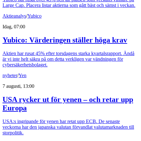
Large Cap. Placera listar aktierna som gått bäst och sämst i veckan.
Aktieanalys
/
Yubico
Idag, 07:00
Yubico: Värderingen ställer höga krav
Aktien har rusat 45% efter torsdagens starka kvartalsrapport. Ändå
är vi inte helt säkra på om detta verkligen var vändningen för
cybersäkerhetsbolaget.
nyheter
/
Yen
7 augusti, 13:00
USA rycker ut för yenen – och retar upp
Europa
USA:s ingripande för yenen har retat upp ECB. De senaste
veckorna har den japanska valutan förvandlat valutamarknaden till
storpolitik.