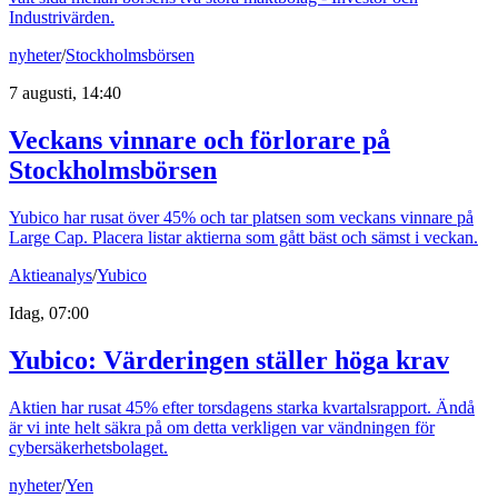
Industrivärden.
nyheter
/
Stockholmsbörsen
7 augusti, 14:40
Veckans vinnare och förlorare på
Stockholmsbörsen
Yubico har rusat över 45% och tar platsen som veckans vinnare på
Large Cap. Placera listar aktierna som gått bäst och sämst i veckan.
Aktieanalys
/
Yubico
Idag, 07:00
Yubico: Värderingen ställer höga krav
Aktien har rusat 45% efter torsdagens starka kvartalsrapport. Ändå
är vi inte helt säkra på om detta verkligen var vändningen för
cybersäkerhetsbolaget.
nyheter
/
Yen