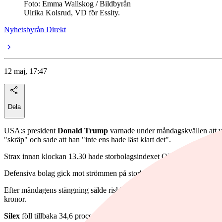
Foto: Emma Wallskog / Bildbyrån
Ulrika Kolsrud, VD för Essity.
Nyhetsbyrån Direkt
12 maj, 17:47
Dela
USA:s president
Donald Trump
varnade under måndagskvällen att vap
"skräp" och sade att han "inte ens hade läst klart det".
Strax innan klockan 13.30 hade storbolagsindexet OMXS30 sjunkit 1,1 
Defensiva bolag gick mot strömmen på storbolagsindexet under dagen
Efter måndagens stängning sålde riskkapitalbolaget
EQT
alla sina ak
kronor.
Silex
föll tillbaka 34,6 procent till 203:50 kronor efter att ha rusat 