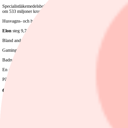
Specialistläkemedelsbolaget
Camurus
sjönk 8,8 procent efter att ha r
om 533 miljoner kronor var lägre än väntat. Samtidigt upprepades he
Husvagns- och husbilsföretaget
Kabe
steg 9 procent. bolagets rörelse
Elon
steg 9,7 procent efter en rapport som överraskade på uppsidan. Bol
Bland andra rapportbolag backade industri- och fastighetsfondbolage
Gamingbolaget
Coffee Stain
handlades upp 3,8 efter sin rapport. För
Badrumstillverkaren
Svedbergs
har förvärvat en majoritetsandel i tje
En annan kursvinnare var fastighetsbolaget
Episurf
som avancerade 17
På rekommendationsfronten har
Nordea
återupptagit bevakning av
F
OMXS30 i dag