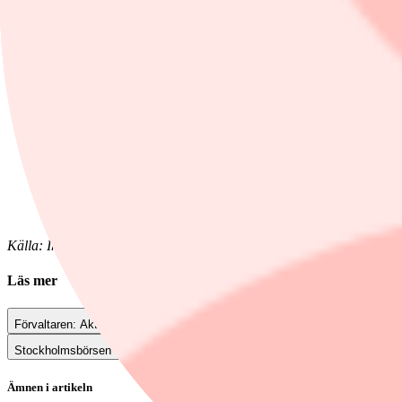
Källa: Infront
Läs mer
Förvaltaren: Aktierna som vinner på Europas energiomställning
Stockholmsbörsen visar små rörelser efter USA-KPI
Ämnen i artikeln