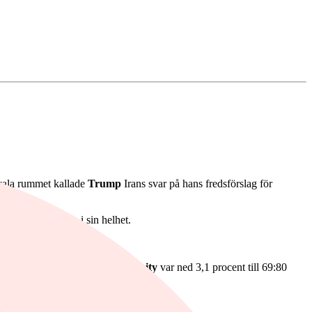
 ovala rummet kallade
Trump
Irans svar på hans fredsförslag för
Stockholmsbörsen i sin helhet.
 aktie, en rabatt om 10 procent.
Enity
var ned 3,1 procent till 69:80
kningskursen var 81 kronor.