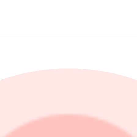
envilan mellan USA och Iran är i fara. I ett uttalande till reportrar i
procent till 3.047. Aktier för 23 miljarder kronor hade då omsatts på 
, där till exempel
Essity
såg en uppgång på 1,7 procent.
tier i nischbanken
Enity
till institutionella investerare för 65 kronor per
under de senaste handelsdagarna följande torsdagens börsnotering, där tec