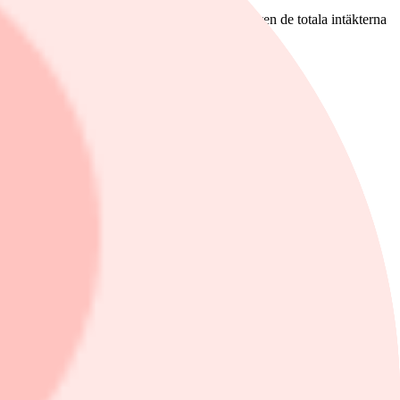
alet, mot väntade 254 miljoner enligt Infront. Även de totala intäkterna
öregående år.
alet.
 steg efter en realisationsvinst på 140 miljoner kronor.
öreslås ett återköpsprogram om upp till 150 miljoner kronor.
asadgruppen
tappade 4,4 procent.