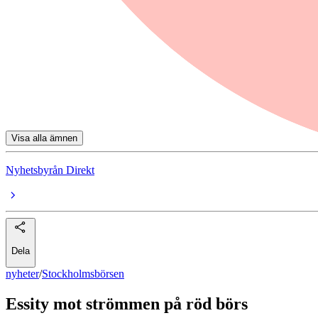
Stockholmsbörsen
Fasadgruppen
Telia Company
Camurus
Svedbergs
Visa alla ämnen
Nyhetsbyrån Direkt
Dela
nyheter
/
Stockholmsbörsen
Essity mot strömmen på röd börs