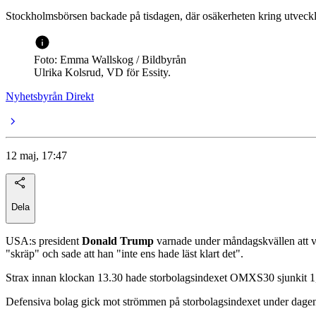
Stockholmsbörsen backade på tisdagen, där osäkerheten kring utveckli
Foto: Emma Wallskog / Bildbyrån
Ulrika Kolsrud, VD för Essity.
Nyhetsbyrån Direkt
12 maj, 17:47
Dela
USA:s president
Donald Trump
varnade under måndagskvällen att vap
"skräp" och sade att han "inte ens hade läst klart det".
Strax innan klockan 13.30 hade storbolagsindexet OMXS30 sjunkit 1,1 
Defensiva bolag gick mot strömmen på storbolagsindexet under dagen