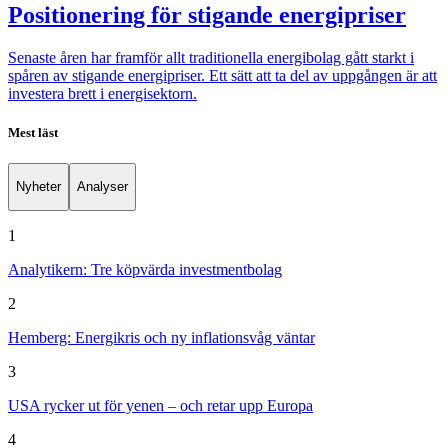
Positionering för stigande energipriser
Senaste åren har framför allt traditionella energibolag gått starkt i
spåren av stigande energipriser. Ett sätt att ta del av uppgången är att
investera brett i energisektorn.
Mest läst
Nyheter
Analyser
1
Analytikern: Tre köpvärda investmentbolag
2
Hemberg: Energikris och ny inflationsvåg väntar
3
USA rycker ut för yenen – och retar upp Europa
4