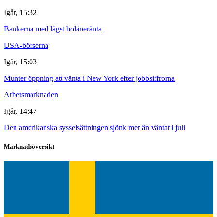
Igår, 15:32
Bankerna med lägst bolåneränta
USA-börserna
Igår, 15:03
Munter öppning att vänta i New York efter jobbsiffrorna
Arbetsmarknaden
Igår, 14:47
Den amerikanska sysselsättningen sjönk mer än väntat i juli
Marknadsöversikt