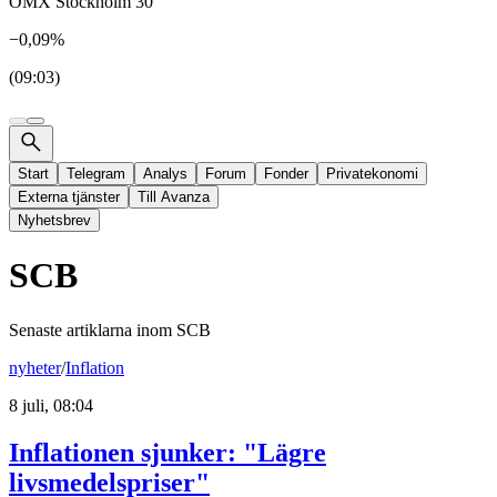
OMX Stockholm 30
−0,09%
(09:03)
Start
Telegram
Analys
Forum
Fonder
Privatekonomi
Externa tjänster
Till Avanza
Nyhetsbrev
SCB
Senaste artiklarna inom
SCB
nyheter
/
Inflation
8 juli, 08:04
Inflationen sjunker: "Lägre
livsmedelspriser"