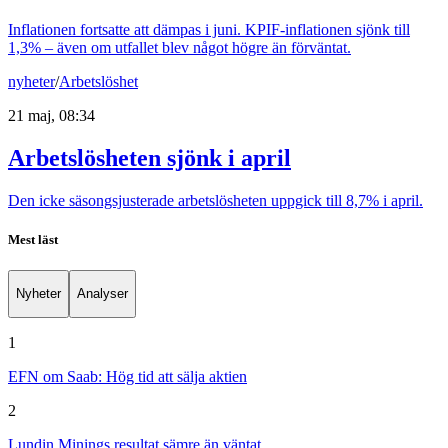
Inflationen fortsatte att dämpas i juni. KPIF-inflationen sjönk till
1,3% – även om utfallet blev något högre än förväntat.
nyheter
/
Arbetslöshet
21 maj, 08:34
Arbetslösheten sjönk i april
Den icke säsongsjusterade arbetslösheten uppgick till 8,7% i april.
Mest läst
Nyheter
Analyser
1
EFN om Saab: Hög tid att sälja aktien
2
Lundin Minings resultat sämre än väntat