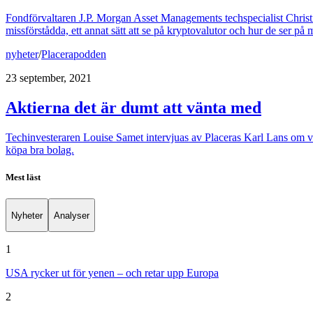
Fondförvaltaren J.P. Morgan Asset Managements techspecialist Christia
missförstådda, ett annat sätt att se på kryptovalutor och hur de ser p
nyheter
/
Placerapodden
23 september, 2021
Aktierna det är dumt att vänta med
Techinvesteraren Louise Samet intervjuas av Placeras Karl Lans om var
köpa bra bolag.
Mest läst
Nyheter
Analyser
1
USA rycker ut för yenen – och retar upp Europa
2