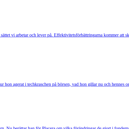
 sättet vi arbetar och lever på. Effektivitetsförbättringarna kommer att
hon agerat i techkraschen på börsen, vad hon gillar nu och hennes oro fö
rn. Nu berättar han för Placera om vilka förändringar de gjort i fonderna