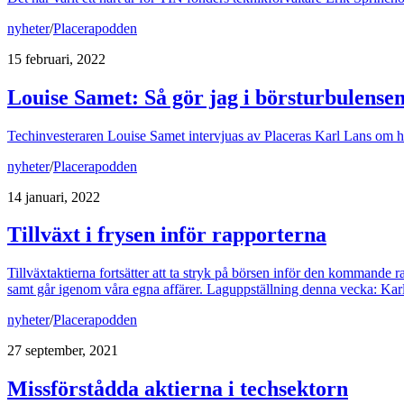
nyheter
/
Placerapodden
15 februari, 2022
Louise Samet: Så gör jag i börsturbulense
Techinvesteraren Louise Samet intervjuas av Placeras Karl Lans om h
nyheter
/
Placerapodden
14 januari, 2022
Tillväxt i frysen inför rapporterna
Tillväxtaktierna fortsätter att ta stryk på börsen inför den kommande r
samt går igenom våra egna affärer. Laguppställning denna vecka: Ka
nyheter
/
Placerapodden
27 september, 2021
Missförstådda aktierna i techsektorn