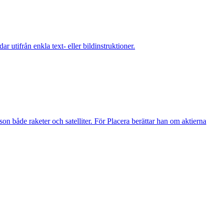
 utifrån enkla text- eller bildinstruktioner.
 både raketer och satelliter. För Placera berättar han om aktierna