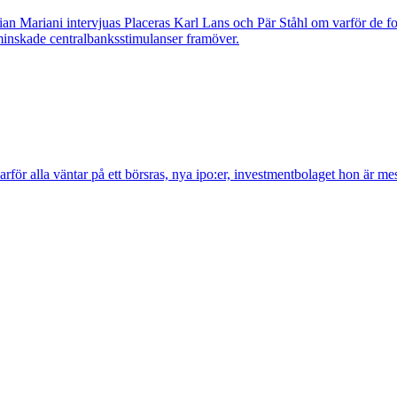
n Mariani intervjuas Placeras Karl Lans och Pär Ståhl om varför de for
å minskade centralbanksstimulanser framöver.
för alla väntar på ett börsras, nya ipo:er, investmentbolaget hon är me