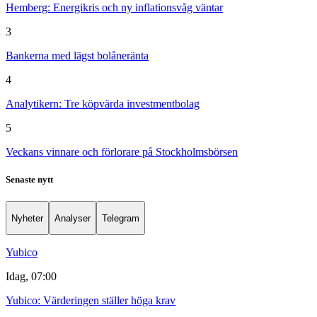
Hemberg: Energikris och ny inflationsvåg väntar
3
Bankerna med lägst bolåneränta
4
Analytikern: Tre köpvärda investmentbolag
5
Veckans vinnare och förlorare på Stockholmsbörsen
Senaste nytt
Nyheter
Analyser
Telegram
Yubico
Idag, 07:00
Yubico: Värderingen ställer höga krav