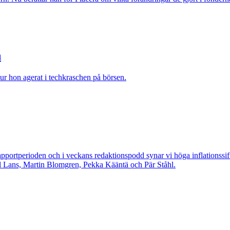
n
ur hon agerat i techkraschen på börsen.
apportperioden och i veckans redaktionspodd synar vi höga inflationssiff
rl Lans, Martin Blomgren, Pekka Kääntä och Pär Ståhl.