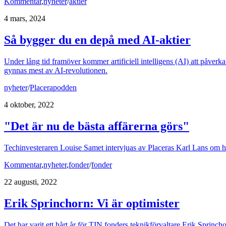
Kommentar
,
nyheter
/
aktier
4 mars, 2024
Så bygger du en depå med AI-aktier
Under lång tid framöver kommer artificiell intelligens (AI) att påverka
gynnas mest av AI-revolutionen.
nyheter
/
Placerapodden
4 oktober, 2022
"Det är nu de bästa affärerna görs"
Techinvesteraren Louise Samet intervjuas av Placeras Karl Lans om hur 
Kommentar
,
nyheter
,
fonder
/
fonder
22 augusti, 2022
Erik Sprinchorn: Vi är optimister
Det har varit ett hårt år för TIN fonders teknikförvaltare Erik Sprincho