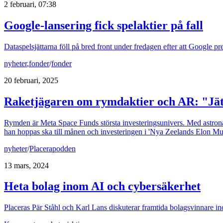
2 februari, 07:38
Google-lansering fick spelaktier på fall
Dataspelsjättarna föll på bred front under fredagen efter att Google pr
nyheter
,
fonder
/
fonder
20 februari, 2025
Raketjägaren om rymdaktier och AR: "Jätt
Rymden är Meta Space Funds största investeringsunivers. Med astronau
han hoppas ska till månen och investeringen i 'Nya Zeelands Elon Mu
nyheter
/
Placerapodden
13 mars, 2024
Heta bolag inom AI och cybersäkerhet
Placeras Pär Ståhl och Karl Lans diskuterar framtida bolagsvinnare i