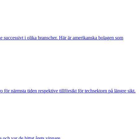
 ske successivt i olika branscher. Här är amerikanska bolagen som
r närmsta tiden respektive tillförsikt för techsektorn på längre sikt.
 och var de hittat årets vinnare.