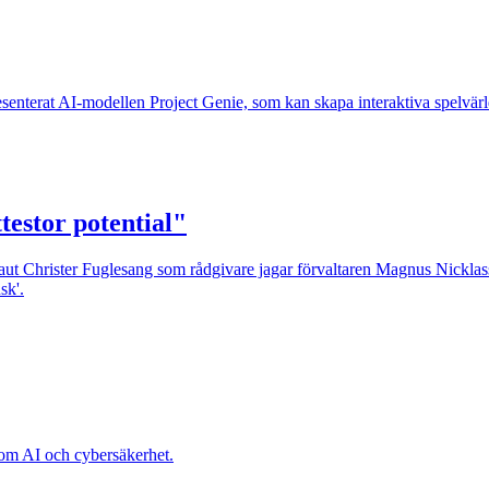
esenterat AI-modellen Project Genie, som kan skapa interaktiva spelvärldar
estor potential"
t Christer Fuglesang som rådgivare jagar förvaltaren Magnus Nicklasson
sk'.
nom AI och cybersäkerhet.