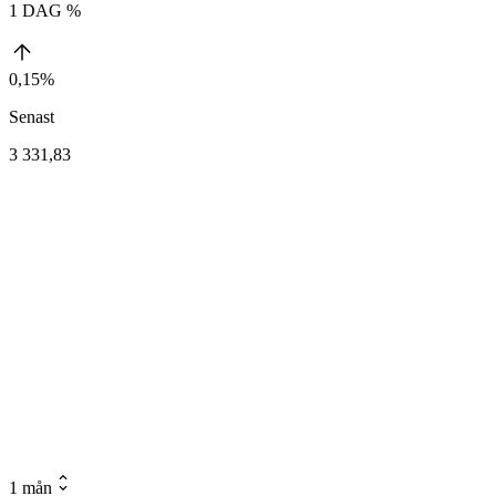
1 DAG %
0,15%
Senast
3 331,83
1 mån