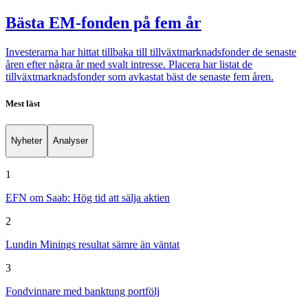
Bästa EM-fonden på fem år
Investerarna har hittat tillbaka till tillväxtmarknadsfonder de senaste
åren efter några år med svalt intresse. Placera har listat de
tillväxtmarknadsfonder som avkastat bäst de senaste fem åren.
Mest läst
Nyheter
Analyser
1
EFN om Saab: Hög tid att sälja aktien
2
Lundin Minings resultat sämre än väntat
3
Fondvinnare med banktung portfölj