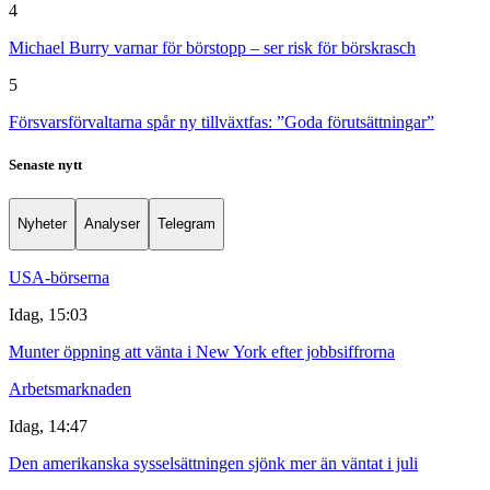
4
Michael Burry varnar för börstopp – ser risk för börskrasch
5
Försvarsförvaltarna spår ny tillväxtfas: ”Goda förutsättningar”
Senaste nytt
Nyheter
Analyser
Telegram
USA-börserna
Idag, 15:03
Munter öppning att vänta i New York efter jobbsiffrorna
Arbetsmarknaden
Idag, 14:47
Den amerikanska sysselsättningen sjönk mer än väntat i juli