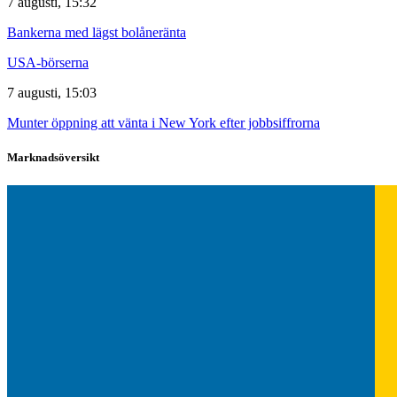
7 augusti, 15:32
Bankerna med lägst bolåneränta
USA-börserna
7 augusti, 15:03
Munter öppning att vänta i New York efter jobbsiffrorna
Marknadsöversikt