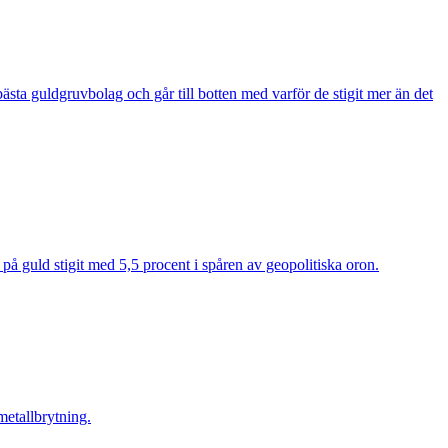
sta guldgruvbolag och går till botten med varför de stigit mer än det
 på guld stigit med 5,5 procent i spåren av geopolitiska oron.
metallbrytning.