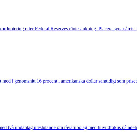
rdnotering efter Federal Reserves räntesänkning. Placera synar årets bä
git med i genomsnitt 16 procent i amerikanska dollar samtidigt som priset
ar med två undantag uteslutande om råvarubolag med huvudfokus på ädel