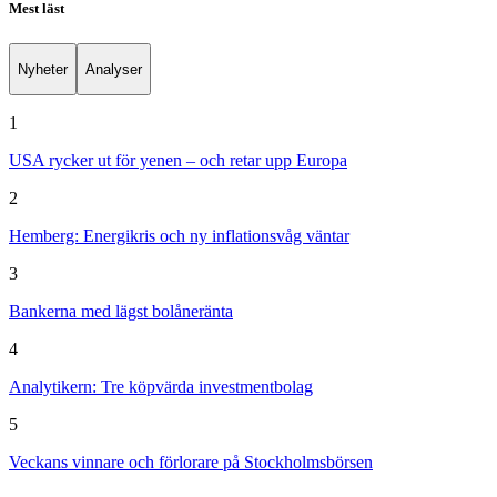
Mest läst
Nyheter
Analyser
1
USA rycker ut för yenen – och retar upp Europa
2
Hemberg: Energikris och ny inflationsvåg väntar
3
Bankerna med lägst bolåneränta
4
Analytikern: Tre köpvärda investmentbolag
5
Veckans vinnare och förlorare på Stockholmsbörsen