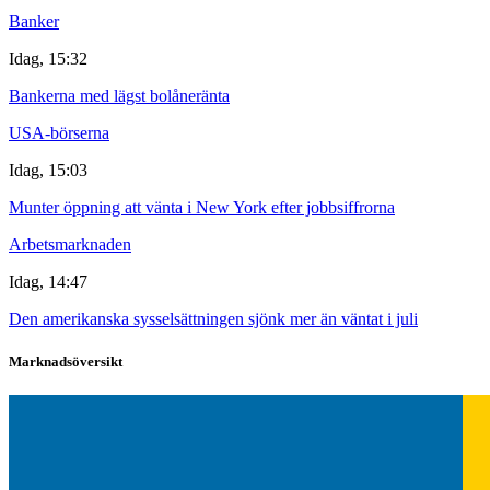
Banker
Idag, 15:32
Bankerna med lägst bolåneränta
USA-börserna
Idag, 15:03
Munter öppning att vänta i New York efter jobbsiffrorna
Arbetsmarknaden
Idag, 14:47
Den amerikanska sysselsättningen sjönk mer än väntat i juli
Marknadsöversikt