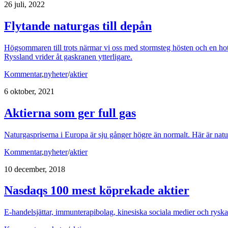
26 juli, 2022
Flytande naturgas till depån
Högsommaren till trots närmar vi oss med stormsteg hösten och en hota
Ryssland vrider åt gaskranen ytterligare.
Kommentar
,
nyheter
/
aktier
6 oktober, 2021
Aktierna som ger full gas
Naturgaspriserna i Europa är sju gånger högre än normalt. Här är nat
Kommentar
,
nyheter
/
aktier
10 december, 2018
Nasdaqs 100 mest köprekade aktier
E-handelsjättar, immunterapibolag, kinesiska sociala medier och rysk