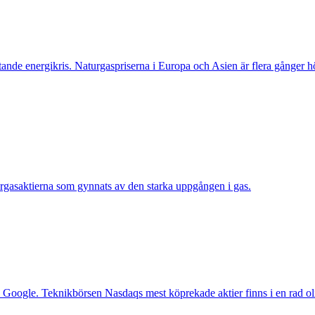
nde energikris. Naturgaspriserna i Europa och Asien är flera gånger hö
urgasaktierna som gynnats av den starka uppgången i gas.
a Google. Teknikbörsen Nasdaqs mest köprekade aktier finns i en rad ol