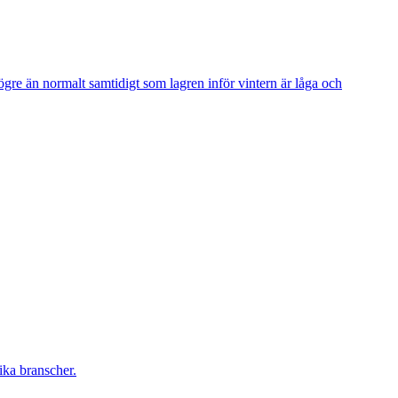
gre än normalt samtidigt som lagren inför vintern är låga och
ika branscher.