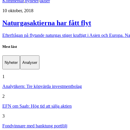
Kommentar
,
nyheter
/
aktier
10 oktober, 2018
Naturgasaktierna har fått flyt
Efterfrågan på flytande naturgas stiger kraftigt i Asien och Europa. N
Mest läst
Nyheter
Analyser
1
Analytikern: Tre köpvärda investmentbolag
2
EFN om Saab: Hög tid att sälja aktien
3
Fondvinnare med banktung portfölj