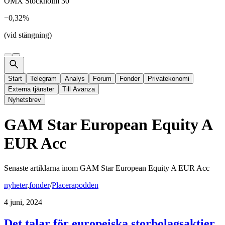
OMX Stockholm 30
−0,32%
(vid stängning)
Start
Telegram
Analys
Forum
Fonder
Privatekonomi
Externa tjänster
Till Avanza
Nyhetsbrev
GAM Star European Equity A
EUR Acc
Senaste artiklarna inom
GAM Star European Equity A EUR Acc
nyheter
,
fonder
/
Placerapodden
4 juni, 2024
Det talar för europeiska storbolagsaktier