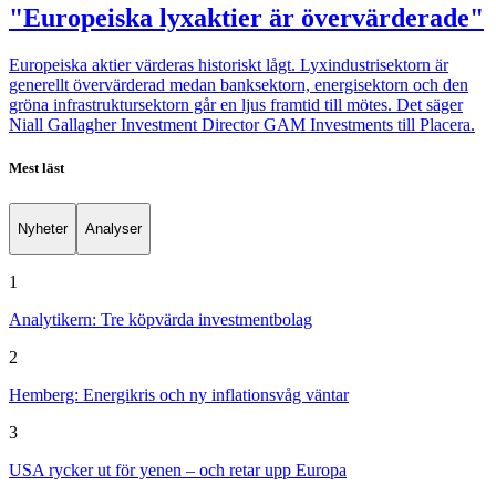
"Europeiska lyxaktier är övervärderade"
Europeiska aktier värderas historiskt lågt. Lyxindustrisektorn är
generellt övervärderad medan banksektorn, energisektorn och den
gröna infrastruktursektorn går en ljus framtid till mötes. Det säger
Niall Gallagher Investment Director GAM Investments till Placera.
Mest läst
Nyheter
Analyser
1
Analytikern: Tre köpvärda investmentbolag
2
Hemberg: Energikris och ny inflationsvåg väntar
3
USA rycker ut för yenen – och retar upp Europa