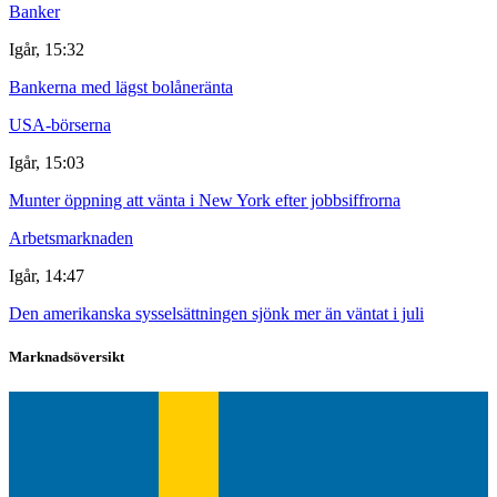
Banker
Igår, 15:32
Bankerna med lägst bolåneränta
USA-börserna
Igår, 15:03
Munter öppning att vänta i New York efter jobbsiffrorna
Arbetsmarknaden
Igår, 14:47
Den amerikanska sysselsättningen sjönk mer än väntat i juli
Marknadsöversikt