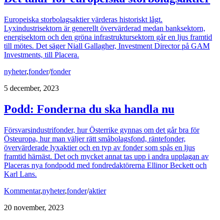
Europeiska storbolagsaktier värderas historiskt lågt.
Lyxindustrisektorn är generellt övervärderad medan banksektorn,
energisektorn och den gröna infrastruktursektorn går en ljus framtid
till mötes. Det säger Niall Gallagher, Investment Director på GAM
Investments, till Placera.
nyheter
,
fonder
/
fonder
5 december, 2023
Podd: Fonderna du ska handla nu
Försvarsindustrifonder, hur Österrike gynnas om det går bra för
Östeuropa, hur man väljer rätt småbolagsfond, räntefonder,
övervärderade lyxaktier och en typ av fonder som spås en ljus
framtid härnäst. Det och mycket annat tas upp i andra upplagan av
Placeras nya fondpodd med fondredaktörerna Ellinor Beckett och
Karl Lans.
Kommentar
,
nyheter
,
fonder
/
aktier
20 november, 2023