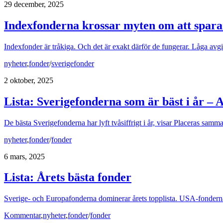
29 december, 2025
Indexfonderna krossar myten om att spara
Indexfonder är tråkiga. Och det är exakt därför de fungerar. Låga avgif
nyheter
,
fonder
/
sverigefonder
2 oktober, 2025
Lista: Sverigefonderna som är bäst i år – A
De bästa Sverigefonderna har lyft tvåsiffrigt i år, visar Placeras samm
nyheter
,
fonder
/
fonder
6 mars, 2025
Lista: Årets bästa fonder
Sverige- och Europafonderna dominerar årets topplista. USA-fonderna ha
Kommentar
,
nyheter
,
fonder
/
fonder