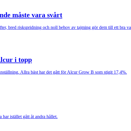
nde måste vara svårt
ter, bred riskspridning och noll behov av tajming gör dem till ett bra va
lcur i topp
anställning. Allra bäst har det gått för Alcur Grow B som stigit 17,4%.
r istället gått åt andra hållet.