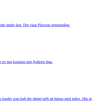
värde under året. Det visar Placeras genomgång.
en stor kontrast mot fjolårets lista.
fonder som haft det riktigt tufft att hänga med index. Här är