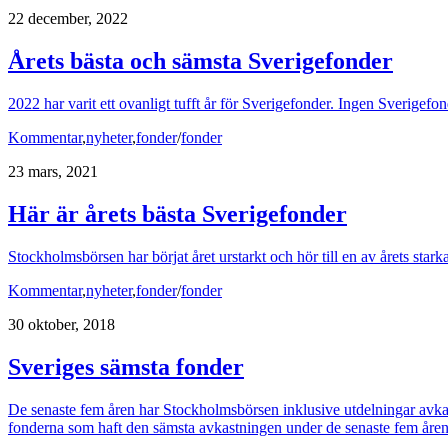
22 december, 2022
Årets bästa och sämsta Sverigefonder
2022 har varit ett ovanligt tufft år för Sverigefonder. Ingen Sverigef
Kommentar
,
nyheter
,
fonder
/
fonder
23 mars, 2021
Här är årets bästa Sverigefonder
Stockholmsbörsen har börjat året urstarkt och hör till en av årets starka
Kommentar
,
nyheter
,
fonder
/
fonder
30 oktober, 2018
Sveriges sämsta fonder
De senaste fem åren har Stockholmsbörsen inklusive utdelningar avkasta
fonderna som haft den sämsta avkastningen under de senaste fem åren