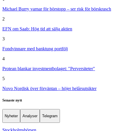
Michael Burry varnar för börstopp – ser risk för börskrasch
2
EFN om Saab: Hög tid att sälja aktien
3
Fondvinnare med banktung portfölj
4
Protean blankar investmentbolaget: "Perversiteter"
5
Novo Nordisk över förväntan – höjer helårsutsikter
Senaste nytt
Nyheter
Analyser
Telegram
Stockholmsbörsen