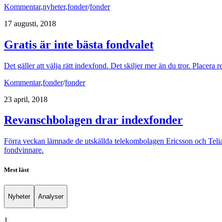
Kommentar
,
nyheter
,
fonder
/
fonder
17 augusti, 2018
Gratis är inte bästa fondvalet
Det gäller att välja rätt indexfond. Det skiljer mer än du tror. Placera 
Kommentar
,
fonder
/
fonder
23 april, 2018
Revanschbolagen drar indexfonder
Förra veckan lämnade de utskällda telekombolagen Ericsson och Telia 
fondvinnare.
Mest läst
Nyheter
Analyser
1