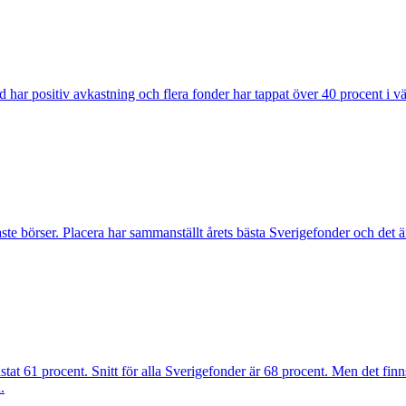
ond har positiv avkastning och flera fonder har tappat över 40 procent i 
ste börser. Placera har sammanställt årets bästa Sverigefonder och det är 
t 61 procent. Snitt för alla Sverigefonder är 68 procent. Men det finns 
.