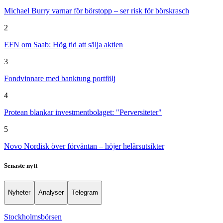
Michael Burry varnar för börstopp – ser risk för börskrasch
2
EFN om Saab: Hög tid att sälja aktien
3
Fondvinnare med banktung portfölj
4
Protean blankar investmentbolaget: "Perversiteter"
5
Novo Nordisk över förväntan – höjer helårsutsikter
Senaste nytt
Nyheter
Analyser
Telegram
Stockholmsbörsen