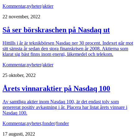
Kommentar
,
nyheter
/
aktier
22 november, 2022
Så ser börskraschen på Nasdaq ut
Hittills i år är teknikbörsen Nasdaq ner 30 procent. Indexet går mot
sitt sämsta år sedan den stora finanskrisen år 2008. Aktierna som
klarat sig bäst finns inom energi, läkemedel och telekom.
Kommentar
,
nyheter
/
aktier
25 oktober, 2022
Årets vinnaraktier på Nasdaq 100
Av samtliga aktier inom Nasdaq 100, är det endast tolv som
genererat positiv avkastning i år. Placera har listat årets vinnare i
Nasdaq 100.
Kommentar
,
nyheter
,
fonder
/
fonder
17 augusti, 2022