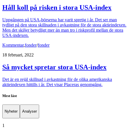
Håll koll på risken i stora USA-index
Uppgången på USA-börserna har varit spretig i år. Det ser man
tydligt på den stora skillnaden i avkastning för de stora aktieindexen.
Men det skiljer betydligt mer än man tro i riskprofil mellan de stora
USA-indexen.
Kommentar
,
fonder
/
fonder
18 februari, 2022
Så mycket spretar stora USA-index
Det är en rejäl skillnad i avkastning för de olika amerikanska
aktieindexen hittills i år. Det visar Placeras genomgång.
Mest läst
Nyheter
Analyser
1