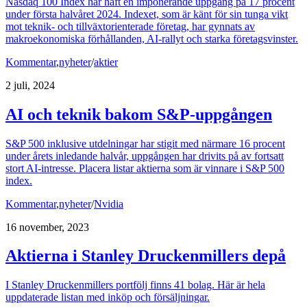
Nasdaq 100 Index har haft en imponerande uppgång på 17 procent
under första halvåret 2024. Indexet, som är känt för sin tunga vikt
mot teknik- och tillväxtorienterade företag, har gynnats av
makroekonomiska förhållanden, AI-rallyt och starka företagsvinster.
Kommentar
,
nyheter
/
aktier
2 juli, 2024
AI och teknik bakom S&P-uppgången
S&P 500 inklusive utdelningar har stigit med närmare 16 procent
under årets inledande halvår, uppgången har drivits på av fortsatt
stort AI-intresse. Placera listar aktierna som är vinnare i S&P 500
index.
Kommentar
,
nyheter
/
Nvidia
16 november, 2023
Aktierna i Stanley Druckenmillers depå
I Stanley Druckenmillers portfölj finns 41 bolag. Här är hela
uppdaterade listan med inköp och försäljningar.