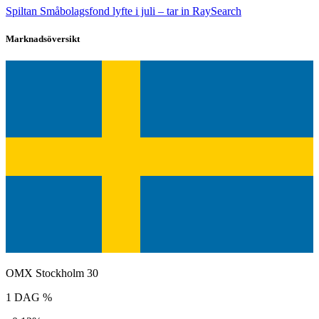
Spiltan Småbolagsfond lyfte i juli – tar in RaySearch
Marknadsöversikt
OMX Stockholm 30
1 DAG %