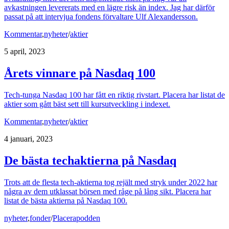
avkastningen levererats med en lägre risk än index. Jag har därför
passat på att intervjua fondens förvaltare Ulf Alexandersson.
Kommentar
,
nyheter
/
aktier
5 april, 2023
Årets vinnare på Nasdaq 100
Tech-tunga Nasdaq 100 har fått en riktig rivstart. Placera har listat de
aktier som gått bäst sett till kursutveckling i indexet.
Kommentar
,
nyheter
/
aktier
4 januari, 2023
De bästa techaktierna på Nasdaq
Trots att de flesta tech-aktierna tog rejält med stryk under 2022 har
några av dem utklassat börsen med råge på lång sikt. Placera har
listat de bästa aktierna på Nasdaq 100.
nyheter
,
fonder
/
Placerapodden