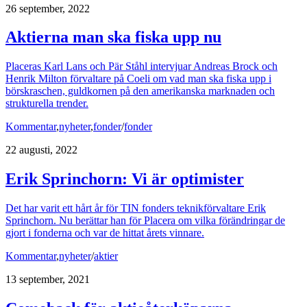
26 september, 2022
Aktierna man ska fiska upp nu
Placeras Karl Lans och Pär Ståhl intervjuar Andreas Brock och
Henrik Milton förvaltare på Coeli om vad man ska fiska upp i
börskraschen, guldkornen på den amerikanska marknaden och
strukturella trender.
Kommentar
,
nyheter
,
fonder
/
fonder
22 augusti, 2022
Erik Sprinchorn: Vi är optimister
Det har varit ett hårt år för TIN fonders teknikförvaltare Erik
Sprinchorn. Nu berättar han för Placera om vilka förändringar de
gjort i fonderna och var de hittat årets vinnare.
Kommentar
,
nyheter
/
aktier
13 september, 2021