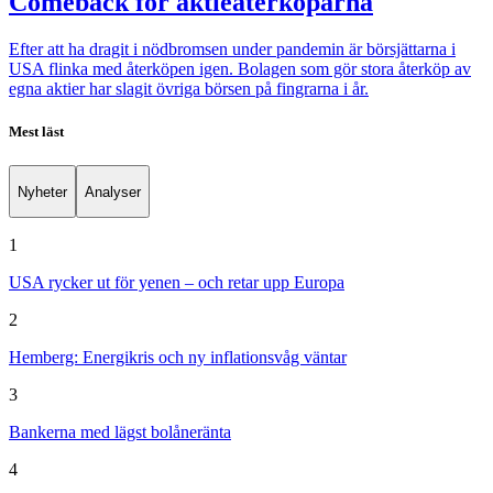
Comeback för aktieåterköparna
Efter att ha dragit i nödbromsen under pandemin är börsjättarna i
USA flinka med återköpen igen. Bolagen som gör stora återköp av
egna aktier har slagit övriga börsen på fingrarna i år.
Mest läst
Nyheter
Analyser
1
USA rycker ut för yenen – och retar upp Europa
2
Hemberg: Energikris och ny inflationsvåg väntar
3
Bankerna med lägst bolåneränta
4