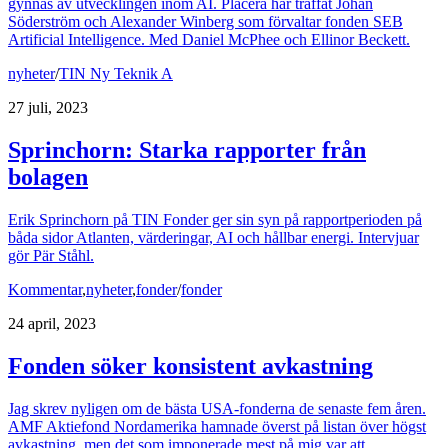
gynnas av utvecklingen inom AI. Placera har träffat Johan
Söderström och Alexander Winberg som förvaltar fonden SEB
Artificial Intelligence. Med Daniel McPhee och Ellinor Beckett.
nyheter
/
TIN Ny Teknik A
27 juli, 2023
Sprinchorn: Starka rapporter från
bolagen
Erik Sprinchorn på TIN Fonder ger sin syn på rapportperioden på
båda sidor Atlanten, värderingar, AI och hållbar energi. Intervjuar
gör Pär Ståhl.
Kommentar
,
nyheter
,
fonder
/
fonder
24 april, 2023
Fonden söker konsistent avkastning
Jag skrev nyligen om de bästa USA-fonderna de senaste fem åren.
AMF Aktiefond Nordamerika hamnade överst på listan över högst
avkastning, men det som imponerade mest på mig var att