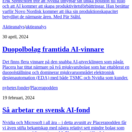
Erik Sprinchorn tror att Nvidia utnyttjar sin unika position till fullo
och att AI kommer att skapa produktivitetsförbättringar. Han berättar
varför Novo Nordisk kommer att öka sin produktionskapacitet
betydligt de närmaste åren. Med Pär Ståhl.
Aktieanalys
/
aktieanalys
30 april, 2024
Duopolbolag framtida AI-vinnare
Det finns flera vinnare på den snabba AI-utvecklingen som pågår.
Placera har tittat närmare på två mjukvarubolag som har ettablerat en
duopolställning och dominerar mjukvaruområdet elektronisk
designautomation (EDA) med både TSMC och Nvidia som kunder.
nyheter
,
fonder
/
Placerapodden
19 februari, 2024
Så arbetar en svensk AI-fond
Nvidia och Microsoft i all ära – i detta avsnitt av Placerapodden får
vi även stifta bekantskap med några relativt sett mindre bolag som