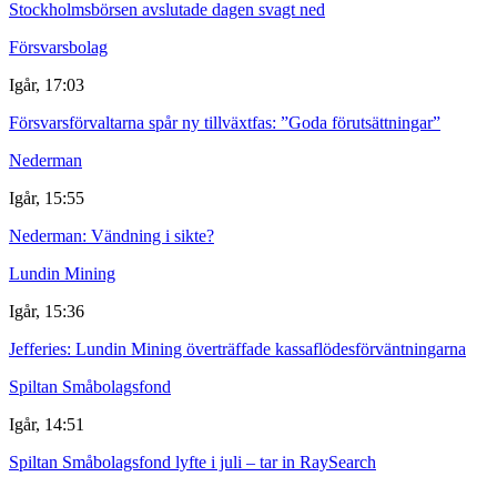
Stockholmsbörsen avslutade dagen svagt ned
Försvarsbolag
Igår, 17:03
Försvarsförvaltarna spår ny tillväxtfas: ”Goda förutsättningar”
Nederman
Igår, 15:55
Nederman: Vändning i sikte?
Lundin Mining
Igår, 15:36
Jefferies: Lundin Mining överträffade kassaflödesförväntningarna
Spiltan Småbolagsfond
Igår, 14:51
Spiltan Småbolagsfond lyfte i juli – tar in RaySearch