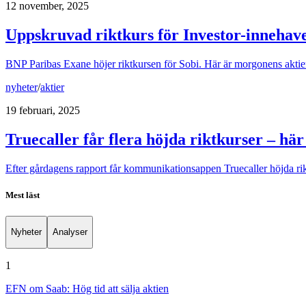
12 november, 2025
Uppskruvad riktkurs för Investor-innehav
BNP Paribas Exane höjer riktkursen för Sobi. Här är morgonens akti
nyheter
/
aktier
19 februari, 2025
Truecaller får flera höjda riktkurser – hä
Efter gårdagens rapport får kommunikationsappen Truecaller höjda rik
Mest läst
Nyheter
Analyser
1
EFN om Saab: Hög tid att sälja aktien