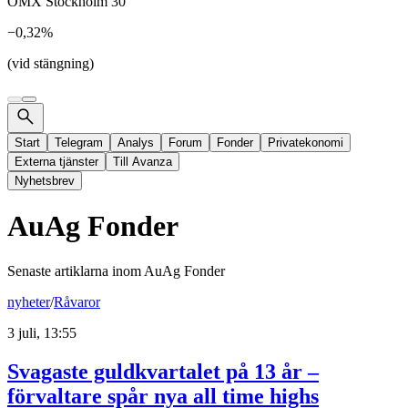
OMX Stockholm 30
−0,32%
(vid stängning)
Start
Telegram
Analys
Forum
Fonder
Privatekonomi
Externa tjänster
Till Avanza
Nyhetsbrev
AuAg Fonder
Senaste artiklarna inom
AuAg Fonder
nyheter
/
Råvaror
3 juli, 13:55
Svagaste guldkvartalet på 13 år –
förvaltare spår nya all time highs