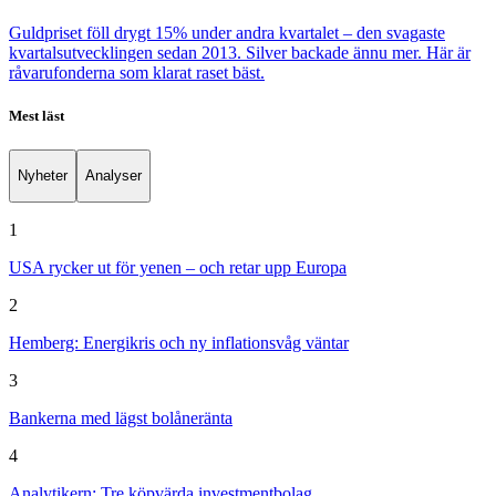
Guldpriset föll drygt 15% under andra kvartalet – den svagaste
kvartalsutvecklingen sedan 2013. Silver backade ännu mer. Här är
råvarufonderna som klarat raset bäst.
Mest läst
Nyheter
Analyser
1
USA rycker ut för yenen – och retar upp Europa
2
Hemberg: Energikris och ny inflationsvåg väntar
3
Bankerna med lägst bolåneränta
4
Analytikern: Tre köpvärda investmentbolag