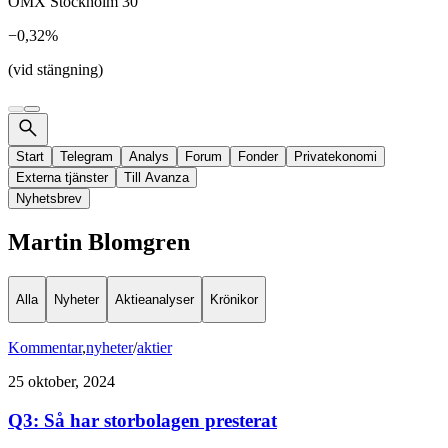
OMX Stockholm 30
−0,32%
(vid stängning)
Start
Telegram
Analys
Forum
Fonder
Privatekonomi
Externa tjänster
Till Avanza
Nyhetsbrev
Martin Blomgren
Alla
Nyheter
Aktieanalyser
Krönikor
Kommentar
,
nyheter
/
aktier
25 oktober, 2024
Q3: Så har storbolagen presterat