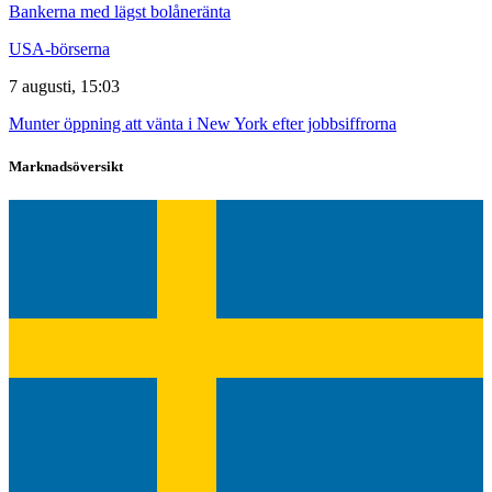
Bankerna med lägst bolåneränta
USA-börserna
7 augusti, 15:03
Munter öppning att vänta i New York efter jobbsiffrorna
Marknadsöversikt