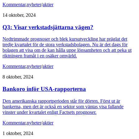
Kommentar
,
nyheter
/
aktier
14 oktober, 2024
Q3: Visar verkstadsjättarna vägen?
Nedtrimmade prognoser och blek kursutveckling har präglat det
tredje kvartalet för de stora verkstadsbolagen. Nu är det dags för
bolagen att visa om de kan hålla uppe lönsamheten och att peka ut
riktningen framåt i en osäker omvärld.
Kommentar
,
nyheter
/
aktier
8 oktober, 2024
Bankoro inför USA-rapporterna
Den amerikanska rapportperioden står för dörren. Först ut är
bankerna, men det är också en sektor som väntas visa fallande
vinster under kvartalet enligt Factsets prognoser.
Kommentar
,
nyheter
/
aktier
1 oktober, 2024