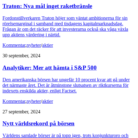
Traton: Nya mål inget raketbränsle
Fordonstillverkaren Traton höjer som väntat ambitionerna för sin
rörelsemarginal i samband med tisdagens kapitalmarknadsdag.
Frågan är om det räcker för att investerarna också ska våga växla
upp aktiens värdering i närtid.
Kommentar
,
nyheter
/
aktier
30 september, 2024
Analytiker: Mer att hämta i S&P 500
Den amerikanska börsen har ungefär 10 procent kvar att gå under
det närmaste året. Det är åtminstone slutsatsen av riktkurserna för
indexets enskilda aktier, enligt Factset.
Kommentar
,
nyheter
/
aktier
27 september, 2024
Nytt världsrekord på börsen
Världens samlade börser är på topp igen, trots konjunkturoro och