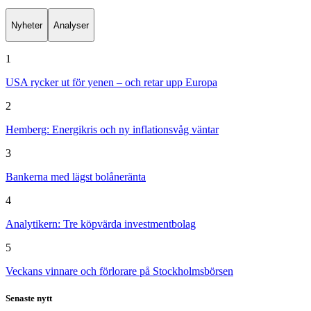
Nyheter
Analyser
1
USA rycker ut för yenen – och retar upp Europa
2
Hemberg: Energikris och ny inflationsvåg väntar
3
Bankerna med lägst bolåneränta
4
Analytikern: Tre köpvärda investmentbolag
5
Veckans vinnare och förlorare på Stockholmsbörsen
Senaste nytt