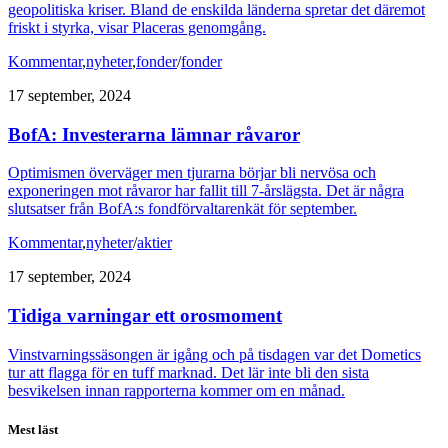
geopolitiska kriser. Bland de enskilda länderna spretar det däremot
friskt i styrka, visar Placeras genomgång.
Kommentar
,
nyheter
,
fonder
/
fonder
17 september, 2024
BofA: Investerarna lämnar råvaror
Optimismen överväger men tjurarna börjar bli nervösa och
exponeringen mot råvaror har fallit till 7-årslägsta. Det är några
slutsatser från BofA:s fondförvaltarenkät för september.
Kommentar
,
nyheter
/
aktier
17 september, 2024
Tidiga varningar ett orosmoment
Vinstvarningssäsongen är igång och på tisdagen var det Dometics
tur att flagga för en tuff marknad. Det lär inte bli den sista
besvikelsen innan rapporterna kommer om en månad.
Mest läst