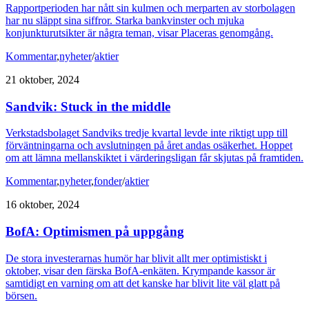
Rapportperioden har nått sin kulmen och merparten av storbolagen
har nu släppt sina siffror. Starka bankvinster och mjuka
konjunkturutsikter är några teman, visar Placeras genomgång.
Kommentar
,
nyheter
/
aktier
21 oktober, 2024
Sandvik: Stuck in the middle
Verkstadsbolaget Sandviks tredje kvartal levde inte riktigt upp till
förväntningarna och avslutningen på året andas osäkerhet. Hoppet
om att lämna mellanskiktet i värderingsligan får skjutas på framtiden.
Kommentar
,
nyheter
,
fonder
/
aktier
16 oktober, 2024
BofA: Optimismen på uppgång
De stora investerarnas humör har blivit allt mer optimistiskt i
oktober, visar den färska BofA-enkäten. Krympande kassor är
samtidigt en varning om att det kanske har blivit lite väl glatt på
börsen.