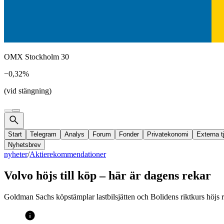
OMX Stockholm 30
−0,32%
(vid stängning)
Start
Telegram
Analys
Forum
Fonder
Privatekonomi
Externa t
Nyhetsbrev
nyheter
/
Aktierekommendationer
Volvo höjs till köp – här är dagens rekar
Goldman Sachs köpstämplar lastbilsjätten och Bolidens riktkurs höjs