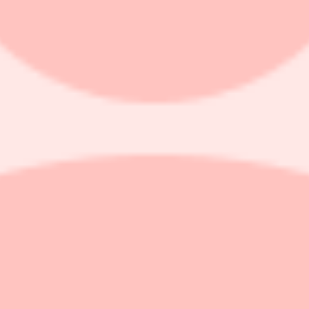
0 dollar
), upprepar jämvikt
nor (78), upprepar köp
86), upprepar övervikt
00), upprepar köp
), upprepar underperform