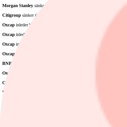
Morgan Stanley
sänker riktkursen för
SCA
till 125 kronor (134), up
Citigroup
sänker riktkursen för
Hacksaw
till 100 kronor (108), uppr
Oxcap
inleder bevakning på
BMW
med undervikt och riktkurs 90 eu
Oxcap
inleder bevakning på
Stellantis
med övervikt och riktkurs 12 
Oxcap
inleder bevakning på
Porsche AG
med neutral och riktkurs 4
Oxcap
inleder bevakning på
Mercedes-Benz Group
med neutral och
BNP Paribas Exane
sänker
Logitech
till neutral (outperform), riktk
Oxcap
inleder bevakning på
Renault
med undervikt och riktkurs 34 
Cantor Fitzgerald
höjer
Airbnb
till neutral (undervikt), riktkurs 141
Wolfe Research
höjer
Adyen
till outperform (sector perform), riktku
Barclays
höjer
Boliden
till jämvikt (undervikt), riktkurs 565 kronor
JP Morgan
sänker
Alcoa
till undervikt (neutral)
Deutsche Bank
sänker
Antofagasta
till sälj (behåll), riktkurs 28 pun