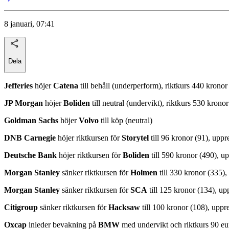
8 januari, 07:41
Dela
Jefferies
höjer
Catena
till behåll (underperform), riktkurs 440 kronor
JP Morgan
höjer
Boliden
till neutral (undervikt), riktkurs 530 kronor
Goldman Sachs
höjer
Volvo
till köp (neutral)
DNB Carnegie
höjer riktkursen för
Storytel
till 96 kronor (91), upp
Deutsche Bank
höjer riktkursen för
Boliden
till 590 kronor (490), u
Morgan Stanley
sänker riktkursen för
Holmen
till 330 kronor (335),
Morgan Stanley
sänker riktkursen för
SCA
till 125 kronor (134), up
Citigroup
sänker riktkursen för
Hacksaw
till 100 kronor (108), uppr
Oxcap
inleder bevakning på
BMW
med undervikt och riktkurs 90 eu