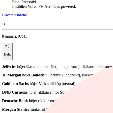
Foto: Pressbild
Lastbilen Volvo FH Aero Gas-powered.
Placera/Finwire
8 januari, 07:41
Dela
Jefferies
höjer
Catena
till behåll (underperform), riktkurs 440 kronor
JP Morgan
höjer
Boliden
till neutral (undervikt), riktkurs 530 kronor
Goldman Sachs
höjer
Volvo
till köp (neutral)
DNB Carnegie
höjer riktkursen för
Storytel
till 96 kronor (91), upp
Deutsche Bank
höjer riktkursen för
Boliden
till 590 kronor (490), u
Morgan Stanley
sänker riktkursen för
Holmen
till 330 kronor (335),