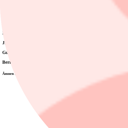
Cantor Fitzgerald
höjer
Alphabet
till övervikt (neutral), riktkurs 37
Arctic
höjer
Atea
till köp (behåll), riktkurs 180 norska kronor (160)
Barclays
höjer riktkursen för
Norsk Hydro
till 80 norska kronor (70
Deutsche Bank
höjer riktkursen för
Norsk Hydro
till 88 norska kro
JP Morgan
höjer riktkursen för
Norsk Hydro
till 99 norska kronor (
Goldman Sachs
höjer riktkursen för
Vestas
till 203 danska kronor (2
Bernstein
sänker riktkursen för
Pandora
till 550 danska kronor (630
Ämnen i artikeln
Aktierekommendationer
Volvo
Boliden
Vestas
Pandora