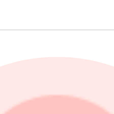
repar köp
pprepar köp
 upprepar undervikt