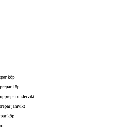
repar köp
pprepar köp
 upprepar undervikt
prepar jämvikt
epar köp
ro