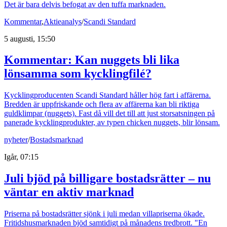
Det är bara delvis befogat av den tuffa marknaden.
Kommentar
,
Aktieanalys
/
Scandi Standard
5 augusti, 15:50
Kommentar: Kan nuggets bli lika
lönsamma som kycklingfilé?
Kycklingproducenten Scandi Standard håller hög fart i affärerna.
Bredden är uppfriskande och flera av affärerna kan bli riktiga
guldklimpar (nuggets). Fast då vill det till att just storsatsningen på
panerade kycklingprodukter, av typen chicken nuggets, blir lönsam.
nyheter
/
Bostadsmarknad
Igår, 07:15
Juli bjöd på billigare bostadsrätter – nu
väntar en aktiv marknad
Priserna på bostadsrätter sjönk i juli medan villapriserna ökade.
Fritidshusmarknaden bjöd samtidigt på månadens tredbrott. "En