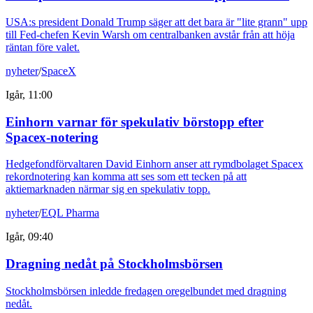
USA:s president Donald Trump säger att det bara är "lite grann" upp
till Fed-chefen Kevin Warsh om centralbanken avstår från att höja
räntan före valet.
nyheter
/
SpaceX
Igår, 11:00
Einhorn varnar för spekulativ börstopp efter
Spacex-notering
Hedgefondförvaltaren David Einhorn anser att rymdbolaget Spacex
rekordnotering kan komma att ses som ett tecken på att
aktiemarknaden närmar sig en spekulativ topp.
nyheter
/
EQL Pharma
Igår, 09:40
Dragning nedåt på Stockholmsbörsen
Stockholmsbörsen inledde fredagen oregelbundet med dragning
nedåt.