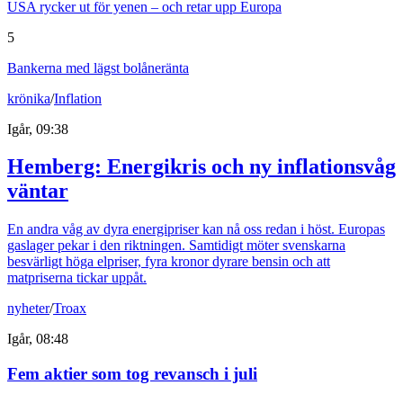
USA rycker ut för yenen – och retar upp Europa
5
Bankerna med lägst bolåneränta
krönika
/
Inflation
Igår, 09:38
Hemberg: Energikris och ny inflationsvåg
väntar
En andra våg av dyra energipriser kan nå oss redan i höst. Europas
gaslager pekar i den riktningen. Samtidigt möter svenskarna
besvärligt höga elpriser, fyra kronor dyrare bensin och att
matpriserna tickar uppåt.
nyheter
/
Troax
Igår, 08:48
Fem aktier som tog revansch i juli