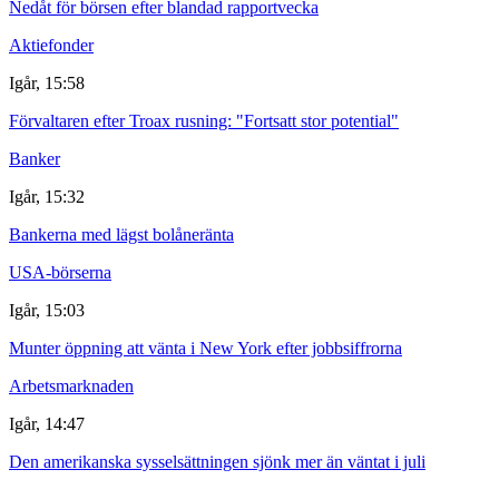
Nedåt för börsen efter blandad rapportvecka
Aktiefonder
Igår, 15:58
Förvaltaren efter Troax rusning: "Fortsatt stor potential"
Banker
Igår, 15:32
Bankerna med lägst bolåneränta
USA-börserna
Igår, 15:03
Munter öppning att vänta i New York efter jobbsiffrorna
Arbetsmarknaden
Igår, 14:47
Den amerikanska sysselsättningen sjönk mer än väntat i juli