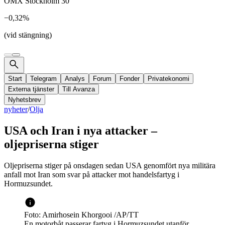
OMX Stockholm 30
−0,32%
(vid stängning)
Start
Telegram
Analys
Forum
Fonder
Privatekonomi
Externa tjänster
Till Avanza
Nyhetsbrev
nyheter
/
Olja
USA och Iran i nya attacker –
oljepriserna stiger
Oljepriserna stiger på onsdagen sedan USA genomfört nya militära
anfall mot Iran som svar på attacker mot handelsfartyg i
Hormuzsundet.
Foto: Amirhosein Khorgooi /AP/TT
En motorbåt passerar fartyg i Hormuzsundet utanför