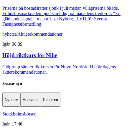
Priserna på bostadsrätter sjönk i juli medan villapriserna ökade.
Fritidshusmarknaden bjöd samtidigt på månadens tredbrott. "En
glädjande signal", menar Liza Nyberg, tf VD för Svensk
Fastighetsförmedling.
nyheter
/
Aktierekommendationer
Igår, 08:39
Höjd riktkurs för Nibe
Citigroup sänker riktkursen för Novo Nordisk. Här är dagens
aktierekommendationer.
Senaste nytt
Nyheter
Analyser
Telegram
Stockholmsbörsen
Igår, 17:46