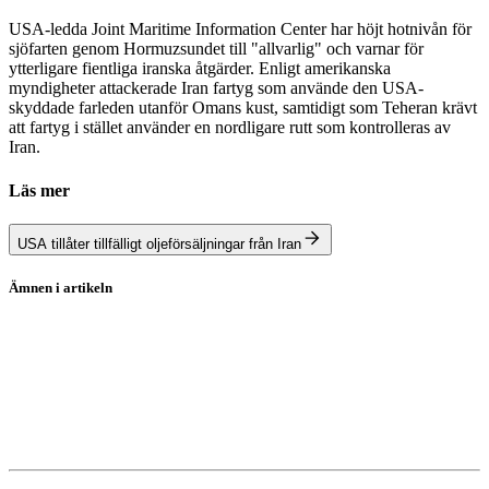
USA-ledda Joint Maritime Information Center har höjt hotnivån för
sjöfarten genom Hormuzsundet till "allvarlig" och varnar för
ytterligare fientliga iranska åtgärder. Enligt amerikanska
myndigheter attackerade Iran fartyg som använde den USA-
skyddade farleden utanför Omans kust, samtidigt som Teheran krävt
att fartyg i stället använder en nordligare rutt som kontrolleras av
Iran.
Läs mer
USA tillåter tillfälligt oljeförsäljningar från Iran
Ämnen i artikeln
Olja
Krig
USA
Iran