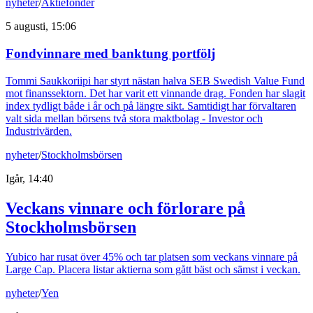
nyheter
/
Aktiefonder
5 augusti, 15:06
Fondvinnare med banktung portfölj
Tommi Saukkoriipi har styrt nästan halva SEB Swedish Value Fund
mot finanssektorn. Det har varit ett vinnande drag. Fonden har slagit
index tydligt både i år och på längre sikt. Samtidigt har förvaltaren
valt sida mellan börsens två stora maktbolag - Investor och
Industrivärden.
nyheter
/
Stockholmsbörsen
Igår, 14:40
Veckans vinnare och förlorare på
Stockholmsbörsen
Yubico har rusat över 45% och tar platsen som veckans vinnare på
Large Cap. Placera listar aktierna som gått bäst och sämst i veckan.
nyheter
/
Yen