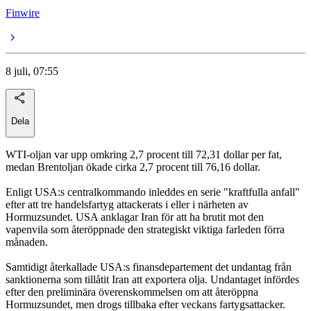
Finwire
8 juli, 07:55
Dela
WTI-oljan var upp omkring 2,7 procent till 72,31 dollar per fat,
medan Brentoljan ökade cirka 2,7 procent till 76,16 dollar.
Enligt USA:s centralkommando inleddes en serie "kraftfulla anfall"
efter att tre handelsfartyg attackerats i eller i närheten av
Hormuzsundet. USA anklagar Iran för att ha brutit mot den
vapenvila som återöppnade den strategiskt viktiga farleden förra
månaden.
Samtidigt återkallade USA:s finansdepartement det undantag från
sanktionerna som tillåtit Iran att exportera olja. Undantaget infördes
efter den preliminära överenskommelsen om att återöppna
Hormuzsundet, men drogs tillbaka efter veckans fartygsattacker.