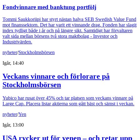
Fondvinnare med banktung portfölj
Tommi Saukkoriipi har styrt nästan halva SEB Swedish Value Fund
mot finanssektorn. Det har varit ett vinnande drag. Fonden har slagit
index tydligt både i år och på längre sikt. Samtidigt har förvaltaren
valt sida mellan börsens två stora maktbolag - Investor och
Industrivärden.
nyheter
/
Stockholmsbörsen
Igår, 14:40
Veckans vinnare och förlorare på
Stockholmsbörsen
Yubico har rusat över 45% och tar platsen som veckans vinnare på
Large Cap. Placera listar aktierna som gått bäst och sämst i veckan.
nyheter
/
Yen
Igår, 13:00
USA rycker ut för yenen – och retar upp