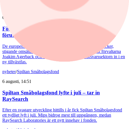
nyheter
/
Försvarsbolag
6 augusti, 17:03
Försvarsförvaltarna spår ny tillväxtfas: ”Goda
förutsättningar”
De europeiska försvarsbolagen visar rekordstora orderböcker,
stigande omsättning och förbättrade marginaler. Enligt förvaltarna
Joakim Agerback och Shayan Heidari går nu försvarssektorn in i en
ny tillväxtfas.
nyheter
/
Spiltan Småbolagsfond
6 augusti, 14:51
Spiltan Småbolagsfond lyfte i juli – tar in
RaySearch
Efter en svagare utveckling hittills i år fick Spiltan Småbolagsfond
ett tydligt lyft i juli. Mips bidrog mest till uppgången, medan
RaySearch Laboratories är ett nytt innehav i fonden.