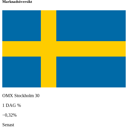
Marknadsöversikt
OMX Stockholm 30
1 DAG %
−0,32%
Senast