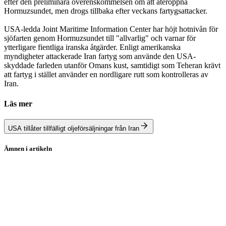
efter den preliminära överenskommelsen om att återöppna
Hormuzsundet, men drogs tillbaka efter veckans fartygsattacker.
USA-ledda Joint Maritime Information Center har höjt hotnivån för
sjöfarten genom Hormuzsundet till "allvarlig" och varnar för
ytterligare fientliga iranska åtgärder. Enligt amerikanska
myndigheter attackerade Iran fartyg som använde den USA-
skyddade farleden utanför Omans kust, samtidigt som Teheran krävt
att fartyg i stället använder en nordligare rutt som kontrolleras av
Iran.
Läs mer
USA tillåter tillfälligt oljeförsäljningar från Iran
Ämnen i artikeln
Olja
Krig
USA
Iran