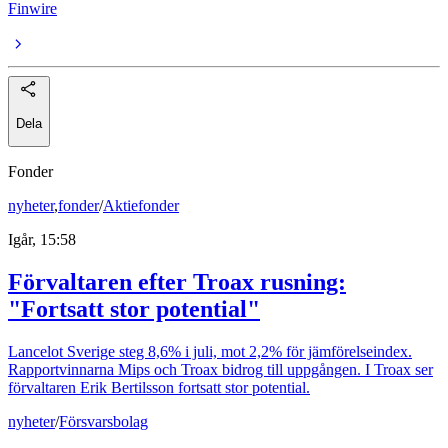
Finwire
Dela
Fonder
nyheter
,
fonder
/
Aktiefonder
Igår, 15:58
Förvaltaren efter Troax rusning:
"Fortsatt stor potential"
Lancelot Sverige steg 8,6% i juli, mot 2,2% för jämförelseindex.
Rapportvinnarna Mips och Troax bidrog till uppgången. I Troax ser
förvaltaren Erik Bertilsson fortsatt stor potential.
nyheter
/
Försvarsbolag