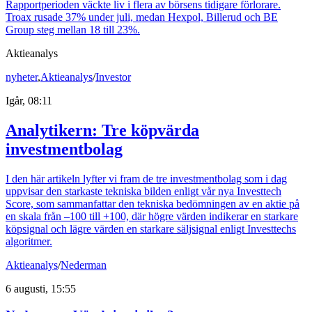
Rapportperioden väckte liv i flera av börsens tidigare förlorare.
Troax rusade 37% under juli, medan Hexpol, Billerud och BE
Group steg mellan 18 till 23%.
Aktieanalys
nyheter
,
Aktieanalys
/
Investor
Igår, 08:11
Analytikern: Tre köpvärda
investmentbolag
I den här artikeln lyfter vi fram de tre investmentbolag som i dag
uppvisar den starkaste tekniska bilden enligt vår nya Investtech
Score, som sammanfattar den tekniska bedömningen av en aktie på
en skala från –100 till +100, där högre värden indikerar en starkare
köpsignal och lägre värden en starkare säljsignal enligt Investtechs
algoritmer.
Aktieanalys
/
Nederman
6 augusti, 15:55