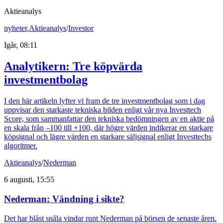
Aktieanalys
nyheter
,
Aktieanalys
/
Investor
Igår, 08:11
Analytikern: Tre köpvärda
investmentbolag
I den här artikeln lyfter vi fram de tre investmentbolag som i dag
uppvisar den starkaste tekniska bilden enligt vår nya Investtech
Score, som sammanfattar den tekniska bedömningen av en aktie på
en skala från –100 till +100, där högre värden indikerar en starkare
köpsignal och lägre värden en starkare säljsignal enligt Investtechs
algoritmer.
Aktieanalys
/
Nederman
6 augusti, 15:55
Nederman: Vändning i sikte?
Det har blåst snåla vindar runt Nederman på börsen de senaste åren.