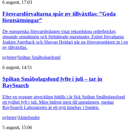
6 augusti, 17:03
Försvarsförvaltarna spår ny tillväxtfas: ”Goda
förutsättningar”
De europeiska försvarsbolagen visar rekordstora orderböcker,
stigande omsättning och förbättrade marginaler. Enligt förvaltarna
Joakim Agerback och Shayan Heidari går nu försvarssektorn in i en
ny tillväxtfas.
nyheter
/
Spiltan Småbolagsfond
6 augusti, 14:51
Spiltan Småbolagsfond lyfte i juli – tar in
RaySearch
Efter en svagare utveckling hittills i år fick Spiltan Småbolagsfond
ett tydligt lyft i juli. Mips bidrog mest till uppgången, medan
RaySearch Laboratories är ett nytt innehav i fonden.
nyheter
/
Aktiefonder
5 augusti, 15:06