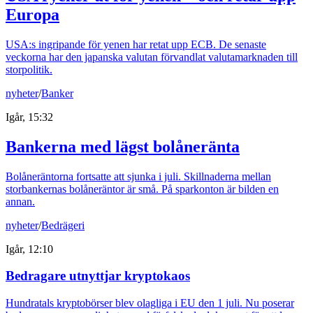
Europa
USA:s ingripande för yenen har retat upp ECB. De senaste
veckorna har den japanska valutan förvandlat valutamarknaden till
storpolitik.
nyheter
/
Banker
Igår, 15:32
Bankerna med lägst bolåneränta
Bolåneräntorna fortsatte att sjunka i juli. Skillnaderna mellan
storbankernas bolåneräntor är små. På sparkonton är bilden en
annan.
nyheter
/
Bedrägeri
Igår, 12:10
Bedragare utnyttjar kryptokaos
Hundratals kryptobörser blev olagliga i EU den 1 juli. Nu poserar