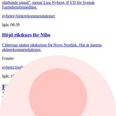
glädjande signal", menar Liza Nyberg, tf VD för Svensk
Fastighetsförmedling.
nyheter
/
Aktierekommendationer
Igår, 08:39
Höjd riktkurs för Nibe
Citigroup sänker riktkursen för Novo Nordisk. Här är dagens
aktierekommendationer.
Fonder
nyheter
,
fonder
/
Aktiefonder
Igår, 15:58
Förvaltaren efter Troax rusning:
"Fortsatt stor potential"
Lancelot Sverige steg 8,6% i juli, mot 2,2% för jämförelseindex.
Rapportvinnarna Mips och Troax bidrog till uppgången. I Troax ser
förvaltaren Erik Bertilsson fortsatt stor potential.