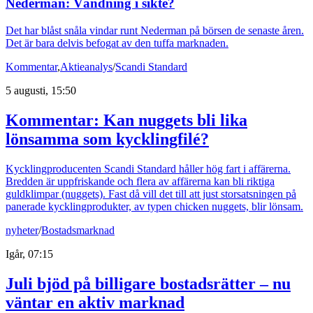
Nederman: Vändning i sikte?
Det har blåst snåla vindar runt Nederman på börsen de senaste åren.
Det är bara delvis befogat av den tuffa marknaden.
Kommentar
,
Aktieanalys
/
Scandi Standard
5 augusti, 15:50
Kommentar: Kan nuggets bli lika
lönsamma som kycklingfilé?
Kycklingproducenten Scandi Standard håller hög fart i affärerna.
Bredden är uppfriskande och flera av affärerna kan bli riktiga
guldklimpar (nuggets). Fast då vill det till att just storsatsningen på
panerade kycklingprodukter, av typen chicken nuggets, blir lönsam.
nyheter
/
Bostadsmarknad
Igår, 07:15
Juli bjöd på billigare bostadsrätter – nu
väntar en aktiv marknad