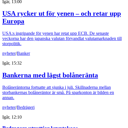
Igår, 13:00
USA rycker ut för yenen – och retar upp
Europa
USA:s ingripande för yenen har retat upp ECB. De senaste
veckorna har den japanska valutan förvandlat valutamarknaden till
storpolitik.
nyheter
/
Banker
Igår, 15:32
Bankerna med lägst bolåneränta
Bolåneräntorna fortsatte att sjunka i juli. Skillnaderna mellan
storbankernas bolåneräntor är små. På sparkonton är bilden en
annan.
nyheter
/
Bedrägeri
Igår, 12:10