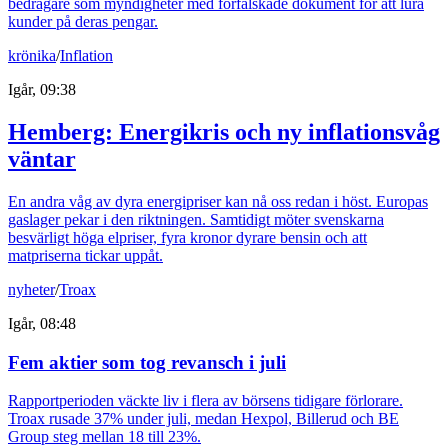
bedragare som myndigheter med förfalskade dokument för att lura
kunder på deras pengar.
krönika
/
Inflation
Igår, 09:38
Hemberg: Energikris och ny inflationsvåg
väntar
En andra våg av dyra energipriser kan nå oss redan i höst. Europas
gaslager pekar i den riktningen. Samtidigt möter svenskarna
besvärligt höga elpriser, fyra kronor dyrare bensin och att
matpriserna tickar uppåt.
nyheter
/
Troax
Igår, 08:48
Fem aktier som tog revansch i juli
Rapportperioden väckte liv i flera av börsens tidigare förlorare.
Troax rusade 37% under juli, medan Hexpol, Billerud och BE
Group steg mellan 18 till 23%.