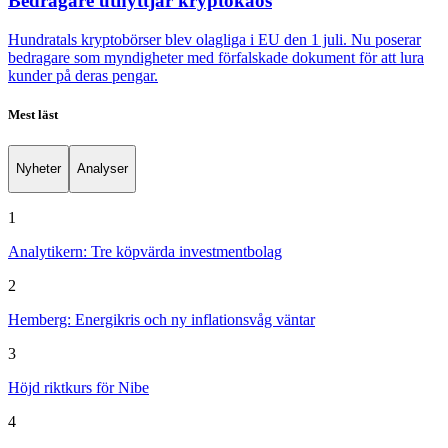
Bedragare utnyttjar kryptokaos
Hundratals kryptobörser blev olagliga i EU den 1 juli. Nu poserar
bedragare som myndigheter med förfalskade dokument för att lura
kunder på deras pengar.
Mest läst
Nyheter
Analyser
1
Analytikern: Tre köpvärda investmentbolag
2
Hemberg: Energikris och ny inflationsvåg väntar
3
Höjd riktkurs för Nibe
4