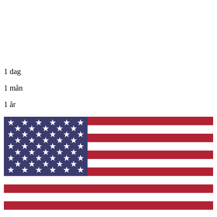
1 dag
1 mån
1 år