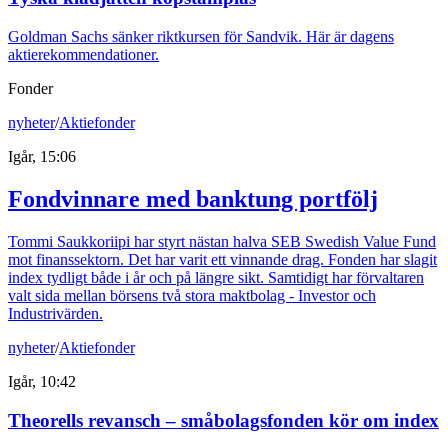
Goldman Sachs sänker riktkursen för Sandvik. Här är dagens
aktierekommendationer.
Fonder
nyheter
/
Aktiefonder
Igår, 15:06
Fondvinnare med banktung portfölj
Tommi Saukkoriipi har styrt nästan halva SEB Swedish Value Fund
mot finanssektorn. Det har varit ett vinnande drag. Fonden har slagit
index tydligt både i år och på längre sikt. Samtidigt har förvaltaren
valt sida mellan börsens två stora maktbolag - Investor och
Industrivärden.
nyheter
/
Aktiefonder
Igår, 10:42
Theorells revansch – småbolagsfonden kör om index