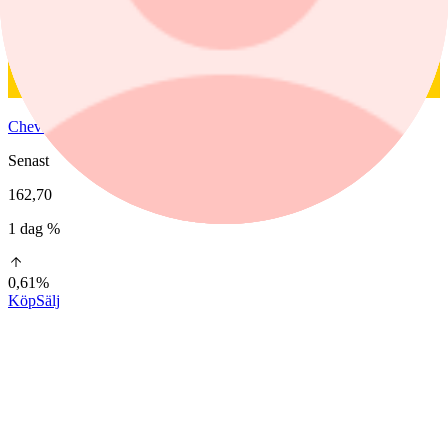
Chevron
Senast
162,70
1 dag %
0,61%
Köp
Sälj