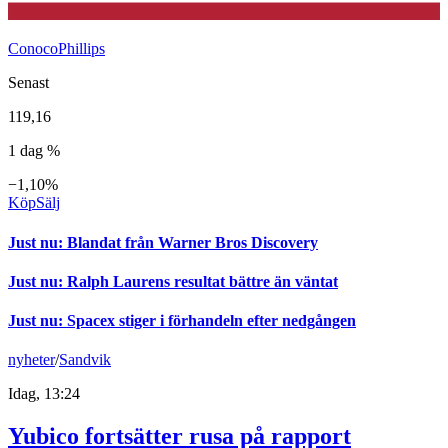
ConocoPhillips
Senast
119,16
1 dag %
−1,10%
Köp
Sälj
Just nu
:
Blandat från Warner Bros Discovery
Just nu
:
Ralph Laurens resultat bättre än väntat
Just nu
:
Spacex stiger i förhandeln efter nedgången
nyheter
/
Sandvik
Idag, 13:24
Yubico fortsätter rusa på rapport