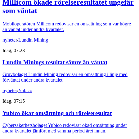
Millicom ökade rörelseresultatet ungefär
som väntat
Mobiloperatören Millicom redovisar en omsättning som var högre
än väntat under andra kvartalet.
nyheter
/
Lundin Mining
Idag, 07:23
Lundin Minings resultat sämre än väntat
Gruvbolaget Lundin Mining redovisar en omsättning i linje med
förväntat under andra kvartalet.
nyheter
/
Yubico
Idag, 07:15
Yubico ökar omsättning och rörelseresultat
Cybersäkerhetsbolaget Yubico redovisar ökad omsättning under
andra kvartalet jämfört med samma period året innan.