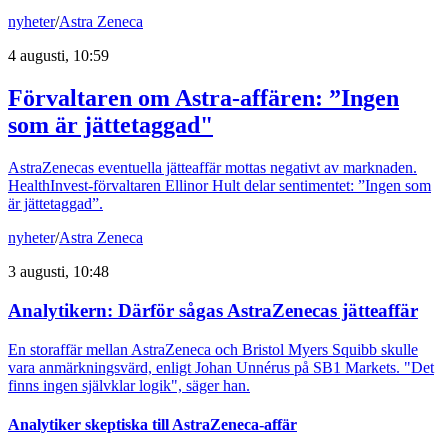
nyheter
/
Astra Zeneca
4 augusti, 10:59
Förvaltaren om Astra-affären: ”Ingen
som är jättetaggad"
AstraZenecas eventuella jätteaffär mottas negativt av marknaden.
HealthInvest-förvaltaren Ellinor Hult delar sentimentet: ”Ingen som
är jättetaggad”.
nyheter
/
Astra Zeneca
3 augusti, 10:48
Analytikern: Därför sågas AstraZenecas jätteaffär
En storaffär mellan AstraZeneca och Bristol Myers Squibb skulle
vara anmärkningsvärd, enligt Johan Unnérus på SB1 Markets. "Det
finns ingen självklar logik", säger han.
Analytiker skeptiska till AstraZeneca-affär