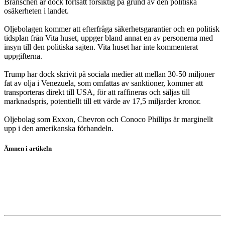
Branschen är dock fortsatt försiktig på grund av den politiska
osäkerheten i landet.
Oljebolagen kommer att efterfråga säkerhetsgarantier och en politisk
tidsplan från Vita huset, uppger bland annat en av personerna med
insyn till den politiska sajten. Vita huset har inte kommenterat
uppgifterna.
Trump har dock skrivit på sociala medier att mellan 30-50 miljoner
fat av olja i Venezuela, som omfattas av sanktioner, kommer att
transporteras direkt till USA, för att raffineras och säljas till
marknadspris, potentiellt till ett värde av 17,5 miljarder kronor.
Oljebolag som Exxon, Chevron och Conoco Phillips är marginellt
upp i den amerikanska förhandeln.
Ämnen i artikeln
Chevron
Exxon Mobil
ConocoPhillips