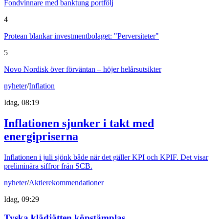
Fondvinnare med banktung portfölj
4
Protean blankar investmentbolaget: "Perversiteter"
5
Novo Nordisk över förväntan – höjer helårsutsikter
nyheter
/
Inflation
Idag, 08:19
Inflationen sjunker i takt med
energipriserna
Inflationen i juli sjönk både när det gäller KPI och KPIF. Det visar
preliminära siffror från SCB.
nyheter
/
Aktierekommendationer
Idag, 09:29
Tyska klädjätten köpstämplas