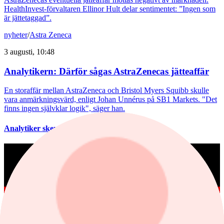
HealthInvest-förvaltaren Ellinor Hult delar sentimentet: ”Ingen som
är jättetaggad”.
nyheter
/
Astra Zeneca
3 augusti, 10:48
Analytikern: Därför sågas AstraZenecas jätteaffär
En storaffär mellan AstraZeneca och Bristol Myers Squibb skulle
vara anmärkningsvärd, enligt Johan Unnérus på SB1 Markets. "Det
finns ingen självklar logik", säger han.
Analytiker skeptiska till AstraZeneca-affär