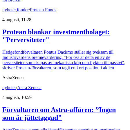
nyheter
,
fonder
/
Protean Funds
4 augusti, 11:28
Protean blankar investmentbolaget:
"Perversiteter"
Hedgefondförvaltaren Pontus Dackmo ställer sig tveksam till
Industrivärdens premievärdering. "För oss är detta en av de
perversiteter som skapas av mekaniska köp och flykten till passivt",
skriver Protean-förvaltaren, som tagit en kort position i aktien.
AstraZeneca
nyheter
/
Astra Zeneca
4 augusti, 10:59
Förvaltaren om Astra-affären: ”Ingen
som är jättetaggad"
AstraZenecas eventuella jätteaffär mottas negativt av marknaden.