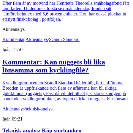
Efter flera år av motvind har Henrietta Theorells småbolagsfond fått
upp farten. Under årets första sex månader slog fonden sitt
jämförelseindex med 5,6 procentenheter. Hon har också plockat in
ett nytt finskt bolag i portföljen.
Aktieanalys
Kommentar
,
Aktieanalys
/
Scandi Standard
Igår, 15:50
Kommentar: Kan nuggets bli lika
lönsamma som kycklingfilé?
Kycklingproducenten Scandi Standard håller hög fart i affärerna.
Bredden är uppfriskande och flera av affärerna kan bli riktiga
guldklimpar (nuggets). Fast då vill det till att just storsatsningen på
panerade kycklingprodukter, av typen chicken nuggets, blir lönsam.
Aktieanalys
/
teknisk-analys
Igår, 09:21
Teknisk analys: Köp storbanken