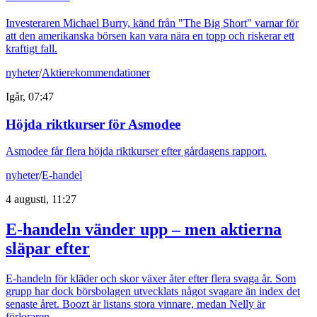
Investeraren Michael Burry, känd från "The Big Short" varnar för
att den amerikanska börsen kan vara nära en topp och riskerar ett
kraftigt fall.
nyheter
/
Aktierekommendationer
Igår, 07:47
Höjda riktkurser för Asmodee
Asmodee får flera höjda riktkurser efter gårdagens rapport.
nyheter
/
E-handel
4 augusti, 11:27
E-handeln vänder upp – men aktierna
släpar efter
E-handeln för kläder och skor växer åter efter flera svaga år. Som
grupp har dock börsbolagen utvecklats något svagare än index det
senaste året. Boozt är listans stora vinnare, medan Nelly är
förloraren.