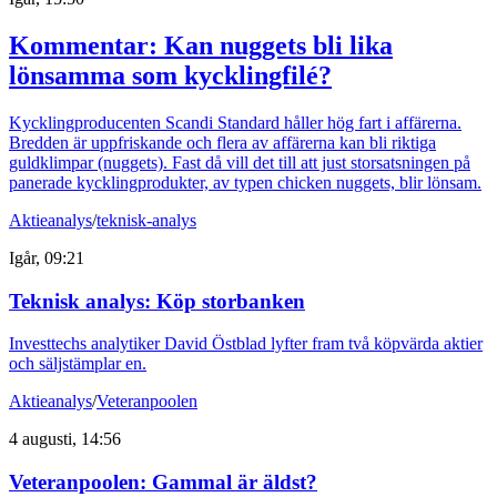
Kommentar: Kan nuggets bli lika
lönsamma som kycklingfilé?
Kycklingproducenten Scandi Standard håller hög fart i affärerna.
Bredden är uppfriskande och flera av affärerna kan bli riktiga
guldklimpar (nuggets). Fast då vill det till att just storsatsningen på
panerade kycklingprodukter, av typen chicken nuggets, blir lönsam.
Aktieanalys
/
teknisk-analys
Igår, 09:21
Teknisk analys: Köp storbanken
Investtechs analytiker David Östblad lyfter fram två köpvärda aktier
och säljstämplar en.
Aktieanalys
/
Veteranpoolen
4 augusti, 14:56
Veteranpoolen: Gammal är äldst?