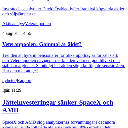
Investtechs analytiker David Östblad lyfter fram två köpvärda aktier
och säljstämplar en.
Aktieanalys
/
Veteranpoolen
4 augusti, 14:56
Veteranpoolen: Gammal är äldst?
Trenden att hyra in pensionärer för olika uppdrag är fortsatt stark
och Veteranpoolen navigerar marknaden väl med god tillväxt och
stabila marginaler. Samtidigt har aktien stigit kraftigt de senaste åren.
Har den mer att ge?
nyheter
/
Rapport
Igår, 11:29
Jätteinvesteringar sänker SpaceX och
AMD
SpaceX och AMD slog analytikernas förväntningar i det andra
kvartalet. Ändå föll båda aktierna omkring 8% i efterhandeln.