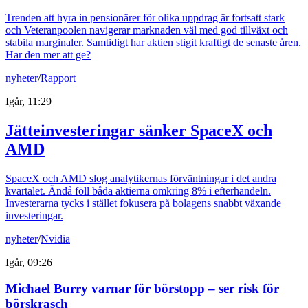
Trenden att hyra in pensionärer för olika uppdrag är fortsatt stark
och Veteranpoolen navigerar marknaden väl med god tillväxt och
stabila marginaler. Samtidigt har aktien stigit kraftigt de senaste åren.
Har den mer att ge?
nyheter
/
Rapport
Igår, 11:29
Jätteinvesteringar sänker SpaceX och
AMD
SpaceX och AMD slog analytikernas förväntningar i det andra
kvartalet. Ändå föll båda aktierna omkring 8% i efterhandeln.
Investerarna tycks i stället fokusera på bolagens snabbt växande
investeringar.
nyheter
/
Nvidia
Igår, 09:26
Michael Burry varnar för börstopp – ser risk för
börskrasch