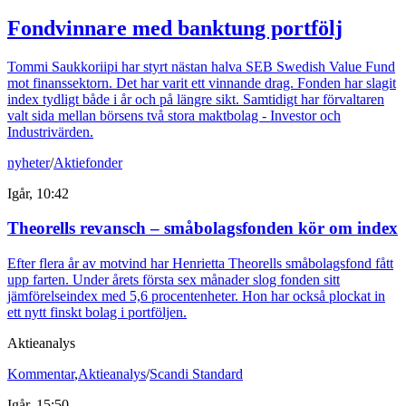
Fondvinnare med banktung portfölj
Tommi Saukkoriipi har styrt nästan halva SEB Swedish Value Fund
mot finanssektorn. Det har varit ett vinnande drag. Fonden har slagit
index tydligt både i år och på längre sikt. Samtidigt har förvaltaren
valt sida mellan börsens två stora maktbolag - Investor och
Industrivärden.
nyheter
/
Aktiefonder
Igår, 10:42
Theorells revansch – småbolagsfonden kör om index
Efter flera år av motvind har Henrietta Theorells småbolagsfond fått
upp farten. Under årets första sex månader slog fonden sitt
jämförelseindex med 5,6 procentenheter. Hon har också plockat in
ett nytt finskt bolag i portföljen.
Aktieanalys
Kommentar
,
Aktieanalys
/
Scandi Standard
Igår, 15:50