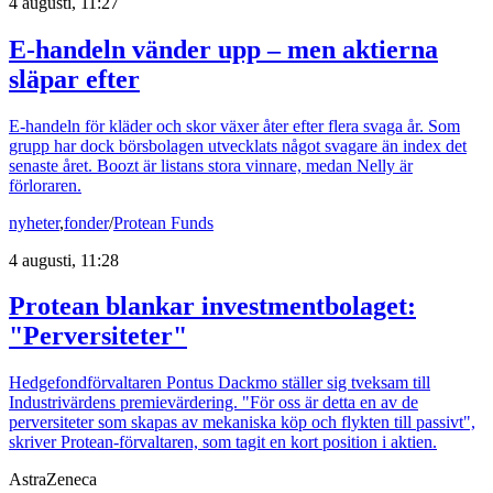
4 augusti, 11:27
E-handeln vänder upp – men aktierna
släpar efter
E-handeln för kläder och skor växer åter efter flera svaga år. Som
grupp har dock börsbolagen utvecklats något svagare än index det
senaste året. Boozt är listans stora vinnare, medan Nelly är
förloraren.
nyheter
,
fonder
/
Protean Funds
4 augusti, 11:28
Protean blankar investmentbolaget:
"Perversiteter"
Hedgefondförvaltaren Pontus Dackmo ställer sig tveksam till
Industrivärdens premievärdering. "För oss är detta en av de
perversiteter som skapas av mekaniska köp och flykten till passivt",
skriver Protean-förvaltaren, som tagit en kort position i aktien.
AstraZeneca