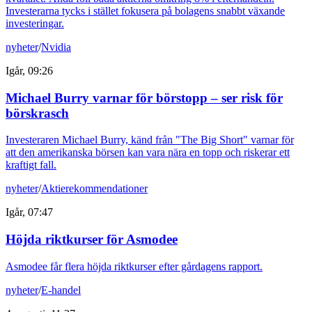
Investerarna tycks i stället fokusera på bolagens snabbt växande
investeringar.
nyheter
/
Nvidia
Igår, 09:26
Michael Burry varnar för börstopp – ser risk för
börskrasch
Investeraren Michael Burry, känd från "The Big Short" varnar för
att den amerikanska börsen kan vara nära en topp och riskerar ett
kraftigt fall.
nyheter
/
Aktierekommendationer
Igår, 07:47
Höjda riktkurser för Asmodee
Asmodee får flera höjda riktkurser efter gårdagens rapport.
nyheter
/
E-handel