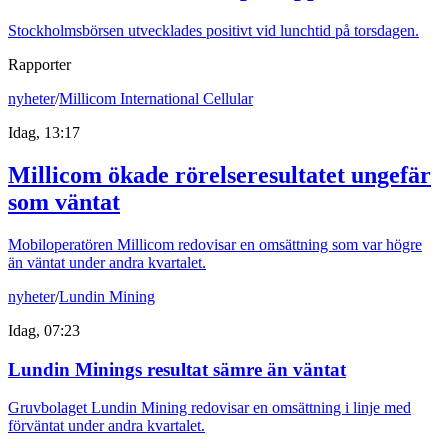
Stockholmsbörsen utvecklades positivt vid lunchtid på torsdagen.
Rapporter
nyheter
/
Millicom International Cellular
Idag, 13:17
Millicom ökade rörelseresultatet ungefär
som väntat
Mobiloperatören Millicom redovisar en omsättning som var högre
än väntat under andra kvartalet.
nyheter
/
Lundin Mining
Idag, 07:23
Lundin Minings resultat sämre än väntat
Gruvbolaget Lundin Mining redovisar en omsättning i linje med
förväntat under andra kvartalet.