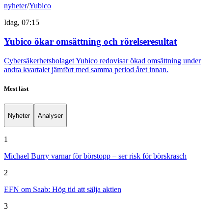
nyheter
/
Yubico
Idag, 07:15
Yubico ökar omsättning och rörelseresultat
Cybersäkerhetsbolaget Yubico redovisar ökad omsättning under
andra kvartalet jämfört med samma period året innan.
Mest läst
Nyheter
Analyser
1
Michael Burry varnar för börstopp – ser risk för börskrasch
2
EFN om Saab: Hög tid att sälja aktien
3