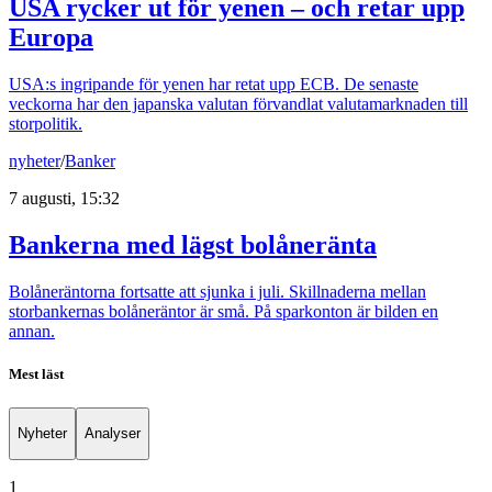
USA rycker ut för yenen – och retar upp
Europa
USA:s ingripande för yenen har retat upp ECB. De senaste
veckorna har den japanska valutan förvandlat valutamarknaden till
storpolitik.
nyheter
/
Banker
7 augusti, 15:32
Bankerna med lägst bolåneränta
Bolåneräntorna fortsatte att sjunka i juli. Skillnaderna mellan
storbankernas bolåneräntor är små. På sparkonton är bilden en
annan.
Mest läst
Nyheter
Analyser
1