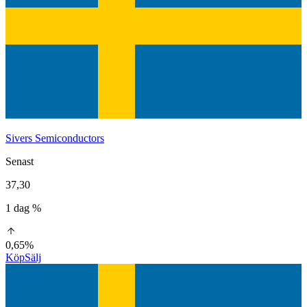
Sivers Semiconductors
Senast
37,30
1 dag %
0,65%
Köp
Sälj