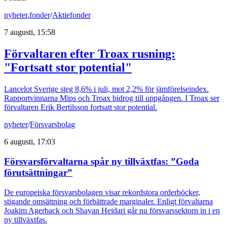
nyheter
,
fonder
/
Aktiefonder
7 augusti, 15:58
Förvaltaren efter Troax rusning:
"Fortsatt stor potential"
Lancelot Sverige steg 8,6% i juli, mot 2,2% för jämförelseindex.
Rapportvinnarna Mips och Troax bidrog till uppgången. I Troax ser
förvaltaren Erik Bertilsson fortsatt stor potential.
nyheter
/
Försvarsbolag
6 augusti, 17:03
Försvarsförvaltarna spår ny tillväxtfas: ”Goda
förutsättningar”
De europeiska försvarsbolagen visar rekordstora orderböcker,
stigande omsättning och förbättrade marginaler. Enligt förvaltarna
Joakim Agerback och Shayan Heidari går nu försvarssektorn in i en
ny tillväxtfas.