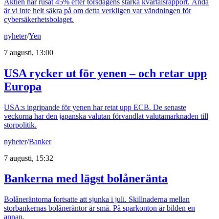
Aktien har rusat 45% efter torsdagens starka kvartalsrapport. Ändå
är vi inte helt säkra på om detta verkligen var vändningen för
cybersäkerhetsbolaget.
nyheter
/
Yen
7 augusti, 13:00
USA rycker ut för yenen – och retar upp
Europa
USA:s ingripande för yenen har retat upp ECB. De senaste
veckorna har den japanska valutan förvandlat valutamarknaden till
storpolitik.
nyheter
/
Banker
7 augusti, 15:32
Bankerna med lägst bolåneränta
Bolåneräntorna fortsatte att sjunka i juli. Skillnaderna mellan
storbankernas bolåneräntor är små. På sparkonton är bilden en
annan.