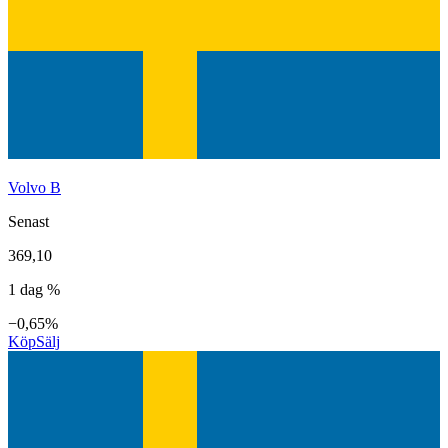
Volvo B
Senast
369,10
1 dag %
−0,65%
Köp
Sälj