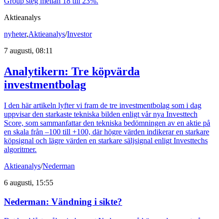
Group steg mellan 18 till 23%.
Aktieanalys
nyheter
,
Aktieanalys
/
Investor
7 augusti, 08:11
Analytikern: Tre köpvärda
investmentbolag
I den här artikeln lyfter vi fram de tre investmentbolag som i dag
uppvisar den starkaste tekniska bilden enligt vår nya Investtech
Score, som sammanfattar den tekniska bedömningen av en aktie på
en skala från –100 till +100, där högre värden indikerar en starkare
köpsignal och lägre värden en starkare säljsignal enligt Investtechs
algoritmer.
Aktieanalys
/
Nederman
6 augusti, 15:55
Nederman: Vändning i sikte?