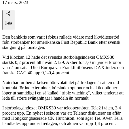
17 mars, 2023
Dela
Den bankkris som varit i fokus rullade vidare med likviditetsstöd
från storbanker för amerikanska First Republic Bank efter svensk
stängning på torsdagen.
Vid klockan 12 hade det svenska storbolagsindexet OMXS30
stärkts 0,2 procent till nivån 2.129. Aktier för 7,0 miljarder kronor
var då omsatta. Ute i Europa var Frankfurtbörsens DAX-index och
franska CAC 40 upp 0,1-0,4 procent.
Noterbart ur bemärkelsen börsvolatilitet på fredagen är att en rad
kontrakt för indexterminer, börsindexoptioner och aktieoptioner
löper ut samtidigt i en så kallad "triple witching", vilket tenderar att
leda till större svängningar i handeln än normalt.
I storbolagsindexet OMXS30 var teleoperatören Tele2 i täten, 3,4
procent upp. En nyhet i sektorn var att Telenor diskuterar en affär
med Hongkongbaserade CK Hutchison, som äger Tre. Även Telia
handlades upp under fredagen, och aktien var upp 1,4 procent.