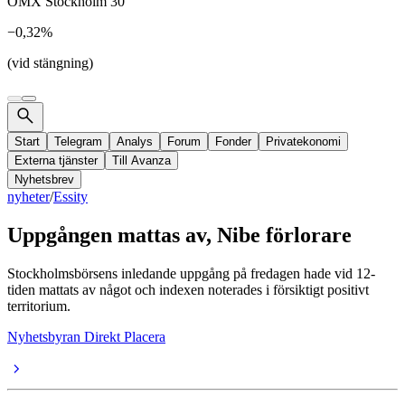
OMX Stockholm 30
−0,32%
(vid stängning)
Start
Telegram
Analys
Forum
Fonder
Privatekonomi
Externa tjänster
Till Avanza
Nyhetsbrev
nyheter
/
Essity
Uppgången mattas av, Nibe förlorare
Stockholmsbörsens inledande uppgång på fredagen hade vid 12-
tiden mattats av något och indexen noterades i försiktigt positivt
territorium.
Nyhetsbyran Direkt Placera