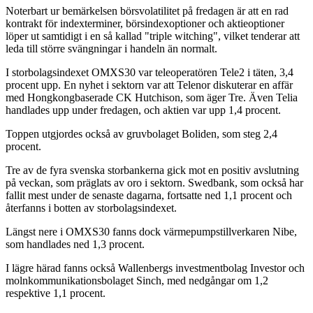
Noterbart ur bemärkelsen börsvolatilitet på fredagen är att en rad
kontrakt för indexterminer, börsindexoptioner och aktieoptioner
löper ut samtidigt i en så kallad "triple witching", vilket tenderar att
leda till större svängningar i handeln än normalt.
I storbolagsindexet OMXS30 var teleoperatören Tele2 i täten, 3,4
procent upp. En nyhet i sektorn var att Telenor diskuterar en affär
med Hongkongbaserade CK Hutchison, som äger Tre. Även Telia
handlades upp under fredagen, och aktien var upp 1,4 procent.
Toppen utgjordes också av gruvbolaget Boliden, som steg 2,4
procent.
Tre av de fyra svenska storbankerna gick mot en positiv avslutning
på veckan, som präglats av oro i sektorn. Swedbank, som också har
fallit mest under de senaste dagarna, fortsatte ned 1,1 procent och
återfanns i botten av storbolagsindexet.
Längst nere i OMXS30 fanns dock värmepumpstillverkaren Nibe,
som handlades ned 1,3 procent.
I lägre härad fanns också Wallenbergs investmentbolag Investor och
molnkommunikationsbolaget Sinch, med nedgångar om 1,2
respektive 1,1 procent.