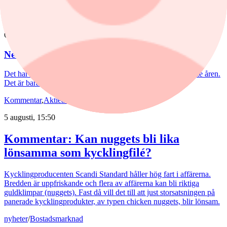
algoritmer.
Aktieanalys
/
Nederman
6 augusti, 15:55
Nederman: Vändning i sikte?
Det har blåst snåla vindar runt Nederman på börsen de senaste åren.
Det är bara delvis befogat av den tuffa marknaden.
Kommentar
,
Aktieanalys
/
Scandi Standard
5 augusti, 15:50
Kommentar: Kan nuggets bli lika
lönsamma som kycklingfilé?
Kycklingproducenten Scandi Standard håller hög fart i affärerna.
Bredden är uppfriskande och flera av affärerna kan bli riktiga
guldklimpar (nuggets). Fast då vill det till att just storsatsningen på
panerade kycklingprodukter, av typen chicken nuggets, blir lönsam.
nyheter
/
Bostadsmarknad