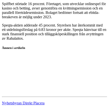
Spiffbet störtade 16 procent. Företaget, som utvecklar onlinespel för
kasino och betting, avser genomföra en kvittningsemission och en
parallell företrädesemission. Bolaget bedömer fortsatt att ebitda-
breakeven är möjlig under 2023.
Speqta-aktien adderade 45 procent. Styrelsen har återkommit med
ett utdelningsförslag på 6:83 kronor per aktie. Speqta hänvisar till en
stark finansiell position och tilläggsköpeskillingen från avyttringen
av Rahalaitos.
Ämnen i artikeln
Essity
Volvo
Sivers Semiconductors
Nepa
Spiffbet
Nyhetsbyran Direkt Placera