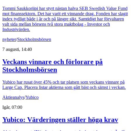
Tommi Saukkoriipi har styrt nästan halva SEB Swedish Value Fund
mot finanssektorn. Det har varit ett vinnande drag. Fonden har slagit
index tydligt både i år och på längre sikt. Samtidigt har förvaltaren
valt sida mellan börsens två stora maktbolag - Investor och
Industrivärden.
nyheter
/
Stockholmsbörsen
7 augusti, 14:40
Veckans vinnare och förlorare på
Stockholmsbörsen
Yubico har rusat över 45% och tar platsen som veckans vinnare på
Large Cap. Placera listar aktierna som gått bäst och sämst i veckan.
Aktieanalys
/
Yubico
Igår, 07:00
Yubico: Värderingen ställer höga krav