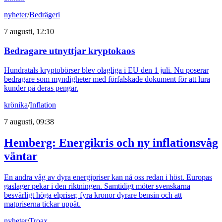
nyheter
/
Bedrägeri
7 augusti, 12:10
Bedragare utnyttjar kryptokaos
Hundratals kryptobörser blev olagliga i EU den 1 juli. Nu poserar
bedragare som myndigheter med förfalskade dokument för att lura
kunder på deras pengar.
krönika
/
Inflation
7 augusti, 09:38
Hemberg: Energikris och ny inflationsvåg
väntar
En andra våg av dyra energipriser kan nå oss redan i höst. Europas
gaslager pekar i den riktningen. Samtidigt möter svenskarna
besvärligt höga elpriser, fyra kronor dyrare bensin och att
matpriserna tickar uppåt.
nyheter
/
Troax