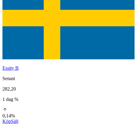
Essity B
Senast
282,20
1 dag %
0,14%
Köp
Sälj