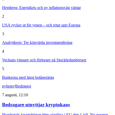
Hemberg: Energikris och ny inflationsvåg väntar
2
USA rycker ut för yenen – och retar upp Europa
3
Analytikern: Tre köpvärda investmentbolag
4
Veckans vinnare och förlorare på Stockholmsbörsen
5
Bankerna med lägst bolåneränta
nyheter
/
Bedrägeri
7 augusti, 12:10
Bedragare utnyttjar kryptokaos
Hundratals kryptobörser blev olagliga i EU den 1 juli. Nu poserar