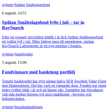
nyheter
/
Spiltan Småbolagsfond
6 augusti, 14:51
Spiltan Småbolagsfond lyfte i juli – tar in
RaySearch
Efter en svagare utveckling hittills i år fick Spiltan Småbolagsfond
ett tydligt lyft i juli. Mips bidrog mest till uppgången, medan
RaySearch Laboratories är ett nytt innehav i fonden.
nyheter
/
Aktiefonder
5 augusti, 15:06
Fondvinnare med banktung portfölj
Tommi Saukkoriipi har styrt nästan halva SEB Swedish Value Fund
mot finanssektorn. Det har varit ett vinnande drag. Fonden har slagit
index tydligt både i år och på längre sikt. Samtidigt har förvaltaren
valt sida mellan börsens två stora maktbolag - Investor och
Industrivärden.
nyheter
/
Stockholmsbörsen