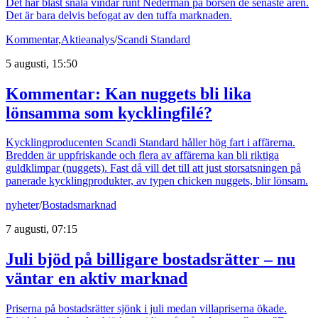
Det har blåst snåla vindar runt Nederman på börsen de senaste åren.
Det är bara delvis befogat av den tuffa marknaden.
Kommentar
,
Aktieanalys
/
Scandi Standard
5 augusti, 15:50
Kommentar: Kan nuggets bli lika
lönsamma som kycklingfilé?
Kycklingproducenten Scandi Standard håller hög fart i affärerna.
Bredden är uppfriskande och flera av affärerna kan bli riktiga
guldklimpar (nuggets). Fast då vill det till att just storsatsningen på
panerade kycklingprodukter, av typen chicken nuggets, blir lönsam.
nyheter
/
Bostadsmarknad
7 augusti, 07:15
Juli bjöd på billigare bostadsrätter – nu
väntar en aktiv marknad
Priserna på bostadsrätter sjönk i juli medan villapriserna ökade.