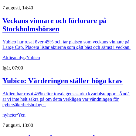
7 augusti, 14:40
Veckans vinnare och förlorare på
Stockholmsbörsen
Yubico har rusat över 45% och tar platsen som veckans vinnare på
Large Cap. Placera listar aktierna som gått bäst och sämst i veckan.
Aktieanalys
/
Yubico
Igår, 07:00
Yubico: Värderingen ställer höga krav
Aktien har rusat 45% efter torsdagens starka kvartalsrapport. Ändå
är vi inte helt säkra på om detta verkligen var vändningen för
cybersäkerhetsbolaget.
nyheter
/
Yen
7 augusti, 13:00