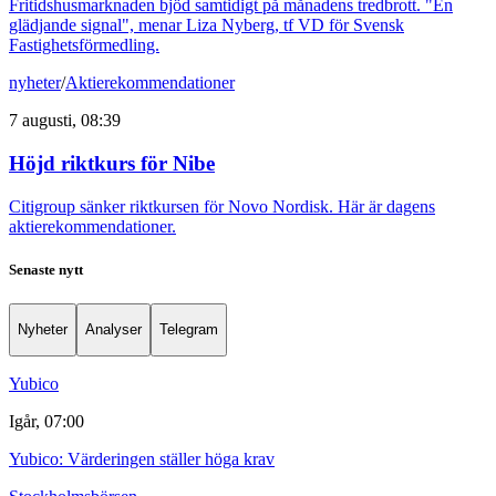
Fritidshusmarknaden bjöd samtidigt på månadens tredbrott. "En
glädjande signal", menar Liza Nyberg, tf VD för Svensk
Fastighetsförmedling.
nyheter
/
Aktierekommendationer
7 augusti, 08:39
Höjd riktkurs för Nibe
Citigroup sänker riktkursen för Novo Nordisk. Här är dagens
aktierekommendationer.
Senaste nytt
Nyheter
Analyser
Telegram
Yubico
Igår, 07:00
Yubico: Värderingen ställer höga krav