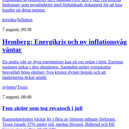
bedragare som myndigheter med förfalskade dokument för att lura
kunder på deras pengar.
krönika
/
Inflation
7 augusti, 09:38
Hemberg: Energikris och ny inflationsvåg
väntar
En andra våg av dyra energipriser kan nå oss redan i höst. Europas
gaslager pekar i den riktningen. Samtidigt möter svenskarna
besvärligt höga elpriser, fyra kronor dyrare bensin och att
matpriserna tickar uppåt.
nyheter
/
Troax
7 augusti, 08:48
Fem aktier som tog revansch i juli
Rapportperioden väckte liv i flera av börsens tidigare förlorare.
Troax rusade 37% under juli, medan Hexpol, Billerud och BE