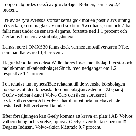
Toppen utgjordes också av gruvbolaget Boliden, som steg 2,4
procent.
Tre av de fyra svenska storbankerna gick mot en positiv avslutning
på veckan, som präglats av oro i sektorn. Swedbank, som också har
fallit mest under de senaste dagarna, fortsatte ned 1,1 procent och
återfanns i botten av storbolagsindexet.
Längst nere i OMXS30 fanns dock värmepumpstillverkaren Nibe,
som handlades ned 1,3 procent.
I lägre härad fanns också Wallenbergs investmentbolag Investor och
molnkommunikationsbolaget Sinch, med nedgångar om 1,2
respektive 1,1 procent.
I ett relativt tunt nyhetsflöde relaterat till de svenska börsbolagen
noterades att den kinesiska fordonsbolagsinvesteraren Zhejiang
Geely - största ägare i Volvo Cars och även storägare i
lastbilstillverkaren AB Volvo - har dumpat hela innehavet i den
tyska lastbilstillverkaren Daimler.
Efter försäljningen kan Geely komma att kräva en plats i AB Volvos
valberedning och styrelse, uppgav Geelys svenska talesperson för
Dagens Industri. Volvo-aktien klättrade 0,7 procent.