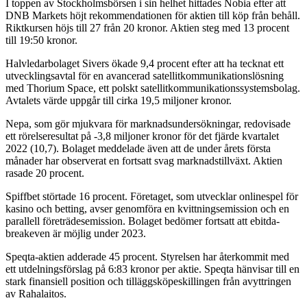
I toppen av Stockholmsbörsen i sin helhet hittades Nobia efter att
DNB Markets höjt rekommendationen för aktien till köp från behåll.
Riktkursen höjs till 27 från 20 kronor. Aktien steg med 13 procent
till 19:50 kronor.
Halvledarbolaget Sivers ökade 9,4 procent efter att ha tecknat ett
utvecklingsavtal för en avancerad satellitkommunikationslösning
med Thorium Space, ett polskt satellitkommunikationssystemsbolag.
Avtalets värde uppgår till cirka 19,5 miljoner kronor.
Nepa, som gör mjukvara för marknadsundersökningar, redovisade
ett rörelseresultat på -3,8 miljoner kronor för det fjärde kvartalet
2022 (10,7). Bolaget meddelade även att de under årets första
månader har observerat en fortsatt svag marknadstillväxt. Aktien
rasade 20 procent.
Spiffbet störtade 16 procent. Företaget, som utvecklar onlinespel för
kasino och betting, avser genomföra en kvittningsemission och en
parallell företrädesemission. Bolaget bedömer fortsatt att ebitda-
breakeven är möjlig under 2023.
Speqta-aktien adderade 45 procent. Styrelsen har återkommit med
ett utdelningsförslag på 6:83 kronor per aktie. Speqta hänvisar till en
stark finansiell position och tilläggsköpeskillingen från avyttringen
av Rahalaitos.