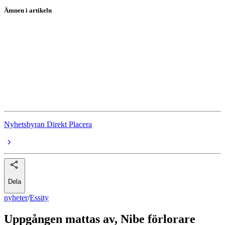
Ämnen i artikeln
Essity
Volvo
Sivers Semiconductors
Nepa
Spiffbet
Nyhetsbyran Direkt Placera
Dela
nyheter
/
Essity
Uppgången mattas av, Nibe förlorare