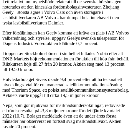
I ett relativt tunt nyhetsflöde relaterat till de svenska börsbolagen
noterades att den kinesiska fordonsbolagsinvesteraren Zhejiang
Geely - största ägare i Volvo Cars och även storägare i
lastbilstillverkaren AB Volvo - har dumpat hela innehavet i den
tyska lastbilstillverkaren Daimler.
Efter försäljningen kan Geely komma att kräva en plats i AB Volvos
valberedning och styrelse, uppgav Geelys svenska talesperson för
Dagens Industri. Volvo-aktien klättrade 0,7 procent.
I toppen av Stockholmsbörsen i sin helhet hittades Nobia efter att
DNB Markets höjt rekommendationen för aktien till köp från behåll.
Riktkursen höjs till 27 från 20 kronor. Aktien steg med 13 procent
till 19:50 kronor.
Halvledarbolaget Sivers ökade 9,4 procent efter att ha tecknat ett
utvecklingsavtal för en avancerad satellitkommunikationslösning
med Thorium Space, ett polskt satellitkommunikationssystemsbolag.
Avtalets värde uppgår till cirka 19,5 miljoner kronor.
Nepa, som gör mjukvara för marknadsundersökningar, redovisade
ett rörelseresultat på -3,8 miljoner kronor för det fjärde kvartalet
2022 (10,7). Bolaget meddelade även att de under årets första
månader har observerat en fortsatt svag marknadstillväxt. Aktien
rasade 20 procent.