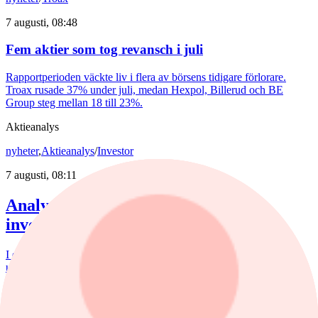
7 augusti, 08:48
Fem aktier som tog revansch i juli
Rapportperioden väckte liv i flera av börsens tidigare förlorare.
Troax rusade 37% under juli, medan Hexpol, Billerud och BE
Group steg mellan 18 till 23%.
Aktieanalys
nyheter
,
Aktieanalys
/
Investor
7 augusti, 08:11
Analytikern: Tre köpvärda
investmentbolag
I den här artikeln lyfter vi fram de tre investmentbolag som i dag
uppvisar den starkaste tekniska bilden enligt vår nya Investtech
Score, som sammanfattar den tekniska bedömningen av en aktie på
en skala från –100 till +100, där högre värden indikerar en starkare
köpsignal och lägre värden en starkare säljsignal enligt Investtechs