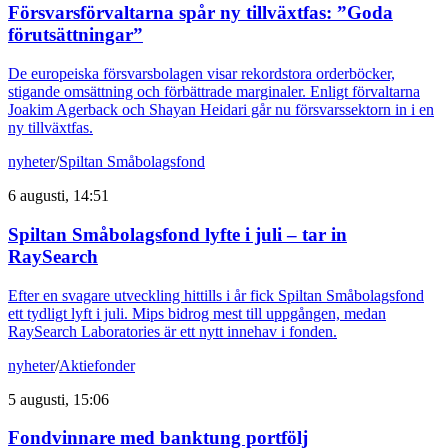
Försvarsförvaltarna spår ny tillväxtfas: ”Goda
förutsättningar”
De europeiska försvarsbolagen visar rekordstora orderböcker,
stigande omsättning och förbättrade marginaler. Enligt förvaltarna
Joakim Agerback och Shayan Heidari går nu försvarssektorn in i en
ny tillväxtfas.
nyheter
/
Spiltan Småbolagsfond
6 augusti, 14:51
Spiltan Småbolagsfond lyfte i juli – tar in
RaySearch
Efter en svagare utveckling hittills i år fick Spiltan Småbolagsfond
ett tydligt lyft i juli. Mips bidrog mest till uppgången, medan
RaySearch Laboratories är ett nytt innehav i fonden.
nyheter
/
Aktiefonder
5 augusti, 15:06
Fondvinnare med banktung portfölj