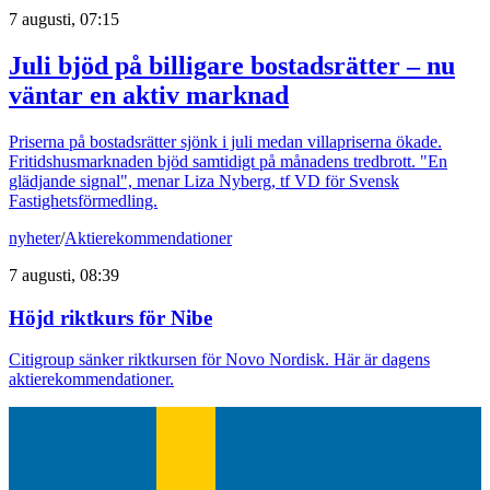
7 augusti, 07:15
Juli bjöd på billigare bostadsrätter – nu
väntar en aktiv marknad
Priserna på bostadsrätter sjönk i juli medan villapriserna ökade.
Fritidshusmarknaden bjöd samtidigt på månadens tredbrott. "En
glädjande signal", menar Liza Nyberg, tf VD för Svensk
Fastighetsförmedling.
nyheter
/
Aktierekommendationer
7 augusti, 08:39
Höjd riktkurs för Nibe
Citigroup sänker riktkursen för Novo Nordisk. Här är dagens
aktierekommendationer.