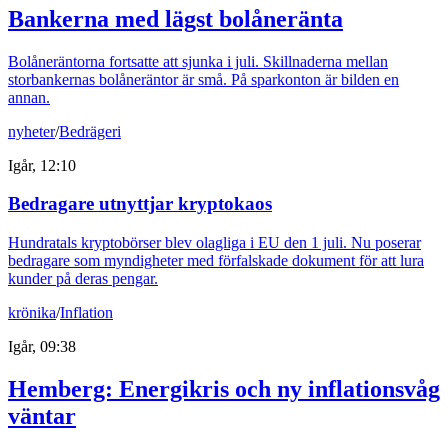
Bankerna med lägst bolåneränta
Bolåneräntorna fortsatte att sjunka i juli. Skillnaderna mellan
storbankernas bolåneräntor är små. På sparkonton är bilden en
annan.
nyheter
/
Bedrägeri
Igår, 12:10
Bedragare utnyttjar kryptokaos
Hundratals kryptobörser blev olagliga i EU den 1 juli. Nu poserar
bedragare som myndigheter med förfalskade dokument för att lura
kunder på deras pengar.
krönika
/
Inflation
Igår, 09:38
Hemberg: Energikris och ny inflationsvåg
väntar