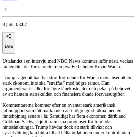
8 juni, 08:07
Dela
Uttalandet i en intervju med NBC News kommer inför nästa veckas
räntemöte, det första under den nya Fed-chefen Kevin Warsh.
Trump säger att han har stort förtroende för Warsh men anser att en
stark ekonomi inte ska ”straffas” med högre räntor. Han
argumenterar i stället för lägre lånekostnader och pekar på behovet
av att hantera statsskulden och finansiera ökade försvarsutgifter.
Kommentarerna kommer efter en oväntat stark amerikansk
jobbrapport som fått marknaden att i högre grad räkna med en
räntehöjning senare i år. Samtidigt har flera ekonomer, däribland
Goldman Sachs, skjutit fram sina prognoser för framtida
räntesänkningar. Trump hävdar dock att stark tillväxt och
sysselsättning kan bidra till att hålla inflationen under kontroll utan