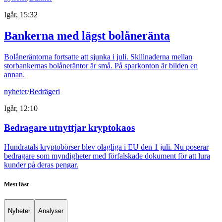
Igår, 15:32
Bankerna med lägst bolåneränta
Bolåneräntorna fortsatte att sjunka i juli. Skillnaderna mellan
storbankernas bolåneräntor är små. På sparkonton är bilden en
annan.
nyheter
/
Bedrägeri
Igår, 12:10
Bedragare utnyttjar kryptokaos
Hundratals kryptobörser blev olagliga i EU den 1 juli. Nu poserar
bedragare som myndigheter med förfalskade dokument för att lura
kunder på deras pengar.
Mest läst
Nyheter
Analyser