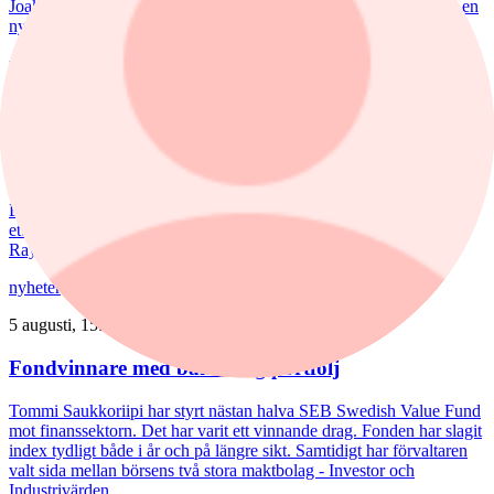
Joakim Agerback och Shayan Heidari går nu försvarssektorn in i en
ny tillväxtfas.
nyheter
/
Spiltan Småbolagsfond
6 augusti, 14:51
Spiltan Småbolagsfond lyfte i juli – tar in
RaySearch
Efter en svagare utveckling hittills i år fick Spiltan Småbolagsfond
ett tydligt lyft i juli. Mips bidrog mest till uppgången, medan
RaySearch Laboratories är ett nytt innehav i fonden.
nyheter
/
Aktiefonder
5 augusti, 15:06
Fondvinnare med banktung portfölj
Tommi Saukkoriipi har styrt nästan halva SEB Swedish Value Fund
mot finanssektorn. Det har varit ett vinnande drag. Fonden har slagit
index tydligt både i år och på längre sikt. Samtidigt har förvaltaren
valt sida mellan börsens två stora maktbolag - Investor och
Industrivärden.