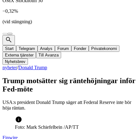
OMX Stockholm 30
−0,32%
(vid stängning)
Start
Telegram
Analys
Forum
Fonder
Privatekonomi
Externa tjänster
Till Avanza
Nyhetsbrev
nyheter
/
Donald Trump
Trump motsätter sig räntehöjningar inför
Fed-möte
USA:s president Donald Trump säger att Federal Reserve inte bör
höja räntan.
Foto: Mark Schiefelbein /AP/TT
Finwire