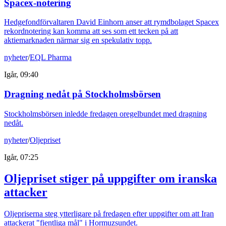
Spacex-notering
Hedgefondförvaltaren David Einhorn anser att rymdbolaget Spacex
rekordnotering kan komma att ses som ett tecken på att
aktiemarknaden närmar sig en spekulativ topp.
nyheter
/
EQL Pharma
Igår, 09:40
Dragning nedåt på Stockholmsbörsen
Stockholmsbörsen inledde fredagen oregelbundet med dragning
nedåt.
nyheter
/
Oljepriset
Igår, 07:25
Oljepriset stiger på uppgifter om iranska
attacker
Oljepriserna steg ytterligare på fredagen efter uppgifter om att Iran
attackerat "fientliga mål" i Hormuzsundet.