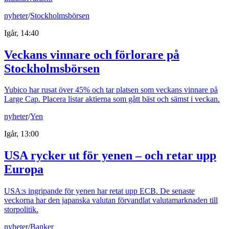
nyheter
/
Stockholmsbörsen
Igår, 14:40
Veckans vinnare och förlorare på
Stockholmsbörsen
Yubico har rusat över 45% och tar platsen som veckans vinnare på
Large Cap. Placera listar aktierna som gått bäst och sämst i veckan.
nyheter
/
Yen
Igår, 13:00
USA rycker ut för yenen – och retar upp
Europa
USA:s ingripande för yenen har retat upp ECB. De senaste
veckorna har den japanska valutan förvandlat valutamarknaden till
storpolitik.
nyheter
/
Banker