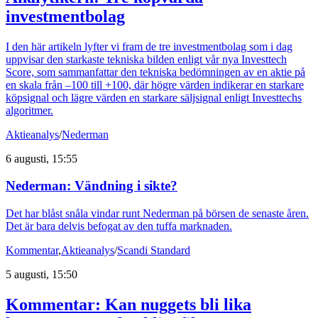
investmentbolag
I den här artikeln lyfter vi fram de tre investmentbolag som i dag
uppvisar den starkaste tekniska bilden enligt vår nya Investtech
Score, som sammanfattar den tekniska bedömningen av en aktie på
en skala från –100 till +100, där högre värden indikerar en starkare
köpsignal och lägre värden en starkare säljsignal enligt Investtechs
algoritmer.
Aktieanalys
/
Nederman
6 augusti, 15:55
Nederman: Vändning i sikte?
Det har blåst snåla vindar runt Nederman på börsen de senaste åren.
Det är bara delvis befogat av den tuffa marknaden.
Kommentar
,
Aktieanalys
/
Scandi Standard
5 augusti, 15:50
Kommentar: Kan nuggets bli lika