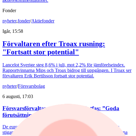
aktierekommendationer.
Fonder
nyheter
,
fonder
/
Aktiefonder
Igår, 15:58
Förvaltaren efter Troax rusning:
"Fortsatt stor potential"
Lancelot Sverige steg 8,6% i juli, mot 2,2% för jämförelseindex.
Rapportvinnarna Mips och Troax bidrog till uppgången. I Troax ser
förvaltaren Erik Bertilsson fortsatt stor potential.
nyheter
/
Försvarsbolag
6 augusti, 17:03
Försvarsförvaltarna spår ny tillväxtfas: ”Goda
förutsättningar”
De europeiska försvarsbolagen visar rekordstora orderböcker,
stigande omsättning och förbättrade marginaler. Enligt förvaltarna