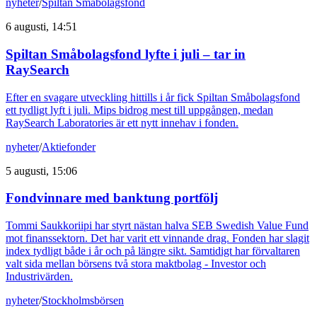
nyheter
/
Spiltan Småbolagsfond
6 augusti, 14:51
Spiltan Småbolagsfond lyfte i juli – tar in
RaySearch
Efter en svagare utveckling hittills i år fick Spiltan Småbolagsfond
ett tydligt lyft i juli. Mips bidrog mest till uppgången, medan
RaySearch Laboratories är ett nytt innehav i fonden.
nyheter
/
Aktiefonder
5 augusti, 15:06
Fondvinnare med banktung portfölj
Tommi Saukkoriipi har styrt nästan halva SEB Swedish Value Fund
mot finanssektorn. Det har varit ett vinnande drag. Fonden har slagit
index tydligt både i år och på längre sikt. Samtidigt har förvaltaren
valt sida mellan börsens två stora maktbolag - Investor och
Industrivärden.
nyheter
/
Stockholmsbörsen