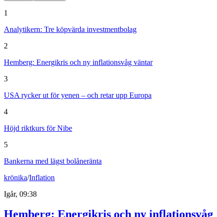
1
Analytikern: Tre köpvärda investmentbolag
2
Hemberg: Energikris och ny inflationsvåg väntar
3
USA rycker ut för yenen – och retar upp Europa
4
Höjd riktkurs för Nibe
5
Bankerna med lägst bolåneränta
krönika
/
Inflation
Igår, 09:38
Hemberg: Energikris och ny inflationsvåg