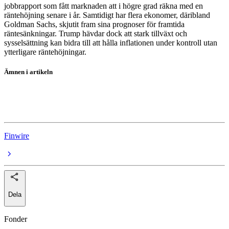
jobbrapport som fått marknaden att i högre grad räkna med en
räntehöjning senare i år. Samtidigt har flera ekonomer, däribland
Goldman Sachs, skjutit fram sina prognoser för framtida
räntesänkningar. Trump hävdar dock att stark tillväxt och
sysselsättning kan bidra till att hålla inflationen under kontroll utan
ytterligare räntehöjningar.
Ämnen i artikeln
Donald Trump
Federal Reserve
Finwire
Dela
Fonder