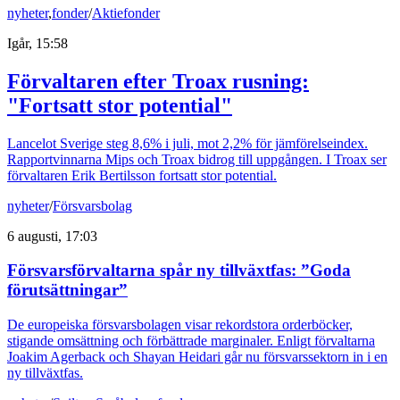
nyheter
,
fonder
/
Aktiefonder
Igår, 15:58
Förvaltaren efter Troax rusning:
"Fortsatt stor potential"
Lancelot Sverige steg 8,6% i juli, mot 2,2% för jämförelseindex.
Rapportvinnarna Mips och Troax bidrog till uppgången. I Troax ser
förvaltaren Erik Bertilsson fortsatt stor potential.
nyheter
/
Försvarsbolag
6 augusti, 17:03
Försvarsförvaltarna spår ny tillväxtfas: ”Goda
förutsättningar”
De europeiska försvarsbolagen visar rekordstora orderböcker,
stigande omsättning och förbättrade marginaler. Enligt förvaltarna
Joakim Agerback och Shayan Heidari går nu försvarssektorn in i en
ny tillväxtfas.