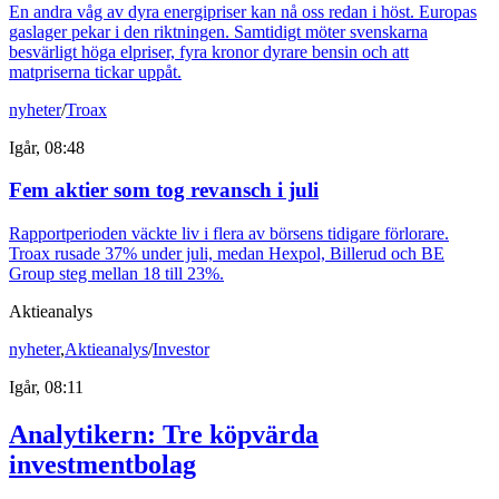
En andra våg av dyra energipriser kan nå oss redan i höst. Europas
gaslager pekar i den riktningen. Samtidigt möter svenskarna
besvärligt höga elpriser, fyra kronor dyrare bensin och att
matpriserna tickar uppåt.
nyheter
/
Troax
Igår, 08:48
Fem aktier som tog revansch i juli
Rapportperioden väckte liv i flera av börsens tidigare förlorare.
Troax rusade 37% under juli, medan Hexpol, Billerud och BE
Group steg mellan 18 till 23%.
Aktieanalys
nyheter
,
Aktieanalys
/
Investor
Igår, 08:11
Analytikern: Tre köpvärda
investmentbolag