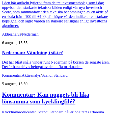
I den här artikeln lyfter vi fram de tre investmentbolag som i dag
uppvisar den starkaste tekniska bilden enligt vår nya Investtech
Score, som sammanfattar den tekniska bedömningen av en aktie på
en skala från –100 till +100, där högre värden indikerar en starkare
köpsignal och lägre värden en starkare säljsignal enligt Investtechs
algoritmer.
Aktieanalys
/
Nederman
6 augusti, 15:55
Nederman: Vändning i sikte?
Det har blåst snåla vindar runt Nederman på börsen de senaste åren.
Det är bara delvis befogat av den tuffa marknaden.
Kommentar
,
Aktieanalys
/
Scandi Standard
5 augusti, 15:50
Kommentar: Kan nuggets bli lika
lönsamma som kycklingfilé?
Kycklingproducenten Scandi Standard håller hög fart i affärerna.