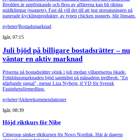
Bredden är uppfriskande och flera av affärerna kan bli riktiga
guldklimpar (nuggets). Fast då vill det till att just storsatsningen på
panerade kycklingprodukter, av typen chicken nuggets, blir lönsam.
nyheter
/
Bostadsmarknad
Igår, 07:15
Juli bjöd på billigare bostadsrätter – nu
väntar en aktiv marknad
Priserna på bostadsrätter sjönk i juli medan villapriserna ökade.
Fritidshusmarknaden bjöd samtidigt på månadens tredbrott. "En
glädjande signal", menar Liza Nyberg, tf VD för Svensk
Fastighetsförmedling.
nyheter
/
Aktierekommendationer
Igår, 08:39
Höjd riktkurs för Nibe
Citigroup sänker riktkursen för Novo Nordisk. Här är dagens