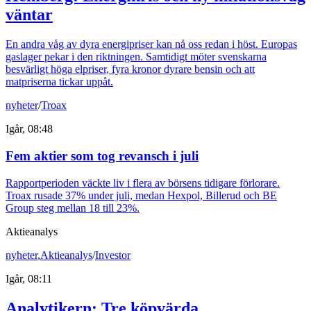
väntar
En andra våg av dyra energipriser kan nå oss redan i höst. Europas
gaslager pekar i den riktningen. Samtidigt möter svenskarna
besvärligt höga elpriser, fyra kronor dyrare bensin och att
matpriserna tickar uppåt.
nyheter
/
Troax
Igår, 08:48
Fem aktier som tog revansch i juli
Rapportperioden väckte liv i flera av börsens tidigare förlorare.
Troax rusade 37% under juli, medan Hexpol, Billerud och BE
Group steg mellan 18 till 23%.
Aktieanalys
nyheter
,
Aktieanalys
/
Investor
Igår, 08:11
Analytikern: Tre köpvärda