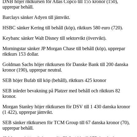
DNB höjer riktkursen för Atlas Copco till 155 kronor (150),
upprepar behåll.
Barclays sänker Adyen till jämvikt.
HSBC sänker Kering till behåll (köp), riktkurs 580 euro (720).
Keybanc sänker Walt Disney till sektorvikt (övervikt).
Morningstar sänker JP Morgan Chase till behåll (köp), upprepar
riktkurs 153 dollar.
Goldman Sachs höjer riktkursen för Danske Bank till 200 danska
kronor (190), upprepar neutral.
SEB höjer Bufab till köp (behåll), riktkurs 425 kronor
SEB inleder bevakning på Platzer med behåll och riktkurs 82
kronor.
Morgan Stanley höjer riktkursen för DSV till 1 430 danska kronor
(1 422), upprepar jämvikt.
SEB sänker riktkursen för TCM Group till 67 danska kronor (70),
upprepar behåll.