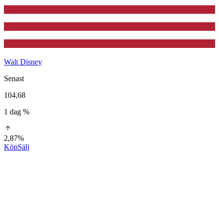
Walt Disney
Senast
104,68
1 dag %
2,87%
Köp
Sälj