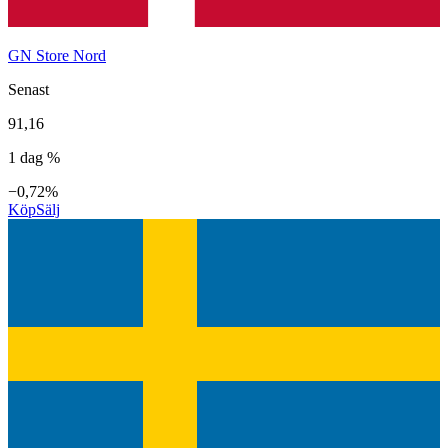
GN Store Nord
Senast
91,16
1 dag %
−0,72%
Köp
Sälj