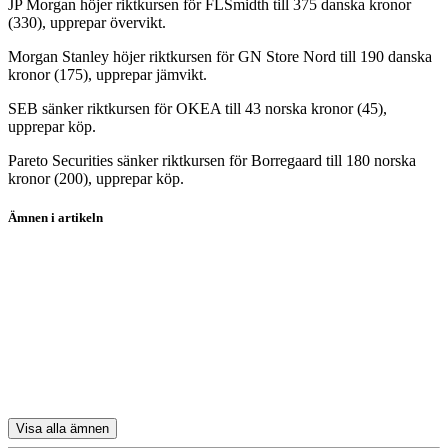
JP Morgan höjer riktkursen för FLSmidth till 375 danska kronor
(330), upprepar övervikt.
Morgan Stanley höjer riktkursen för GN Store Nord till 190 danska
kronor (175), upprepar jämvikt.
SEB sänker riktkursen för OKEA till 43 norska kronor (45),
upprepar köp.
Pareto Securities sänker riktkursen för Borregaard till 180 norska
kronor (200), upprepar köp.
Ämnen i artikeln
The Walt Disney Company
Kering
Danske Bank
Bufab
Adyen
Visa alla ämnen