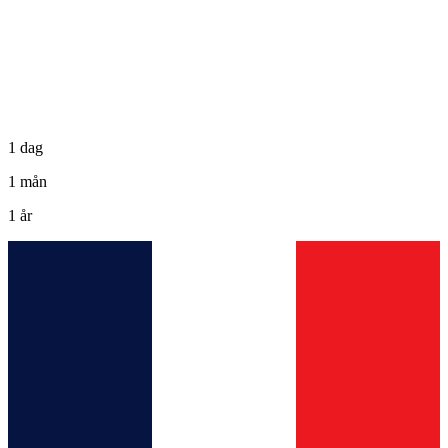
1 dag
1 mån
1 år