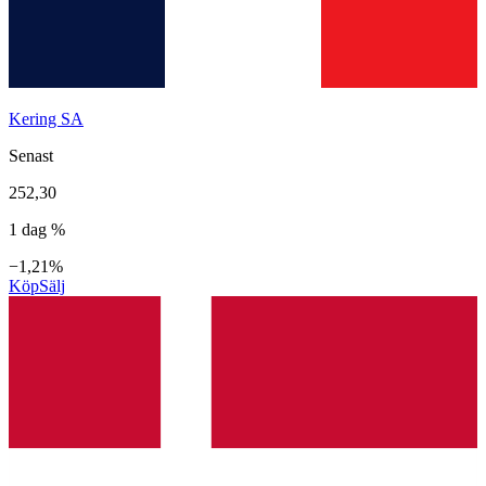
Kering SA
Senast
252,30
1 dag %
−1,21%
Köp
Sälj