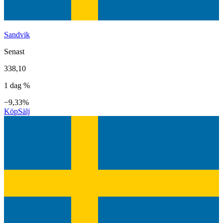
Sandvik
Senast
338,10
1 dag %
−9,33%
Köp
Sälj