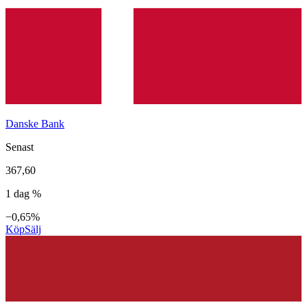
Danske Bank
Senast
367,60
1 dag %
−0,65%
Köp
Sälj