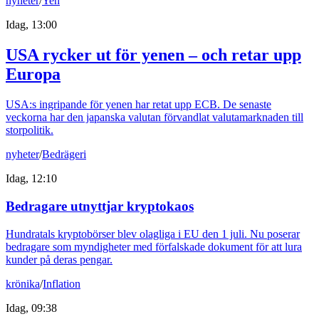
nyheter
/
Yen
Idag, 13:00
USA rycker ut för yenen – och retar upp
Europa
USA:s ingripande för yenen har retat upp ECB. De senaste
veckorna har den japanska valutan förvandlat valutamarknaden till
storpolitik.
nyheter
/
Bedrägeri
Idag, 12:10
Bedragare utnyttjar kryptokaos
Hundratals kryptobörser blev olagliga i EU den 1 juli. Nu poserar
bedragare som myndigheter med förfalskade dokument för att lura
kunder på deras pengar.
krönika
/
Inflation
Idag, 09:38