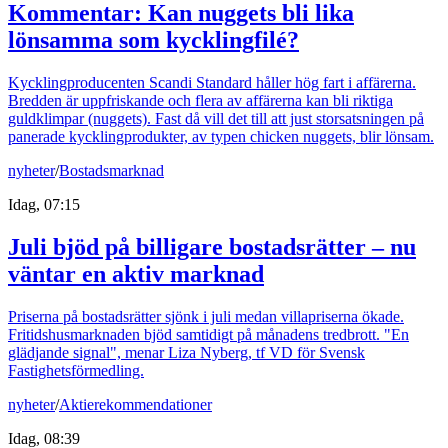
Kommentar: Kan nuggets bli lika
lönsamma som kycklingfilé?
Kycklingproducenten Scandi Standard håller hög fart i affärerna.
Bredden är uppfriskande och flera av affärerna kan bli riktiga
guldklimpar (nuggets). Fast då vill det till att just storsatsningen på
panerade kycklingprodukter, av typen chicken nuggets, blir lönsam.
nyheter
/
Bostadsmarknad
Idag, 07:15
Juli bjöd på billigare bostadsrätter – nu
väntar en aktiv marknad
Priserna på bostadsrätter sjönk i juli medan villapriserna ökade.
Fritidshusmarknaden bjöd samtidigt på månadens tredbrott. "En
glädjande signal", menar Liza Nyberg, tf VD för Svensk
Fastighetsförmedling.
nyheter
/
Aktierekommendationer
Idag, 08:39