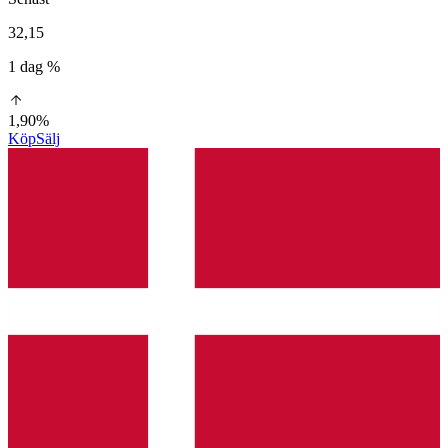
32,15
1 dag %
1,90%
Köp
Sälj