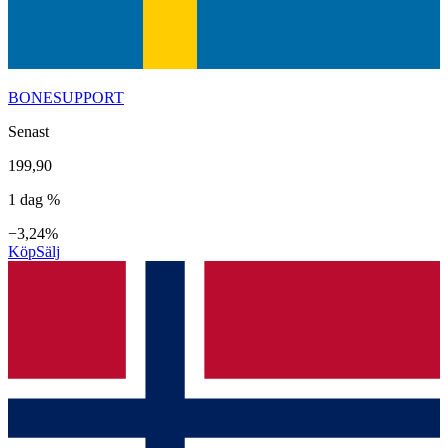
BONESUPPORT
Senast
199,90
1 dag %
−3,24%
Köp
Sälj