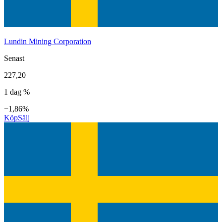
Lundin Mining Corporation
Senast
227,20
1 dag %
−1,86%
Köp
Sälj