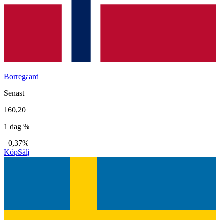
Borregaard
Senast
160,20
1 dag %
−0,37%
Köp
Sälj