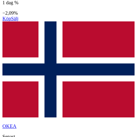
1 dag %
−2,09%
Köp
Sälj
OKEA
Senast