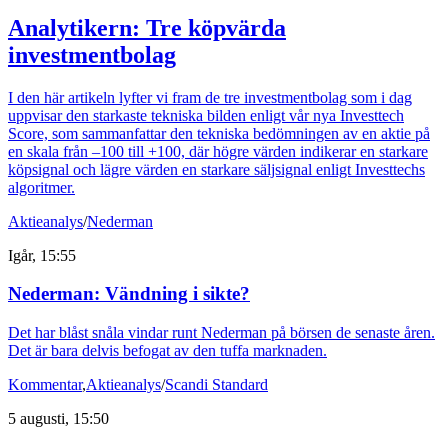
Analytikern: Tre köpvärda
investmentbolag
I den här artikeln lyfter vi fram de tre investmentbolag som i dag
uppvisar den starkaste tekniska bilden enligt vår nya Investtech
Score, som sammanfattar den tekniska bedömningen av en aktie på
en skala från –100 till +100, där högre värden indikerar en starkare
köpsignal och lägre värden en starkare säljsignal enligt Investtechs
algoritmer.
Aktieanalys
/
Nederman
Igår, 15:55
Nederman: Vändning i sikte?
Det har blåst snåla vindar runt Nederman på börsen de senaste åren.
Det är bara delvis befogat av den tuffa marknaden.
Kommentar
,
Aktieanalys
/
Scandi Standard
5 augusti, 15:50