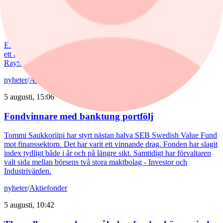
Spiltan Småbolagsfond lyfte i juli – tar in
RaySearch
Efter en svagare utveckling hittills i år fick Spiltan Småbolagsfond
ett tydligt lyft i juli. Mips bidrog mest till uppgången, medan
RaySearch Laboratories är ett nytt innehav i fonden.
nyheter
/
Aktiefonder
5 augusti, 15:06
Fondvinnare med banktung portfölj
Tommi Saukkoriipi har styrt nästan halva SEB Swedish Value Fund
mot finanssektorn. Det har varit ett vinnande drag. Fonden har slagit
index tydligt både i år och på längre sikt. Samtidigt har förvaltaren
valt sida mellan börsens två stora maktbolag - Investor och
Industrivärden.
nyheter
/
Aktiefonder
5 augusti, 10:42