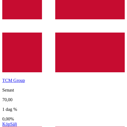
TCM Group
Senast
70,00
1 dag %
0,00%
Köp
Sälj