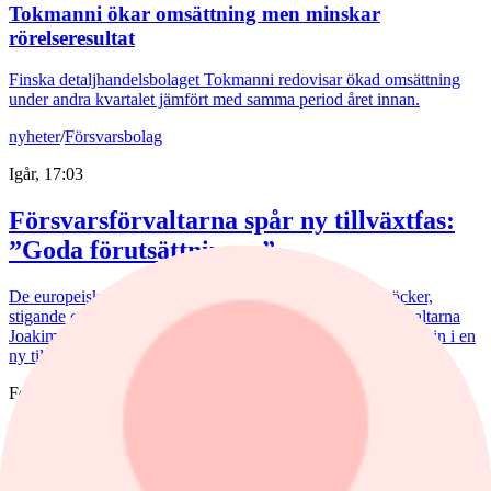
Tokmanni ökar omsättning men minskar
rörelseresultat
Finska detaljhandelsbolaget Tokmanni redovisar ökad omsättning
under andra kvartalet jämfört med samma period året innan.
nyheter
/
Försvarsbolag
Igår, 17:03
Försvarsförvaltarna spår ny tillväxtfas:
”Goda förutsättningar”
De europeiska försvarsbolagen visar rekordstora orderböcker,
stigande omsättning och förbättrade marginaler. Enligt förvaltarna
Joakim Agerback och Shayan Heidari går nu försvarssektorn in i en
ny tillväxtfas.
Fonder
nyheter
/
Spiltan Småbolagsfond
Igår, 14:51