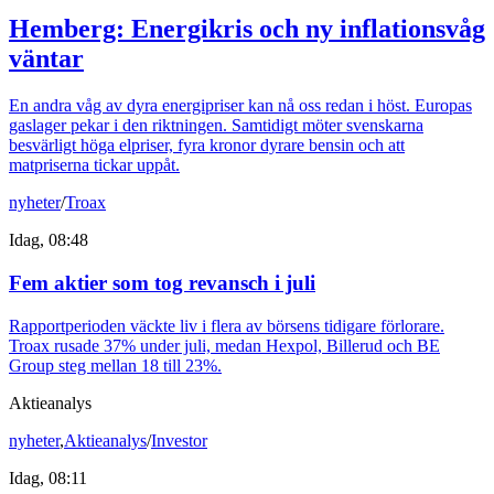
Hemberg: Energikris och ny inflationsvåg
väntar
En andra våg av dyra energipriser kan nå oss redan i höst. Europas
gaslager pekar i den riktningen. Samtidigt möter svenskarna
besvärligt höga elpriser, fyra kronor dyrare bensin och att
matpriserna tickar uppåt.
nyheter
/
Troax
Idag, 08:48
Fem aktier som tog revansch i juli
Rapportperioden väckte liv i flera av börsens tidigare förlorare.
Troax rusade 37% under juli, medan Hexpol, Billerud och BE
Group steg mellan 18 till 23%.
Aktieanalys
nyheter
,
Aktieanalys
/
Investor
Idag, 08:11