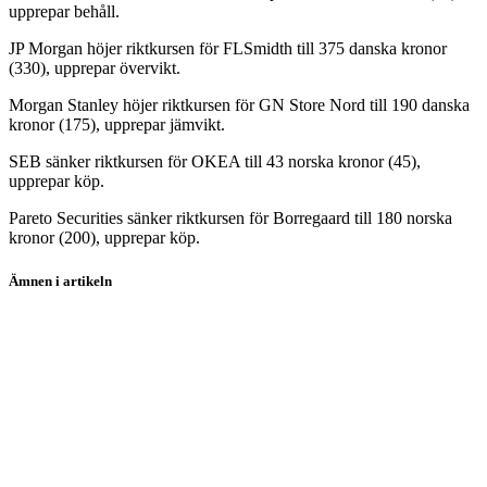
upprepar behåll.
JP Morgan höjer riktkursen för FLSmidth till 375 danska kronor
(330), upprepar övervikt.
Morgan Stanley höjer riktkursen för GN Store Nord till 190 danska
kronor (175), upprepar jämvikt.
SEB sänker riktkursen för OKEA till 43 norska kronor (45),
upprepar köp.
Pareto Securities sänker riktkursen för Borregaard till 180 norska
kronor (200), upprepar köp.
Ämnen i artikeln
The Walt Disney Company
Kering
Danske Bank
Bufab
Adyen