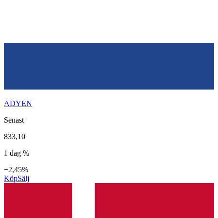
ADYEN
Senast
833,10
1 dag %
−2,45%
Köp
Sälj