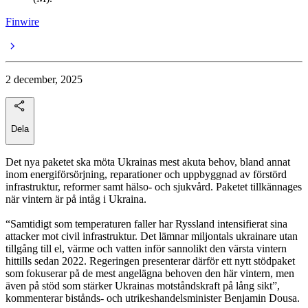
Finwire
2 december, 2025
Dela
Det nya paketet ska möta Ukrainas mest akuta behov, bland annat
inom energiförsörjning, reparationer och uppbyggnad av förstörd
infrastruktur, reformer samt hälso- och sjukvård. Paketet tillkännages
när vintern är på intåg i Ukraina.
“Samtidigt som temperaturen faller har Ryssland intensifierat sina
attacker mot civil infrastruktur. Det lämnar miljontals ukrainare utan
tillgång till el, värme och vatten inför sannolikt den värsta vintern
hittills sedan 2022. Regeringen presenterar därför ett nytt stödpaket
som fokuserar på de mest angelägna behoven den här vintern, men
även på stöd som stärker Ukrainas motståndskraft på lång sikt”,
kommenterar bistånds- och utrikeshandelsminister Benjamin Dousa.