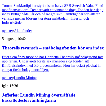
Tommi Saukkoriipi har styrt nästan halva SEB Swedish Value Fund
mot finanssektorn. Det har varit ett vinnande drag. Fonden har slagit
index tydligt både i år och på längre sikt. Samtidigt har förvaltaren
valt sida mellan börsens två stora maktbolag - Investor och
Industrivärden.
nyheter
/
Aktiefonder
5 augusti, 10:42
Theorells revansch – småbolagsfonden kör om index
Efter flera år av motvind har Henrietta Theorells småbolagsfond fått
upp farten. Under årets första sex månader slog fonden sitt
jämförelseindex med 5,6 procentenheter. Hon har också plockat in
ett nytt finskt bolag i portföljen.
nyheter
/
Lundin Mining
Igår, 15:36
Jefferies: Lundin Mining överträffade
kassaflödesförväntningarna