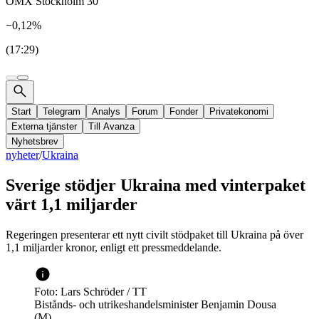
OMX Stockholm 30
−0,12%
(17:29)
Start
Telegram
Analys
Forum
Fonder
Privatekonomi
Externa tjänster
Till Avanza
Nyhetsbrev
nyheter
/
Ukraina
Sverige stödjer Ukraina med vinterpaket
värt 1,1 miljarder
Regeringen presenterar ett nytt civilt stödpaket till Ukraina på över
1,1 miljarder kronor, enligt ett pressmeddelande.
Foto: Lars Schröder / TT
Bistånds- och utrikeshandelsminister Benjamin Dousa
(M).