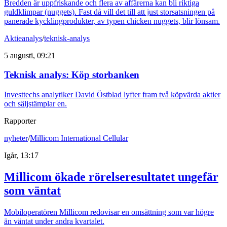
Bredden är uppfriskande och flera av affärerna kan bli riktiga
guldklimpar (nuggets). Fast då vill det till att just storsatsningen på
panerade kycklingprodukter, av typen chicken nuggets, blir lönsam.
Aktieanalys
/
teknisk-analys
5 augusti, 09:21
Teknisk analys: Köp storbanken
Investtechs analytiker David Östblad lyfter fram två köpvärda aktier
och säljstämplar en.
Rapporter
nyheter
/
Millicom International Cellular
Igår, 13:17
Millicom ökade rörelseresultatet ungefär
som väntat
Mobiloperatören Millicom redovisar en omsättning som var högre
än väntat under andra kvartalet.