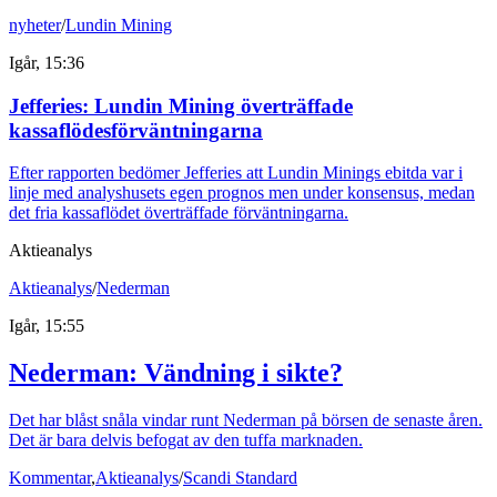
nyheter
/
Lundin Mining
Igår, 15:36
Jefferies: Lundin Mining överträffade
kassaflödesförväntningarna
Efter rapporten bedömer Jefferies att Lundin Minings ebitda var i
linje med analyshusets egen prognos men under konsensus, medan
det fria kassaflödet överträffade förväntningarna.
Aktieanalys
Aktieanalys
/
Nederman
Igår, 15:55
Nederman: Vändning i sikte?
Det har blåst snåla vindar runt Nederman på börsen de senaste åren.
Det är bara delvis befogat av den tuffa marknaden.
Kommentar
,
Aktieanalys
/
Scandi Standard