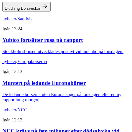
E-tidning Börsveckan
nyheter
/
Sandvik
Igår, 13:24
Yubico fortsätter rusa på rapport
Stockholmsbörsen utvecklades positivt vid lunchtid på torsdagen.
nyheter
/
Europabörserna
Igår, 12:13
Muntert på ledande Europabörser
De ledande börserna ute i Europa stiger på torsdagen efter en ny
rapporttung morgon.
nyheter
/
NCC
Igår, 12:12
NCC krävs på fem miljoner efter dödsolycka vid