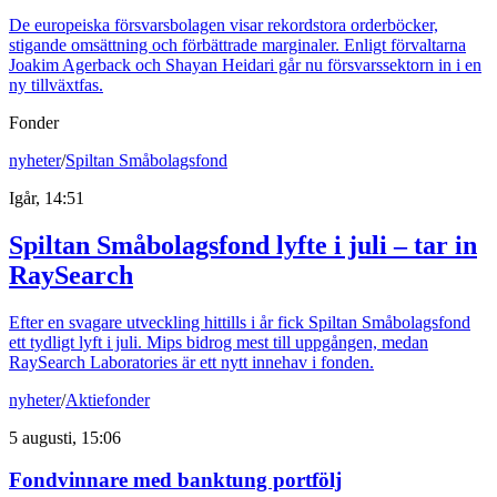
De europeiska försvarsbolagen visar rekordstora orderböcker,
stigande omsättning och förbättrade marginaler. Enligt förvaltarna
Joakim Agerback och Shayan Heidari går nu försvarssektorn in i en
ny tillväxtfas.
Fonder
nyheter
/
Spiltan Småbolagsfond
Igår, 14:51
Spiltan Småbolagsfond lyfte i juli – tar in
RaySearch
Efter en svagare utveckling hittills i år fick Spiltan Småbolagsfond
ett tydligt lyft i juli. Mips bidrog mest till uppgången, medan
RaySearch Laboratories är ett nytt innehav i fonden.
nyheter
/
Aktiefonder
5 augusti, 15:06
Fondvinnare med banktung portfölj