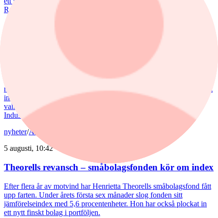
ett tydligt lyft i juli. Mips bidrog mest till uppgången, medan
RaySearch Laboratories är ett nytt innehav i fonden.
nyheter
/
Aktiefonder
5 augusti, 15:06
Fondvinnare med banktung portfölj
Tommi Saukkoriipi har styrt nästan halva SEB Swedish Value Fund
mot finanssektorn. Det har varit ett vinnande drag. Fonden har slagit
index tydligt både i år och på längre sikt. Samtidigt har förvaltaren
valt sida mellan börsens två stora maktbolag - Investor och
Industrivärden.
nyheter
/
Aktiefonder
5 augusti, 10:42
Theorells revansch – småbolagsfonden kör om index
Efter flera år av motvind har Henrietta Theorells småbolagsfond fått
upp farten. Under årets första sex månader slog fonden sitt
jämförelseindex med 5,6 procentenheter. Hon har också plockat in
ett nytt finskt bolag i portföljen.