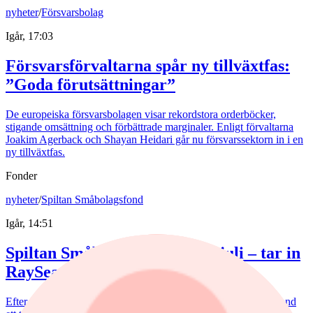
nyheter
/
Försvarsbolag
Igår, 17:03
Försvarsförvaltarna spår ny tillväxtfas:
”Goda förutsättningar”
De europeiska försvarsbolagen visar rekordstora orderböcker,
stigande omsättning och förbättrade marginaler. Enligt förvaltarna
Joakim Agerback och Shayan Heidari går nu försvarssektorn in i en
ny tillväxtfas.
Fonder
nyheter
/
Spiltan Småbolagsfond
Igår, 14:51
Spiltan Småbolagsfond lyfte i juli – tar in
RaySearch
Efter en svagare utveckling hittills i år fick Spiltan Småbolagsfond