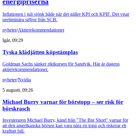
energipriserna
Inflationen i juli sjönk både när det gäller KPI och KPIF. Det visar
preliminära siffror från SCB.
nyheter
/
Aktierekommendationer
Igår, 09:29
Tyska klädjätten köpstämplas
Goldman Sachs sänker riktkursen för Sandvik. Här är dagens
aktierekommendationer.
nyheter
/
Nvidia
5 augusti, 09:26
Michael Burry varnar för börstopp – ser risk för
börskrasch
Investeraren Michael Burry, känd från "The Big Short" varnar för
att den amerikanska börsen kan vara nära en topp och riskerar ett
kraftigt fall.