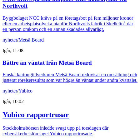
Northvolt
Byggbolaget NCC krävs på en företagsbot på fem miljoner kronor
efter en arbetsplatsolycka utanför Northvolts fabrik i Skellefteå där
en person omkom och en annan skadades allvarligt.
nyheter
/
Metsä Board
Igår, 11:08
Bättre än väntat från Metsä Board
Finska kartongtillverkaren Metsä Board redovisar en omsättning och
justerat rörelseresultat som var högre än väntat under andra kvartalet.
nyheter
/
Yubico
Igår, 10:02
Yubico rapportrusar
Stockholmsbörsen inledde svagt upp på torsdagen där
cybersäkerhetsföretaget Yubico rapportrusade.