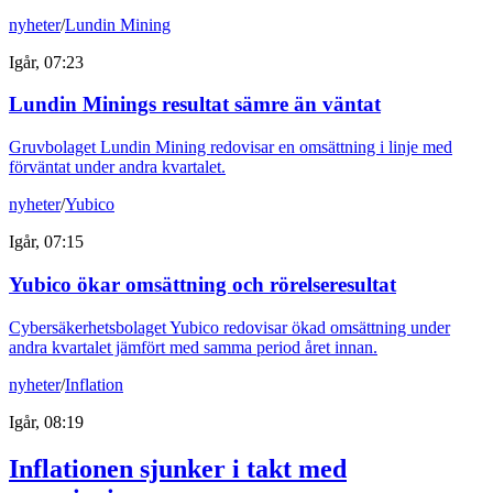
nyheter
/
Lundin Mining
Igår, 07:23
Lundin Minings resultat sämre än väntat
Gruvbolaget Lundin Mining redovisar en omsättning i linje med
förväntat under andra kvartalet.
nyheter
/
Yubico
Igår, 07:15
Yubico ökar omsättning och rörelseresultat
Cybersäkerhetsbolaget Yubico redovisar ökad omsättning under
andra kvartalet jämfört med samma period året innan.
nyheter
/
Inflation
Igår, 08:19
Inflationen sjunker i takt med