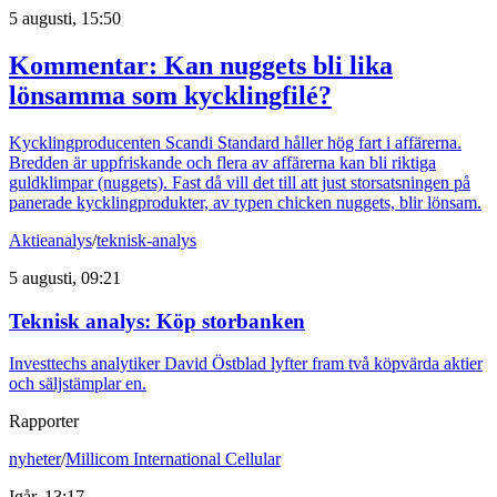
5 augusti, 15:50
Kommentar: Kan nuggets bli lika
lönsamma som kycklingfilé?
Kycklingproducenten Scandi Standard håller hög fart i affärerna.
Bredden är uppfriskande och flera av affärerna kan bli riktiga
guldklimpar (nuggets). Fast då vill det till att just storsatsningen på
panerade kycklingprodukter, av typen chicken nuggets, blir lönsam.
Aktieanalys
/
teknisk-analys
5 augusti, 09:21
Teknisk analys: Köp storbanken
Investtechs analytiker David Östblad lyfter fram två köpvärda aktier
och säljstämplar en.
Rapporter
nyheter
/
Millicom International Cellular
Igår, 13:17