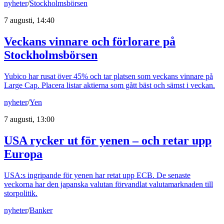
nyheter
/
Stockholmsbörsen
7 augusti, 14:40
Veckans vinnare och förlorare på
Stockholmsbörsen
Yubico har rusat över 45% och tar platsen som veckans vinnare på
Large Cap. Placera listar aktierna som gått bäst och sämst i veckan.
nyheter
/
Yen
7 augusti, 13:00
USA rycker ut för yenen – och retar upp
Europa
USA:s ingripande för yenen har retat upp ECB. De senaste
veckorna har den japanska valutan förvandlat valutamarknaden till
storpolitik.
nyheter
/
Banker