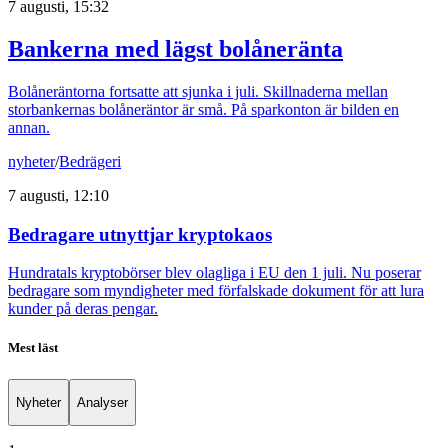
7 augusti, 15:32
Bankerna med lägst bolåneränta
Bolåneräntorna fortsatte att sjunka i juli. Skillnaderna mellan
storbankernas bolåneräntor är små. På sparkonton är bilden en
annan.
nyheter
/
Bedrägeri
7 augusti, 12:10
Bedragare utnyttjar kryptokaos
Hundratals kryptobörser blev olagliga i EU den 1 juli. Nu poserar
bedragare som myndigheter med förfalskade dokument för att lura
kunder på deras pengar.
Mest läst
Nyheter
Analyser