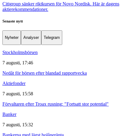
Citigroup sänker riktkursen för Novo Nordisk. Här är dagens
aktierekommendationer.
Senaste nytt
Nyheter
Analyser
Telegram
Stockholmsbörsen
7 augusti, 17:46
Nedåt för börsen efter blandad rapportvecka
Aktiefonder
7 augusti, 15:58
Förvaltaren efter Troax rusning: "Fortsatt stor potential"
Banker
7 augusti, 15:32
Bankerna med lägst bolåneränta