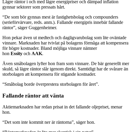
Lägre räntor i och med lägre energipriser och dämpad inflation
gynnar sektorer som pressats hårt.
“De som bör gynnas mest är fastighetsbolag och compounders
(serieförvärvare, reds. anm.). Fallande energipris innebär fallande
räntor”, säger Guggenheimer.
Hon pekar även ut medtech och dagligvarubolag som lite oväntade
vinnare. Marknaden har tvivlat på bolagens förmåga att kompensera
för högre kostnader. Bland möjliga vinnare nämner
hon
Essity
och
AAK
.
Även småbolagen lyfter hon fram som vinnare. De bär generellt mer
skuld, så lägre räntor slår igenom direkt. Samtidigt har de svårare än
storbolagen att kompensera för stigande kostnader.
“Småbolag borde överprestera storbolagen för året”.
Fallande räntor att vänta
Aktiemarknaden har redan prisat in det fallande oljepriset, menar
hon.
“Det som inte kommit ner är räntorna”, säger hon.