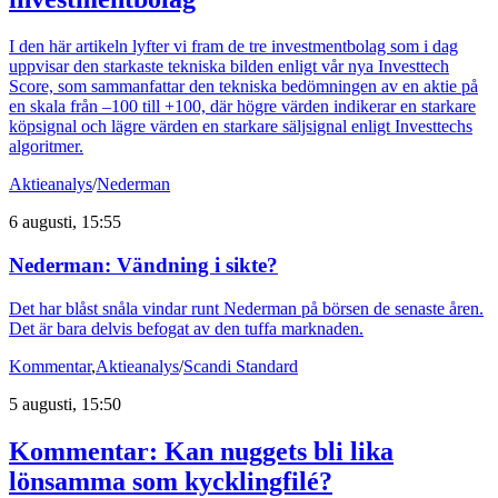
I den här artikeln lyfter vi fram de tre investmentbolag som i dag
uppvisar den starkaste tekniska bilden enligt vår nya Investtech
Score, som sammanfattar den tekniska bedömningen av en aktie på
en skala från –100 till +100, där högre värden indikerar en starkare
köpsignal och lägre värden en starkare säljsignal enligt Investtechs
algoritmer.
Aktieanalys
/
Nederman
6 augusti, 15:55
Nederman: Vändning i sikte?
Det har blåst snåla vindar runt Nederman på börsen de senaste åren.
Det är bara delvis befogat av den tuffa marknaden.
Kommentar
,
Aktieanalys
/
Scandi Standard
5 augusti, 15:50
Kommentar: Kan nuggets bli lika
lönsamma som kycklingfilé?