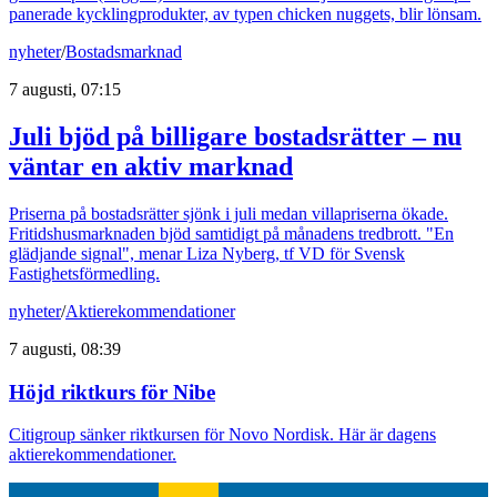
panerade kycklingprodukter, av typen chicken nuggets, blir lönsam.
nyheter
/
Bostadsmarknad
7 augusti, 07:15
Juli bjöd på billigare bostadsrätter – nu
väntar en aktiv marknad
Priserna på bostadsrätter sjönk i juli medan villapriserna ökade.
Fritidshusmarknaden bjöd samtidigt på månadens tredbrott. "En
glädjande signal", menar Liza Nyberg, tf VD för Svensk
Fastighetsförmedling.
nyheter
/
Aktierekommendationer
7 augusti, 08:39
Höjd riktkurs för Nibe
Citigroup sänker riktkursen för Novo Nordisk. Här är dagens
aktierekommendationer.