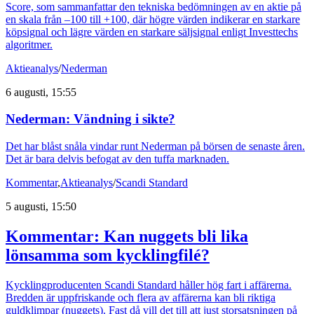
Score, som sammanfattar den tekniska bedömningen av en aktie på
en skala från –100 till +100, där högre värden indikerar en starkare
köpsignal och lägre värden en starkare säljsignal enligt Investtechs
algoritmer.
Aktieanalys
/
Nederman
6 augusti, 15:55
Nederman: Vändning i sikte?
Det har blåst snåla vindar runt Nederman på börsen de senaste åren.
Det är bara delvis befogat av den tuffa marknaden.
Kommentar
,
Aktieanalys
/
Scandi Standard
5 augusti, 15:50
Kommentar: Kan nuggets bli lika
lönsamma som kycklingfilé?
Kycklingproducenten Scandi Standard håller hög fart i affärerna.
Bredden är uppfriskande och flera av affärerna kan bli riktiga
guldklimpar (nuggets). Fast då vill det till att just storsatsningen på