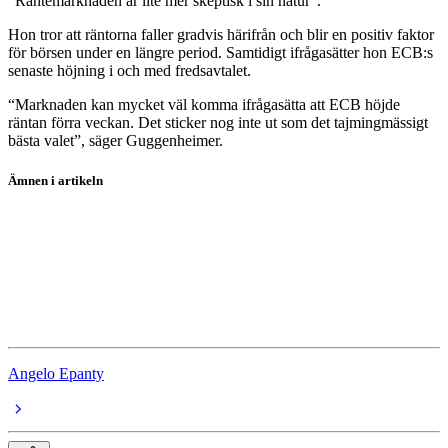
“Räntemarknaden är lite mer skeptisk i sin natur”.
Hon tror att räntorna faller gradvis härifrån och blir en positiv faktor
för börsen under en längre period. Samtidigt ifrågasätter hon ECB:s
senaste höjning i och med fredsavtalet.
“Marknaden kan mycket väl komma ifrågasätta att ECB höjde
räntan förra veckan. Det sticker nog inte ut som det tajmingmässigt
bästa valet”, säger Guggenheimer.
Ämnen i artikeln
Krig
Essity
AAK
Iran
Angelo Epanty