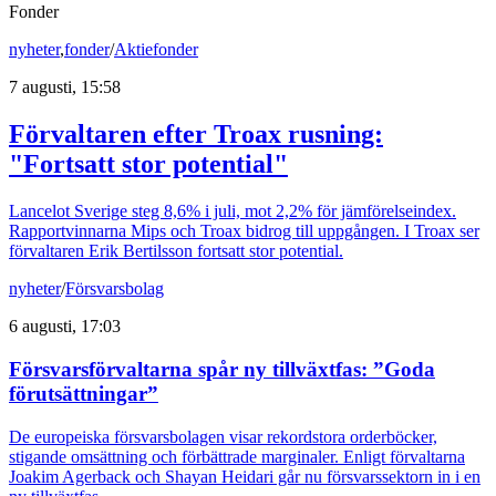
Fonder
nyheter
,
fonder
/
Aktiefonder
7 augusti, 15:58
Förvaltaren efter Troax rusning:
"Fortsatt stor potential"
Lancelot Sverige steg 8,6% i juli, mot 2,2% för jämförelseindex.
Rapportvinnarna Mips och Troax bidrog till uppgången. I Troax ser
förvaltaren Erik Bertilsson fortsatt stor potential.
nyheter
/
Försvarsbolag
6 augusti, 17:03
Försvarsförvaltarna spår ny tillväxtfas: ”Goda
förutsättningar”
De europeiska försvarsbolagen visar rekordstora orderböcker,
stigande omsättning och förbättrade marginaler. Enligt förvaltarna
Joakim Agerback och Shayan Heidari går nu försvarssektorn in i en