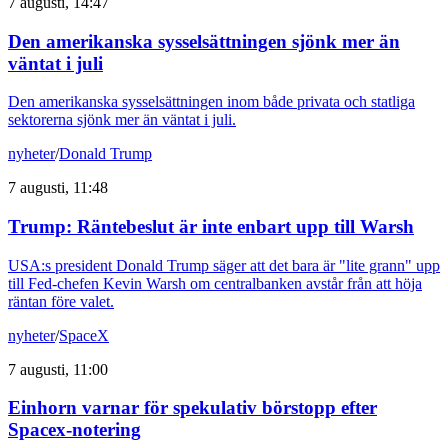
7 augusti, 14:47
Den amerikanska sysselsättningen sjönk mer än
väntat i juli
Den amerikanska sysselsättningen inom både privata och statliga
sektorerna sjönk mer än väntat i juli.
nyheter
/
Donald Trump
7 augusti, 11:48
Trump: Räntebeslut är inte enbart upp till Warsh
USA:s president Donald Trump säger att det bara är "lite grann" upp
till Fed-chefen Kevin Warsh om centralbanken avstår från att höja
räntan före valet.
nyheter
/
SpaceX
7 augusti, 11:00
Einhorn varnar för spekulativ börstopp efter
Spacex-notering