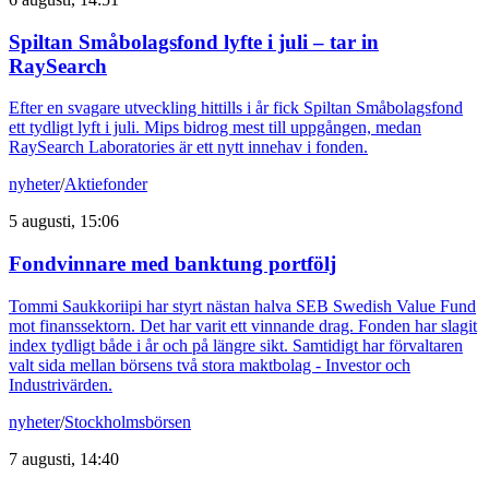
Spiltan Småbolagsfond lyfte i juli – tar in
RaySearch
Efter en svagare utveckling hittills i år fick Spiltan Småbolagsfond
ett tydligt lyft i juli. Mips bidrog mest till uppgången, medan
RaySearch Laboratories är ett nytt innehav i fonden.
nyheter
/
Aktiefonder
5 augusti, 15:06
Fondvinnare med banktung portfölj
Tommi Saukkoriipi har styrt nästan halva SEB Swedish Value Fund
mot finanssektorn. Det har varit ett vinnande drag. Fonden har slagit
index tydligt både i år och på längre sikt. Samtidigt har förvaltaren
valt sida mellan börsens två stora maktbolag - Investor och
Industrivärden.
nyheter
/
Stockholmsbörsen
7 augusti, 14:40