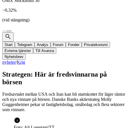
OMX Stockholm 30
−0,32%
(vid stängning)
Start
Telegram
Analys
Forum
Fonder
Privatekonomi
Externa tjänster
Till Avanza
Nyhetsbrev
nyheter
/
Krig
Strategen: Här är fredsvinnarna på
börsen
Fredsavtalet mellan USA och Iran kan bli startskottet för lägre räntor
och nya vinnare på börsen. Danske Banks aktiestrateg Molly
Guggenheimer pekar ut fastighetsbolag, småbolag och flera sektorer
som vinnare.
Foto: Ali Lorestani/TT