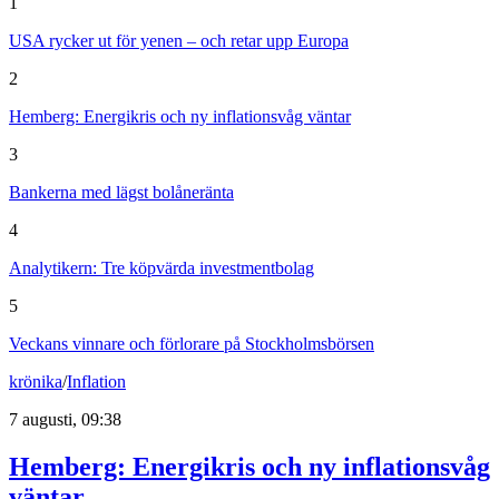
1
USA rycker ut för yenen – och retar upp Europa
2
Hemberg: Energikris och ny inflationsvåg väntar
3
Bankerna med lägst bolåneränta
4
Analytikern: Tre köpvärda investmentbolag
5
Veckans vinnare och förlorare på Stockholmsbörsen
krönika
/
Inflation
7 augusti, 09:38
Hemberg: Energikris och ny inflationsvåg
väntar