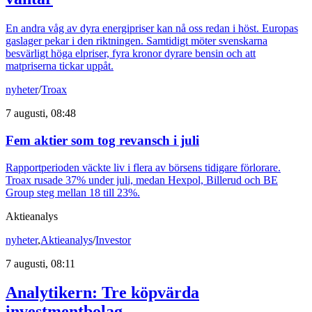
En andra våg av dyra energipriser kan nå oss redan i höst. Europas
gaslager pekar i den riktningen. Samtidigt möter svenskarna
besvärligt höga elpriser, fyra kronor dyrare bensin och att
matpriserna tickar uppåt.
nyheter
/
Troax
7 augusti, 08:48
Fem aktier som tog revansch i juli
Rapportperioden väckte liv i flera av börsens tidigare förlorare.
Troax rusade 37% under juli, medan Hexpol, Billerud och BE
Group steg mellan 18 till 23%.
Aktieanalys
nyheter
,
Aktieanalys
/
Investor
7 augusti, 08:11
Analytikern: Tre köpvärda
investmentbolag