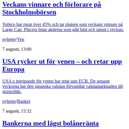
Veckans vinnare och förlorare på
Stockholmsbörsen
Yubico har rusat över 45% och tar platsen som veckans vinnare på
Large Cap. Placera listar aktierna som gått bäst och sämst i veckan.
nyheter
/
Yen
7 augusti, 13:00
USA rycker ut för yenen – och retar upp
Europa
USA:s ingripande för yenen har retat upp ECB. De senaste
veckorna har den japanska valutan förvandlat valutamarknaden till
storpolitik.
nyheter
/
Banker
7 augusti, 15:32
Bankerna med lägst bolåneränta