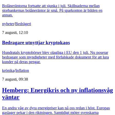
Bolåneräntorna fortsatte att sjunka i juli. Skillnaderna mellan
storbankernas bolåneräntor är små. På sparkonton är bilden en
annan.
nyheter
/
Bedrägeri
7 augusti, 12:10
Bedragare utnyttjar kryptokaos
Hundratals kryptobörser blev olagliga i EU den 1 juli. Nu poserar
bedragare som myndigheter med förfalskade dokument för att lura
kunder på deras pengar.
krönika
/
Inflation
7 augusti, 09:38
Hemberg: Energikris och ny inflationsvåg
väntar
En andra våg av dyra energipriser kan nå oss redan i höst. Europas
gaslager pekar i den riktningen. Samtidigt möter svenskarna