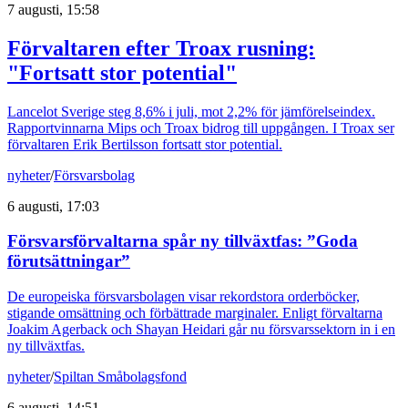
7 augusti, 15:58
Förvaltaren efter Troax rusning:
"Fortsatt stor potential"
Lancelot Sverige steg 8,6% i juli, mot 2,2% för jämförelseindex.
Rapportvinnarna Mips och Troax bidrog till uppgången. I Troax ser
förvaltaren Erik Bertilsson fortsatt stor potential.
nyheter
/
Försvarsbolag
6 augusti, 17:03
Försvarsförvaltarna spår ny tillväxtfas: ”Goda
förutsättningar”
De europeiska försvarsbolagen visar rekordstora orderböcker,
stigande omsättning och förbättrade marginaler. Enligt förvaltarna
Joakim Agerback och Shayan Heidari går nu försvarssektorn in i en
ny tillväxtfas.
nyheter
/
Spiltan Småbolagsfond
6 augusti, 14:51