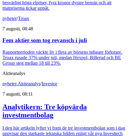
besvärligt höga elpriser, fyra kronor dyrare bensin och att
matpriserna tickar uppåt.
nyheter
/
Troax
7 augusti, 08:48
Fem aktier som tog revansch i juli
Rapportperioden väckte liv i flera av börsens tidigare förlorare.
Troax rusade 37% under juli, medan Hexpol, Billerud och BE
Group steg mellan 18 till 23%.
Aktieanalys
nyheter
,
Aktieanalys
/
Investor
7 augusti, 08:11
Analytikern: Tre köpvärda
investmentbolag
I den här artikeln lyfter vi fram de tre investmentbolag som i dag
uppvisar den starkaste tekniska bilden enligt vår nya Investtech