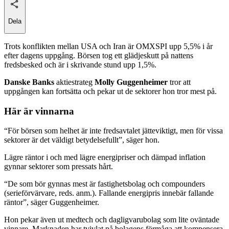
Dela
Trots konflikten mellan USA och Iran är OMXSPI upp 5,5% i år
efter dagens uppgång. Börsen tog ett glädjeskutt på nattens
fredsbesked och är i skrivande stund upp 1,5%.
Danske Banks
aktiestrateg
Molly Guggenheimer
tror att
uppgången kan fortsätta och pekar ut de sektorer hon tror mest på.
Här är vinnarna
“För börsen som helhet är inte fredsavtalet jätteviktigt, men för vissa
sektorer är det väldigt betydelsefullt”, säger hon.
Lägre räntor i och med lägre energipriser och dämpad inflation
gynnar sektorer som pressats hårt.
“De som bör gynnas mest är fastighetsbolag och compounders
(serieförvärvare, reds. anm.). Fallande energipris innebär fallande
räntor”, säger Guggenheimer.
Hon pekar även ut medtech och dagligvarubolag som lite oväntade
vinnare. Marknaden har tvivlat på bolagens förmåga att kompensera