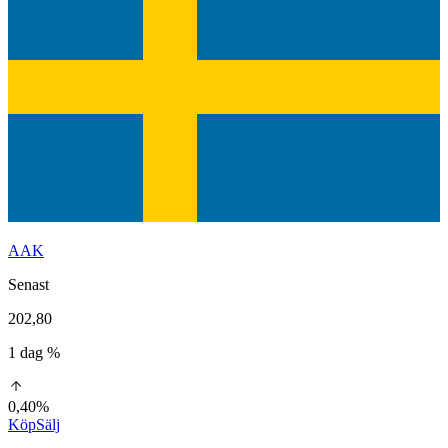
AAK
Senast
202,80
1 dag %
0,40%
Köp
Sälj