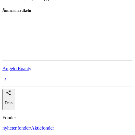
Ämnen i artikeln
Krig
Essity
AAK
Iran
Angelo Epanty
Dela
Fonder
nyheter
,
fonder
/
Aktiefonder