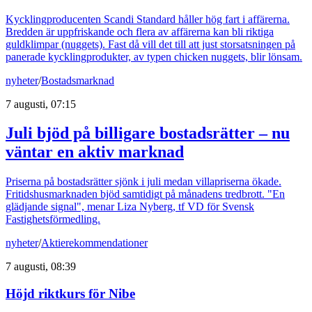
Kycklingproducenten Scandi Standard håller hög fart i affärerna.
Bredden är uppfriskande och flera av affärerna kan bli riktiga
guldklimpar (nuggets). Fast då vill det till att just storsatsningen på
panerade kycklingprodukter, av typen chicken nuggets, blir lönsam.
nyheter
/
Bostadsmarknad
7 augusti, 07:15
Juli bjöd på billigare bostadsrätter – nu
väntar en aktiv marknad
Priserna på bostadsrätter sjönk i juli medan villapriserna ökade.
Fritidshusmarknaden bjöd samtidigt på månadens tredbrott. "En
glädjande signal", menar Liza Nyberg, tf VD för Svensk
Fastighetsförmedling.
nyheter
/
Aktierekommendationer
7 augusti, 08:39
Höjd riktkurs för Nibe