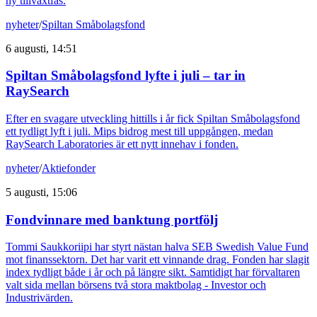
ny tillväxtfas.
nyheter
/
Spiltan Småbolagsfond
6 augusti, 14:51
Spiltan Småbolagsfond lyfte i juli – tar in
RaySearch
Efter en svagare utveckling hittills i år fick Spiltan Småbolagsfond
ett tydligt lyft i juli. Mips bidrog mest till uppgången, medan
RaySearch Laboratories är ett nytt innehav i fonden.
nyheter
/
Aktiefonder
5 augusti, 15:06
Fondvinnare med banktung portfölj
Tommi Saukkoriipi har styrt nästan halva SEB Swedish Value Fund
mot finanssektorn. Det har varit ett vinnande drag. Fonden har slagit
index tydligt både i år och på längre sikt. Samtidigt har förvaltaren
valt sida mellan börsens två stora maktbolag - Investor och
Industrivärden.