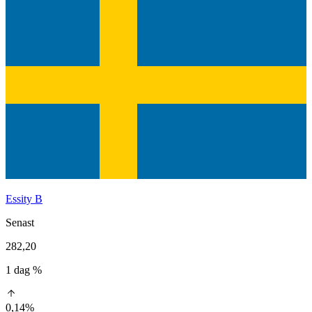
Essity B
Senast
282,20
1 dag %
0,14%