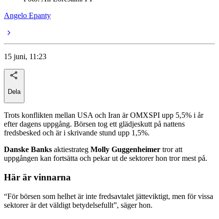
Angelo Epanty
15 juni, 11:23
Dela
Trots konflikten mellan USA och Iran är OMXSPI upp 5,5% i år
efter dagens uppgång. Börsen tog ett glädjeskutt på nattens
fredsbesked och är i skrivande stund upp 1,5%.
Danske Banks
aktiestrateg
Molly Guggenheimer
tror att
uppgången kan fortsätta och pekar ut de sektorer hon tror mest på.
Här är vinnarna
“För börsen som helhet är inte fredsavtalet jätteviktigt, men för vissa
sektorer är det väldigt betydelsefullt”, säger hon.