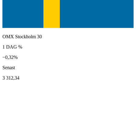
OMX Stockholm 30
1 DAG %
−0,32%
Senast
3 312,34