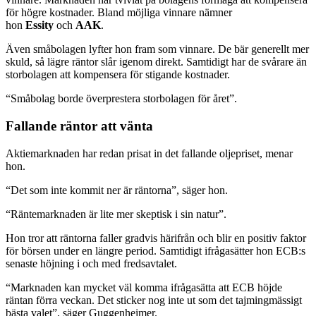
för högre kostnader. Bland möjliga vinnare nämner
hon
Essity
och
AAK
.
Även småbolagen lyfter hon fram som vinnare. De bär generellt mer
skuld, så lägre räntor slår igenom direkt. Samtidigt har de svårare än
storbolagen att kompensera för stigande kostnader.
“Småbolag borde överprestera storbolagen för året”.
Fallande räntor att vänta
Aktiemarknaden har redan prisat in det fallande oljepriset, menar
hon.
“Det som inte kommit ner är räntorna”, säger hon.
“Räntemarknaden är lite mer skeptisk i sin natur”.
Hon tror att räntorna faller gradvis härifrån och blir en positiv faktor
för börsen under en längre period. Samtidigt ifrågasätter hon ECB:s
senaste höjning i och med fredsavtalet.
“Marknaden kan mycket väl komma ifrågasätta att ECB höjde
räntan förra veckan. Det sticker nog inte ut som det tajmingmässigt
bästa valet”, säger Guggenheimer.