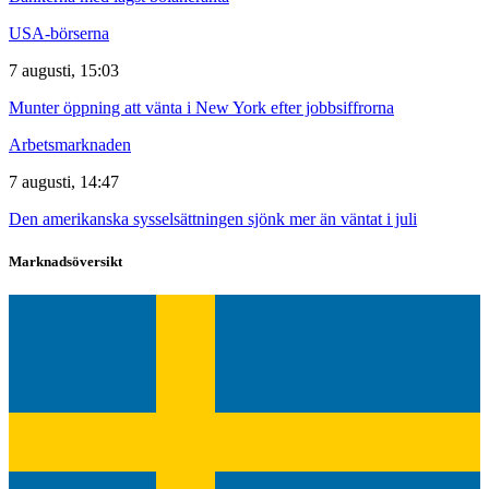
USA-börserna
7 augusti, 15:03
Munter öppning att vänta i New York efter jobbsiffrorna
Arbetsmarknaden
7 augusti, 14:47
Den amerikanska sysselsättningen sjönk mer än väntat i juli
Marknadsöversikt