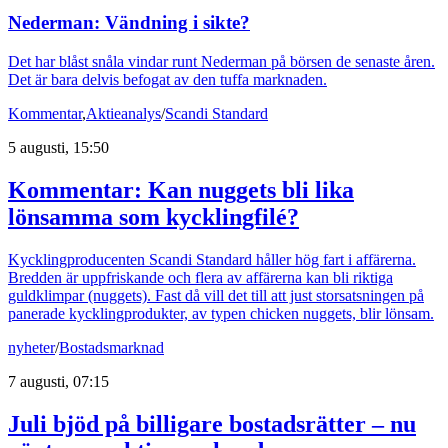
Nederman: Vändning i sikte?
Det har blåst snåla vindar runt Nederman på börsen de senaste åren.
Det är bara delvis befogat av den tuffa marknaden.
Kommentar
,
Aktieanalys
/
Scandi Standard
5 augusti, 15:50
Kommentar: Kan nuggets bli lika
lönsamma som kycklingfilé?
Kycklingproducenten Scandi Standard håller hög fart i affärerna.
Bredden är uppfriskande och flera av affärerna kan bli riktiga
guldklimpar (nuggets). Fast då vill det till att just storsatsningen på
panerade kycklingprodukter, av typen chicken nuggets, blir lönsam.
nyheter
/
Bostadsmarknad
7 augusti, 07:15
Juli bjöd på billigare bostadsrätter – nu