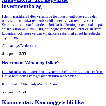
investmentbolag
I den här artikeln lyfter vi fram de tre investmentbolag som i dag
uppvisar den starkaste tekniska bilden enligt vår nya Investtech
Score, som sammanfattar den tekniska bedömningen av en aktie på
en skala från –100 till +100, där högre värden indikerar en starkare
köpsignal och lägre värden en starkare säljsignal enligt Investtechs
algoritmer.
Aktieanalys
/
Nederman
6 augusti, 15:55
Nederman: Vändning i sikte?
Det har blåst snåla vindar runt Nederman på börsen de senaste åren.
Det är bara delvis befogat av den tuffa marknaden.
Kommentar
,
Aktieanalys
/
Scandi Standard
5 augusti, 15:50
Kommentar: Kan nuggets bli lika