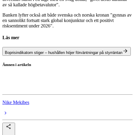
av så kallade högbetavalutor".
Banken lyfter också att både svenska och norska kronan "gynnas av
en sannolikt fortsatt stark global konjunktur och ett positivt
risksentiment under 2026".
Läs mer
Boprisindikatorn stiger – hushållen höjer förväntningar på styrräntan
Ämnen i artikeln
Riksbanken
Bank of America
Nike Mekibes