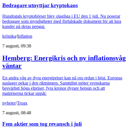
Bedragare utnyttjar kryptokaos
Hundratals kryptobörser blev olagliga i EU den 1 juli. Nu poserar
bedragare som myndigheter med förfalskade dokument för att lura
kunder på deras pengar.
krönika
/
Inflation
7 augusti, 09:38
Hemberg: Energikris och ny inflationsvåg
väntar
En andra våg av dyra energipriser kan nå oss redan i höst. Europas
gaslager pekar i den riktningen. Samtidigt möter svenskarna
besvärligt höga elpriser, fyra kronor dyrare bensin och att
matpriserna tickar uppåt.
nyheter
/
Troax
7 augusti, 08:48
Fem aktier som tog revansch i juli