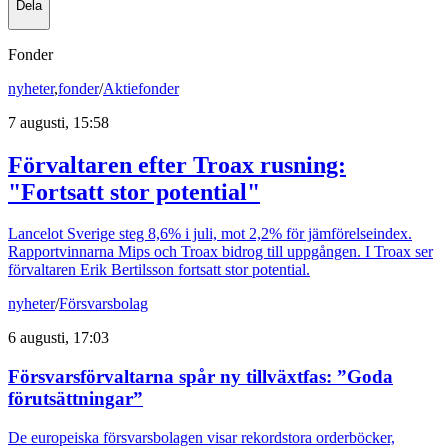
Dela
Fonder
nyheter
,
fonder
/
Aktiefonder
7 augusti, 15:58
Förvaltaren efter Troax rusning:
"Fortsatt stor potential"
Lancelot Sverige steg 8,6% i juli, mot 2,2% för jämförelseindex.
Rapportvinnarna Mips och Troax bidrog till uppgången. I Troax ser
förvaltaren Erik Bertilsson fortsatt stor potential.
nyheter
/
Försvarsbolag
6 augusti, 17:03
Försvarsförvaltarna spår ny tillväxtfas: ”Goda
förutsättningar”
De europeiska försvarsbolagen visar rekordstora orderböcker,