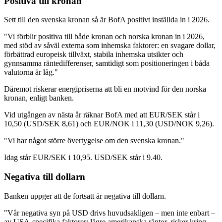
Positiva till kronan
Sett till den svenska kronan så är BofA positivt inställda in i 2026.
"Vi förblir positiva till både kronan och norska kronan in i 2026,
med stöd av såväl externa som inhemska faktorer: en svagare dollar,
förbättrad europeisk tillväxt, stabila inhemska utsikter och
gynnsamma räntedifferenser, samtidigt som positioneringen i båda
valutorna är låg."
Däremot riskerar energipriserna att bli en motvind för den norska
kronan, enligt banken.
Vid utgången av nästa år räknar BofA med att EUR/SEK står i
10,50 (USD/SEK 8,61) och EUR/NOK i 11,30 (USD/NOK 9,26).
"Vi har något större övertygelse om den svenska kronan."
Idag står EUR/SEK i 10,95. USD/SEK står i 9.40.
Negativa till dollarn
Banken uppger att de fortsatt är negativa till dollarn.
"Vår negativa syn på USD drivs huvudsakligen – men inte enbart –
av USA-specifika faktorer: lägre amerikanska räntor, risker kring