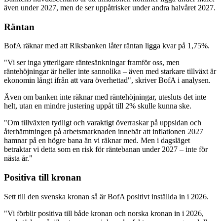
även under 2027, men de ser uppåtrisker under andra halvåret 2027.
Räntan
BofA räknar med att Riksbanken låter räntan ligga kvar på 1,75%.
"Vi ser inga ytterligare räntesänkningar framför oss, men
räntehöjningar är heller inte sannolika – även med starkare tillväxt är
ekonomin långt ifrån att vara överhettad", skriver BofA i analysen.
Även om banken inte räknar med räntehöjningar, utesluts det inte
helt, utan en mindre justering uppåt till 2% skulle kunna ske.
"Om tillväxten tydligt och varaktigt överraskar på uppsidan och
återhämtningen på arbetsmarknaden innebär att inflationen 2027
hamnar på en högre bana än vi räknar med. Men i dagsläget
betraktar vi detta som en risk för räntebanan under 2027 – inte för
nästa år."
Positiva till kronan
Sett till den svenska kronan så är BofA positivt inställda in i 2026.
"Vi förblir positiva till både kronan och norska kronan in i 2026,