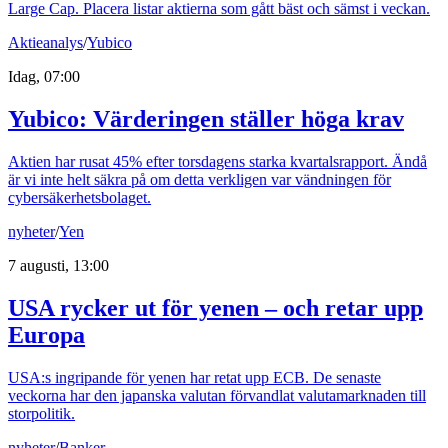
Large Cap. Placera listar aktierna som gått bäst och sämst i veckan.
Aktieanalys
/
Yubico
Idag, 07:00
Yubico: Värderingen ställer höga krav
Aktien har rusat 45% efter torsdagens starka kvartalsrapport. Ändå
är vi inte helt säkra på om detta verkligen var vändningen för
cybersäkerhetsbolaget.
nyheter
/
Yen
7 augusti, 13:00
USA rycker ut för yenen – och retar upp
Europa
USA:s ingripande för yenen har retat upp ECB. De senaste
veckorna har den japanska valutan förvandlat valutamarknaden till
storpolitik.
nyheter
/
Banker