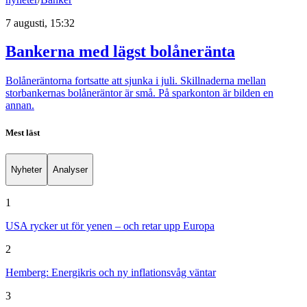
7 augusti, 15:32
Bankerna med lägst bolåneränta
Bolåneräntorna fortsatte att sjunka i juli. Skillnaderna mellan
storbankernas bolåneräntor är små. På sparkonton är bilden en
annan.
Mest läst
Nyheter
Analyser
1
USA rycker ut för yenen – och retar upp Europa
2
Hemberg: Energikris och ny inflationsvåg väntar
3