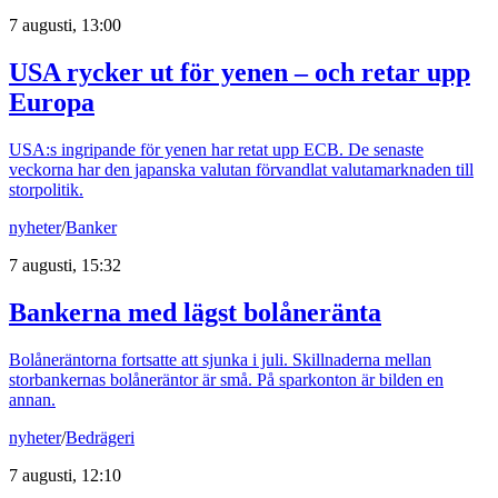
7 augusti, 13:00
USA rycker ut för yenen – och retar upp
Europa
USA:s ingripande för yenen har retat upp ECB. De senaste
veckorna har den japanska valutan förvandlat valutamarknaden till
storpolitik.
nyheter
/
Banker
7 augusti, 15:32
Bankerna med lägst bolåneränta
Bolåneräntorna fortsatte att sjunka i juli. Skillnaderna mellan
storbankernas bolåneräntor är små. På sparkonton är bilden en
annan.
nyheter
/
Bedrägeri
7 augusti, 12:10