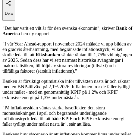
Dela
"Det har varit ett vilt år för den svenska ekonomin", skriver
Bank of
America
i en ny rapport.
"I vår Year Ahead-rapport i november 2024 målade vi upp bilden av
en gradvis återhämtning, med begränsade inflationstryck, vilket
skulle leda till att
Riksbanken
sänkte räntan till 1,75% vid utgången
av 2025. Sedan dess har vi sett närmast historiska svängningar i
makrostatistiken, till följd av stora revideringar (tillväxt) och
tillfälliga faktorer (särskilt inflationen)."
Banken är försiktigt optimistiska inför tillväxten nästa år och räknar
med en BNP-tillväxt på 2,1% 2026. Inflationen tror de faller tydligt
under målet - med en genomsnittlig KPIF på 1,2% och KPIF
exklusive energi på 1,3% under nästa år.
"På inflationssidan väntas starka baseffekter, den stora
momssänkningen i april och begränsade underliggande
inflationstryck leda till att både KPIF och KPIF exklusive energi
faller tydligt under målet nästa år", står att läsa.
Bankens huvudscenario är att inflationen kommer ligga under målet