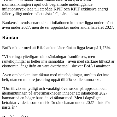
momssänkningen i april och begränsade underliggande
inflationstryck leda till att både KPIF och KPIF exklusive energi
faller tydligt under målet nästa år", står att läsa.
Bankens huvudscenario är att inflationen kommer ligga under målet
även under 2027, men de ser uppåtrisker under andra halvåret 2027.
Räntan
BofA räknar med att Riksbanken låter räntan ligga kvar på 1,75%.
"Vi ser inga ytterligare räntesänkningar framför oss, men
räntehöjningar är heller inte sannolika – även med starkare tillväxt är
ekonomin långt ifrån att vara överhettad", skriver BofA i analysen.
Även om banken inte räknar med räntehöjningar, utesluts det inte
helt, utan en mindre justering uppåt till 2% skulle kunna ske.
"Om tillväxten tydligt och varaktigt överraskar på uppsidan och
återhämtningen på arbetsmarknaden innebär att inflationen 2027
hamnar på en högre bana än vi räknar med. Men i dagsläget
betraktar vi detta som en risk för räntebanan under 2027 – inte för
nästa år."