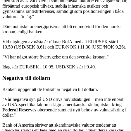
med stöd av såväl externa som inhemska faktorer: en svagare dollar,
förbättrad europeisk tillväxt, stabila inhemska utsikter och
gynnsamma räntedifferenser, samtidigt som positioneringen i båda
valutorna är låg."
Däremot riskerar energipriserna att bli en motvind för den norska
kronan, enligt banken.
Vid utgången av nästa år räknar BofA med att EUR/SEK står i
10,50 (USD/SEK 8,61) och EUR/NOK i 11,30 (USD/NOK 9,26).
"Vi har något större övertygelse om den svenska kronan."
Idag står EUR/SEK i 10,95. USD/SEK står i 9.40.
Negativa till dollarn
Banken uppger att de fortsatt är negativa till dollarn.
"Vår negativa syn på USD drivs huvudsakligen – men inte enbart –
av USA-specifika faktorer: lägre amerikanska räntor, risker kring
Federal Reserves
oberoende samt ett nytt behov av valutasäkring i
dollar."
Bank of America skriver att skandinaviska valutor tenderar att
utvecklas starkt i ett läge med en svag dollar, "givet deras karaktär