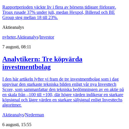
Rapportperioden väckte liv i flera av börsens tidigare förlorare.
Troax rusade 37% under juli, medan Hexpol, Billerud och BE
Group steg mellan 18 till 23%.
Aktieanalys
nyheter
,
Aktieanalys
/
Investor
7 augusti, 08:11
Analytikern: Tre köpvärda
investmentbolag
I den här artikeln lyfter vi fram de tre investmentbolag som i dag
uppvisar den starkaste tekniska bilden enligt vår nya Investtech
Score, som sammanfattar den tekniska bedömningen av en aktie på
en skala från –100 till +100, där högre värden indikerar en starkare
köpsignal och lägre värden en starkare säljsignal enligt Investtechs
algoritmer.
Aktieanalys
/
Nederman
6 augusti, 15:55