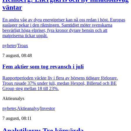
väntar
En andra våg av dyra energipriser kan nå oss redan i höst. Europas
gaslager pekar i den riktningen. Samtidigt möter svenskarna
besvärligt höga elpriser, fyra kronor dyrare bensin och att
matpriserna tickar uppåt.
nyheter
/
Troax
7 augusti, 08:48
Fem aktier som tog revansch i juli
Rapportperioden väckte liv i flera av börsens tidigare förlorare.
Troax rusade 37% under juli, medan Hexpol, Billerud och BE
Group steg mellan 18 till 23%.
Aktieanalys
nyheter
,
Aktieanalys
/
Investor
7 augusti, 08:11
Analytikern: Tre köpvärda