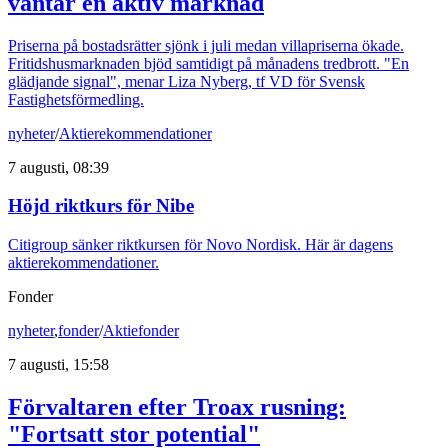
väntar en aktiv marknad
Priserna på bostadsrätter sjönk i juli medan villapriserna ökade.
Fritidshusmarknaden bjöd samtidigt på månadens tredbrott. "En
glädjande signal", menar Liza Nyberg, tf VD för Svensk
Fastighetsförmedling.
nyheter
/
Aktierekommendationer
7 augusti, 08:39
Höjd riktkurs för Nibe
Citigroup sänker riktkursen för Novo Nordisk. Här är dagens
aktierekommendationer.
Fonder
nyheter
,
fonder
/
Aktiefonder
7 augusti, 15:58
Förvaltaren efter Troax rusning:
"Fortsatt stor potential"