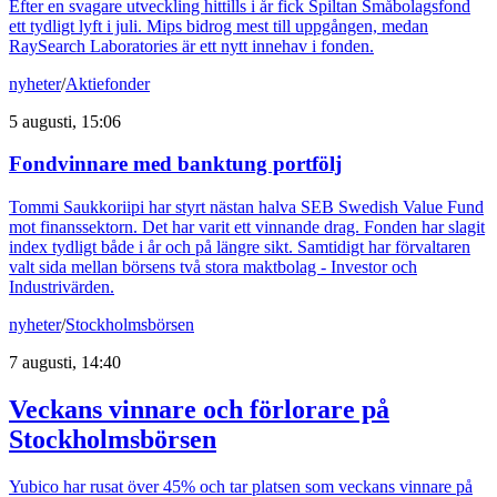
Efter en svagare utveckling hittills i år fick Spiltan Småbolagsfond
ett tydligt lyft i juli. Mips bidrog mest till uppgången, medan
RaySearch Laboratories är ett nytt innehav i fonden.
nyheter
/
Aktiefonder
5 augusti, 15:06
Fondvinnare med banktung portfölj
Tommi Saukkoriipi har styrt nästan halva SEB Swedish Value Fund
mot finanssektorn. Det har varit ett vinnande drag. Fonden har slagit
index tydligt både i år och på längre sikt. Samtidigt har förvaltaren
valt sida mellan börsens två stora maktbolag - Investor och
Industrivärden.
nyheter
/
Stockholmsbörsen
7 augusti, 14:40
Veckans vinnare och förlorare på
Stockholmsbörsen
Yubico har rusat över 45% och tar platsen som veckans vinnare på