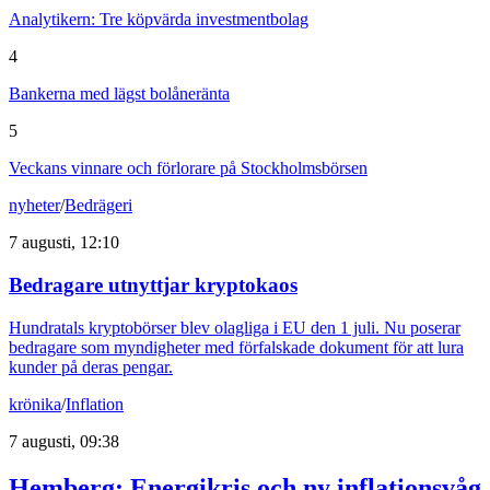
Analytikern: Tre köpvärda investmentbolag
4
Bankerna med lägst bolåneränta
5
Veckans vinnare och förlorare på Stockholmsbörsen
nyheter
/
Bedrägeri
7 augusti, 12:10
Bedragare utnyttjar kryptokaos
Hundratals kryptobörser blev olagliga i EU den 1 juli. Nu poserar
bedragare som myndigheter med förfalskade dokument för att lura
kunder på deras pengar.
krönika
/
Inflation
7 augusti, 09:38
Hemberg: Energikris och ny inflationsvåg