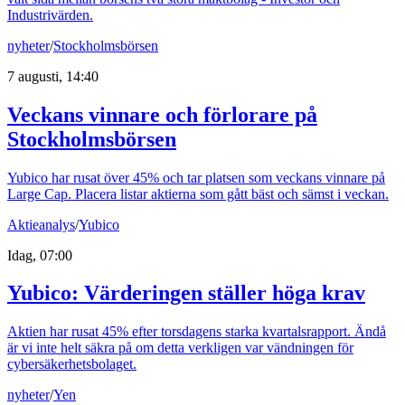
Industrivärden.
nyheter
/
Stockholmsbörsen
7 augusti, 14:40
Veckans vinnare och förlorare på
Stockholmsbörsen
Yubico har rusat över 45% och tar platsen som veckans vinnare på
Large Cap. Placera listar aktierna som gått bäst och sämst i veckan.
Aktieanalys
/
Yubico
Idag, 07:00
Yubico: Värderingen ställer höga krav
Aktien har rusat 45% efter torsdagens starka kvartalsrapport. Ändå
är vi inte helt säkra på om detta verkligen var vändningen för
cybersäkerhetsbolaget.
nyheter
/
Yen