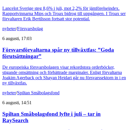
Lancelot Sverige steg 8,6% i juli, mot 2,2% för jämförelseindex.
Rapportvinnarna Mips och Troax bidrog till uppgången. I Troax ser
förvaltaren Erik Bertilsson fortsatt stor potential.
nyheter
/
Försvarsbolag
6 augusti, 17:03
Försvarsförvaltarna spår ny tillväxtfas: ”Goda
förutsättningar”
De europeiska försvarsbolagen visar rekordstora orderböcker,
stigande omsättning och förbättrade marginaler. Enligt förvaltarna
Joakim Agerback och Shayan Heidari går nu försvarssektorn in i en
ny tillväxtfas.
nyheter
/
Spiltan Småbolagsfond
6 augusti, 14:51
Spiltan Småbolagsfond lyfte i juli – tar in
RaySearch