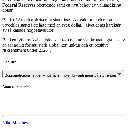
Federal Reserves
oberoende samt ett nytt behov av valutasäkring i
dollar."
Bank of America skriver att skandinaviska valutor tenderar att
utvecklas starkt i ett läge med en svag dollar, "givet deras karaktär
av så kallade högbetavalutor".
Banken lyfter också att både svenska och norska kronan "gynnas av
en sannolikt fortsatt stark global konjunktur och ett positivt
risksentiment under 2026".
Läs mer
Boprisindikatorn stiger – hushållen höjer förväntningar på styrräntan
Ämnen i artikeln
Riksbanken
Bank of America
Nike Mekibes