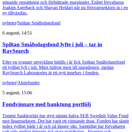
stigande omsättning och förbättrade marginaler. Enligt förvaltarna
Joakim Agerback och Shayan Heidari går nu försvarssektorn in i en
ny tillväxtfas.
nyheter
/
Spiltan Småbolagsfond
6 augusti, 14:51
Spiltan Småbolagsfond lyfte i juli – tar in
RaySearch
Efter en svagare utveckling hittills i år fick Spiltan Småbolagsfond
ett tydligt lyft i juli. Mips bidrog mest till uppgången, medan
RaySearch Laboratories är ett nytt innehav i fonden.
nyheter
/
Aktiefonder
5 augusti, 15:06
Fondvinnare med banktung portfölj
Tommi Saukkoriipi har styrt nästan halva SEB Swedish Value Fund
mot finanssektorn. Det har varit ett vinnande drag. Fonden har slagit
index tydligt både i år och på längre sikt. Samtidigt har förvaltaren
valt sida mellan börsens två stora maktbolag - Investor och