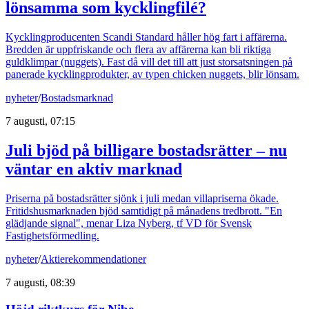
lönsamma som kycklingfilé?
Kycklingproducenten Scandi Standard håller hög fart i affärerna.
Bredden är uppfriskande och flera av affärerna kan bli riktiga
guldklimpar (nuggets). Fast då vill det till att just storsatsningen på
panerade kycklingprodukter, av typen chicken nuggets, blir lönsam.
nyheter
/
Bostadsmarknad
7 augusti, 07:15
Juli bjöd på billigare bostadsrätter – nu
väntar en aktiv marknad
Priserna på bostadsrätter sjönk i juli medan villapriserna ökade.
Fritidshusmarknaden bjöd samtidigt på månadens tredbrott. "En
glädjande signal", menar Liza Nyberg, tf VD för Svensk
Fastighetsförmedling.
nyheter
/
Aktierekommendationer
7 augusti, 08:39