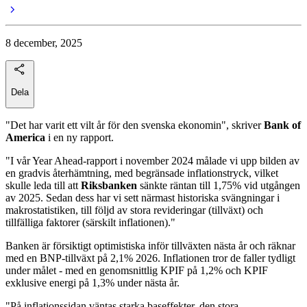
8 december, 2025
Dela
"Det har varit ett vilt år för den svenska ekonomin", skriver
Bank of
America
i en ny rapport.
"I vår Year Ahead-rapport i november 2024 målade vi upp bilden av
en gradvis återhämtning, med begränsade inflationstryck, vilket
skulle leda till att
Riksbanken
sänkte räntan till 1,75% vid utgången
av 2025. Sedan dess har vi sett närmast historiska svängningar i
makrostatistiken, till följd av stora revideringar (tillväxt) och
tillfälliga faktorer (särskilt inflationen)."
Banken är försiktigt optimistiska inför tillväxten nästa år och räknar
med en BNP-tillväxt på 2,1% 2026. Inflationen tror de faller tydligt
under målet - med en genomsnittlig KPIF på 1,2% och KPIF
exklusive energi på 1,3% under nästa år.
"På inflationssidan väntas starka baseffekter, den stora