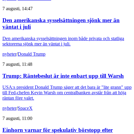
7 augusti, 14:47
Den amerikanska sysselsättningen sjönk mer än
väntat i juli
Den amerikanska sysselsättningen inom både privata och statliga
sektorerna sjönk mer än väntat i juli.
nyheter
/
Donald Trump
7 augusti, 11:48
Trump: Räntebeslut är inte enbart upp till Warsh
USA:s president Donald Trump säger att det bara är "lite grann" upp
till Fed-chefen Kevin Warsh om centralbanken avstår från att höja
räntan före valet.
nyheter
/
SpaceX
7 augusti, 11:00
Einhorn varnar för spekulativ börstopp efter