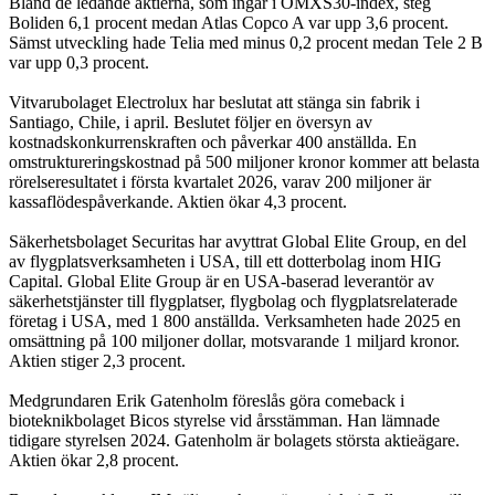
Bland de ledande aktierna, som ingår i OMXS30-index, steg
Boliden 6,1 procent medan Atlas Copco A var upp 3,6 procent.
Sämst utveckling hade Telia med minus 0,2 procent medan Tele 2 B
var upp 0,3 procent.
Vitvarubolaget Electrolux har beslutat att stänga sin fabrik i
Santiago, Chile, i april. Beslutet följer en översyn av
kostnadskonkurrenskraften och påverkar 400 anställda. En
omstruktureringskostnad på 500 miljoner kronor kommer att belasta
rörelseresultatet i första kvartalet 2026, varav 200 miljoner är
kassaflödespåverkande. Aktien ökar 4,3 procent.
Säkerhetsbolaget Securitas har avyttrat Global Elite Group, en del
av flygplatsverksamheten i USA, till ett dotterbolag inom HIG
Capital. Global Elite Group är en USA-baserad leverantör av
säkerhetstjänster till flygplatser, flygbolag och flygplatsrelaterade
företag i USA, med 1 800 anställda. Verksamheten hade 2025 en
omsättning på 100 miljoner dollar, motsvarande 1 miljard kronor.
Aktien stiger 2,3 procent.
Medgrundaren Erik Gatenholm föreslås göra comeback i
bioteknikbolaget Bicos styrelse vid årsstämman. Han lämnade
tidigare styrelsen 2024. Gatenholm är bolagets största aktieägare.
Aktien ökar 2,8 procent.