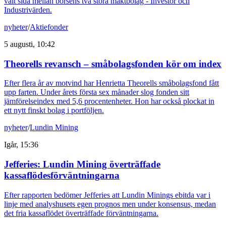
valt sida mellan börsens två stora maktbolag - Investor och
Industrivärden.
nyheter
/
Aktiefonder
5 augusti, 10:42
Theorells revansch – småbolagsfonden kör om index
Efter flera år av motvind har Henrietta Theorells småbolagsfond fått
upp farten. Under årets första sex månader slog fonden sitt
jämförelseindex med 5,6 procentenheter. Hon har också plockat in
ett nytt finskt bolag i portföljen.
nyheter
/
Lundin Mining
Igår, 15:36
Jefferies: Lundin Mining överträffade
kassaflödesförväntningarna
Efter rapporten bedömer Jefferies att Lundin Minings ebitda var i
linje med analyshusets egen prognos men under konsensus, medan
det fria kassaflödet överträffade förväntningarna.