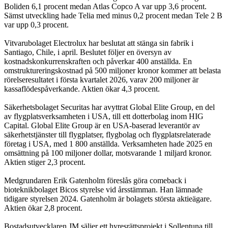
Boliden 6,1 procent medan Atlas Copco A var upp 3,6 procent.
Sämst utveckling hade Telia med minus 0,2 procent medan Tele 2 B
var upp 0,3 procent.
Vitvarubolaget Electrolux har beslutat att stänga sin fabrik i
Santiago, Chile, i april. Beslutet följer en översyn av
kostnadskonkurrenskraften och påverkar 400 anställda. En
omstruktureringskostnad på 500 miljoner kronor kommer att belasta
rörelseresultatet i första kvartalet 2026, varav 200 miljoner är
kassaflödespåverkande. Aktien ökar 4,3 procent.
Säkerhetsbolaget Securitas har avyttrat Global Elite Group, en del
av flygplatsverksamheten i USA, till ett dotterbolag inom HIG
Capital. Global Elite Group är en USA-baserad leverantör av
säkerhetstjänster till flygplatser, flygbolag och flygplatsrelaterade
företag i USA, med 1 800 anställda. Verksamheten hade 2025 en
omsättning på 100 miljoner dollar, motsvarande 1 miljard kronor.
Aktien stiger 2,3 procent.
Medgrundaren Erik Gatenholm föreslås göra comeback i
bioteknikbolaget Bicos styrelse vid årsstämman. Han lämnade
tidigare styrelsen 2024. Gatenholm är bolagets största aktieägare.
Aktien ökar 2,8 procent.
Bostadsutvecklaren JM säljer ett hyresrättsprojekt i Sollentuna till