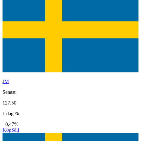
JM
Senast
127,50
1 dag %
−0,47%
Köp
Sälj