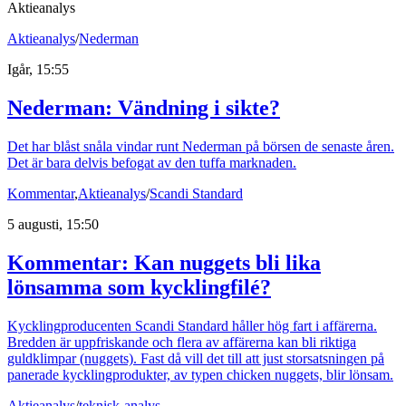
Aktieanalys
Aktieanalys
/
Nederman
Igår, 15:55
Nederman: Vändning i sikte?
Det har blåst snåla vindar runt Nederman på börsen de senaste åren.
Det är bara delvis befogat av den tuffa marknaden.
Kommentar
,
Aktieanalys
/
Scandi Standard
5 augusti, 15:50
Kommentar: Kan nuggets bli lika
lönsamma som kycklingfilé?
Kycklingproducenten Scandi Standard håller hög fart i affärerna.
Bredden är uppfriskande och flera av affärerna kan bli riktiga
guldklimpar (nuggets). Fast då vill det till att just storsatsningen på
panerade kycklingprodukter, av typen chicken nuggets, blir lönsam.
Aktieanalys
/
teknisk-analys