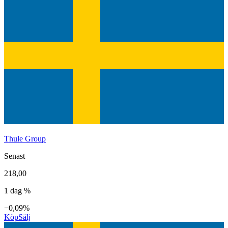
Thule Group
Senast
218,00
1 dag %
−0,09%
Köp
Sälj