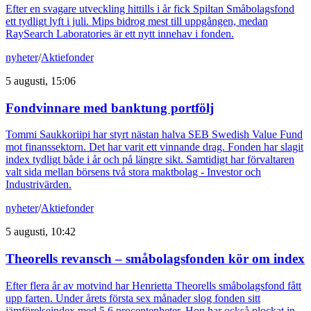
Efter en svagare utveckling hittills i år fick Spiltan Småbolagsfond
ett tydligt lyft i juli. Mips bidrog mest till uppgången, medan
RaySearch Laboratories är ett nytt innehav i fonden.
nyheter
/
Aktiefonder
5 augusti, 15:06
Fondvinnare med banktung portfölj
Tommi Saukkoriipi har styrt nästan halva SEB Swedish Value Fund
mot finanssektorn. Det har varit ett vinnande drag. Fonden har slagit
index tydligt både i år och på längre sikt. Samtidigt har förvaltaren
valt sida mellan börsens två stora maktbolag - Investor och
Industrivärden.
nyheter
/
Aktiefonder
5 augusti, 10:42
Theorells revansch – småbolagsfonden kör om index
Efter flera år av motvind har Henrietta Theorells småbolagsfond fått
upp farten. Under årets första sex månader slog fonden sitt
jämförelseindex med 5,6 procentenheter. Hon har också plockat in