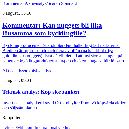
Kommentar
,
Aktieanalys
/
Scandi Standard
5 augusti, 15:50
Kommentar: Kan nuggets bli lika
lönsamma som kycklingfilé?
Kycklingproducenten Scandi Standard håller hög fart i affärerna.
Bredden är uppfriskande och flera av affärerna kan bli riktiga
guldklimpar (nuggets). Fast då vill det till att just storsatsningen på
panerade kycklingprodukter, av typen chicken nuggets, blir lönsam.
Aktieanalys
/
teknisk-analys
5 augusti, 09:21
Teknisk analys: Köp storbanken
Investtechs analytiker David Östblad lyfter fram två köpvärda aktier
och säljstämplar en.
Rapporter
nyheter
/
Millicom International Cellular