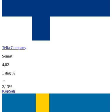
Telia Company
Senast
4,02
1 dag %
2,13%
Köp
Sälj