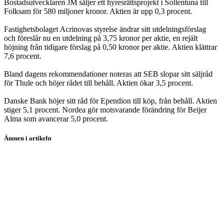
Bostadsutvecklaren JM säljer ett hyresrättsprojekt i Sollentuna till
Folksam för 580 miljoner kronor. Aktien är upp 0,3 procent.
Fastighetsbolaget Acrinovas styrelse ändrar sitt utdelningsförslag
och föreslår nu en utdelning på 3,75 kronor per aktie, en rejält
höjning från tidigare förslag på 0,50 kronor per aktie. Aktien klättrar
7,6 procent.
Bland dagens rekommendationer noteras att SEB slopar sitt säljråd
för Thule och höjer rådet till behåll. Aktien ökar 3,5 procent.
Danske Bank höjer sitt råd för Ependion till köp, från behåll. Aktien
stiger 5,1 procent. Nordea gör motsvarande förändring för Beijer
Alma som avancerar 5,0 procent.
Ämnen i artikeln
Stockholmsbörsen
Electrolux
Telia Company
Securitas
JM