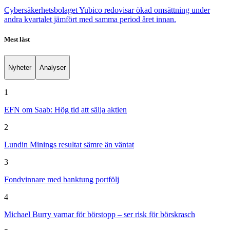
Cybersäkerhetsbolaget Yubico redovisar ökad omsättning under
andra kvartalet jämfört med samma period året innan.
Mest läst
Nyheter
Analyser
1
EFN om Saab: Hög tid att sälja aktien
2
Lundin Minings resultat sämre än väntat
3
Fondvinnare med banktung portfölj
4
Michael Burry varnar för börstopp – ser risk för börskrasch