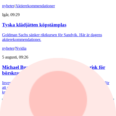
nyheter
/
Aktierekommendationer
Igår, 09:29
Tyska klädjätten köpstämplas
Goldman Sachs sänker riktkursen för Sandvik. Här är dagens
aktierekommendationer.
nyheter
/
Nvidia
5 augusti, 09:26
Michael Burry varnar för börstopp – ser risk för
börskrasch
Investeraren Michael Burry, känd från "The Big Short" varnar för
att den amerikanska börsen kan vara nära en topp och riskerar ett
kraftigt fall.