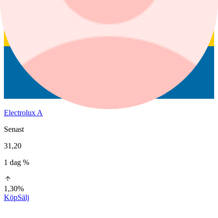
Electrolux A
Senast
31,20
1 dag %
1,30%
Köp
Sälj