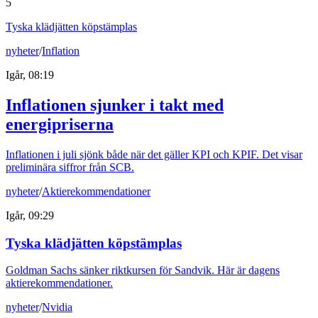
5
Tyska klädjätten köpstämplas
nyheter
/
Inflation
Igår, 08:19
Inflationen sjunker i takt med
energipriserna
Inflationen i juli sjönk både när det gäller KPI och KPIF. Det visar
preliminära siffror från SCB.
nyheter
/
Aktierekommendationer
Igår, 09:29
Tyska klädjätten köpstämplas
Goldman Sachs sänker riktkursen för Sandvik. Här är dagens
aktierekommendationer.
nyheter
/
Nvidia