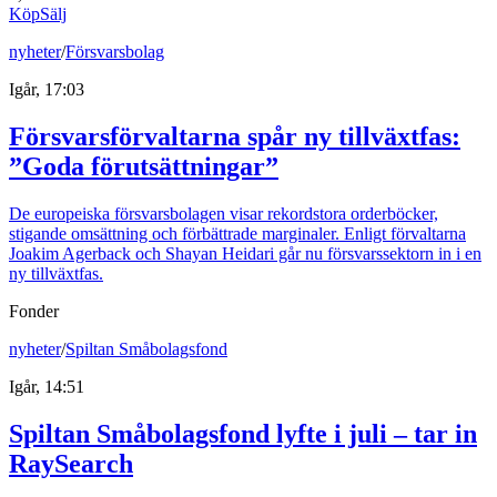
Köp
Sälj
nyheter
/
Försvarsbolag
Igår, 17:03
Försvarsförvaltarna spår ny tillväxtfas:
”Goda förutsättningar”
De europeiska försvarsbolagen visar rekordstora orderböcker,
stigande omsättning och förbättrade marginaler. Enligt förvaltarna
Joakim Agerback och Shayan Heidari går nu försvarssektorn in i en
ny tillväxtfas.
Fonder
nyheter
/
Spiltan Småbolagsfond
Igår, 14:51
Spiltan Småbolagsfond lyfte i juli – tar in
RaySearch