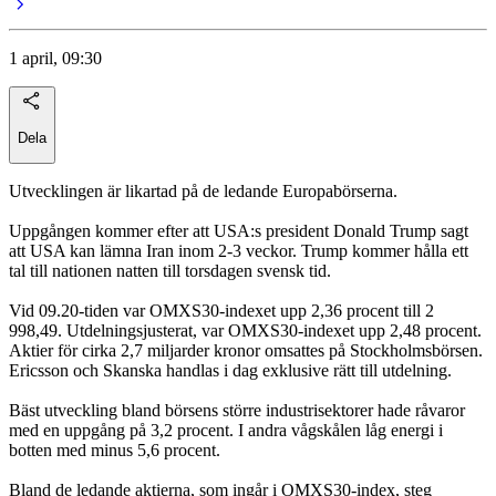
1 april, 09:30
Dela
Utvecklingen är likartad på de ledande Europabörserna.
Uppgången kommer efter att USA:s president Donald Trump sagt
att USA kan lämna Iran inom 2-3 veckor. Trump kommer hålla ett
tal till nationen natten till torsdagen svensk tid.
Vid 09.20-tiden var OMXS30-indexet upp 2,36 procent till 2
998,49. Utdelningsjusterat, var OMXS30-indexet upp 2,48 procent.
Aktier för cirka 2,7 miljarder kronor omsattes på Stockholmsbörsen.
Ericsson och Skanska handlas i dag exklusive rätt till utdelning.
Bäst utveckling bland börsens större industrisektorer hade råvaror
med en uppgång på 3,2 procent. I andra vågskålen låg energi i
botten med minus 5,6 procent.
Bland de ledande aktierna, som ingår i OMXS30-index, steg