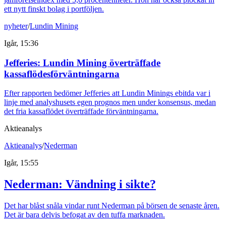
ett nytt finskt bolag i portföljen.
nyheter
/
Lundin Mining
Igår, 15:36
Jefferies: Lundin Mining överträffade
kassaflödesförväntningarna
Efter rapporten bedömer Jefferies att Lundin Minings ebitda var i
linje med analyshusets egen prognos men under konsensus, medan
det fria kassaflödet överträffade förväntningarna.
Aktieanalys
Aktieanalys
/
Nederman
Igår, 15:55
Nederman: Vändning i sikte?
Det har blåst snåla vindar runt Nederman på börsen de senaste åren.
Det är bara delvis befogat av den tuffa marknaden.