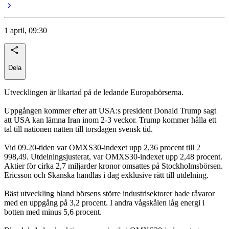
1 april, 09:30
Dela
Utvecklingen är likartad på de ledande Europabörserna.
Uppgången kommer efter att USA:s president Donald Trump sagt
att USA kan lämna Iran inom 2-3 veckor. Trump kommer hålla ett
tal till nationen natten till torsdagen svensk tid.
Vid 09.20-tiden var OMXS30-indexet upp 2,36 procent till 2
998,49. Utdelningsjusterat, var OMXS30-indexet upp 2,48 procent.
Aktier för cirka 2,7 miljarder kronor omsattes på Stockholmsbörsen.
Ericsson och Skanska handlas i dag exklusive rätt till utdelning.
Bäst utveckling bland börsens större industrisektorer hade råvaror
med en uppgång på 3,2 procent. I andra vågskålen låg energi i
botten med minus 5,6 procent.