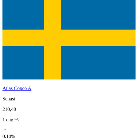
Atlas Copco A
Senast
210,40
1 dag %
0,10%