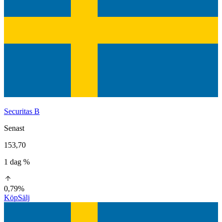
Securitas B
Senast
153,70
1 dag %
0,79%
Köp
Sälj