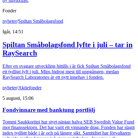
ny tillväxtfas.
Fonder
nyheter
/
Spiltan Småbolagsfond
Igår, 14:51
Spiltan Småbolagsfond lyfte i juli – tar in
RaySearch
Efter en svagare utveckling hittills i år fick Spiltan Småbolagsfond
ett tydligt lyft i juli. Mips bidrog mest till uppgången, medan
RaySearch Laboratories är ett nytt innehav i fonden.
nyheter
/
Aktiefonder
5 augusti, 15:06
Fondvinnare med banktung portfölj
Tommi Saukkoriipi har styrt nästan halva SEB Swedish Value Fund
mot finanssektorn. Det har varit ett vinnande drag. Fonden har slagit
index tydligt både i år och på längre sikt. Samtidigt har förvaltaren