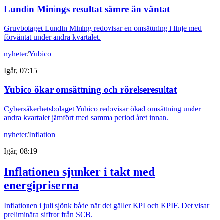
Lundin Minings resultat sämre än väntat
Gruvbolaget Lundin Mining redovisar en omsättning i linje med
förväntat under andra kvartalet.
nyheter
/
Yubico
Igår, 07:15
Yubico ökar omsättning och rörelseresultat
Cybersäkerhetsbolaget Yubico redovisar ökad omsättning under
andra kvartalet jämfört med samma period året innan.
nyheter
/
Inflation
Igår, 08:19
Inflationen sjunker i takt med
energipriserna
Inflationen i juli sjönk både när det gäller KPI och KPIF. Det visar
preliminära siffror från SCB.