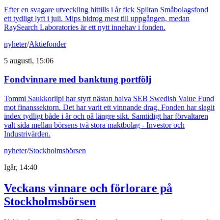
Efter en svagare utveckling hittills i år fick Spiltan Småbolagsfond
ett tydligt lyft i juli. Mips bidrog mest till uppgången, medan
RaySearch Laboratories är ett nytt innehav i fonden.
nyheter
/
Aktiefonder
5 augusti, 15:06
Fondvinnare med banktung portfölj
Tommi Saukkoriipi har styrt nästan halva SEB Swedish Value Fund
mot finanssektorn. Det har varit ett vinnande drag. Fonden har slagit
index tydligt både i år och på längre sikt. Samtidigt har förvaltaren
valt sida mellan börsens två stora maktbolag - Investor och
Industrivärden.
nyheter
/
Stockholmsbörsen
Igår, 14:40
Veckans vinnare och förlorare på
Stockholmsbörsen