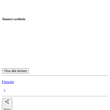
Ämnen i artikeln
Hansa Biopharma
Sweco
Sweco
NOBA
Storytel
Visa alla ämnen
Finwire
Dela