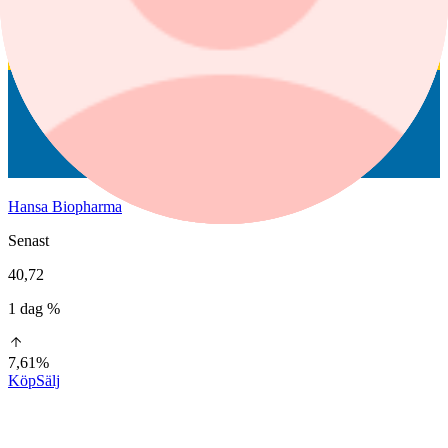
Hansa Biopharma
Senast
40,72
1 dag %
7,61%
Köp
Sälj