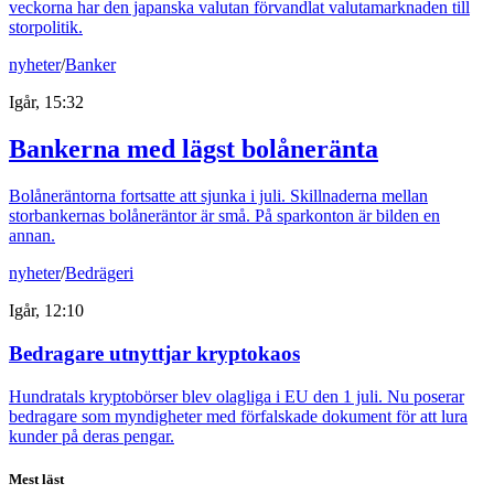
veckorna har den japanska valutan förvandlat valutamarknaden till
storpolitik.
nyheter
/
Banker
Igår, 15:32
Bankerna med lägst bolåneränta
Bolåneräntorna fortsatte att sjunka i juli. Skillnaderna mellan
storbankernas bolåneräntor är små. På sparkonton är bilden en
annan.
nyheter
/
Bedrägeri
Igår, 12:10
Bedragare utnyttjar kryptokaos
Hundratals kryptobörser blev olagliga i EU den 1 juli. Nu poserar
bedragare som myndigheter med förfalskade dokument för att lura
kunder på deras pengar.
Mest läst