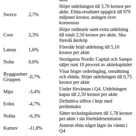
Höjer utdelningen till 3,70 kronor per
aktie. Ebita-resultatet uppgick till 979
Sweco
2,7%
miljoner kronor, aningen över
konsensus
Höjer ordinarie samt extra utdelning
Coor
2,3%
till totalt 2,50 kronor per aktie. Ska
föreslå återköp
Föreslår höjd utdelning till 5,10
Latour
1,6%
kronor per aktie
Storägarna Nordic Capital och Sampo
Noba
0,6%
säljer runt 10 procent av aktiekapitalet
Visar högre orderingång, omsättning
Byggpartner
-0,7%
och ebitda. Höjer utdelningen till 0,75
Gruppen
kronor per aktie
Under förväntan i Q4. Utdelningen
Mips
-3,4%
kapas till 2,50 kronor per aktie
Definitiva siffror i linje med
Eolus
-4,7%
preliminära
Sätter teckningskursen till 1,78 kronor
Nobia
-6,3%
per aktie i sin företrädesemission
Justerat ebita något lägre än väntat i
Karnov
-11,8%
Q4