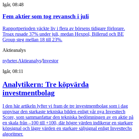
Igår, 08:48
Fem aktier som tog revansch i juli
Rapportperioden väckte liv i flera av börsens tidigare förlorare.
Troax rusade 37% under juli, medan Hexpol, Billerud och BE
Group steg mellan 18 till 23%.
Aktieanalys
nyheter
,
Aktieanalys
/
Investor
Igår, 08:11
Analytikern: Tre köpvärda
investmentbolag
I den här artikeln lyfter vi fram de tre investmentbolag som i dag
uppvisar den starkaste tekniska bilden enligt vår nya Investtech
Score, som sammanfattar den tekniska bedömningen av en aktie på
en skala från –100 till +100, där högre värden indikerar en starkare
köpsignal och lägre värden en starkare säljsignal enligt Investtechs
algoritmer.