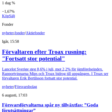
1 dag %
−1,67%
Köp
Sälj
Fonder
nyheter
,
fonder
/
Aktiefonder
Igår, 15:58
Förvaltaren efter Troax rusning:
"Fortsatt stor potential"
Lancelot Sverige steg 8,6% i juli, mot 2,2% för jämförelseindex.
Rapportvinnarna Mips och Troax bidrog till uppgången. I Troax ser
förvaltaren Erik Bertilsson fortsatt stor potential.
nyheter
/
Försvarsbolag
6 augusti, 17:03
Försvarsförvaltarna spår ny tillväxtfas: ”Goda
förutsättningar”