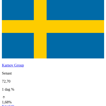
Karnov Group
Senast
72,70
1 dag %
1,68%