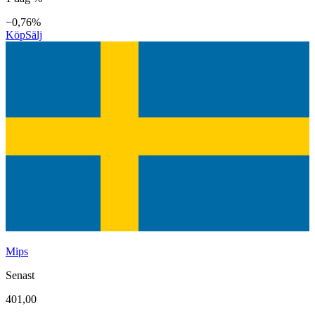
−0,76%
Köp
Sälj
Mips
Senast
401,00