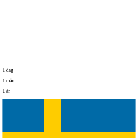
1 dag
1 mån
1 år