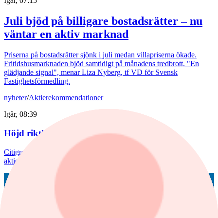
Igår, 07:15
Juli bjöd på billigare bostadsrätter – nu
väntar en aktiv marknad
Priserna på bostadsrätter sjönk i juli medan villapriserna ökade.
Fritidshusmarknaden bjöd samtidigt på månadens tredbrott. "En
glädjande signal", menar Liza Nyberg, tf VD för Svensk
Fastighetsförmedling.
nyheter
/
Aktierekommendationer
Igår, 08:39
Höjd riktkurs för Nibe
Citigroup sänker riktkursen för Novo Nordisk. Här är dagens
aktierekommendationer.