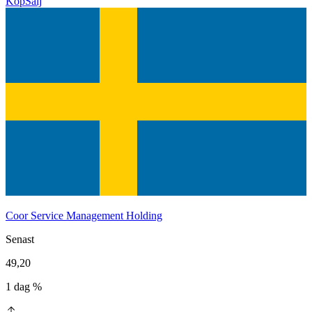
Köp
Sälj
Coor Service Management Holding
Senast
49,20
1 dag %