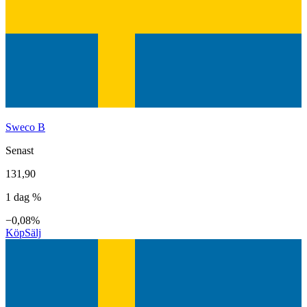
Sweco B
Senast
131,90
1 dag %
−0,08%
Köp
Sälj