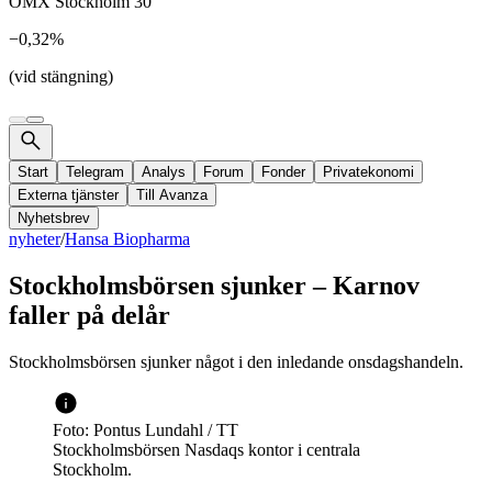
OMX Stockholm 30
−0,32%
(vid stängning)
Start
Telegram
Analys
Forum
Fonder
Privatekonomi
Externa tjänster
Till Avanza
Nyhetsbrev
nyheter
/
Hansa Biopharma
Stockholmsbörsen sjunker – Karnov
faller på delår
Stockholmsbörsen sjunker något i den inledande onsdagshandeln.
Foto: Pontus Lundahl / TT
Stockholmsbörsen Nasdaqs kontor i centrala
Stockholm.