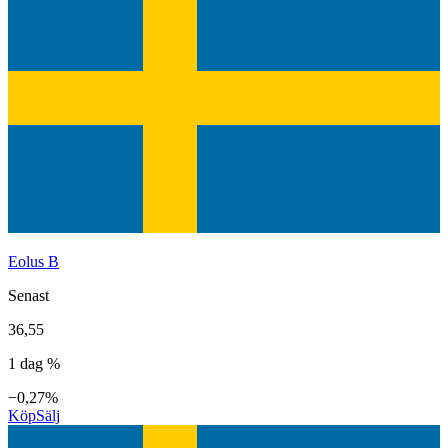
Eolus B
Senast
36,55
1 dag %
−0,27%
Köp
Sälj