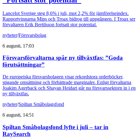
Lancelot Sverige steg 8,6% i juli, mot 2,2% för jämförelseindex.
Rapportvinnarna Mips och Troax bidrog till uppgången. I Troax ser
förvaltaren Erik Bertilsson fortsatt stor potential.
nyheter
/
Försvarsbolag
6 augusti, 17:03
Försvarsförvaltarna spår ny tillväxtfas: ”Goda
förutsättningar”
De europeiska försvarsbolagen visar rekordstora orderböcker,
stigande omsättning och förbättrade marginaler. Enligt förvaltarna
Joakim Agerback och Shayan Heidari går nu försvarssektorn in i en
ny tillväxtfas.
nyheter
/
Spiltan Småbolagsfond
6 augusti, 14:51
Spiltan Småbolagsfond lyfte i juli – tar in
RaySearch