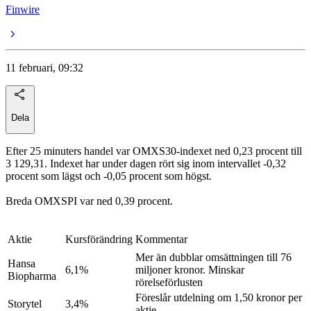
Finwire
11 februari, 09:32
Dela
Efter 25 minuters handel var OMXS30-indexet ned 0,23 procent till
3 129,31. Indexet har under dagen rört sig inom intervallet -0,32
procent som lägst och -0,05 procent som högst.
Breda OMXSPI var ned 0,39 procent.
Aktie
Kursförändring
Kommentar
Mer än dubblar omsättningen till 76
Hansa
6,1%
miljoner kronor. Minskar
Biopharma
rörelseförlusten
Föreslår utdelning om 1,50 kronor per
Storytel
3,4%
aktie