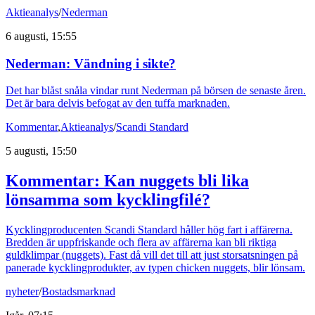
Aktieanalys
/
Nederman
6 augusti, 15:55
Nederman: Vändning i sikte?
Det har blåst snåla vindar runt Nederman på börsen de senaste åren.
Det är bara delvis befogat av den tuffa marknaden.
Kommentar
,
Aktieanalys
/
Scandi Standard
5 augusti, 15:50
Kommentar: Kan nuggets bli lika
lönsamma som kycklingfilé?
Kycklingproducenten Scandi Standard håller hög fart i affärerna.
Bredden är uppfriskande och flera av affärerna kan bli riktiga
guldklimpar (nuggets). Fast då vill det till att just storsatsningen på
panerade kycklingprodukter, av typen chicken nuggets, blir lönsam.
nyheter
/
Bostadsmarknad