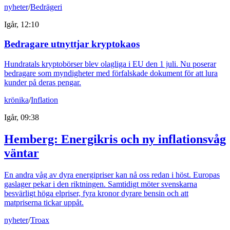
nyheter
/
Bedrägeri
Igår, 12:10
Bedragare utnyttjar kryptokaos
Hundratals kryptobörser blev olagliga i EU den 1 juli. Nu poserar
bedragare som myndigheter med förfalskade dokument för att lura
kunder på deras pengar.
krönika
/
Inflation
Igår, 09:38
Hemberg: Energikris och ny inflationsvåg
väntar
En andra våg av dyra energipriser kan nå oss redan i höst. Europas
gaslager pekar i den riktningen. Samtidigt möter svenskarna
besvärligt höga elpriser, fyra kronor dyrare bensin och att
matpriserna tickar uppåt.
nyheter
/
Troax