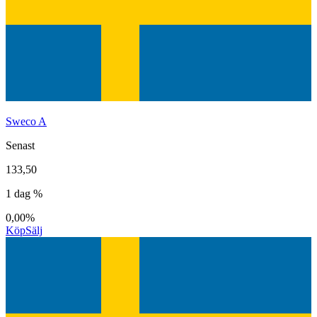
Sweco A
Senast
133,50
1 dag %
0,00%
Köp
Sälj