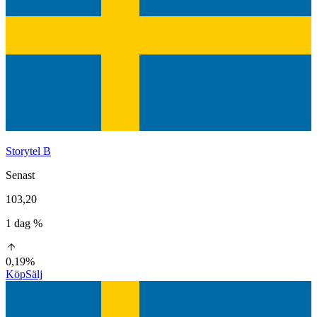
Storytel B
Senast
103,20
1 dag %
0,19%
Köp
Sälj