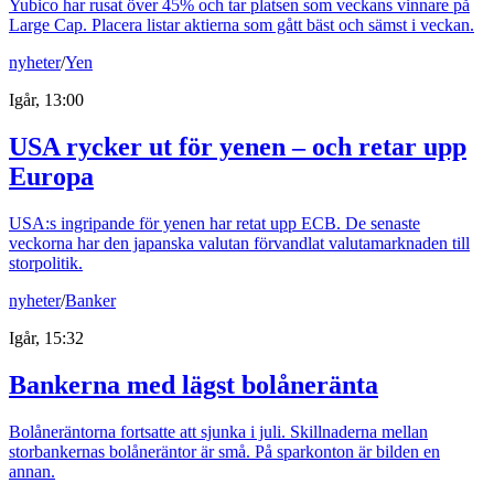
Yubico har rusat över 45% och tar platsen som veckans vinnare på
Large Cap. Placera listar aktierna som gått bäst och sämst i veckan.
nyheter
/
Yen
Igår, 13:00
USA rycker ut för yenen – och retar upp
Europa
USA:s ingripande för yenen har retat upp ECB. De senaste
veckorna har den japanska valutan förvandlat valutamarknaden till
storpolitik.
nyheter
/
Banker
Igår, 15:32
Bankerna med lägst bolåneränta
Bolåneräntorna fortsatte att sjunka i juli. Skillnaderna mellan
storbankernas bolåneräntor är små. På sparkonton är bilden en
annan.