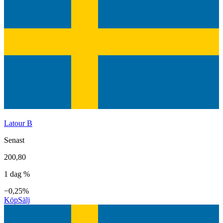
Latour B
Senast
200,80
1 dag %
−0,25%
Köp
Sälj