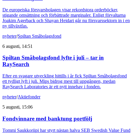
De europeiska försvarsbolagen visar rekordstora orderböcker,
stigande omsättning och förbättrade marginaler. Enligt förvaltarna
Joakim Agerback och Shayan Heidari går nu försvarssektorn in i en
ny tillväxtfas.
nyheter
/
Spiltan Småbolagsfond
6 augusti, 14:51
Spiltan Småbolagsfond lyfte i juli – tar in
RaySearch
Efter en svagare utveckling hittills i år fick Spiltan Småbolagsfond
ett tydligt lyft i juli. Mips bidrog mest till uppgången, medan
RaySearch Laboratories är ett nytt innehav i fonden.
nyheter
/
Aktiefonder
5 augusti, 15:06
Fondvinnare med banktung portfölj
Tommi Saukkoriipi har styrt nästan halva SEB Swedish Value Fund