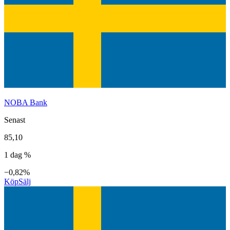
NOBA Bank
Senast
85,10
1 dag %
−0,82%
Köp
Sälj