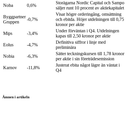
Storägarna Nordic Capital och Sampo
Noba
0,6%
säljer runt 10 procent av aktiekapitalet
Visar högre orderingång, omsättning
Byggpartner
-0,7%
och ebitda. Höjer utdelningen till 0,75
Gruppen
kronor per aktie
Under förväntan i Q4. Utdelningen
Mips
-3,4%
kapas till 2,50 kronor per aktie
Definitiva siffror i linje med
Eolus
-4,7%
preliminära
Sätter teckningskursen till 1,78 kronor
Nobia
-6,3%
per aktie i sin företrädesemission
Justerat ebita något lägre än väntat i
Karnov
-11,8%
Q4
Ämnen i artikeln
Hansa Biopharma
Sweco
Sweco