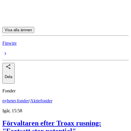
NOBA
Storytel
Visa alla ämnen
Finwire
Dela
Fonder
nyheter
,
fonder
/
Aktiefonder
Igår, 15:58
Förvaltaren efter Troax rusning:
"Fortsatt stor potential"