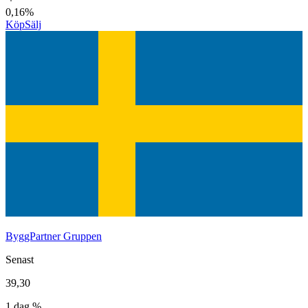
0,16%
Köp
Sälj
ByggPartner Gruppen
Senast
39,30
1 dag %