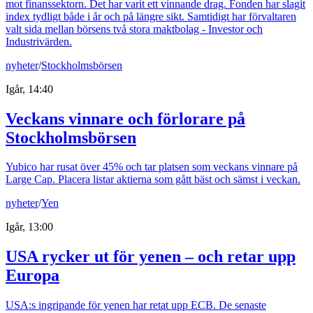
mot finanssektorn. Det har varit ett vinnande drag. Fonden har slagit
index tydligt både i år och på längre sikt. Samtidigt har förvaltaren
valt sida mellan börsens två stora maktbolag - Investor och
Industrivärden.
nyheter
/
Stockholmsbörsen
Igår, 14:40
Veckans vinnare och förlorare på
Stockholmsbörsen
Yubico har rusat över 45% och tar platsen som veckans vinnare på
Large Cap. Placera listar aktierna som gått bäst och sämst i veckan.
nyheter
/
Yen
Igår, 13:00
USA rycker ut för yenen – och retar upp
Europa
USA:s ingripande för yenen har retat upp ECB. De senaste