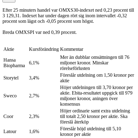
Efter 25 minuters handel var OMXS30-indexet ned 0,23 procent till
3 129,31. Indexet har under dagen rört sig inom intervallet -0,32
procent som lägst och -0,05 procent som högst.
Breda OMXSPI var ned 0,39 procent.
Aktie
Kursförändring
Kommentar
Mer än dubblar omsättningen till 76
Hansa
6,1%
miljoner kronor. Minskar
Biopharma
rörelseförlusten
Föreslår utdelning om 1,50 kronor per
Storytel
3,4%
aktie
Höjer utdelningen till 3,70 kronor per
aktie. Ebita-resultatet uppgick till 979
Sweco
2,7%
miljoner kronor, aningen över
konsensus
Höjer ordinarie samt extra utdelning
Coor
2,3%
till totalt 2,50 kronor per aktie. Ska
föreslå återköp
Föreslår höjd utdelning till 5,10
Latour
1,6%
kronor per aktie