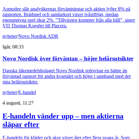
Asmodee slår analytikernas förväntningar och aktien lyfter 8% på
rapporten. Brädspel och samlarkort växer tvåsiffrigt, medan
egenutgivna spel ökar 2%. ”Tillväxten kommer från alla håll”, säger
VD Thomas Koegler till Placera.
nyheter
/
Novo Nordisk ADR
Igår, 08:33
Novo Nordisk över förväntan – höjer helårsutsikter
Danska läkemedelsbolaget Novo Nordisk redovisar en bättre än
förväntad rapport för andra kvartalet och höjer i samband med det
sina helårsutsikter.
nyheter
/
E-handel
4 augusti, 11:27
E-handeln vänder upp – men aktierna
släpar efter
E-handeln för kläder och skor växer åter efter flera svaga år. Som