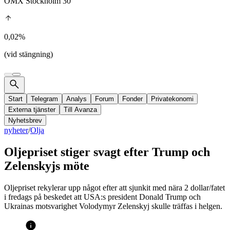
OMX Stockholm 30
0,02%
(vid stängning)
Start
Telegram
Analys
Forum
Fonder
Privatekonomi
Externa tjänster
Till Avanza
Nyhetsbrev
nyheter
/
Olja
Oljepriset stiger svagt efter Trump och
Zelenskyjs möte
Oljepriset rekylerar upp något efter att sjunkit med nära 2 dollar/fatet
i fredags på beskedet att USA:s president Donald Trump och
Ukrainas motsvarighet Volodymyr Zelenskyj skulle träffas i helgen.