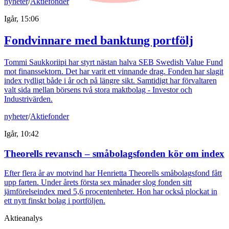
nyheter
/
Aktiefonder
Igår, 15:06
Fondvinnare med banktung portfölj
Tommi Saukkoriipi har styrt nästan halva SEB Swedish Value Fund
mot finanssektorn. Det har varit ett vinnande drag. Fonden har slagit
index tydligt både i år och på längre sikt. Samtidigt har förvaltaren
valt sida mellan börsens två stora maktbolag - Investor och
Industrivärden.
nyheter
/
Aktiefonder
Igår, 10:42
Theorells revansch – småbolagsfonden kör om index
Efter flera år av motvind har Henrietta Theorells småbolagsfond fått
upp farten. Under årets första sex månader slog fonden sitt
jämförelseindex med 5,6 procentenheter. Hon har också plockat in
ett nytt finskt bolag i portföljen.
Aktieanalys