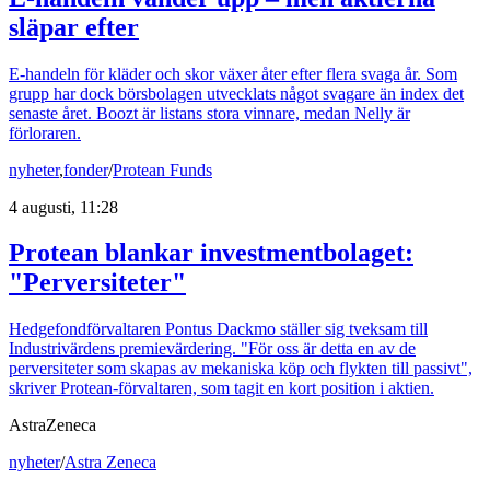
släpar efter
E-handeln för kläder och skor växer åter efter flera svaga år. Som
grupp har dock börsbolagen utvecklats något svagare än index det
senaste året. Boozt är listans stora vinnare, medan Nelly är
förloraren.
nyheter
,
fonder
/
Protean Funds
4 augusti, 11:28
Protean blankar investmentbolaget:
"Perversiteter"
Hedgefondförvaltaren Pontus Dackmo ställer sig tveksam till
Industrivärdens premievärdering. "För oss är detta en av de
perversiteter som skapas av mekaniska köp och flykten till passivt",
skriver Protean-förvaltaren, som tagit en kort position i aktien.
AstraZeneca
nyheter
/
Astra Zeneca