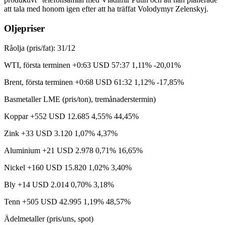
att tala med honom igen efter att ha träffat Volodymyr Zelenskyj.
Oljepriser
Råolja (pris/fat): 31/12
WTI, första terminen +0:63 USD 57:37 1,11% -20,01%
Brent, första terminen +0:68 USD 61:32 1,12% -17,85%
Basmetaller LME (pris/ton), tremånaderstermin)
Koppar +552 USD 12.685 4,55% 44,45%
Zink +33 USD 3.120 1,07% 4,37%
Aluminium +21 USD 2.978 0,71% 16,65%
Nickel +160 USD 15.820 1,02% 3,40%
Bly +14 USD 2.014 0,70% 3,18%
Tenn +505 USD 42.995 1,19% 48,57%
Ädelmetaller (pris/uns, spot)