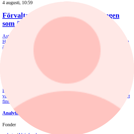
4 augusti, 10:59
Förvaltaren om Astra-affären: ”Ingen
som är jättetaggad"
AstraZenecas eventuella jätteaffär mottas negativt av marknaden.
HealthInvest-förvaltaren Ellinor Hult delar sentimentet: ”Ingen som
är jättetaggad”.
nyheter
/
Astra Zeneca
3 augusti, 10:48
Analytikern: Därför sågas AstraZenecas jätteaffär
En storaffär mellan AstraZeneca och Bristol Myers Squibb skulle
vara anmärkningsvärd, enligt Johan Unnérus på SB1 Markets. "Det
finns ingen självklar logik", säger han.
Analytiker skeptiska till AstraZeneca-affär
Fonder