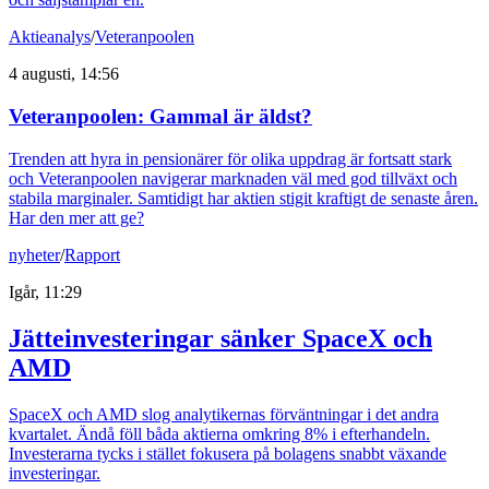
Aktieanalys
/
Veteranpoolen
4 augusti, 14:56
Veteranpoolen: Gammal är äldst?
Trenden att hyra in pensionärer för olika uppdrag är fortsatt stark
och Veteranpoolen navigerar marknaden väl med god tillväxt och
stabila marginaler. Samtidigt har aktien stigit kraftigt de senaste åren.
Har den mer att ge?
nyheter
/
Rapport
Igår, 11:29
Jätteinvesteringar sänker SpaceX och
AMD
SpaceX och AMD slog analytikernas förväntningar i det andra
kvartalet. Ändå föll båda aktierna omkring 8% i efterhandeln.
Investerarna tycks i stället fokusera på bolagens snabbt växande
investeringar.