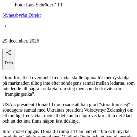
Foto: Lars Schröder / TT
Nyhetsbyrån Direkt
29 december, 2025
Dela
Oron för att ett eventuellt fredsavtal skulle öppna för mer rysk olja
på marknaden tilltog inte efter söndagens samtal mellan ledarna, som
inte ledde till några konkreta framsteg men som beskrivits som
"framgångsrika".
USA:s president Donald Trump sade att han gjort "stora framsteg" i
söndagens samtal med Ukrainas president Volodymyr Zelenskyj om
ett möjligt fredsavtal, men att det kan ta några veckor att få det klart
och att det inte finns någon fast tidslinje.
Inför mötet uppgav Donald Trump att han haft ett "bra och mycket
produktivt" telefonsamtal med Vladimir Putin och att han planerade