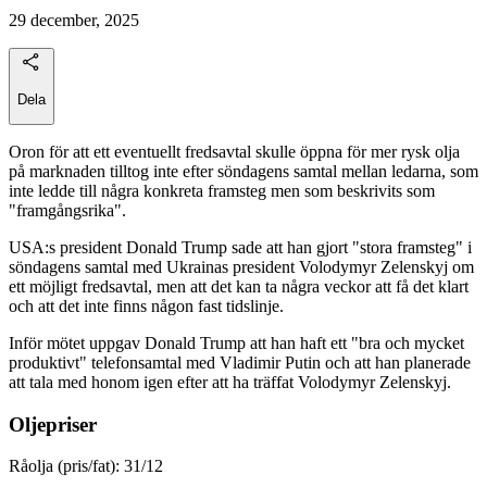
29 december, 2025
Dela
Oron för att ett eventuellt fredsavtal skulle öppna för mer rysk olja
på marknaden tilltog inte efter söndagens samtal mellan ledarna, som
inte ledde till några konkreta framsteg men som beskrivits som
"framgångsrika".
USA:s president Donald Trump sade att han gjort "stora framsteg" i
söndagens samtal med Ukrainas president Volodymyr Zelenskyj om
ett möjligt fredsavtal, men att det kan ta några veckor att få det klart
och att det inte finns någon fast tidslinje.
Inför mötet uppgav Donald Trump att han haft ett "bra och mycket
produktivt" telefonsamtal med Vladimir Putin och att han planerade
att tala med honom igen efter att ha träffat Volodymyr Zelenskyj.
Oljepriser
Råolja (pris/fat): 31/12