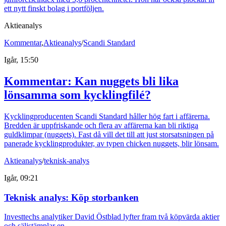
ett nytt finskt bolag i portföljen.
Aktieanalys
Kommentar
,
Aktieanalys
/
Scandi Standard
Igår, 15:50
Kommentar: Kan nuggets bli lika
lönsamma som kycklingfilé?
Kycklingproducenten Scandi Standard håller hög fart i affärerna.
Bredden är uppfriskande och flera av affärerna kan bli riktiga
guldklimpar (nuggets). Fast då vill det till att just storsatsningen på
panerade kycklingprodukter, av typen chicken nuggets, blir lönsam.
Aktieanalys
/
teknisk-analys
Igår, 09:21
Teknisk analys: Köp storbanken
Investtechs analytiker David Östblad lyfter fram två köpvärda aktier
och säljstämplar en.