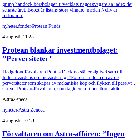
grupp har dock börsbolagen utvecklats något svagare än index det
senaste året. Boozt är listans stora vinnare, medan Nelly är
förloraren.
nyheter
,
fonder
/
Protean Funds
4 augusti, 11:28
Protean blankar investmentbolaget:
"Perversiteter"
Hedgefondförvaltaren Pontus Dackmo ställer sig tveksam till
Industrivärdens premievärdering. "För oss är detta en av de
perversiteter som skapas av mekaniska köp och flykten till passivt",
skriver Protean-förvaltaren, som tagit en kort position i aktien.
AstraZeneca
nyheter
/
Astra Zeneca
4 augusti, 10:59
Förvaltaren om Astra-affären: ”Ingen