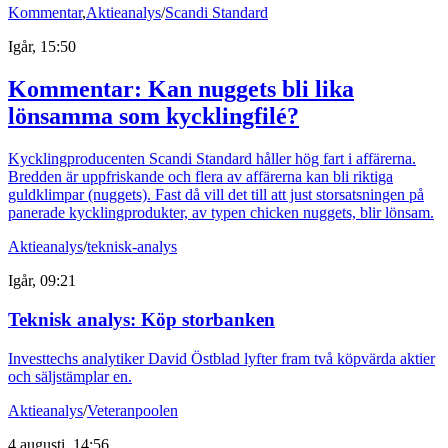
Kommentar
,
Aktieanalys
/
Scandi Standard
Igår, 15:50
Kommentar: Kan nuggets bli lika
lönsamma som kycklingfilé?
Kycklingproducenten Scandi Standard håller hög fart i affärerna.
Bredden är uppfriskande och flera av affärerna kan bli riktiga
guldklimpar (nuggets). Fast då vill det till att just storsatsningen på
panerade kycklingprodukter, av typen chicken nuggets, blir lönsam.
Aktieanalys
/
teknisk-analys
Igår, 09:21
Teknisk analys: Köp storbanken
Investtechs analytiker David Östblad lyfter fram två köpvärda aktier
och säljstämplar en.
Aktieanalys
/
Veteranpoolen
4 augusti, 14:56