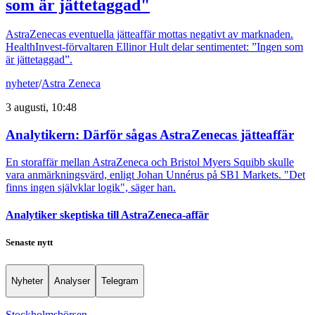
som är jättetaggad"
AstraZenecas eventuella jätteaffär mottas negativt av marknaden.
HealthInvest-förvaltaren Ellinor Hult delar sentimentet: ”Ingen som
är jättetaggad”.
nyheter
/
Astra Zeneca
3 augusti, 10:48
Analytikern: Därför sågas AstraZenecas jätteaffär
En storaffär mellan AstraZeneca och Bristol Myers Squibb skulle
vara anmärkningsvärd, enligt Johan Unnérus på SB1 Markets. "Det
finns ingen självklar logik", säger han.
Analytiker skeptiska till AstraZeneca-affär
Senaste nytt
Nyheter
Analyser
Telegram
Stockholmsbörsen