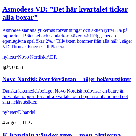
Asmodees VD: ”Det här kvartalet tickar
alla boxar”
Asmodee slår analytikernas förväntningar och aktien lyfter 8% på
rapporten. Brädspel och samlarkort växer tvåsiffrigt, medan
egenutgivna spel ökar 2%. ”Tillväxten kommer från alla håll”, säger
VD Thomas Koegler till Placera.
nyheter
/
Novo Nordisk ADR
Igår, 08:33
Novo Nordisk över förväntan – höjer helårsutsikter
Danska läkemedelsbolaget Novo Nordisk redovisar en bättre än
förväntad rapport för andra kvartalet och höjer i samband med det
sina helårsutsikter.
nyheter
/
E-handel
4 augusti, 11:27
E-handeln vänder upp – men aktierna