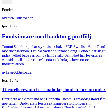
Fonder
nyheter
/
Aktiefonder
Igår, 15:06
Fondvinnare med banktung portfölj
Tommi Saukkoriipi har styrt nästan halva SEB Swedish Value Fund
mot finanssektorn. Det har varit ett vinnande drag. Fonden har slagit
index tydligt både i år och på längre sikt. Samtidigt har förvaltaren
valt sida mellan börsens två stora maktbolag - Investor och
Industrivärden.
nyheter
/
Aktiefonder
Igår, 10:42
Theorells revansch – småbolagsfonden kör om index
Efter flera år av motvind har Henrietta Theorells småbolagsfond fått
upp farten. Under årets första sex månader slog fonden sitt
jämförelseindex med 5,6 procentenheter. Hon har också plockat in