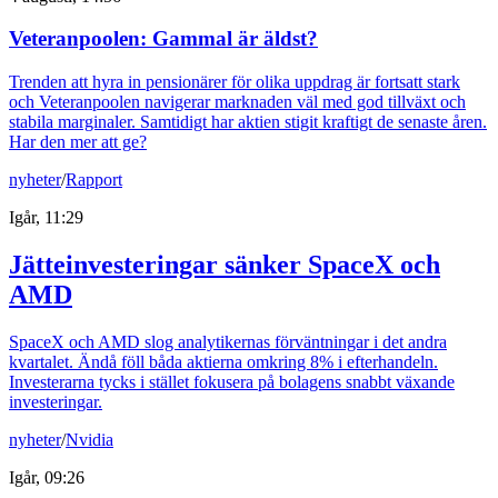
Veteranpoolen: Gammal är äldst?
Trenden att hyra in pensionärer för olika uppdrag är fortsatt stark
och Veteranpoolen navigerar marknaden väl med god tillväxt och
stabila marginaler. Samtidigt har aktien stigit kraftigt de senaste åren.
Har den mer att ge?
nyheter
/
Rapport
Igår, 11:29
Jätteinvesteringar sänker SpaceX och
AMD
SpaceX och AMD slog analytikernas förväntningar i det andra
kvartalet. Ändå föll båda aktierna omkring 8% i efterhandeln.
Investerarna tycks i stället fokusera på bolagens snabbt växande
investeringar.
nyheter
/
Nvidia
Igår, 09:26