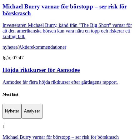
Michael Burry varnar för börstopp – ser risk för
börskrasch
Investeraren Michael Burry, känd från "The Big Short" varnar för
att den amerikanska börsen kan vara nära en topp och riskerar ett
kraftigt fall.
nyheter
/
Aktierekommendationer
Igår, 07:47
Höjda riktkurser för Asmodee
Asmodee får flera höjda riktkurser efter gårdagens rapport.
Mest läst
Nyheter
Analyser
1
Michael Burry varnar för börstopp – ser risk för börskrasch