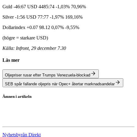
Guld -46:67 USD 4485:74 -1,03% 70,96%
Silver -1:56 USD 77:77 -1,97% 169,16%
Dollarindex +0.07 98.12 0,07% -9,55%
(högre = starkare USD)
Källa: Infront, 29 december 7.30
Läs mer
Oljepriser rusar efter Trumps Venezuela-blockad
SEB spår fallande oljepris när Opec+ återtar marknadsandelar
Ämnen i artikeln
Olja
oljepriset
Nyhetsbyrån Direkt