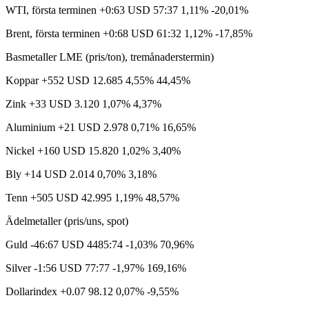
WTI, första terminen +0:63 USD 57:37 1,11% -20,01%
Brent, första terminen +0:68 USD 61:32 1,12% -17,85%
Basmetaller LME (pris/ton), tremånaderstermin)
Koppar +552 USD 12.685 4,55% 44,45%
Zink +33 USD 3.120 1,07% 4,37%
Aluminium +21 USD 2.978 0,71% 16,65%
Nickel +160 USD 15.820 1,02% 3,40%
Bly +14 USD 2.014 0,70% 3,18%
Tenn +505 USD 42.995 1,19% 48,57%
Ädelmetaller (pris/uns, spot)
Guld -46:67 USD 4485:74 -1,03% 70,96%
Silver -1:56 USD 77:77 -1,97% 169,16%
Dollarindex +0.07 98.12 0,07% -9,55%