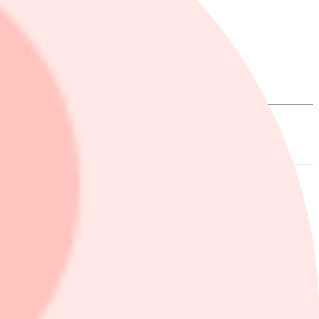
, rapporterar Wall Street Journal med hänvisning till källor.