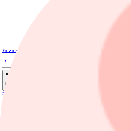
Chevron
Exxon Mobil
ConocoPhillips
oljepriset
Finwire
Dela
nyheter
/
Chevron Corp.
Oljejättar varnar Vita huset för förvärrad
Chefer för flera stora amerikanska oljebolag varnar Trumpadministration