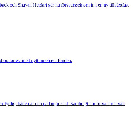
ack och Shayan Heidari går nu försvarssektorn in i en ny tillväxtfas.
boratories är ett nytt innehav i fonden.
ydligt både i år och på längre sikt. Samtidigt har förvaltaren valt