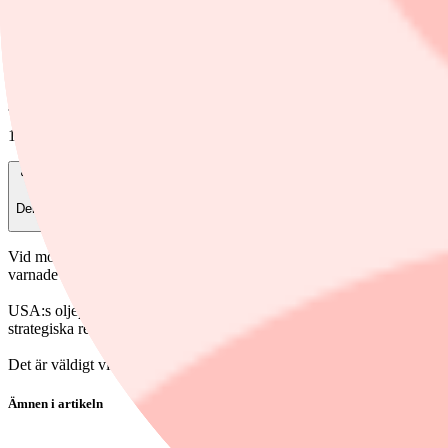
Foto: Tony Gutierrez /AP/TT
Finwire
16 mars, 07:51
Dela
Vid möten i Vita huset uppgav vd:arna för Exxon Mobil, Chevron och C
varnade också för att oljepriserna kan stiga ytterligare och att brist på
USA:s oljepris steg under veckan från cirka 87 dollar per fat till 99 d
strategiska reserver samt ökad oljehandel med Venezuela.
Det är väldigt viktigt för oljemarknaden att fartyg kan passera genom
Ämnen i artikeln
Chevron Corp.