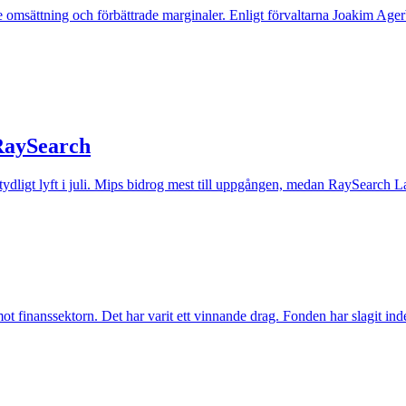
 omsättning och förbättrade marginaler. Enligt förvaltarna Joakim Agerb
 RaySearch
t tydligt lyft i juli. Mips bidrog mest till uppgången, medan RaySearch La
inanssektorn. Det har varit ett vinnande drag. Fonden har slagit index t