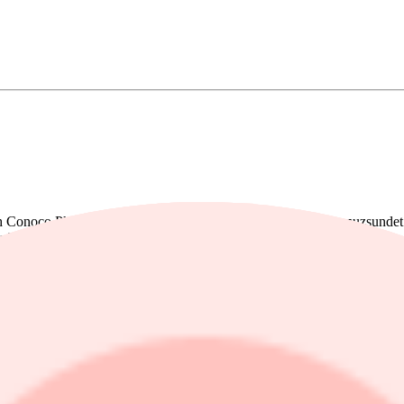
onoco Phillips att störningarna i transporterna genom Hormuzsundet for
 raffinerade bränslen kan uppstå.
ollar. Regeringen överväger samtidigt åtgärder för att dämpa prisuppgånge
 Hormuzsundet då en stor del av världens olja kommer från Persiska vik