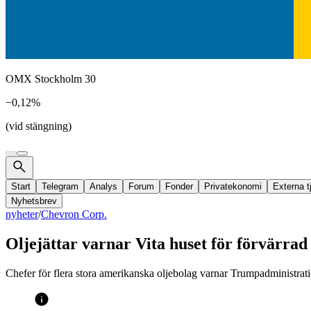
OMX Stockholm 30
−0,12%
(vid stängning)
Start
Telegram
Analys
Forum
Fonder
Privatekonomi
Externa t
Nyhetsbrev
nyheter
/
Chevron Corp.
Oljejättar varnar Vita huset för förvärrad
Chefer för flera stora amerikanska oljebolag varnar Trumpadministration