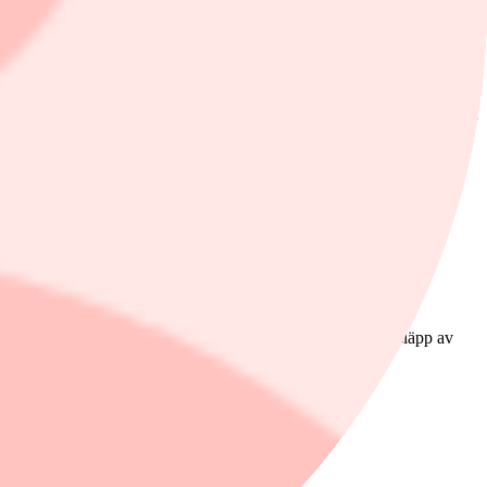
tsätter att skapa kraftig volatilitet på energimarknaderna. De
n, bland annat lättade sanktioner mot rysk olja, ett större släpp av
en.