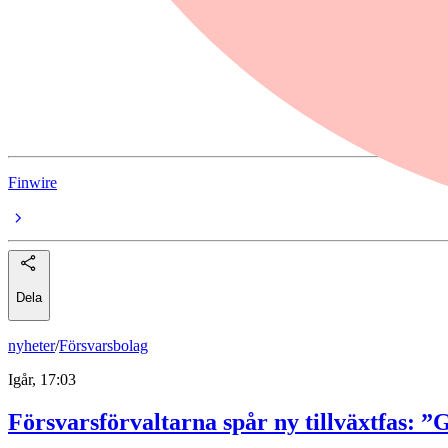
Chevron
Exxon Mobil
ConocoPhillips
oljepriset
Finwire
Dela
nyheter
/
Försvarsbolag
Igår, 17:03
Försvarsförvaltarna spår ny tillväxtfas: ”