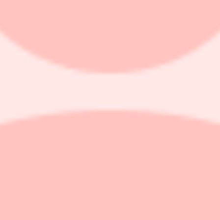
onoco Phillips att störningarna i transporterna genom Hormuzsundet for
 raffinerade bränslen kan uppstå.
ollar. Regeringen överväger samtidigt åtgärder för att dämpa prisuppgånge
 Hormuzsundet då en stor del av världens olja kommer från Persiska vik