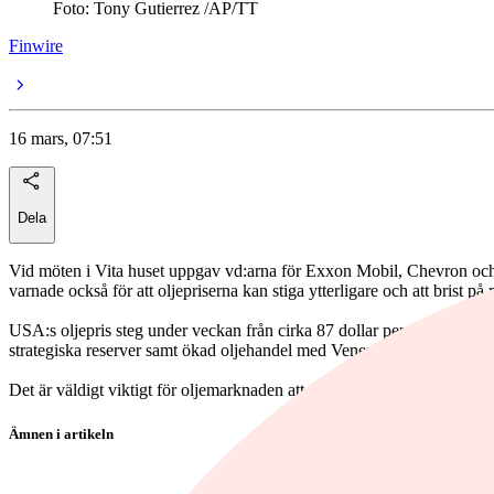
Foto: Tony Gutierrez /AP/TT
Finwire
16 mars, 07:51
Dela
Vid möten i Vita huset uppgav vd:arna för Exxon Mobil, Chevron och C
varnade också för att oljepriserna kan stiga ytterligare och att brist på
USA:s oljepris steg under veckan från cirka 87 dollar per fat till 99 d
strategiska reserver samt ökad oljehandel med Venezuela.
Det är väldigt viktigt för oljemarknaden att fartyg kan passera genom
Ämnen i artikeln
Chevron Corp.