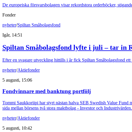
De europeiska försvarsbolagen visar rekordstora orderböcker, stigande
Fonder
nyheter
/
Spiltan Småbolagsfond
Igår, 14:51
Spiltan Småbolagsfond lyfte i juli – tar in
Efter en svagare utveckling hittills i år fick Spiltan Småbolagsfond et
nyheter
/
Aktiefonder
5 augusti, 15:06
Fondvinnare med banktung portfölj
Tommi Saukkoriipi har styrt nästan halva SEB Swedish Value Fund mot f
sida mellan börsens två stora maktbolag - Investor och Industrivärden.
nyheter
/
Aktiefonder
5 augusti, 10:42