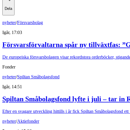
Dela
nyheter
/
Försvarsbolag
Igår, 17:03
Försvarsförvaltarna spår ny tillväxtfas: ”
De europeiska försvarsbolagen visar rekordstora orderböcker, stigande
Fonder
nyheter
/
Spiltan Småbolagsfond
Igår, 14:51
Spiltan Småbolagsfond lyfte i juli – tar in
Efter en svagare utveckling hittills i år fick Spiltan Småbolagsfond et
nyheter
/
Aktiefonder