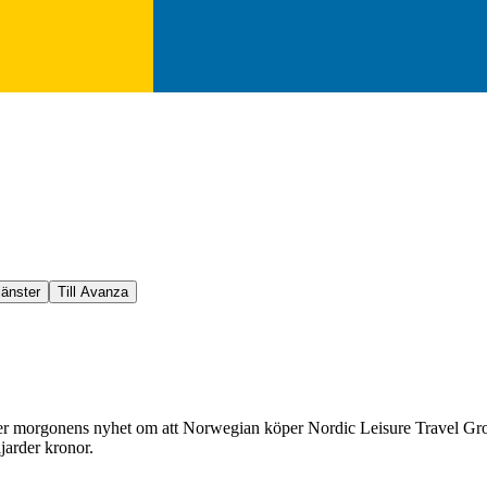
jänster
Till Avanza
fter morgonens nyhet om att Norwegian köper Nordic Leisure Travel G
jarder kronor.