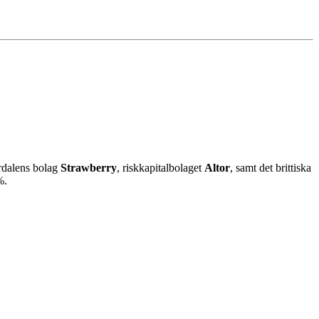
rdalens bolag
Strawberry
, riskkapitalbolaget
Altor
, samt det brittiska
%.