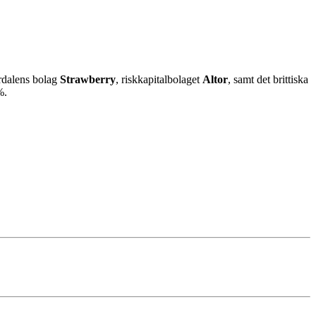
rdalens bolag
Strawberry
, riskkapitalbolaget
Altor
, samt det brittiska
%.