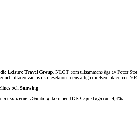
dic Leisure Travel Group
, NLGT, som tillsammans ägs av Petter Sto
rder och affären väntas öka resekoncernens årliga rörelseintäkter med 50
rlines
och
Sunwing
.
erna i koncernen. Samtidigt kommer TDR Capital äga runt 4,4%.