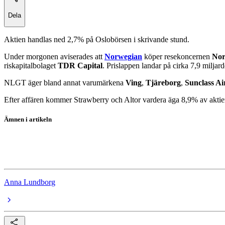
Dela
Aktien handlas ned 2,7% på Oslobörsen i skrivande stund.
Under morgonen aviserades att
Norwegian
köper resekoncernen
Nor
riskapitalbolaget
TDR Capital
. Prislappen landar på cirka 7,9 milja
NLGT äger bland annat varumärkena
Ving
,
Tjäreborg
,
Sunclass Ai
Efter affären kommer Strawberry och Altor vardera äga 8,9% av akti
Ämnen i artikeln
Norwegian
Petter Stordalen
Anna Lundborg