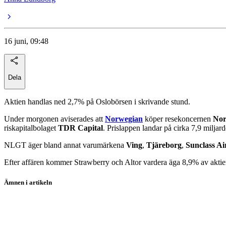
16 juni, 09:48
Dela
Aktien handlas ned 2,7% på Oslobörsen i skrivande stund.
Under morgonen aviserades att
Norwegian
köper resekoncernen
Nor
riskapitalbolaget
TDR Capital
. Prislappen landar på cirka 7,9 milja
NLGT äger bland annat varumärkena
Ving
,
Tjäreborg
,
Sunclass Ai
Efter affären kommer Strawberry och Altor vardera äga 8,9% av akti
Ämnen i artikeln
Norwegian
Petter Stordalen