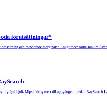
Goda förutsättningar”
 omsättning och förbättrade marginaler. Enligt förvaltarna Joakim Agerb
 RaySearch
t tydligt lyft i juli. Mips bidrog mest till uppgången, medan RaySearch La