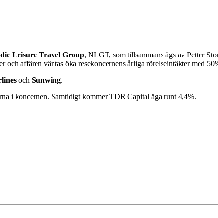
dic Leisure Travel Group
, NLGT, som tillsammans ägs av Petter Sto
rder och affären väntas öka resekoncernens årliga rörelseintäkter med 50
rlines
och
Sunwing
.
erna i koncernen. Samtidigt kommer TDR Capital äga runt 4,4%.