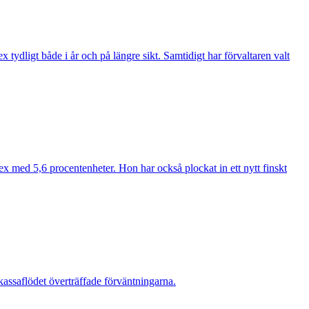
ydligt både i år och på längre sikt. Samtidigt har förvaltaren valt
ex med 5,6 procentenheter. Hon har också plockat in ett nytt finskt
assaflödet överträffade förväntningarna.