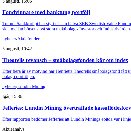
5 augusti, 15:06
Fondvinnare med banktung portfölj
Tommi Saukkoriipi har styrt nästan halva SEB Swedish Value Fund mot f
sida mellan börsens två stora maktbolag - Investor och Industrivärden.
nyheter
/
Aktiefonder
5 augusti, 10:42
Theorells revansch – småbolagsfonden kör om index
Efter flera år av motvind har Henrietta Theorells småbolagsfond fått u
bolag i portföljen.
nyheter
/
Lundin Mining
Igår, 15:36
Jefferies: Lundin Mining överträffade kassaflödesfö
Efter rapporten bedömer Jefferies att Lundin Minings ebitda var i li
Aktieanalys