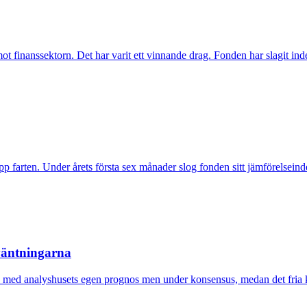
inanssektorn. Det har varit ett vinnande drag. Fonden har slagit index t
pp farten. Under årets första sex månader slog fonden sitt jämförelseind
rväntningarna
nje med analyshusets egen prognos men under konsensus, medan det fria k