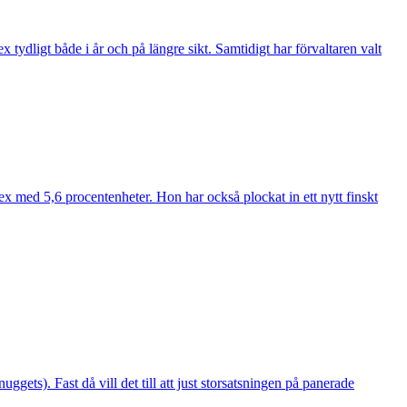
ydligt både i år och på längre sikt. Samtidigt har förvaltaren valt
ex med 5,6 procentenheter. Hon har också plockat in ett nytt finskt
gets). Fast då vill det till att just storsatsningen på panerade