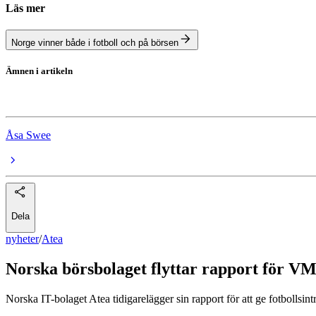
Läs mer
Norge vinner både i fotboll och på börsen
Ämnen i artikeln
Atea
Åsa Swee
Dela
nyheter
/
Atea
Norska börsbolaget flyttar rapport för VM
Norska IT-bolaget Atea tidigarelägger sin rapport för att ge fotbollsi