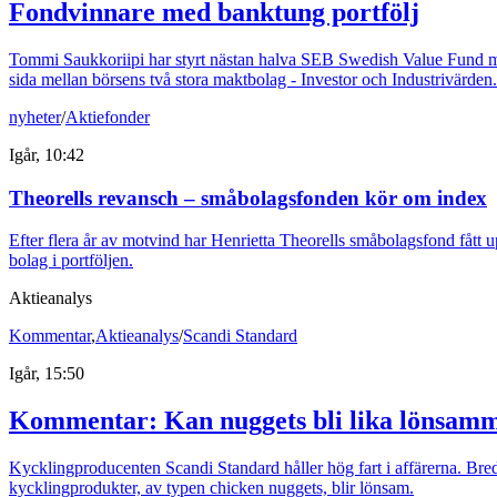
Fondvinnare med banktung portfölj
Tommi Saukkoriipi har styrt nästan halva SEB Swedish Value Fund mot f
sida mellan börsens två stora maktbolag - Investor och Industrivärden.
nyheter
/
Aktiefonder
Igår, 10:42
Theorells revansch – småbolagsfonden kör om index
Efter flera år av motvind har Henrietta Theorells småbolagsfond fått u
bolag i portföljen.
Aktieanalys
Kommentar
,
Aktieanalys
/
Scandi Standard
Igår, 15:50
Kommentar: Kan nuggets bli lika lönsamm
Kycklingproducenten Scandi Standard håller hög fart i affärerna. Bredde
kycklingprodukter, av typen chicken nuggets, blir lönsam.