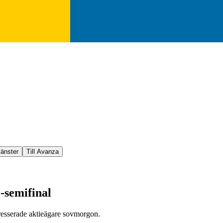
jänster
Till Avanza
-semifinal
ntresserade aktieägare sovmorgon.