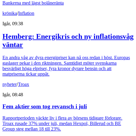
Bankerna med lägst bolåneränta
krönika
/
Inflation
Igår, 09:38
Hemberg: Energikris och ny inflationsvåg
väntar
En andra våg av dyra energipriser kan nå oss redan i höst. Europas
gaslager pekar i den riktningen. Samtidigt möter svenskarna
besvärligt höga elpriser, fyra kronor dyrare bensin och att
matpriserna tickar uppåt.
nyheter
/
Troax
Igår, 08:48
Fem aktier som tog revansch i juli
Rapportperioden väckte liv i flera av börsens tidigare förlorare.
Troax rusade 37% under juli, medan Hexpol, Billerud och BE
Group steg mellan 18 till 23%.