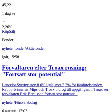
45,22
1 dag %
2,26%
Köp
Sälj
Fonder
nyheter
,
fonder
/
Aktiefonder
Igår, 15:58
Förvaltaren efter Troax rusning:
"Fortsatt stor potential"
Lancelot Sverige steg 8,6% i juli, mot 2,2% för jämförelseindex.
Rapportvinnarna Mips och Troax bidrog till uppgången. I Troax ser
förvaltaren Erik Bertilsson fortsatt stor potential.
nyheter
/
Försvarsbolag
6 augusti, 17:03