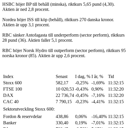
HSBC höjer BP till behåll (minska), riktkurs 5,65 pund (4,30).
Aktien är ned 2,8 procent.
Nordea höjer ISS till köp (behåll), riktkurs 270 danska kronor.
Aktien är upp 3,1 procent.
RBC sänker Antofagasta till underperform (sector perform), riktkurs
28 pund (36). Aktien faller 5,1 procent.
RBC höjer Norsk Hydro till outperform (sector perform), riktkurs 95
norska kronor (85). Aktien är upp 2,6 procent.
Index
Senast
I dag, %
I år, %
Tid
Stoxx 600
582,17
-0,25%
-1,69%
11:32:15
FTSE 100
10 020,53
-0,43%
0,90%
11:32:20
DAX
22 736,74
-0,45%
-7,16%
11:32:20
CAC 40
7 790,15
-0,23%
-4,41%
11:32:15
Sektorutveckling Stoxx 600:
Fordon & reservdelar
438,86
0,06%
-16,40%
11:32:15
Banker
330,40
0,19%
-7,01%
11:32:15