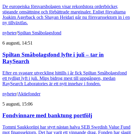
De europeiska försvarsbolagen visar rekordstora orderböcker,
stigande omsättning och förbättrade marginaler. Enligt förvaltarna
Joakim Agerback och Shayan Heidari går nu försvarssektorn in i en
ny tillväxtfas.
nyheter
/
Spiltan Småbolagsfond
6 augusti, 14:51
Spiltan Småbolagsfond lyfte i juli – tar in
RaySearch
Efter en svagare utveckling hittills i år fick Spiltan Småbolagsfond
ett tydligt lyft i juli. Mips bidrog mest till uppgången, medan
RaySearch Laboratories är ett nytt innehav i fonden.
nyheter
/
Aktiefonder
5 augusti, 15:06
Fondvinnare med banktung portfölj
Tommi Saukkoriipi har styrt nästan halva SEB Swedish Value Fund
mot finanssektorn. Det har varit ett vinnande drag. Fonden har slagit