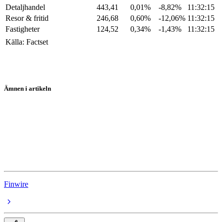
Detaljhandel
443,41
0,01%
-8,82%
11:32:15
Resor & fritid
246,68
0,60%
-12,06%
11:32:15
Fastigheter
124,52
0,34%
-1,43%
11:32:15
Källa: Factset
Ämnen i artikeln
ThyssenKrupp
Unilever
Equinor
BP
Finwire