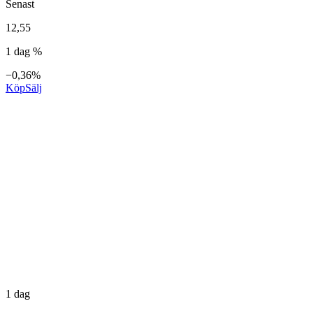
Senast
12,55
1 dag %
−0,36%
Köp
Sälj
1 dag