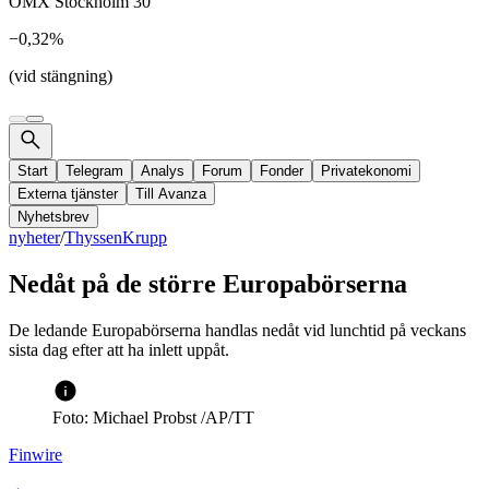
OMX Stockholm 30
−0,32%
(vid stängning)
Start
Telegram
Analys
Forum
Fonder
Privatekonomi
Externa tjänster
Till Avanza
Nyhetsbrev
nyheter
/
ThyssenKrupp
Nedåt på de större Europabörserna
De ledande Europabörserna handlas nedåt vid lunchtid på veckans
sista dag efter att ha inlett uppåt.
Foto: Michael Probst /AP/TT
Finwire