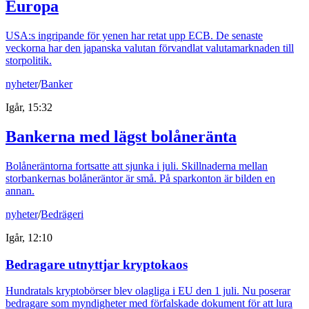
Europa
USA:s ingripande för yenen har retat upp ECB. De senaste
veckorna har den japanska valutan förvandlat valutamarknaden till
storpolitik.
nyheter
/
Banker
Igår, 15:32
Bankerna med lägst bolåneränta
Bolåneräntorna fortsatte att sjunka i juli. Skillnaderna mellan
storbankernas bolåneräntor är små. På sparkonton är bilden en
annan.
nyheter
/
Bedrägeri
Igår, 12:10
Bedragare utnyttjar kryptokaos
Hundratals kryptobörser blev olagliga i EU den 1 juli. Nu poserar
bedragare som myndigheter med förfalskade dokument för att lura