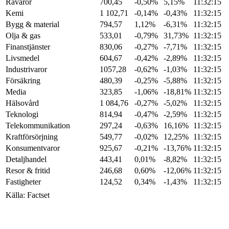
Råvaror
700,45
-0,50%
5,15%
11:32:15
Kemi
1 102,71
-0,14%
-0,43%
11:32:15
Bygg & material
794,57
1,12%
-6,31%
11:32:15
Olja & gas
533,01
-0,79%
31,73%
11:32:15
Finanstjänster
830,06
-0,27%
-7,71%
11:32:15
Livsmedel
604,67
-0,42%
-2,89%
11:32:15
Industrivaror
1057,28
-0,62%
-1,03%
11:32:15
Försäkring
480,39
-0,25%
-5,88%
11:32:15
Media
323,85
-1,06%
-18,81%
11:32:15
Hälsovård
1 084,76
-0,27%
-5,02%
11:32:15
Teknologi
814,94
-0,47%
-2,59%
11:32:15
Telekommunikation
297,24
-0,63%
16,16%
11:32:15
Kraftförsörjning
549,77
-0,02%
12,25%
11:32:15
Konsumentvaror
925,67
-0,21%
-13,76%
11:32:15
Detaljhandel
443,41
0,01%
-8,82%
11:32:15
Resor & fritid
246,68
0,60%
-12,06%
11:32:15
Fastigheter
124,52
0,34%
-1,43%
11:32:15
Källa: Factset