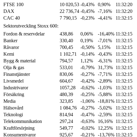
FTSE 100
10 020,53
-0,43%
0,90%
11:32:20
DAX
22 736,74
-0,45%
-7,16%
11:32:20
CAC 40
7 790,15
-0,23%
-4,41%
11:32:15
Sektorutveckling Stoxx 600:
Fordon & reservdelar
438,86
0,06%
-16,40%
11:32:15
Banker
330,40
0,19%
-7,01%
11:32:15
Råvaror
700,45
-0,50%
5,15%
11:32:15
Kemi
1 102,71
-0,14%
-0,43%
11:32:15
Bygg & material
794,57
1,12%
-6,31%
11:32:15
Olja & gas
533,01
-0,79%
31,73%
11:32:15
Finanstjänster
830,06
-0,27%
-7,71%
11:32:15
Livsmedel
604,67
-0,42%
-2,89%
11:32:15
Industrivaror
1057,28
-0,62%
-1,03%
11:32:15
Försäkring
480,39
-0,25%
-5,88%
11:32:15
Media
323,85
-1,06%
-18,81%
11:32:15
Hälsovård
1 084,76
-0,27%
-5,02%
11:32:15
Teknologi
814,94
-0,47%
-2,59%
11:32:15
Telekommunikation
297,24
-0,63%
16,16%
11:32:15
Kraftförsörjning
549,77
-0,02%
12,25%
11:32:15
Konsumentvaror
925,67
-0,21%
-13,76%
11:32:15