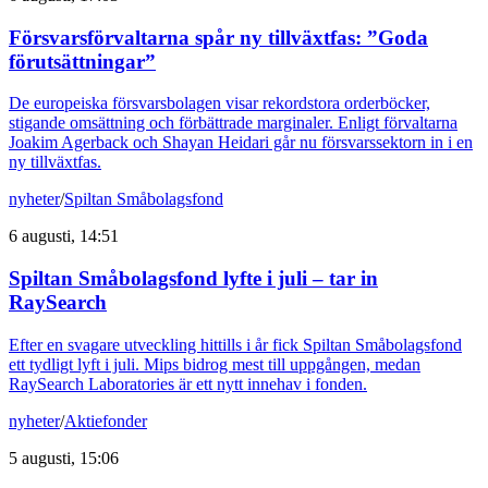
Försvarsförvaltarna spår ny tillväxtfas: ”Goda
förutsättningar”
De europeiska försvarsbolagen visar rekordstora orderböcker,
stigande omsättning och förbättrade marginaler. Enligt förvaltarna
Joakim Agerback och Shayan Heidari går nu försvarssektorn in i en
ny tillväxtfas.
nyheter
/
Spiltan Småbolagsfond
6 augusti, 14:51
Spiltan Småbolagsfond lyfte i juli – tar in
RaySearch
Efter en svagare utveckling hittills i år fick Spiltan Småbolagsfond
ett tydligt lyft i juli. Mips bidrog mest till uppgången, medan
RaySearch Laboratories är ett nytt innehav i fonden.
nyheter
/
Aktiefonder
5 augusti, 15:06