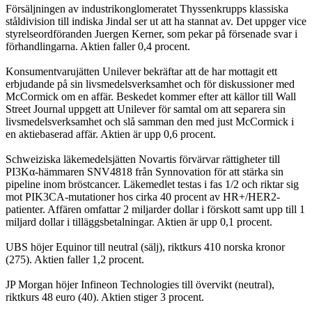
Försäljningen av industrikonglomeratet Thyssenkrupps klassiska
ståldivision till indiska Jindal ser ut att ha stannat av. Det uppger vice
styrelseordföranden Juergen Kerner, som pekar på försenade svar i
förhandlingarna. Aktien faller 0,4 procent.
Konsumentvarujätten Unilever bekräftar att de har mottagit ett
erbjudande på sin livsmedelsverksamhet och för diskussioner med
McCormick om en affär. Beskedet kommer efter att källor till Wall
Street Journal uppgett att Unilever för samtal om att separera sin
livsmedelsverksamhet och slå samman den med just McCormick i
en aktiebaserad affär. Aktien är upp 0,6 procent.
Schweiziska läkemedelsjätten Novartis förvärvar rättigheter till
PI3Kα-hämmaren SNV4818 från Synnovation för att stärka sin
pipeline inom bröstcancer. Läkemedlet testas i fas 1/2 och riktar sig
mot PIK3CA-mutationer hos cirka 40 procent av HR+/HER2-
patienter. Affären omfattar 2 miljarder dollar i förskott samt upp till 1
miljard dollar i tilläggsbetalningar. Aktien är upp 0,1 procent.
UBS höjer Equinor till neutral (sälj), riktkurs 410 norska kronor
(275). Aktien faller 1,2 procent.
JP Morgan höjer Infineon Technologies till övervikt (neutral),
riktkurs 48 euro (40). Aktien stiger 3 procent.