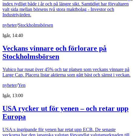
index tydligt både i år och på längre sikt. Samtidigt har förvaltaren
valt sida mellan börsens två stora maktbolag - Investor och
Industrivärden.
nyheter
/
Stockholmsbörsen
Igår, 14:40
Veckans vinnare och förlorare på
Stockholmsbörsen
Yubico har rusat över 45% och tar platsen som veckans vinnare på
Large Cap. Placera listar aktierna som gått bäst och sämst i veckan.
nyheter
/
Yen
Igår, 13:00
USA rycker ut för yenen – och retar upp
Europa
USA:s ingripande för yenen har retat upp ECB. De senaste
veckorna har den japanska valutan förvandlat valutamarknaden till