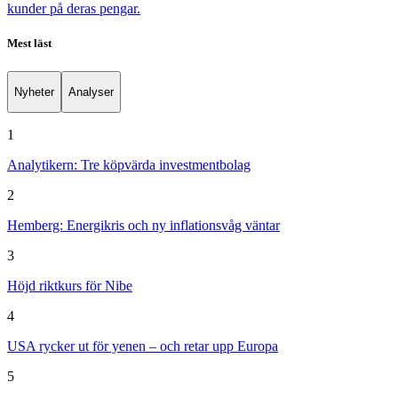
kunder på deras pengar.
Mest läst
Nyheter
Analyser
1
Analytikern: Tre köpvärda investmentbolag
2
Hemberg: Energikris och ny inflationsvåg väntar
3
Höjd riktkurs för Nibe
4
USA rycker ut för yenen – och retar upp Europa
5