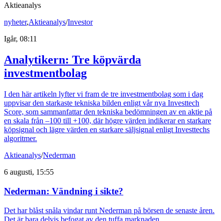
Aktieanalys
nyheter
,
Aktieanalys
/
Investor
Igår, 08:11
Analytikern: Tre köpvärda
investmentbolag
I den här artikeln lyfter vi fram de tre investmentbolag som i dag
uppvisar den starkaste tekniska bilden enligt vår nya Investtech
Score, som sammanfattar den tekniska bedömningen av en aktie på
en skala från –100 till +100, där högre värden indikerar en starkare
köpsignal och lägre värden en starkare säljsignal enligt Investtechs
algoritmer.
Aktieanalys
/
Nederman
6 augusti, 15:55
Nederman: Vändning i sikte?
Det har blåst snåla vindar runt Nederman på börsen de senaste åren.
Det är bara delvis befogat av den tuffa marknaden.