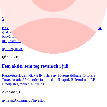
Igår, 09:38
Hemberg: Energikris och ny inflationsvåg
väntar
En andra våg av dyra energipriser kan nå oss redan i höst. Europas
gaslager pekar i den riktningen. Samtidigt möter svenskarna
besvärligt höga elpriser, fyra kronor dyrare bensin och att
matpriserna tickar uppåt.
nyheter
/
Troax
Igår, 08:48
Fem aktier som tog revansch i juli
Rapportperioden väckte liv i flera av börsens tidigare förlorare.
Troax rusade 37% under juli, medan Hexpol, Billerud och BE
Group steg mellan 18 till 23%.
Aktieanalys
nyheter
,
Aktieanalys
/
Investor