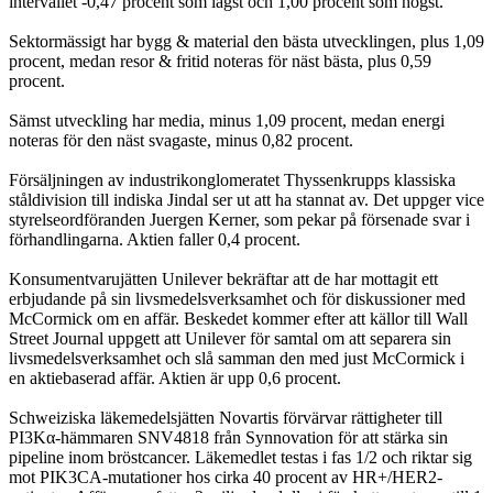
intervallet -0,47 procent som lägst och 1,00 procent som högst.
Sektormässigt har bygg & material den bästa utvecklingen, plus 1,09
procent, medan resor & fritid noteras för näst bästa, plus 0,59
procent.
Sämst utveckling har media, minus 1,09 procent, medan energi
noteras för den näst svagaste, minus 0,82 procent.
Försäljningen av industrikonglomeratet Thyssenkrupps klassiska
ståldivision till indiska Jindal ser ut att ha stannat av. Det uppger vice
styrelseordföranden Juergen Kerner, som pekar på försenade svar i
förhandlingarna. Aktien faller 0,4 procent.
Konsumentvarujätten Unilever bekräftar att de har mottagit ett
erbjudande på sin livsmedelsverksamhet och för diskussioner med
McCormick om en affär. Beskedet kommer efter att källor till Wall
Street Journal uppgett att Unilever för samtal om att separera sin
livsmedelsverksamhet och slå samman den med just McCormick i
en aktiebaserad affär. Aktien är upp 0,6 procent.
Schweiziska läkemedelsjätten Novartis förvärvar rättigheter till
PI3Kα-hämmaren SNV4818 från Synnovation för att stärka sin
pipeline inom bröstcancer. Läkemedlet testas i fas 1/2 och riktar sig
mot PIK3CA-mutationer hos cirka 40 procent av HR+/HER2-