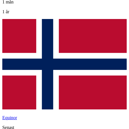
1 mån
1 år
Equinor
Senast