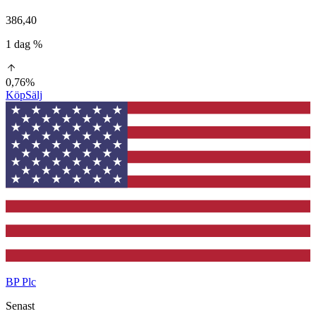
386,40
1 dag %
0,76%
Köp
Sälj
BP Plc
Senast