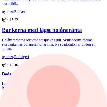
storpolitik.
nyheter
/
Banker
Igår, 15:32
Bankerna med lägst bolåneränta
Bolåneräntorna fortsatte att sjunka i juli. Skillnaderna mellan
storbankernas bolåneräntor är små. På sparkonton är bilden en
annan.
nyheter
/
Bedrägeri
Igår, 12:10
Bedragare utnyttjar kryptokaos
Hundratals kryptobörser blev olagliga i EU den 1 juli. Nu poserar
bedragare som myndigheter med förfalskade dokument för att lura
kunder på deras pengar.
krönika
/
Inflation