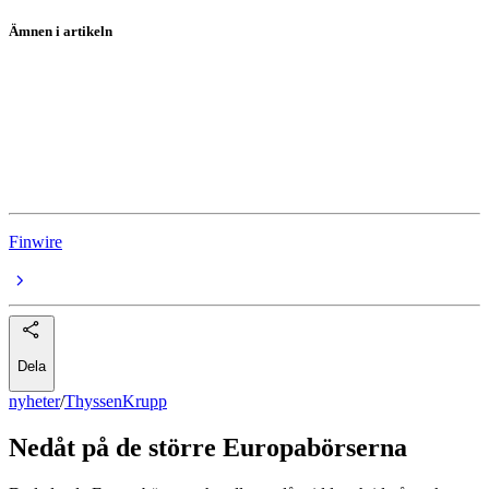
Ämnen i artikeln
ThyssenKrupp
Unilever
Equinor
BP
Finwire
Dela
nyheter
/
ThyssenKrupp
Nedåt på de större Europabörserna