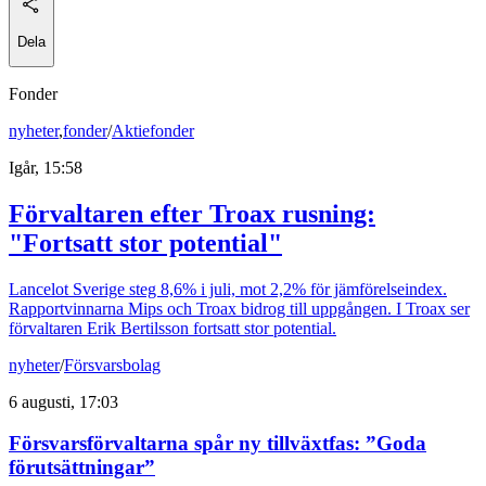
Dela
Fonder
nyheter
,
fonder
/
Aktiefonder
Igår, 15:58
Förvaltaren efter Troax rusning:
"Fortsatt stor potential"
Lancelot Sverige steg 8,6% i juli, mot 2,2% för jämförelseindex.
Rapportvinnarna Mips och Troax bidrog till uppgången. I Troax ser
förvaltaren Erik Bertilsson fortsatt stor potential.
nyheter
/
Försvarsbolag
6 augusti, 17:03
Försvarsförvaltarna spår ny tillväxtfas: ”Goda
förutsättningar”