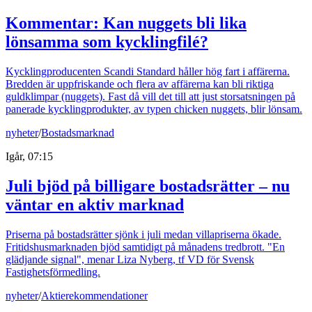
Kommentar: Kan nuggets bli lika
lönsamma som kycklingfilé?
Kycklingproducenten Scandi Standard håller hög fart i affärerna.
Bredden är uppfriskande och flera av affärerna kan bli riktiga
guldklimpar (nuggets). Fast då vill det till att just storsatsningen på
panerade kycklingprodukter, av typen chicken nuggets, blir lönsam.
nyheter
/
Bostadsmarknad
Igår, 07:15
Juli bjöd på billigare bostadsrätter – nu
väntar en aktiv marknad
Priserna på bostadsrätter sjönk i juli medan villapriserna ökade.
Fritidshusmarknaden bjöd samtidigt på månadens tredbrott. "En
glädjande signal", menar Liza Nyberg, tf VD för Svensk
Fastighetsförmedling.
nyheter
/
Aktierekommendationer