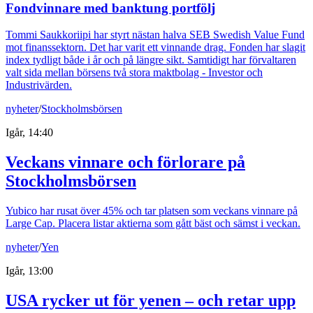
Fondvinnare med banktung portfölj
Tommi Saukkoriipi har styrt nästan halva SEB Swedish Value Fund
mot finanssektorn. Det har varit ett vinnande drag. Fonden har slagit
index tydligt både i år och på längre sikt. Samtidigt har förvaltaren
valt sida mellan börsens två stora maktbolag - Investor och
Industrivärden.
nyheter
/
Stockholmsbörsen
Igår, 14:40
Veckans vinnare och förlorare på
Stockholmsbörsen
Yubico har rusat över 45% och tar platsen som veckans vinnare på
Large Cap. Placera listar aktierna som gått bäst och sämst i veckan.
nyheter
/
Yen
Igår, 13:00
USA rycker ut för yenen – och retar upp