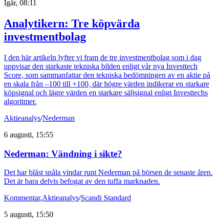
Igår, 08:11
Analytikern: Tre köpvärda
investmentbolag
I den här artikeln lyfter vi fram de tre investmentbolag som i dag
uppvisar den starkaste tekniska bilden enligt vår nya Investtech
Score, som sammanfattar den tekniska bedömningen av en aktie på
en skala från –100 till +100, där högre värden indikerar en starkare
köpsignal och lägre värden en starkare säljsignal enligt Investtechs
algoritmer.
Aktieanalys
/
Nederman
6 augusti, 15:55
Nederman: Vändning i sikte?
Det har blåst snåla vindar runt Nederman på börsen de senaste åren.
Det är bara delvis befogat av den tuffa marknaden.
Kommentar
,
Aktieanalys
/
Scandi Standard
5 augusti, 15:50