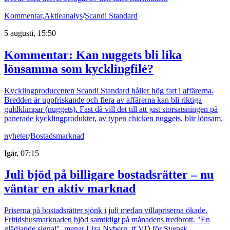
Kommentar
,
Aktieanalys
/
Scandi Standard
5 augusti, 15:50
Kommentar: Kan nuggets bli lika
lönsamma som kycklingfilé?
Kycklingproducenten Scandi Standard håller hög fart i affärerna.
Bredden är uppfriskande och flera av affärerna kan bli riktiga
guldklimpar (nuggets). Fast då vill det till att just storsatsningen på
panerade kycklingprodukter, av typen chicken nuggets, blir lönsam.
nyheter
/
Bostadsmarknad
Igår, 07:15
Juli bjöd på billigare bostadsrätter – nu
väntar en aktiv marknad
Priserna på bostadsrätter sjönk i juli medan villapriserna ökade.
Fritidshusmarknaden bjöd samtidigt på månadens tredbrott. "En
glädjande signal", menar Liza Nyberg, tf VD för Svensk