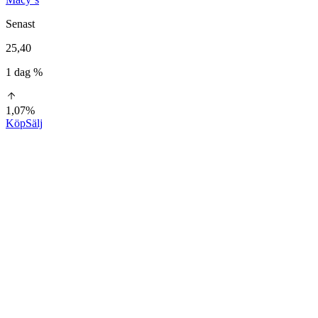
Senast
25,40
1 dag %
1,07%
Köp
Sälj