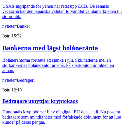
USA:s ingripande för yenen har retat upp ECB. De senaste
veckorna har den japanska valutan förvandlat valutamarknaden till
storpolitik.
nyheter
/
Banker
Igår, 15:32
Bankerna med lägst bolåneränta
Bolåneräntorna fortsatte att sjunka i juli. Skillnaderna mellan
storbankernas bolåneräntor är små. På sparkonton är bilden en
annan.
nyheter
/
Bedrägeri
Igår, 12:10
Bedragare utnyttjar kryptokaos
Hundratals kryptobörser blev olagliga i EU den 1 juli. Nu poserar
bedragare som myndigheter med förfalskade dokument för att lura
kunder på deras pengar.