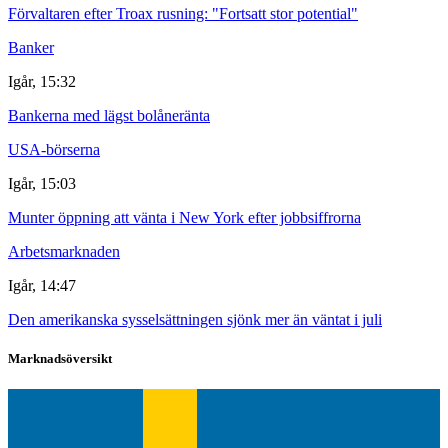
Förvaltaren efter Troax rusning: "Fortsatt stor potential"
Banker
Igår, 15:32
Bankerna med lägst bolåneränta
USA-börserna
Igår, 15:03
Munter öppning att vänta i New York efter jobbsiffrorna
Arbetsmarknaden
Igår, 14:47
Den amerikanska sysselsättningen sjönk mer än väntat i juli
Marknadsöversikt