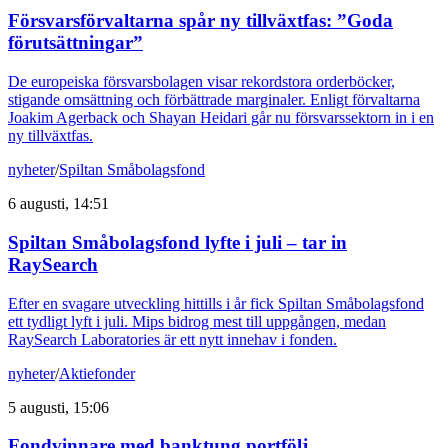
Försvarsförvaltarna spår ny tillväxtfas: ”Goda
förutsättningar”
De europeiska försvarsbolagen visar rekordstora orderböcker,
stigande omsättning och förbättrade marginaler. Enligt förvaltarna
Joakim Agerback och Shayan Heidari går nu försvarssektorn in i en
ny tillväxtfas.
nyheter
/
Spiltan Småbolagsfond
6 augusti, 14:51
Spiltan Småbolagsfond lyfte i juli – tar in
RaySearch
Efter en svagare utveckling hittills i år fick Spiltan Småbolagsfond
ett tydligt lyft i juli. Mips bidrog mest till uppgången, medan
RaySearch Laboratories är ett nytt innehav i fonden.
nyheter
/
Aktiefonder
5 augusti, 15:06
Fondvinnare med banktung portfölj