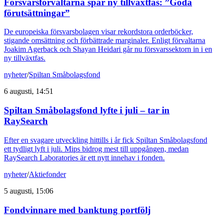
Försvarsförvaltarna spår ny tillväxtfas: ”Goda
förutsättningar”
De europeiska försvarsbolagen visar rekordstora orderböcker,
stigande omsättning och förbättrade marginaler. Enligt förvaltarna
Joakim Agerback och Shayan Heidari går nu försvarssektorn in i en
ny tillväxtfas.
nyheter
/
Spiltan Småbolagsfond
6 augusti, 14:51
Spiltan Småbolagsfond lyfte i juli – tar in
RaySearch
Efter en svagare utveckling hittills i år fick Spiltan Småbolagsfond
ett tydligt lyft i juli. Mips bidrog mest till uppgången, medan
RaySearch Laboratories är ett nytt innehav i fonden.
nyheter
/
Aktiefonder
5 augusti, 15:06
Fondvinnare med banktung portfölj