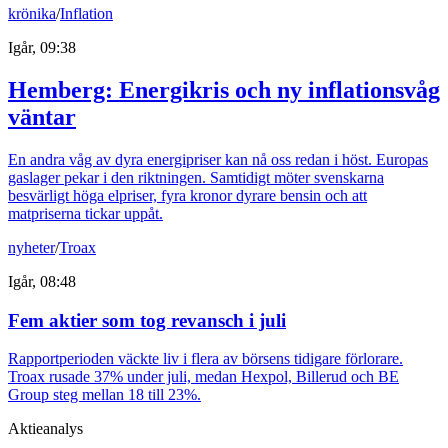
krönika
/
Inflation
Igår, 09:38
Hemberg: Energikris och ny inflationsvåg
väntar
En andra våg av dyra energipriser kan nå oss redan i höst. Europas
gaslager pekar i den riktningen. Samtidigt möter svenskarna
besvärligt höga elpriser, fyra kronor dyrare bensin och att
matpriserna tickar uppåt.
nyheter
/
Troax
Igår, 08:48
Fem aktier som tog revansch i juli
Rapportperioden väckte liv i flera av börsens tidigare förlorare.
Troax rusade 37% under juli, medan Hexpol, Billerud och BE
Group steg mellan 18 till 23%.
Aktieanalys