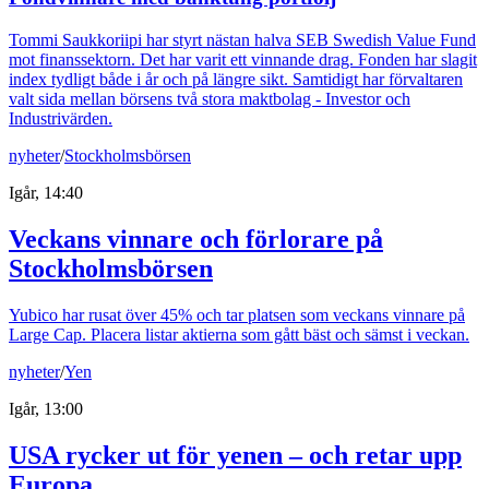
Tommi Saukkoriipi har styrt nästan halva SEB Swedish Value Fund
mot finanssektorn. Det har varit ett vinnande drag. Fonden har slagit
index tydligt både i år och på längre sikt. Samtidigt har förvaltaren
valt sida mellan börsens två stora maktbolag - Investor och
Industrivärden.
nyheter
/
Stockholmsbörsen
Igår, 14:40
Veckans vinnare och förlorare på
Stockholmsbörsen
Yubico har rusat över 45% och tar platsen som veckans vinnare på
Large Cap. Placera listar aktierna som gått bäst och sämst i veckan.
nyheter
/
Yen
Igår, 13:00
USA rycker ut för yenen – och retar upp
Europa