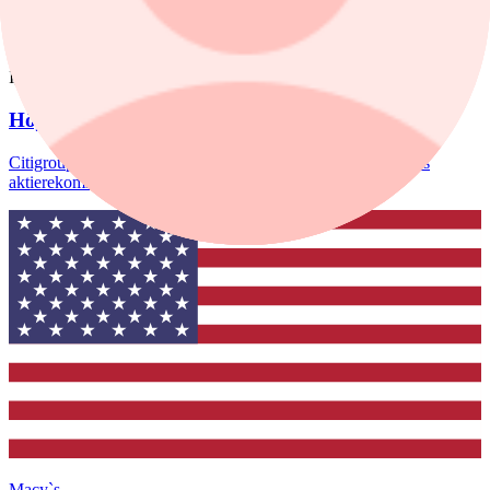
Fastighetsförmedling.
nyheter
/
Aktierekommendationer
Igår, 08:39
Höjd riktkurs för Nibe
Citigroup sänker riktkursen för Novo Nordisk. Här är dagens
aktierekommendationer.
Macy`s