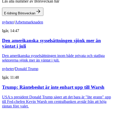
Läs alla nummer av Börsveckan här
E-tidning Börsveckan
nyheter
/
Arbetsmarknaden
Igår, 14:47
Den amerikanska sysselsättningen sjönk mer än
väntat i juli
Den amerikanska sysselsättningen inom både privata och statliga
sektorerna sjönk mer än väntat i juli.
nyheter
/
Donald Trump
Igår, 11:48
Trump: Räntebeslut är inte enbart upp till Warsh
USA:s president Donald Trump säger att det bara är "lite grann" upp
till Fed-chefen Kevin Warsh om centralbanken avstår från att höja
räntan före valet.