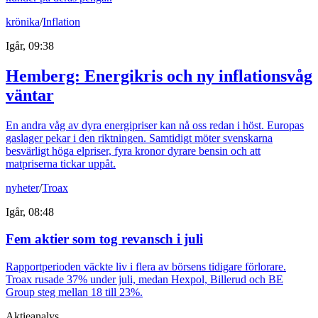
krönika
/
Inflation
Igår, 09:38
Hemberg: Energikris och ny inflationsvåg
väntar
En andra våg av dyra energipriser kan nå oss redan i höst. Europas
gaslager pekar i den riktningen. Samtidigt möter svenskarna
besvärligt höga elpriser, fyra kronor dyrare bensin och att
matpriserna tickar uppåt.
nyheter
/
Troax
Igår, 08:48
Fem aktier som tog revansch i juli
Rapportperioden väckte liv i flera av börsens tidigare förlorare.
Troax rusade 37% under juli, medan Hexpol, Billerud och BE
Group steg mellan 18 till 23%.
Aktieanalys