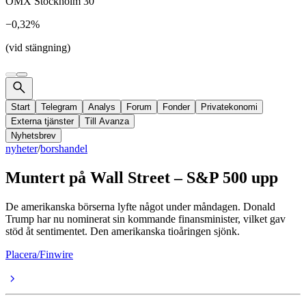
OMX Stockholm 30
−0,32%
(vid stängning)
Start
Telegram
Analys
Forum
Fonder
Privatekonomi
Externa tjänster
Till Avanza
Nyhetsbrev
nyheter
/
borshandel
Muntert på Wall Street – S&P 500 upp
De amerikanska börserna lyfte något under måndagen. Donald
Trump har nu nominerat sin kommande finansminister, vilket gav
stöd åt sentimentet. Den amerikanska tioåringen sjönk.
Placera/Finwire