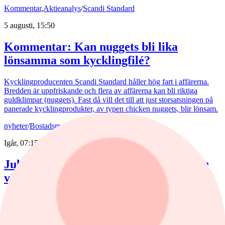
Kommentar
,
Aktieanalys
/
Scandi Standard
5 augusti, 15:50
Kommentar: Kan nuggets bli lika
lönsamma som kycklingfilé?
Kycklingproducenten Scandi Standard håller hög fart i affärerna.
Bredden är uppfriskande och flera av affärerna kan bli riktiga
guldklimpar (nuggets). Fast då vill det till att just storsatsningen på
panerade kycklingprodukter, av typen chicken nuggets, blir lönsam.
nyheter
/
Bostadsmarknad
Igår, 07:15
Juli bjöd på billigare bostadsrätter – nu
väntar en aktiv marknad
Priserna på bostadsrätter sjönk i juli medan villapriserna ökade.
Fritidshusmarknaden bjöd samtidigt på månadens tredbrott. "En
glädjande signal", menar Liza Nyberg, tf VD för Svensk