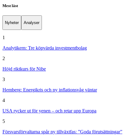
Mest läst
Nyheter
Analyser
1
Analytikern: Tre köpvärda investmentbolag
2
Höjd riktkurs för Nibe
3
Hemberg: Energikris och ny inflationsvåg väntar
4
USA rycker ut för yenen – och retar upp Europa
5
Försvarsförvaltarna spår ny tillväxtfas: ”Goda förutsättningar”