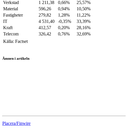
Verkstad
1 211,38
0,66%
25,57%
Material
596,26
0,94%
10,50%
Fastigheter
279,82
1,28%
11,22%
IT
4 531,40
-0,35%
33,39%
Kraft
412,57
0,20%
28,16%
Telecom
326,42
0,76%
32,69%
Källa: Factset
Ämnen i artikeln
borshandel
PlaceraiUSA
aktier
Macy's
Intel
Placera/Finwire