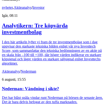
nyheter
,
Aktieanalys
/
Investor
Igår, 08:11
Analytikern: Tre köpvärda
investmentbolag
I den här artikeln lyfter vi fram de tre investmentbolag som i dag
uppvisar den starkaste tekniska bilden enligt vår nya Investtech
Score, som sammanfattar den tekniska bedömningen av en aktie på
en skala från –100 till +100, där högre värden indikerar en starkare
köpsignal och lägre värden en starkare säljsignal enligt Investtechs
algoritmer.
Aktieanalys
/
Nederman
6 augusti, 15:55
Nederman: Vändning i sikte?
Det har blåst snåla vindar runt Nederman på börsen de senaste åren.
Det är bara delvis befogat av den tuffa marknaden.