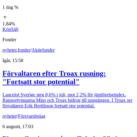
1 dag %
1,84%
Köp
Sälj
Fonder
nyheter
,
fonder
/
Aktiefonder
Igår, 15:58
Förvaltaren efter Troax rusning:
"Fortsatt stor potential"
Lancelot Sverige steg 8,6% i juli, mot 2,2% för jämförelseindex.
Rapportvinnarna Mips och Troax bidrog till uppgången. I Troax ser
förvaltaren Erik Bertilsson fortsatt stor potential.
nyheter
/
Försvarsbolag
6 augusti, 17:03