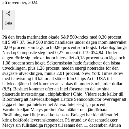
26 november, 2024
Dela
På den breda marknaden ökade S&P 500-index med 0,30 procent
till 5 987,37. S&P 500 index handlades under dagen inom intervallet
-0,09 procent som lägst och 0,86 procent som högst. Teknologitunga
Nasdaq Composite steg med 0,27 procent till 19 054,84. Under
dagen rörde sig indexet inom intervallet -0,18 procent som lägst och
1,08 procent som högst. Sektormässigt hade fastigheter den bästa
utvecklingen, plus 1,28 procent, medan energi noterades för den
svagaste utvecklingen, minus 2,01 procent. New York Times skrev
med hänvisning till källor att stödet från Chips Act i USA till
halvledarjätten Intel kommer att sänkas till under 8 miljarder dollar
(8,5). Beslutet kommer efter att Intel försenat en del av sina
planerade investeringar i chipfabriker i Ohio. Vidare sade källor till
Bloomberg att halvledarbolaget Lattice Semiconductor överväger att
lägga ett bud på Intels enhet Altera. Intel steg 1,5 procent.
Varuhuskedjan Macys preliminära intäkter och jämförbara
försäljning var i linje med konsensus. Bolaget har identifierat fel
kring bokförda leveranskostnader. På grund av det senarelägger
Macys sin fullständiga rapport till senast den 11 december. Aktien