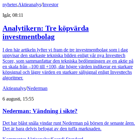
nyheter
,
Aktieanalys
/
Investor
Igår, 08:11
Analytikern: Tre köpvärda
investmentbolag
I den här artikeln lyfter vi fram de tre investmentbolag som i dag
uppvisar den starkaste tekniska bilden enligt vår nya Investtech
Score, som sammanfattar den tekniska bedömningen av en aktie på
en skala från –100 till +100, där högre värden indikerar en starkare
köpsignal och lägre värden en starkare säljsignal enligt Investtechs
algoritmer.
Aktieanalys
/
Nederman
6 augusti, 15:55
Nederman: Vändning i sikte?
Det har blåst snåla vindar runt Nederman på börsen de senaste åren.
Det är bara delvis befogat av den tuffa marknaden.