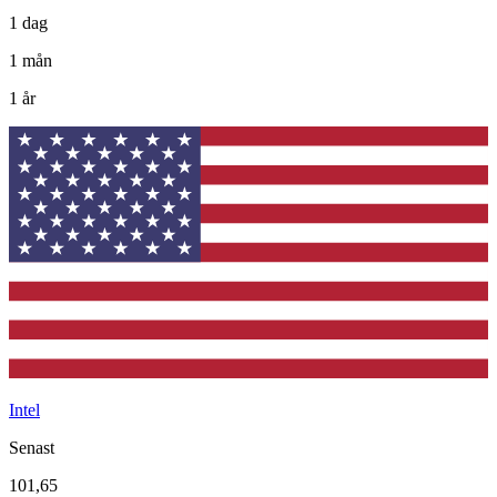
1 dag
1 mån
1 år
Intel
Senast
101,65