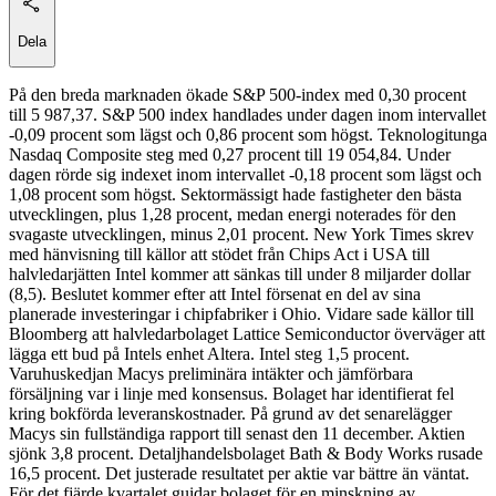
Dela
På den breda marknaden ökade S&P 500-index med 0,30 procent
till 5 987,37. S&P 500 index handlades under dagen inom intervallet
-0,09 procent som lägst och 0,86 procent som högst. Teknologitunga
Nasdaq Composite steg med 0,27 procent till 19 054,84. Under
dagen rörde sig indexet inom intervallet -0,18 procent som lägst och
1,08 procent som högst. Sektormässigt hade fastigheter den bästa
utvecklingen, plus 1,28 procent, medan energi noterades för den
svagaste utvecklingen, minus 2,01 procent. New York Times skrev
med hänvisning till källor att stödet från Chips Act i USA till
halvledarjätten Intel kommer att sänkas till under 8 miljarder dollar
(8,5). Beslutet kommer efter att Intel försenat en del av sina
planerade investeringar i chipfabriker i Ohio. Vidare sade källor till
Bloomberg att halvledarbolaget Lattice Semiconductor överväger att
lägga ett bud på Intels enhet Altera. Intel steg 1,5 procent.
Varuhuskedjan Macys preliminära intäkter och jämförbara
försäljning var i linje med konsensus. Bolaget har identifierat fel
kring bokförda leveranskostnader. På grund av det senarelägger
Macys sin fullständiga rapport till senast den 11 december. Aktien
sjönk 3,8 procent. Detaljhandelsbolaget Bath & Body Works rusade
16,5 procent. Det justerade resultatet per aktie var bättre än väntat.
För det fjärde kvartalet guidar bolaget för en minskning av