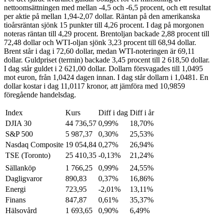
nettoomsättningen med mellan -4,5 och -6,5 procent, och ett resultat
per aktie på mellan 1,94-2,07 dollar. Räntan på den amerikanska
tioårsräntan sjönk 15 punkter till 4,26 procent. I dag på morgonen
noteras räntan till 4,29 procent. Brentoljan backade 2,88 procent till
72,48 dollar och WTI-oljan sjönk 3,23 procent till 68,94 dollar.
Brent står i dag i 72,60 dollar, medan WTI-noteringen är 69,11
dollar. Guldpriset (termin) backade 3,45 procent till 2 618,50 dollar.
I dag står guldet i 2 621,00 dollar. Dollarn försvagades till 1,0495
mot euron, från 1,0424 dagen innan. I dag står dollarn i 1,0481. En
dollar kostar i dag 11,0117 kronor, att jämföra med 10,9859
föregående handelsdag.
Index
Kurs
Diff i dag
Diff i år
DJIA 30
44 736,57
0,99%
18,70%
S&P 500
5 987,37
0,30%
25,53%
Nasdaq Composite
19 054,84
0,27%
26,94%
TSE (Toronto)
25 410,35
-0,13%
21,24%
Sällanköp
1 766,25
0,99%
24,55%
Dagligvaror
890,83
0,37%
16,86%
Energi
723,95
-2,01%
13,11%
Finans
847,87
0,61%
35,37%
Hälsovård
1 693,65
0,90%
6,49%