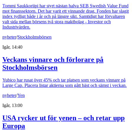
Tommi Saukkoriipi har styrt nästan halva SEB Swedish Value Fund
mot finanssektorn. Det har varit ett vinnande drag. Fonden har slagit
index tydligt både i år och på längre sikt. Samtidigt har förvaltaren
valt sida mellan börsens två stora maktbolag - Investor och
Industrivärden.
nyheter
/
Stockholmsbörsen
Igår, 14:40
Veckans vinnare och förlorare på
Stockholmsbörsen
Yubico har rusat över 45% och tar platsen som veckans vinnare på
Large Cap. Placera listar aktierna som gått bäst och sämst i veckan.
nyheter
/
Yen
Igår, 13:00
USA rycker ut för yenen – och retar upp
Europa