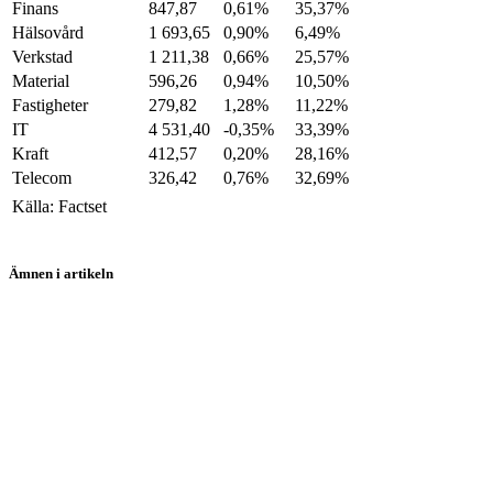
Finans
847,87
0,61%
35,37%
Hälsovård
1 693,65
0,90%
6,49%
Verkstad
1 211,38
0,66%
25,57%
Material
596,26
0,94%
10,50%
Fastigheter
279,82
1,28%
11,22%
IT
4 531,40
-0,35%
33,39%
Kraft
412,57
0,20%
28,16%
Telecom
326,42
0,76%
32,69%
Källa: Factset
Ämnen i artikeln
borshandel
PlaceraiUSA
aktier
Macy's
Intel