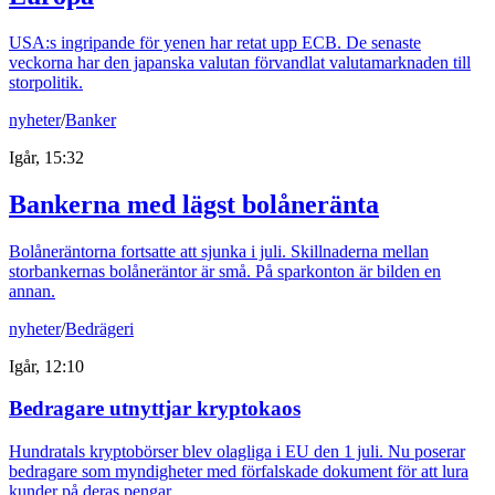
USA:s ingripande för yenen har retat upp ECB. De senaste
veckorna har den japanska valutan förvandlat valutamarknaden till
storpolitik.
nyheter
/
Banker
Igår, 15:32
Bankerna med lägst bolåneränta
Bolåneräntorna fortsatte att sjunka i juli. Skillnaderna mellan
storbankernas bolåneräntor är små. På sparkonton är bilden en
annan.
nyheter
/
Bedrägeri
Igår, 12:10
Bedragare utnyttjar kryptokaos
Hundratals kryptobörser blev olagliga i EU den 1 juli. Nu poserar
bedragare som myndigheter med förfalskade dokument för att lura
kunder på deras pengar.