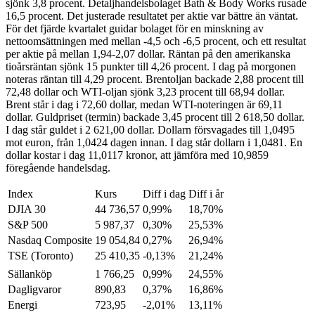
sjönk 3,8 procent. Detaljhandelsbolaget Bath & Body Works rusade
16,5 procent. Det justerade resultatet per aktie var bättre än väntat.
För det fjärde kvartalet guidar bolaget för en minskning av
nettoomsättningen med mellan -4,5 och -6,5 procent, och ett resultat
per aktie på mellan 1,94-2,07 dollar. Räntan på den amerikanska
tioårsräntan sjönk 15 punkter till 4,26 procent. I dag på morgonen
noteras räntan till 4,29 procent. Brentoljan backade 2,88 procent till
72,48 dollar och WTI-oljan sjönk 3,23 procent till 68,94 dollar.
Brent står i dag i 72,60 dollar, medan WTI-noteringen är 69,11
dollar. Guldpriset (termin) backade 3,45 procent till 2 618,50 dollar.
I dag står guldet i 2 621,00 dollar. Dollarn försvagades till 1,0495
mot euron, från 1,0424 dagen innan. I dag står dollarn i 1,0481. En
dollar kostar i dag 11,0117 kronor, att jämföra med 10,9859
föregående handelsdag.
Index
Kurs
Diff i dag
Diff i år
DJIA 30
44 736,57
0,99%
18,70%
S&P 500
5 987,37
0,30%
25,53%
Nasdaq Composite
19 054,84
0,27%
26,94%
TSE (Toronto)
25 410,35
-0,13%
21,24%
Sällanköp
1 766,25
0,99%
24,55%
Dagligvaror
890,83
0,37%
16,86%
Energi
723,95
-2,01%
13,11%