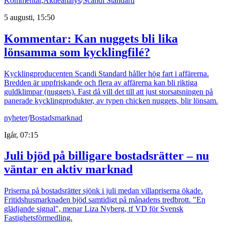
Kommentar
,
Aktieanalys
/
Scandi Standard
5 augusti, 15:50
Kommentar: Kan nuggets bli lika
lönsamma som kycklingfilé?
Kycklingproducenten Scandi Standard håller hög fart i affärerna.
Bredden är uppfriskande och flera av affärerna kan bli riktiga
guldklimpar (nuggets). Fast då vill det till att just storsatsningen på
panerade kycklingprodukter, av typen chicken nuggets, blir lönsam.
nyheter
/
Bostadsmarknad
Igår, 07:15
Juli bjöd på billigare bostadsrätter – nu
väntar en aktiv marknad
Priserna på bostadsrätter sjönk i juli medan villapriserna ökade.
Fritidshusmarknaden bjöd samtidigt på månadens tredbrott. "En
glädjande signal", menar Liza Nyberg, tf VD för Svensk
Fastighetsförmedling.